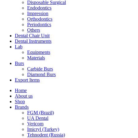
Disposable Surgical
Endodontics
Impression
Orthodontics
Periodontics
Others
Dental Chair Unit
Dental Instruments
Lab
Equipments
Materials
Burs
Carbide Burs
Diamond Burs
Export Items
Home
About us
Shop
Brands
FGM (Brazil)
UA Dental
Vericom
Imicryl (Turkey)
Tehnodent (Russia)