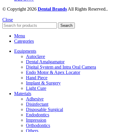
© Copyright 2026
Dental Brands
All Rights Reserved..
Close
Search
Menu
Categories
Equipments
Autoclave
Dental Amalgamator
Digital System and Intra Oral Camera
Endo Motor & Apex Locator
Hand Piece
Implant & Surgery
Light Cure
Materials
Adhesive
Disinfectant
Disposable Surgical
Endodontics
Impression
Orthodontics
Others