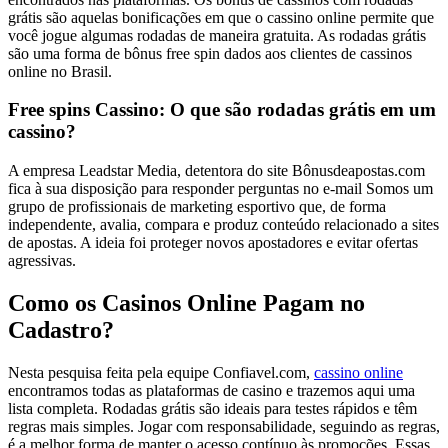
grátis são aquelas bonificações em que o cassino online permite que
você jogue algumas rodadas de maneira gratuita. As rodadas grátis
são uma forma de bônus free spin dados aos clientes de cassinos
online no Brasil.
Free spins Cassino: O que são rodadas grátis em um
cassino?
A empresa Leadstar Media, detentora do site Bônusdeapostas.com
fica à sua disposição para responder perguntas no e-mail Somos um
grupo de profissionais de marketing esportivo que, de forma
independente, avalia, compara e produz conteúdo relacionado a sites
de apostas. A ideia foi proteger novos apostadores e evitar ofertas
agressivas.
Como os Casinos Online Pagam no
Cadastro?
Nesta pesquisa feita pela equipe Confiavel.com,
cassino online
encontramos todas as plataformas de casino e trazemos aqui uma
lista completa. Rodadas grátis são ideais para testes rápidos e têm
regras mais simples. Jogar com responsabilidade, seguindo as regras,
é a melhor forma de manter o acesso contínuo às promoções. Essas