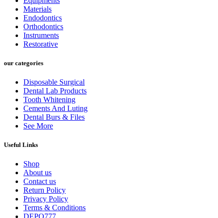
Equipments
Materials
Endodontics
Orthodontics
Instruments
Restorative
our categories
Disposable Surgical
Dental Lab Products
Tooth Whitening
Cements And Luting
Dental Burs & Files
See More
Useful Links
Shop
About us
Contact us
Return Policy
Privacy Policy
Terms & Conditions
DEPO777