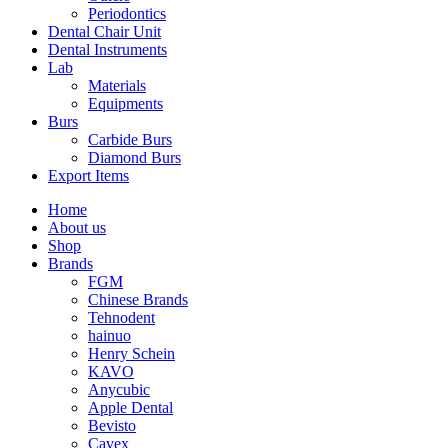
Periodontics
Dental Chair Unit
Dental Instruments
Lab
Materials
Equipments
Burs
Carbide Burs
Diamond Burs
Export Items
Home
About us
Shop
Brands
FGM
Chinese Brands
Tehnodent
hainuo
Henry Schein
KAVO
Anycubic
Apple Dental
Bevisto
Cavex