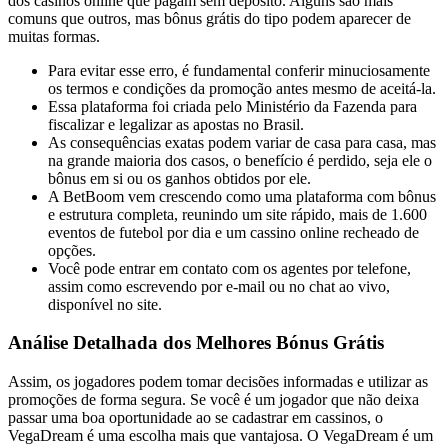
dos casinos online que pagam sem depósito. Alguns são mais
comuns que outros, mas bônus grátis do tipo podem aparecer de
muitas formas.
Para evitar esse erro, é fundamental conferir minuciosamente
os termos e condições da promoção antes mesmo de aceitá-la.
Essa plataforma foi criada pelo Ministério da Fazenda para
fiscalizar e legalizar as apostas no Brasil.
As consequências exatas podem variar de casa para casa, mas
na grande maioria dos casos, o benefício é perdido, seja ele o
bônus em si ou os ganhos obtidos por ele.
A BetBoom vem crescendo como uma plataforma com bônus
e estrutura completa, reunindo um site rápido, mais de 1.600
eventos de futebol por dia e um cassino online recheado de
opções.
Você pode entrar em contato com os agentes por telefone,
assim como escrevendo por e-mail ou no chat ao vivo,
disponível no site.
Análise Detalhada dos Melhores Bónus Grátis
Assim, os jogadores podem tomar decisões informadas e utilizar as
promoções de forma segura. Se você é um jogador que não deixa
passar uma boa oportunidade ao se cadastrar em cassinos, o
VegaDream é uma escolha mais que vantajosa. O VegaDream é um