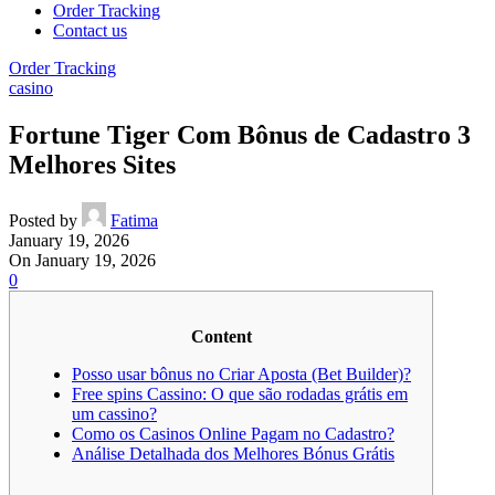
Order Tracking
Contact us
Order Tracking
casino
Fortune Tiger Com Bônus de Cadastro 3
Melhores Sites
Posted by
Fatima
January 19, 2026
On January 19, 2026
0
Content
Posso usar bônus no Criar Aposta (Bet Builder)?
Free spins Cassino: O que são rodadas grátis em
um cassino?
Como os Casinos Online Pagam no Cadastro?
Análise Detalhada dos Melhores Bónus Grátis