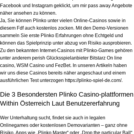
Facebook und Instagram geklickt, um mir pass away Angebote
näher ansehen zu können.
Ja, Sie können Plinko unter vielen Online-Casinos sowie in
diesem Fdf auch kostenlos zocken. Mit den Demo-Versionen
sammeln Sie erste Plinko Erfahrungen ohne Echtgeld und
können das Spielprinzip unter abzug von Risiko ausprobieren.
Zu den bekannten Internet-Casinos mit Plinko-Games gehören
unter anderem perish Glücksspielanbieter Bitstarz On line
casino, WSM Casino und FezBet. In unseren Artikeln haben
wir uns diese Casinos bereits näher angeschaut und einem
ausführlichen Test unterzogen
https://plinko-spiel-de.com/
.
Die 3 Besondersten Plinko Casino-plattformen
Within Österreich Laut Benutzererfahrung
Wer Unterhaltung sucht, findet sie auch in legalen
Onlinegames oder kostenlosen Demovarianten – ganz ohne
Risiko. Apps wie „Plinko Master“ oder „Drop the particular Ball“