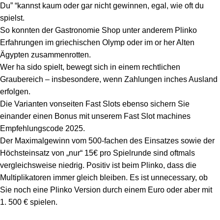
Du” “kannst kaum oder gar nicht gewinnen, egal, wie oft du
spielst.
So konnten der Gastronomie Shop unter anderem Plinko
Erfahrungen im griechischen Olymp oder im or her Alten
Ägypten zusammenrotten.
Wer ha sido spielt, bewegt sich in einem rechtlichen
Graubereich – insbesondere, wenn Zahlungen inches Ausland
erfolgen.
Die Varianten vonseiten Fast Slots ebenso sichern Sie
einander einen Bonus mit unserem Fast Slot machines
Empfehlungscode 2025.
Der Maximalgewinn vom 500-fachen des Einsatzes sowie der
Höchsteinsatz von „nur“ 15€ pro Spielrunde sind oftmals
vergleichsweise niedrig. Positiv ist beim Plinko, dass die
Multiplikatoren immer gleich bleiben. Es ist unnecessary, ob
Sie noch eine Plinko Version durch einem Euro oder aber mit
1. 500 € spielen.