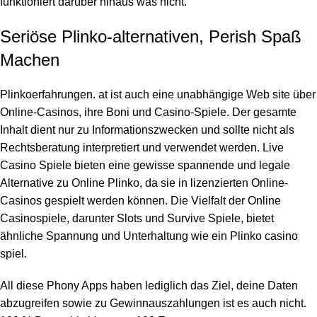
funktioniert darüber hinaus was nicht.
Seriöse Plinko-alternativen, Perish Spaß
Machen
Plinkoerfahrungen. at ist auch eine unabhängige Web site über
Online-Casinos, ihre Boni und Casino-Spiele. Der gesamte
Inhalt dient nur zu Informationszwecken und sollte nicht als
Rechtsberatung interpretiert und verwendet werden. Live
Casino Spiele bieten eine gewisse spannende und legale
Alternative zu Online Plinko, da sie in lizenzierten Online-
Casinos gespielt werden können. Die Vielfalt der Online
Casinospiele, darunter Slots und Survive Spiele, bietet
ähnliche Spannung und Unterhaltung wie ein Plinko casino
spiel.
All diese Phony Apps haben lediglich das Ziel, deine Daten
abzugreifen sowie zu Gewinnauszahlungen ist es auch nicht.