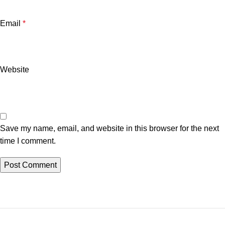
Email
*
Website
Save my name, email, and website in this browser for the next
time I comment.