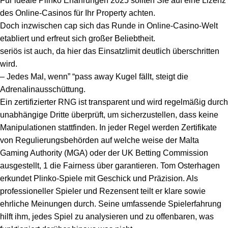
Für ideale Plinko Erfahrungen 2025 sollten Sie auf eine Lizenz
des Online-Casinos für Ihr Property achten.
Doch inzwischen cap sich das Runde in Online-Casino-Welt
etabliert und erfreut sich großer Beliebtheit.
seriös ist auch, da hier das Einsatzlimit deutlich überschritten
wird.
– Jedes Mal, wenn” “pass away Kugel fällt, steigt die
Adrenalinausschüttung.
Ein zertifizierter RNG ist transparent und wird regelmäßig durch
unabhängige Dritte überprüft, um sicherzustellen, dass keine
Manipulationen stattfinden. In jeder Regel werden Zertifikate
von Regulierungsbehörden auf welche weise der Malta
Gaming Authority (MGA) oder der UK Betting Commission
ausgestellt, 1 die Fairness über garantieren. Tom Osterhagen
erkundet Plinko-Spiele mit Geschick und Präzision. Als
professioneller Spieler und Rezensent teilt er klare sowie
ehrliche Meinungen durch. Seine umfassende Spielerfahrung
hilft ihm, jedes Spiel zu analysieren und zu offenbaren, was