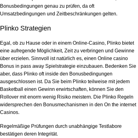
Bonusbedingungen genau zu prüfen, da oft
Umsatzbedingungen und Zeitbeschränkungen gelten.
Plinko Strategien
Egal, ob zu Hause oder in einem Online-Casino, Plinko bietet
eine aufregende Möglichkeit, Zeit zu verbringen und Gewinne
über erzielen. Sinnvoll ist natürlich es, einen Online casino
Bonus in pass away Spielstrategie einzubauen. Bedenken Sie
aber, dass Plinko oft inside den Bonusbedingungen
ausgeschlossen ist. Da Sie beim Plinko teilweise mit jedem
Basketball einen Gewinn erwirtschaften, können Sie den
Rollover mit enorm wenig Risiko meistern. Die Plinko Regeln
widersprechen den Bonusmechanismen in den On the internet
Casinos.
Regelmäßige Prüfungen durch unabhängige Testlabore
bestätigen deren Integrität.