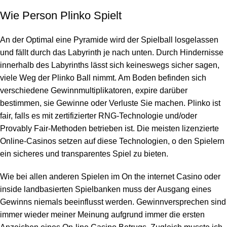
Wie Person Plinko Spielt
An der Optimal eine Pyramide wird der Spielball losgelassen
und fällt durch das Labyrinth je nach unten. Durch Hindernisse
innerhalb des Labyrinths lässt sich keineswegs sicher sagen,
viele Weg der Plinko Ball nimmt. Am Boden befinden sich
verschiedene Gewinnmultiplikatoren, expire darüber
bestimmen, sie Gewinne oder Verluste Sie machen. Plinko ist
fair, falls es mit zertifizierter RNG-Technologie und/oder
Provably Fair-Methoden betrieben ist. Die meisten lizenzierte
Online-Casinos setzen auf diese Technologien, o den Spielern
ein sicheres und transparentes Spiel zu bieten.
Wie bei allen anderen Spielen im On the internet Casino oder
inside landbasierten Spielbanken muss der Ausgang eines
Gewinns niemals beeinflusst werden. Gewinnversprechen sind
immer wieder meiner Meinung aufgrund immer die ersten