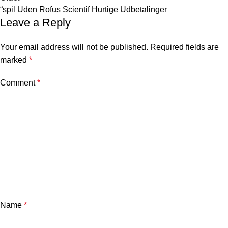
“spil Uden Rofus Scientif Hurtige Udbetalinger
Leave a Reply
Your email address will not be published.
Required fields are
marked
*
Comment
*
Name
*