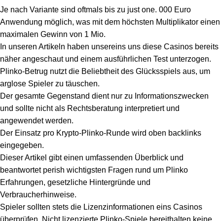
Je nach Variante sind oftmals bis zu just one. 000 Euro
Anwendung möglich, was mit dem höchsten Multiplikator einen
maximalen Gewinn von 1 Mio.
In unseren Artikeln haben unsereins uns diese Casinos bereits
näher angeschaut und einem ausführlichen Test unterzogen.
Plinko-Betrug nutzt die Beliebtheit des Glücksspiels aus, um
arglose Spieler zu täuschen.
Der gesamte Gegenstand dient nur zu Informationszwecken
und sollte nicht als Rechtsberatung interpretiert und
angewendet werden.
Der Einsatz pro Krypto-Plinko-Runde wird oben backlinks
eingegeben.
Dieser Artikel gibt einen umfassenden Überblick und
beantwortet perish wichtigsten Fragen rund um Plinko
Erfahrungen, gesetzliche Hintergründe und
Verbraucherhinweise.
Spieler sollten stets die Lizenzinformationen eins Casinos
überprüfen. Nicht lizenzierte Plinko-Spiele bereithalten keine