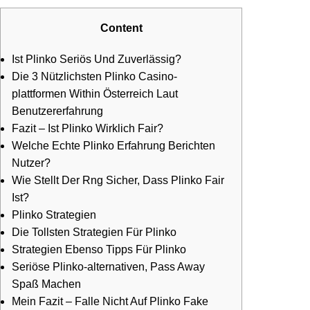
Content
Ist Plinko Seriös Und Zuverlässig?
Die 3 Nützlichsten Plinko Casino-
plattformen Within Österreich Laut
Benutzererfahrung
Fazit – Ist Plinko Wirklich Fair?
Welche Echte Plinko Erfahrung Berichten
Nutzer?
Wie Stellt Der Rng Sicher, Dass Plinko Fair
Ist?
Plinko Strategien
Die Tollsten Strategien Für Plinko
Strategien Ebenso Tipps Für Plinko
Seriöse Plinko-alternativen, Pass Away
Spaß Machen
Mein Fazit – Falle Nicht Auf Plinko Fake