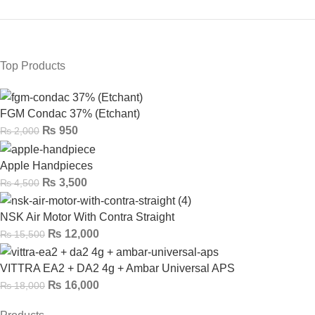
Top Products
FGM Condac 37% (Etchant)
₨
950
₨
2,000
Apple Handpieces
₨
3,500
₨
4,500
NSK Air Motor With Contra Straight
₨
12,000
₨
15,500
VITTRA EA2 + DA2 4g + Ambar Universal APS
₨
16,000
₨
18,000