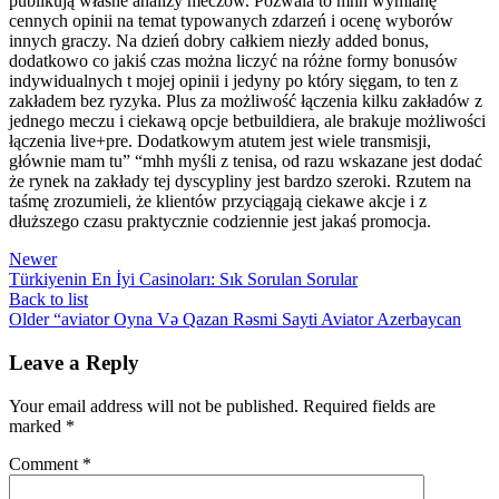
publikują własne analizy meczów. Pozwala to mhh wymianę
cennych opinii na temat typowanych zdarzeń i ocenę wyborów
innych graczy. Na dzień dobry całkiem niezły added bonus,
dodatkowo co jakiś czas można liczyć na różne formy bonusów
indywidualnych t mojej opinii i jedyny po który sięgam, to ten z
zakładem bez ryzyka. Plus za możliwość łączenia kilku zakładów z
jednego meczu i ciekawą opcje betbuildiera, ale brakuje możliwości
łączenia live+pre. Dodatkowym atutem jest wiele transmisji,
głównie mam tu” “mhh myśli z tenisa, od razu wskazane jest dodać
że rynek na zakłady tej dyscypliny jest bardzo szeroki. Rzutem na
taśmę zrozumieli, że klientów przyciągają ciekawe akcje i z
dłuższego czasu praktycznie codziennie jest jakaś promocja.
Newer
Türkiyenin En İyi Casinoları: Sık Sorulan Sorular
Back to list
Older
“aviator Oyna Və Qazan Rəsmi Sayti Aviator Azerbaycan
Leave a Reply
Your email address will not be published.
Required fields are
marked
*
Comment
*