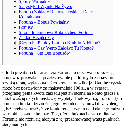
Sporty Wirtualne
Statystyki I Wyniki Na Żywo
Fortuna Zakłady Bukmacherskie – Dane
Kontaktowe
Fortuna – Bonus Powitalny
Bonusy
Strona Internetowa Bukmachera Fortuna
Zakład Bezpieczny
⃣ Czym Są Punkty Fortuna Klub In Addition?
Fortuna – Czy Warto Założyć Tu Konto?
Fortuna – 6th Dni Bonusów
Oferta powitalna bukmachera Fortuna to uczciwa propozycja,
ponieważ pozwala na przetestowanie platformy bez obaw um
szybką utratę wpłaconych środków.” “[newline]Zakład bez ryzyka
może być postawiony za maksymalnie 100 zł, a w sytuacji
przegranej pełna kwota zakładu jest zwracana na konto gracza z
możliwością natychmiastowej wypłaty. Brak wymogu obrotu tym
bonusem lub konieczności jego uwolnienia stanowi dużą zaletę,
gdyż trzeba zauważyć, że konkurencja często nakłada tego rodzaju
warunki na swoje bonusy. Tak, oferta bukmacherska online w
Fortunie nie różni się niczym z tej prezentowanej watts punktach
stacjonarnych.