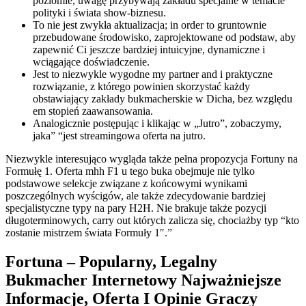
poziomie, uwagę przybywają zakładu specjalne w temacie
polityki i świata show-biznesu.
To nie jest zwykła aktualizacja; in order to gruntownie
przebudowane środowisko, zaprojektowane od podstaw, aby
zapewnić Ci jeszcze bardziej intuicyjne, dynamiczne i
wciągające doświadczenie.
Jest to niezwykle wygodne my partner and i praktyczne
rozwiązanie, z którego powinien skorzystać każdy
obstawiający zakłady bukmacherskie w Dicha, bez względu
em stopień zaawansowania.
Analogicznie postępując i klikając w „Jutro”, zobaczymy,
jaka” “jest streamingowa oferta na jutro.
Niezwykle interesująco wygląda także pełna propozycja Fortuny na
Formułę 1. Oferta mhh F1 u tego buka obejmuje nie tylko
podstawowe selekcje związane z końcowymi wynikami
poszczególnych wyścigów, ale także zdecydowanie bardziej
specjalistyczne typy na pary H2H. Nie brakuje także pozycji
długoterminowych, carry out których zalicza się, chociażby typ “kto
zostanie mistrzem świata Formuły 1″.”
Fortuna – Popularny, Legalny
Bukmacher Internetowy Najważniejsze
Informacje, Oferta I Opinie Graczy