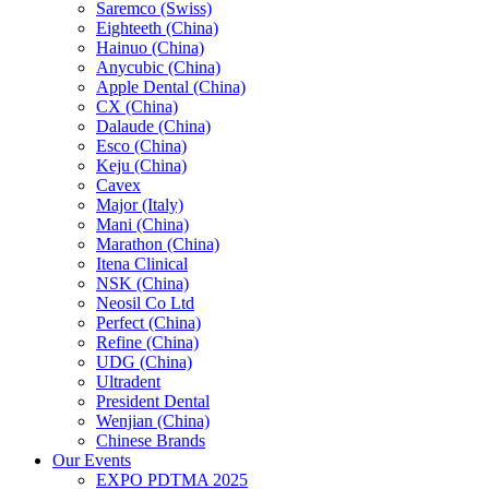
Saremco (Swiss)
Eighteeth (China)
Hainuo (China)
Anycubic (China)
Apple Dental (China)
CX (China)
Dalaude (China)
Esco (China)
Keju (China)
Cavex
Major (Italy)
Mani (China)
Marathon (China)
Itena Clinical
NSK (China)
Neosil Co Ltd
Perfect (China)
Refine (China)
UDG (China)
Ultradent
President Dental
Wenjian (China)
Chinese Brands
Our Events
EXPO PDTMA 2025