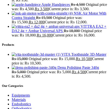
is: ₨ 950.
Apple Handpieces
₨
4,500
Original price
was: ₨ 4,500.
₨
3,500
Current price is: ₨ 3,500.
NSK Air Motor With
Contra Straight
₨
15,500
Original price was:
₨ 15,500.
₨
12,000
Current price is: ₨ 12,000.
VITTRA EA2 +
DA2 4g + Ambar Universal APS
₨
18,000
Original price
was: ₨ 18,000.
₨
16,000
Current price is: ₨ 16,000.
Products
VITA Toothguide 3D-Master
₨
15,000
Original price was: ₨ 15,000.
₨
10,500
Current
price is: ₨ 10,500.
Denu Polishing Paste 340g
₨
5,000
Original price was: ₨ 5,000.
₨
4,500
Current price
is: ₨ 4,500.
Our Categories
Equipments
Materials
Endodontics
Orthodontics