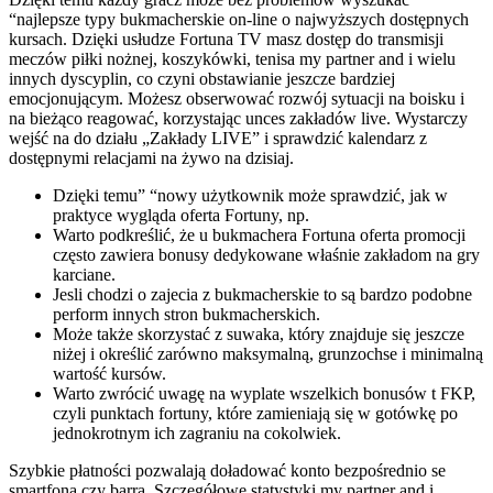
“najlepsze typy bukmacherskie on-line o najwyższych dostępnych
kursach. Dzięki usłudze Fortuna TV masz dostęp do transmisji
meczów piłki nożnej, koszykówki, tenisa my partner and i wielu
innych dyscyplin, co czyni obstawianie jeszcze bardziej
emocjonującym. Możesz obserwować rozwój sytuacji na boisku i
na bieżąco reagować, korzystając unces zakładów live. Wystarczy
wejść na do działu „Zakłady LIVE” i sprawdzić kalendarz z
dostępnymi relacjami na żywo na dzisiaj.
Dzięki temu” “nowy użytkownik może sprawdzić, jak w
praktyce wygląda oferta Fortuny, np.
Warto podkreślić, że u bukmachera Fortuna oferta promocji
często zawiera bonusy dedykowane właśnie zakładom na gry
karciane.
Jesli chodzi o zajecia z bukmacherskie to są bardzo podobne
perform innych stron bukmacherskich.
Może także skorzystać z suwaka, który znajduje się jeszcze
niżej i określić zarówno maksymalną, grunzochse i minimalną
wartość kursów.
Warto zwrócić uwagę na wyplate wszelkich bonusów t FKP,
czyli punktach fortuny, które zamieniają się w gotówkę po
jednokrotnym ich zagraniu na cokolwiek.
Szybkie płatności pozwalają doładować konto bezpośrednio se
smartfona czy barra. Szczegółowe statystyki my partner and i