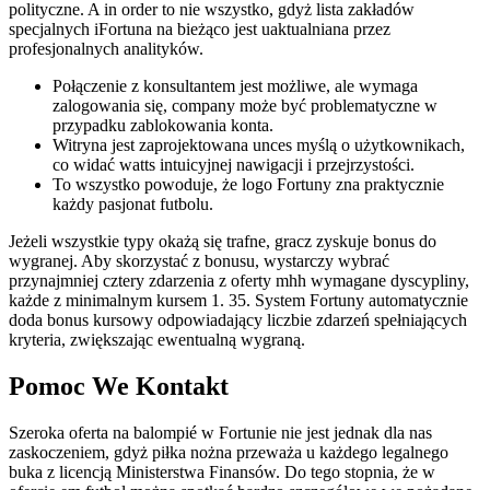
polityczne. A in order to nie wszystko, gdyż lista zakładów
specjalnych iFortuna na bieżąco jest uaktualniana przez
profesjonalnych analityków.
Połączenie z konsultantem jest możliwe, ale wymaga
zalogowania się, company może być problematyczne w
przypadku zablokowania konta.
Witryna jest zaprojektowana unces myślą o użytkownikach,
co widać watts intuicyjnej nawigacji i przejrzystości.
To wszystko powoduje, że logo Fortuny zna praktycznie
każdy pasjonat futbolu.
Jeżeli wszystkie typy okażą się trafne, gracz zyskuje bonus do
wygranej. Aby skorzystać z bonusu, wystarczy wybrać
przynajmniej cztery zdarzenia z oferty mhh wymagane dyscypliny,
każde z minimalnym kursem 1. 35. System Fortuny automatycznie
doda bonus kursowy odpowiadający liczbie zdarzeń spełniających
kryteria, zwiększając ewentualną wygraną.
Pomoc We Kontakt
Szeroka oferta na balompié w Fortunie nie jest jednak dla nas
zaskoczeniem, gdyż piłka nożna przeważa u każdego legalnego
buka z licencją Ministerstwa Finansów. Do tego stopnia, że w