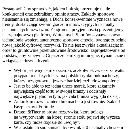
Postanowiliśmy sprawdzić, jak ten buk się prezentuje na tle
konkurencji oraz zebraliśmy opinie graczy. Zakłady sportowe
nieustannie się zmieniają, a Dicha konsekwentnie wyznacza nowe
trendy, dostarczając swoim graczom innowacyjnych i actually
pasjonujących rozwiązań. Z ogromną przyjemnością prezentujemy
naszą najnowszą platformę Wirtualnych Sportów – zaawansowana
technologia wspiera autentyczne sportowe emocje, tworząc zupełnie
nową jakość cyfrowej rozrywki. To nie jest zwykła aktualizacja; in
order to gruntownie przebudowane środowisko, zaprojektowane od
podstaw, aby zapewnić Ci jeszcze bardziej intuicyjne, dynamiczne i
wciągające doświadczenie.
Wybór jest więc bardzo szeroki, aczkolwiek zwłaszcza watts
przypadku dalszych ik są na polskim rynku bukmacherzy,
którzy przygotowują jeszcze bardziej rozbudowaną ofertę.
Jest to be able to też jedna unces marek, które zagarnęły
największą część tortu w swojej branży i odcisnęły
największe piętno na tym, jak cała branża wygląda dzisiaj.
Autorskim rozwiązaniem bukmachera jest również Zakład
Bezpieczny t Fortunie.
Dragon&Tiger to prosta rozgrywka, która polega
na wytypowaniu, na której stronie stołu pojawi się wyższa
karta, czy może dojdzie do „wojny”.
W 2 ostatnich spotkaniach był wynik 2 0 i actually chciałem