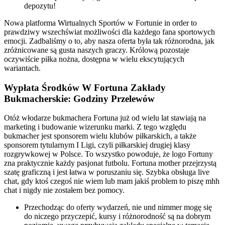
depozytu!
Nowa platforma Wirtualnych Sportów w Fortunie in order to
prawdziwy wszechświat możliwości dla każdego fana sportowych
emocji. Zadbaliśmy o to, aby nasza oferta była tak różnorodna, jak
zróżnicowane są gusta naszych graczy. Królową pozostaje
oczywiście piłka nożna, dostępna w wielu ekscytujących
wariantach.
Wypłata Środków W Fortuna Zakłady
Bukmacherskie: Godziny Przelewów
Otóż włodarze bukmachera Fortuna już od wielu lat stawiają na
marketing i budowanie wizerunku marki. Z tego względu
bukmacher jest sponsorem wielu klubów piłkarskich, a także
sponsorem tytularnym I Ligi, czyli piłkarskiej drugiej klasy
rozgrywkowej w Polsce. To wszystko powoduje, że logo Fortuny
zna praktycznie każdy pasjonat futbolu. Fortuna mother przejrzystą
szatę graficzną i jest łatwa w poruszaniu się. Szybka obsługa live
chat, gdy ktoś czegoś nie wiem lub mam jakiś problem to piszę mhh
chat i nigdy nie zostałem bez pomocy.
Przechodząc do oferty wydarzeń, nie und nimmer mogę się
do niczego przyczepić, kursy i różnorodność są na dobrym