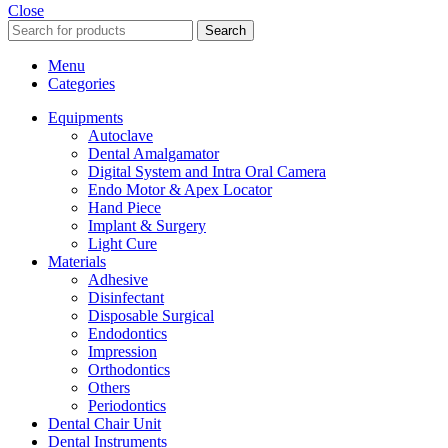
Close
Search
Menu
Categories
Equipments
Autoclave
Dental Amalgamator
Digital System and Intra Oral Camera
Endo Motor & Apex Locator
Hand Piece
Implant & Surgery
Light Cure
Materials
Adhesive
Disinfectant
Disposable Surgical
Endodontics
Impression
Orthodontics
Others
Periodontics
Dental Chair Unit
Dental Instruments