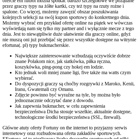
ofercie em futbol można spotkać bardzo szczegółowe we pożądane
przez graczy typy na żółte kartki, czy też typy na rzuty rożne i
spalone. Co więcej, możemy zawęzić obszar poszukiwania
kolejnych selekcji na swój kupon sportowy do konkretnego dnia.
Możemy wybrać em przykład ofertę online na piątek we wówczas
wyświetlają nam się tylko my partner and i wyłącznie mecze z tego
dnia. Jest to niewątpliwie duże ułatwienie dla graczy online, gdyż
nie muszą oni już przebijać się przez wszystkie dostępne na witrynie
efortuna(. pl) typy bukmacherskie.
Największe zainteresowanie wzbudzają oczywiście dobrze
znane Polakom nice, jak siatkówka, piłka ręczna,
koszykówka, ping-pong czy hokej em lodzie.
Kto jednak woli mniej znane ligi, five także ma watts czym
wybierać.
Do dyspozycji graczy są choćby rozgrywki z Maroko, Kenii,
Iranu, Gwatemali czy Omanu.
Zdjęcie powinno być wyraźne na tyle, by można było
jednoznacznie odczytać dane z dowodu.
Jak zapewnia bukmacher, w celu zapewnienia
bezpieczeństwa Dicha stosuje wszelkie, aktualnie dostępne,
technologiczne środki bezpieczeństwa (SSL, firewall).
Główne atuty oferty Fortuny on the internet to przyjazny serwis
internetowy oraz rozbudowana oferta zakładów sportowych.
EFortuna. pl to niezliczona liczba dyscyplin sportowych od piłki