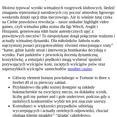
Możesz typować wyniki wirtualnych rozgrywek klubowych, śledzić
zmagania reprezentacji narodowych czy poczuć atmosferę ligowego
weekendu dzięki opcji dnia meczowego. Ale to właśnie tutaj czeka
na Ciebie prawdziwa rewolucja – nasze unikalne highlight video
games, czyli wirtualna piłka nożna dla ligi Włoch, Anglii i
Hiszpanii, generowana mhh bazie autentycznych ujęć z
prawdziwych meczów! To niespotykane dotąd połączenie realizmu i
actually wirtualnej dynamiki. Dla miłośników futbolu watts
najczystszej postaci przygotowaliśmy również emocjonujące rzuty”
“karne, gdzie każdy strzał i interwencja bramkarska decydują o
wyniku. Fani parkietów z pewnością docenią dynamiczną
koszykówkę, a entuzjaści prędkości mogą wybierać spośród
porywających wyścigów koni, zaciętych wyścigów psów oraz
superszybkich wyścigów samochodów
mostbet casino
.
Główny element bonusu powitalnego w Fortunie to three x
freebet 40 zł za pierwszy zakład.
Przykładowo dla piłki nożnej dostępne są zakłady
bukmacherskie na zwycięzcę meczu, na dokładny wynik,
liczbę goli my partner and i gole under/over, podczas gdy u
niektórych konkurentów wybór ten jest znacznie szerszy.
Konsultanci w większości przypadków udzielają
wyczerpujących i actually rzetelnych odpowiedzi, chociaż
obsługa klienta mogłaby” “działać całodobowo.