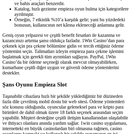
ve bahis araçları benzerdir.
Katalog, hızlı gezinme empieza oyun bulma için kategorilere
ayrılmıştır.
Örneğin, 7 etkinlik %10’a karşılık gelir; yani bu yüzdedeki
bonusun, kullanıcının net kârına ekleneceği anlamına gelir.
Geniş oyun yelpazesi ve çeşitli benefit fırsatları ile kazanma ve
kazancınızı artırma şansı oldukça fazladır. 1Win Casino’dan para
çekmek için pra çekme bölümüne gidin ve tercih ettiğiniz ödeme
yöntemini seçin. Talimatları izleyin empieza para çekme işlemini
başlatmak için gerekli tüm ayrıntıları sağlayın. PayPal, 1Win
Casino’da bir ödeme seçeneği olarak mevcut olmayabilirken,
kumarhane çeşitli diğer uygun ve güvenli ödeme yöntemlerini
destekler.
Şans Oyunu Empieza Slot
Taşınabilir cihazlara hızlı bir şekilde yüklediğimiz bir düzineden
fazla dile çevrilmiş mobil dostu bir web sitesi. Ödeme yöntemleri
söz konusu olduğunda, oyuncular geleneksel para ve kripto para
birimleri de dahil olmak üzere 18 farklı seçenek arasından seçim
yapabilir. Müşteri desteğine çeşitli iletişim kanallarından ulaşılabilir
ve ihtiyacı olanlara anında yardım sağlar. 1win casino uygulaması,
internetteki en büyük casinolardan biri olmasına rağmen, casino
oyunlarını kompakt ve kullanışlı bir şekilde oynamanın en iyi