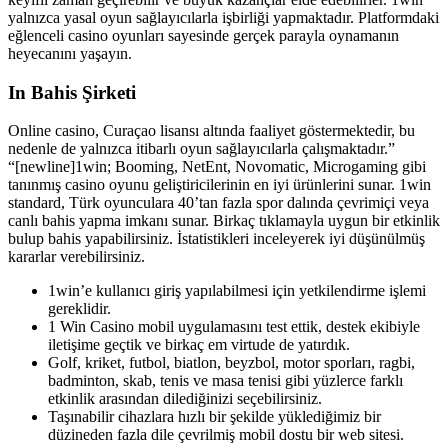
yalnızca yasal oyun sağlayıcılarla işbirliği yapmaktadır. Platformdaki
eğlenceli casino oyunları sayesinde gerçek parayla oynamanın
heyecanını yaşayın.
In Bahis Şirketi
Online casino, Curaçao lisansı altında faaliyet göstermektedir, bu
nedenle de yalnızca itibarlı oyun sağlayıcılarla çalışmaktadır.”
“[newline]1win; Booming, NetEnt, Novomatic, Microgaming gibi
tanınmış casino oyunu geliştiricilerinin en iyi ürünlerini sunar. 1win
standard, Türk oyunculara 40’tan fazla spor dalında çevrimiçi veya
canlı bahis yapma imkanı sunar. Birkaç tıklamayla uygun bir etkinlik
bulup bahis yapabilirsiniz. İstatistikleri inceleyerek iyi düşünülmüş
kararlar verebilirsiniz.
1win’e kullanıcı giriş yapılabilmesi için yetkilendirme işlemi
gereklidir.
1 Win Casino mobil uygulamasını test ettik, destek ekibiyle
iletişime geçtik ve birkaç em virtude de yatırdık.
Golf, kriket, futbol, ​​biatlon, beyzbol, motor sporları, ragbi,
badminton, skab, tenis ve masa tenisi gibi yüzlerce farklı
etkinlik arasından dilediğinizi seçebilirsiniz.
Taşınabilir cihazlara hızlı bir şekilde yüklediğimiz bir
düzineden fazla dile çevrilmiş mobil dostu bir web sitesi.