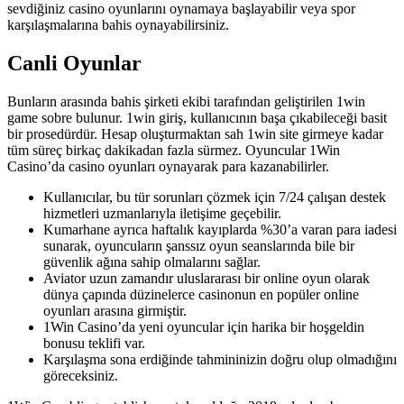
sevdiğiniz casino oyunlarını oynamaya başlayabilir veya spor
karşılaşmalarına bahis oynayabilirsiniz.
Canli Oyunlar
Bunların arasında bahis şirketi ekibi tarafından geliştirilen 1win
game sobre bulunur. 1win giriş, kullanıcının başa çıkabileceği basit
bir prosedürdür. Hesap oluşturmaktan sah 1win site girmeye kadar
tüm süreç birkaç dakikadan fazla sürmez. Oyuncular 1Win
Casino’da casino oyunları oynayarak para kazanabilirler.
Kullanıcılar, bu tür sorunları çözmek için 7/24 çalışan destek
hizmetleri uzmanlarıyla iletişime geçebilir.
Kumarhane ayrıca haftalık kayıplarda %30’a varan para iadesi
sunarak, oyuncuların şanssız oyun seanslarında bile bir
güvenlik ağına sahip olmalarını sağlar.
Aviator uzun zamandır uluslararası bir online oyun olarak
dünya çapında düzinelerce casinonun en popüler online
oyunları arasına girmiştir.
1Win Casino’da yeni oyuncular için harika bir hoşgeldin
bonusu teklifi var.
Karşılaşma sona erdiğinde tahmininizin doğru olup olmadığını
göreceksiniz.