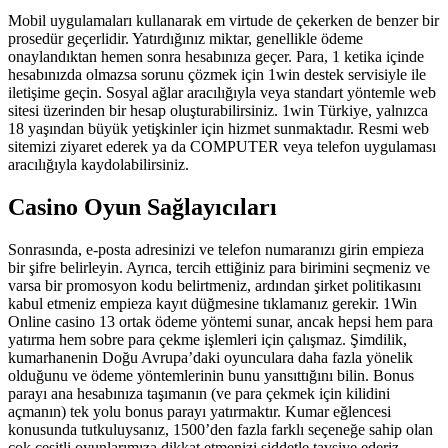
Mobil uygulamaları kullanarak em virtude de çekerken de benzer bir
prosedür geçerlidir. Yatırdığınız miktar, genellikle ödeme
onaylandıktan hemen sonra hesabınıza geçer. Para, 1 ketika içinde
hesabınızda olmazsa sorunu çözmek için 1win destek servisiyle ile
iletişime geçin. Sosyal ağlar aracılığıyla veya standart yöntemle web
sitesi üzerinden bir hesap oluşturabilirsiniz. 1win Türkiye, yalnızca
18 yaşından büyük yetişkinler için hizmet sunmaktadır. Resmi web
sitemizi ziyaret ederek ya da COMPUTER veya telefon uygulaması
aracılığıyla kaydolabilirsiniz.
Casino Oyun Sağlayıcıları
Sonrasında, e-posta adresinizi ve telefon numaranızı girin empieza
bir şifre belirleyin. Ayrıca, tercih ettiğiniz para birimini seçmeniz ve
varsa bir promosyon kodu belirtmeniz, ardından şirket politikasını
kabul etmeniz empieza kayıt düğmesine tıklamanız gerekir. 1Win
Online casino 13 ortak ödeme yöntemi sunar, ancak hepsi hem para
yatırma hem sobre para çekme işlemleri için çalışmaz. Şimdilik,
kumarhanenin Doğu Avrupa’daki oyunculara daha fazla yönelik
olduğunu ve ödeme yöntemlerinin bunu yansıttığını bilin. Bonus
parayı ana hesabınıza taşımanın (ve para çekmek için kilidini
açmanın) tek yolu bonus parayı yatırmaktır. Kumar eğlencesi
konusunda tutkuluysanız, 1500’den fazla farklı seçeneğe sahip olan
çok çeşitli oyunlarımıza dikkat etmenizi şiddetle tavsiye ederiz.