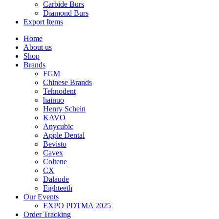
Carbide Burs
Diamond Burs
Export Items
Home
About us
Shop
Brands
FGM
Chinese Brands
Tehnodent
hainuo
Henry Schein
KAVO
Anycubic
Apple Dental
Bevisto
Cavex
Coltene
CX
Dalaude
Eighteeth
Our Events
EXPO PDTMA 2025
Order Tracking