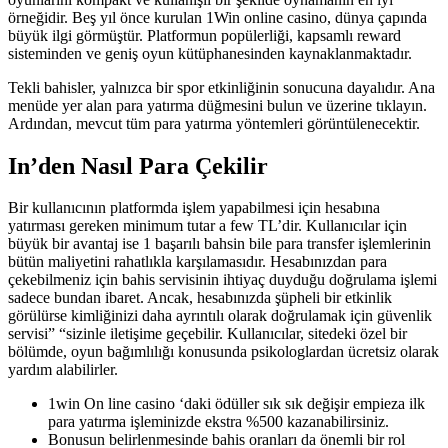
örneğidir. Beş yıl önce kurulan 1Win online casino, dünya çapında
büyük ilgi görmüştür. Platformun popülerliği, kapsamlı reward
sisteminden ve geniş oyun kütüphanesinden kaynaklanmaktadır.
Tekli bahisler, yalnızca bir spor etkinliğinin sonucuna dayalıdır. Ana
menüde yer alan para yatırma düğmesini bulun ve üzerine tıklayın.
Ardından, mevcut tüm para yatırma yöntemleri görüntülenecektir.
In’den Nasıl Para Çekilir
Bir kullanıcının platformda işlem yapabilmesi için hesabına
yatırması gereken minimum tutar a few TL’dir. Kullanıcılar için
büyük bir avantaj ise 1 başarılı bahsin bile para transfer işlemlerinin
bütün maliyetini rahatlıkla karşılamasıdır. Hesabınızdan para
çekebilmeniz için bahis servisinin ihtiyaç duyduğu doğrulama işlemi
sadece bundan ibaret. Ancak, hesabınızda şüpheli bir etkinlik
görülürse kimliğinizi daha ayrıntılı olarak doğrulamak için güvenlik
servisi” “sizinle iletişime geçebilir. Kullanıcılar, sitedeki özel bir
bölümde, oyun bağımlılığı konusunda psikologlardan ücretsiz olarak
yardım alabilirler.
1win On line casino ‘daki ödüller sık sık değişir empieza ilk
para yatırma işleminizde ekstra %500 kazanabilirsiniz.
Bonusun belirlenmesinde bahis oranları da önemli bir rol