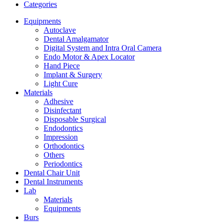
Categories
Equipments
Autoclave
Dental Amalgamator
Digital System and Intra Oral Camera
Endo Motor & Apex Locator
Hand Piece
Implant & Surgery
Light Cure
Materials
Adhesive
Disinfectant
Disposable Surgical
Endodontics
Impression
Orthodontics
Others
Periodontics
Dental Chair Unit
Dental Instruments
Lab
Materials
Equipments
Burs