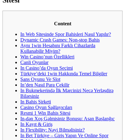
Content
In Web Sitesinde Spor Bahisleri Nasıl Yapılır?
Dynamic Crash Games: Non-stop Bahis
Aynı 1win Hesabını Farklı Cihazlarda
Kullanabilir Miyim?
Win Casino’nun Özellikleri
Canli Oyunlar
In Casino’da Oyun Seçimi
Türkiye’deki 1win Hakkında Temel Bilgiler
Şans Oyunu Ve Slot
In’den Nasıl Para Çekilir
In Bukmekerində İlk Mərcinizi Necə Yerləşdirə
Bilərsiniz
In Bahis Şirketi
Casino Oyun Sağlayıcıları
Resmi 1 Win Bahis Sitesi
In-dən Xoş Gəlmisiniz Bonusu: Asan Başlanğıc
In Kayıt & Giriş
In Flexibility: Nəyi Bilməlisiniz?
In Bet Türkiye – Giriş Yapın Ve Online Spor