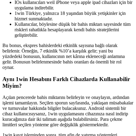
IOs kullanıcıları weil iPhone veya apple ipad cihazları için bir
uygulama indirebilir.
1win Türkiye, yalnızca 18 yaşından büyük yetişkinler için
hizmet sunmaktadır.
Kullanıcılar, böylesine düşük bir bahis miktarı sayesinde tüm
riskleri rahatlıkla hesaplayarak kendi bahis stratejilerini
geliştirebilir.
Bu bonus, ekspres bahislerdeki etkinlik sayısına bağlı olarak
belirlenir. Örneğin, 7 etkinlik %10’a karşılık gelir; yani bu
yüzdedeki bonusun, kullanıcının net kârına ekleneceği anlamına
gelir. Bonusun belirlenmesinde bahis oranları da önemli bir rol
oynar.
Aynı 1win Hesabını Farklı Cihazlarda Kullanabilir
Miyim?
Açılan pencerede bahis miktarını belirleyin ve onaylayın, ardından
işlemi tamamlayın. Seçilen sporun sayfasında, yaklaşan müsabakalar
ve turnuvalar hakkında bilgiler bulacaksınız. Android sistemli bir
cihaz kullanıcısıysanız, 1win uygulamasını cihazınıza nasıl indirip
kuracağınıza dair iki talimatı aşağıda bulabilirsiniz. Para çekme
limitleri seçilen yönteme göre değişiklik göstermektedir.
1win kayıt işleminden sonra, tüm afin de yatırma yöntemleri