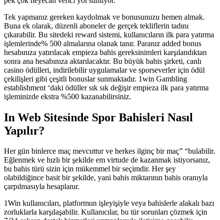
pek çok heyecan verici yol sunuyor.
Tek yapmanız gereken kaydolmak ve bonusunuzu hemen almak.
Buna ek olarak, düzenli aboneler de gerçek tekliflerin tadını
çıkarabilir. Bu sitedeki reward sistemi, kullanıcıların ilk para yatırma
işlemlerinde% 500 almalarına olanak tanır. Paranız added bonus
hesabınıza yatırılacak empieza bahis gereksinimleri karşılandıktan
sonra ana hesabınıza aktarılacaktır. Bu büyük bahis şirketi, canlı
casino ödülleri, indirilebilir uygulamalar ve sporseverler için ödül
çekilişleri gibi çeşitli bonuslar sunmaktadır. 1win Gambling
establishment ‘daki ödüller sık sık değişir empieza ilk para yatırma
işleminizde ekstra %500 kazanabilirsiniz.
In Web Sitesinde Spor Bahisleri Nasıl
Yapılır?
Her gün binlerce maç mevcuttur ve herkes ilginç bir maç” “bulabilir.
Eğlenmek ve hızlı bir şekilde em virtude de kazanmak istiyorsanız,
bu bahis türü sizin için mükemmel bir seçimdir. Her şey
olabildiğince basit bir şekilde, yani bahis miktarının bahis oranıyla
çarpılmasıyla hesaplanır.
1Win kullanıcıları, platformun işleyişiyle veya bahislerle alakalı bazı
zorluklarla karşılaşabilir. Kullanıcılar, bu tür sorunları çözmek için