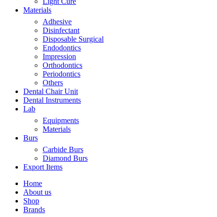
Light Cure
Materials
Adhesive
Disinfectant
Disposable Surgical
Endodontics
Impression
Orthodontics
Periodontics
Others
Dental Chair Unit
Dental Instruments
Lab
Equipments
Materials
Burs
Carbide Burs
Diamond Burs
Export Items
Home
About us
Shop
Brands