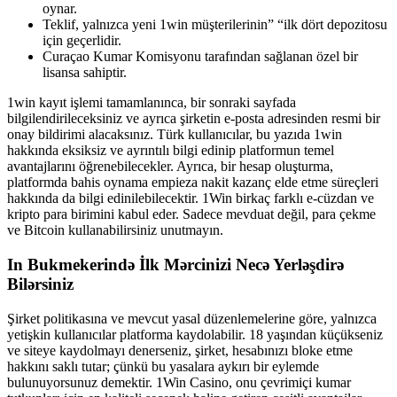
oynar.
Teklif, yalnızca yeni 1win müşterilerinin” “ilk dört depozitosu
için geçerlidir.
Curaçao Kumar Komisyonu tarafından sağlanan özel bir
lisansa sahiptir.
1win kayıt işlemi tamamlanınca, bir sonraki sayfada
bilgilendirileceksiniz ve ayrıca şirketin e-posta adresinden resmi bir
onay bildirimi alacaksınız. Türk kullanıcılar, bu yazıda 1win
hakkında eksiksiz ve ayrıntılı bilgi edinip platformun temel
avantajlarını öğrenebilecekler. Ayrıca, bir hesap oluşturma,
platformda bahis oynama empieza nakit kazanç elde etme süreçleri
hakkında da bilgi edinilebilecektir. 1Win birkaç farklı e-cüzdan ve
kripto para birimini kabul eder. Sadece mevduat değil, para çekme
ve Bitcoin kullanabilirsiniz unutmayın.
In Bukmekerində İlk Mərcinizi Necə Yerləşdirə
Bilərsiniz
Şirket politikasına ve mevcut yasal düzenlemelerine göre, yalnızca
yetişkin kullanıcılar platforma kaydolabilir. 18 yaşından küçükseniz
ve siteye kaydolmayı denerseniz, şirket, hesabınızı bloke etme
hakkını saklı tutar; çünkü bu yasalara aykırı bir eylemde
bulunuyorsunuz demektir. 1Win Casino, onu çevrimiçi kumar