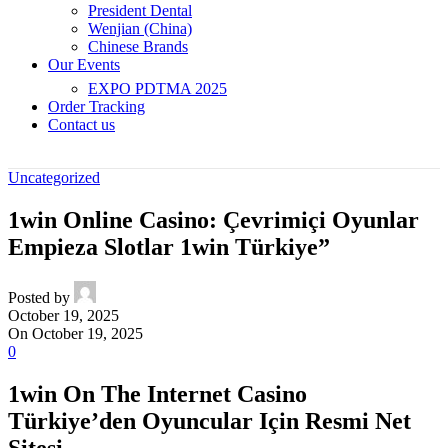
President Dental
Wenjian (China)
Chinese Brands
Our Events
EXPO PDTMA 2025
Order Tracking
Contact us
Order Tracking
Uncategorized
1win Online Casino: Çevrimiçi Oyunlar
Empieza Slotlar 1win Türkiye”
Posted by
October 19, 2025
On October 19, 2025
0
1win On The Internet Casino
Türkiye’den Oyuncular Için Resmi Net
Sitesi