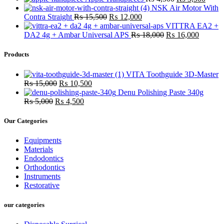
NSK Air Motor With
Contra Straight
₨
15,500
₨
12,000
VITTRA EA2 +
DA2 4g + Ambar Universal APS
₨
18,000
₨
16,000
Products
VITA Toothguide 3D-Master
₨
15,000
₨
10,500
Denu Polishing Paste 340g
₨
5,000
₨
4,500
Our Categories
Equipments
Materials
Endodontics
Orthodontics
Instruments
Restorative
our categories