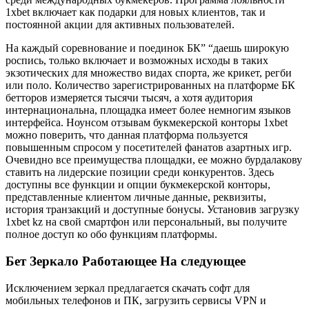
1xbet включает как подарки для новых клиентов, так и
постоянной акции для активных пользователей.
На каждый соревнование и поединок БК” “даешь широкую
роспись, только включает и возможных исходы в таких
экзотических для множество видах спорта, же крикет, регби
или поло. Количество зарегистрированных на платформе БК
бетторов измеряется тысячи тысяч, а хотя аудитория
интернациональна, площадка имеет более немногим языков
интерфейса. Ноунсом отзывам букмекерской конторы 1xbet
можно поверить, что данная платформа пользуется
повышенным спросом у посетителей фанатов азартных игр.
Очевидно все преимущества площадки, ее можно бурдалакову
ставить на лидерские позиции среди конкурентов. Здесь
доступны все функции и опции букмекерской конторы,
представленные клиентом личные данные, реквизиты,
история транзакций и доступные бонусы. Установив загрузку
1xbet kz на свой смартфон или персональный, вы получите
полное доступ ко обо функциям платформы.
Бет Зеркало Работающее На следующее
Исключением зеркал предлагается скачать софт для
мобильных телефонов и ПК, загрузить сервисы VPN и