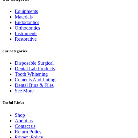
₨ 5,000.
₨ 4,500.
Equipments
Materials
Endodontics
Orthodontics
Instruments
Restorative
our categories
Disposable Surgical
Dental Lab Products
Tooth Whitening
Cements And Luting
Dental Burs & Files
See More
Useful Links
Shop
About us
Contact us
Return Policy
Privacy Policy