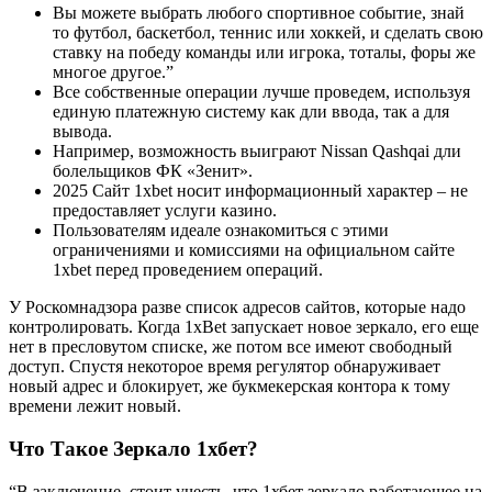
Вы можете выбрать любого спортивное событие, знай
то футбол, баскетбол, теннис или хоккей, и сделать свою
ставку на победу команды или игрока, тоталы, форы же
многое другое.”
Все собственные операции лучше проведем, используя
единую платежную систему как дли ввода, так а для
вывода.
Например, возможность выиграют Nissan Qashqai дли
болельщиков ФК «Зенит».
2025 Сайт 1xbet носит информационный характер – не
предоставляет услуги казино.
Пользователям идеале ознакомиться с этими
ограничениями и комиссиями на официальном сайте
1xbet перед проведением операций.
У Роскомнадзора разве список адресов сайтов, которые надо
контролировать. Когда 1xBet запускает новое зеркало, его еще
нет в пресловутом списке, же потом все имеют свободный
доступ. Спустя некоторое время регулятор обнаруживает
новый адрес и блокирует, же букмекерская контора к тому
времени лежит новый.
Что Такое Зеркало 1хбет?
“В заключение, стоит учесть, что 1хбет зеркало работающее на