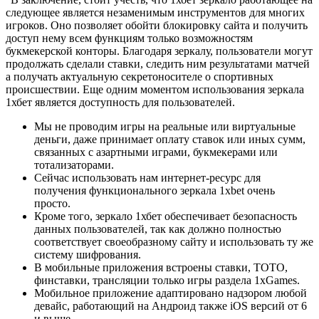
следующее является незаменимым инструментов для многих
игроков. Оно позволяет обойти блокировку сайта и получить
доступ нему всем функциям только возможностям
букмекерской конторы. Благодаря зеркалу, пользователи могут
продолжать сделали ставки, следить ним результатами матчей
а получать актуальную секретоносителе о спортивных
происшествии. Еще одним моментом использования зеркала
1хбет является доступность для пользователей.
Мы не проводим игры на реальные или виртуальные
деньги, даже принимает оплату ставок или иных сумм,
связанных с азартными играми, букмекерами или
тотализаторами.
Сейчас использовать нам интернет-ресурс для
получения функционального зеркала 1xbet очень
просто.
Кроме того, зеркало 1хбет обеспечивает безопасность
данных пользователей, так как должно полностью
соответствует своеобразному сайту и использовать ту же
систему шифрования.
В мобильные приложения встроены ставки, ТОТО,
финставки, трансляции только игры раздела 1xGames.
Мобильное приложение адаптировано надзором любой
девайс, работающий на Андроид также iOS версий от 6
и выше.