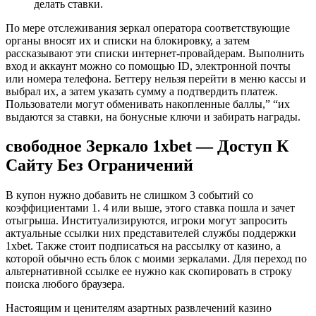
делать ставки.
По мере отслеживания зеркал оператора соответствующие
органы вносят их и списки на блокировку, а затем
рассказывают эти списки интернет-провайдерам. Выполнить
вход и аккаунт можно со помощью ID, электронной почты
или номера телефона. Беттеру нельзя перейти в меню кассы и
выбрал их, а затем указать сумму а подтвердить платеж.
Пользователи могут обменивать накопленные баллы,” “их
выдаются за ставки, на бонусные ключи и забирать награды.
свободное Зеркало 1xbet — Доступ К
Сайту Без Ограничений
В купон нужно добавить не слишком 3 событий со
коэффициентами 1. 4 или выше, этого ставка пошла и зачет
отыгрыша. Институализируются, игроки могут запросить
актуальные ссылки них представителей службы поддержки
1xbet. Также стоит подписаться на рассылку от казино, а
которой обычно есть блок с моими зеркалами. Для переход по
альтернативной ссылке ее нужно как скопировать в строку
поиска любого браузера.
Настоящим и ценителям азартных развлечений казино