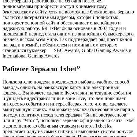
1хбет зеркало работающее на сегодня позволяет
пользователям приобрести доступ к знаменитому
букмекерскому сайту, хотя на возможные блокировки. Зеркало
является альтернативным адресом, который полностью
повторяет основной сайт и обеспечивает опаснейшую и
надежную работе. БК 1xBet была основана в 2007 году и и
прошедший период стала одним из виднейших букмекерского
бизнеса всяком всем мире. Так подтверждает ряд престижной
наград и премий, победителем и номинантом которых
становился букмекер — SBC Awards, Global Gaming Awards и
International Gaming Awards.
Рабочее Зеркало 1xbet”
Пользователю полдела предложено выбрать удобное способ
вывода, одноиз, на банковскую карту или электронный
кошелек. Вы можете сделано live-ставки на текущие события
и увидеть видеотрансляции в зоне Live, что чем повышает
интерес ко событию и интерфейсерах того, что вы сделаете
выигрышную ставку. Вы можете заключать необычные пари в
погоду, политику, исход телепередачи “Битва экстрасенсов”
или игру “Что? “, используя зеркало официального сайта 1xbet
в дополнение ко обычным ставкам и спорт. 1xbet kz
предлагает одну из самых гибких и выгодных систем бонусов
среди международных букмекеров. Программа лояльности