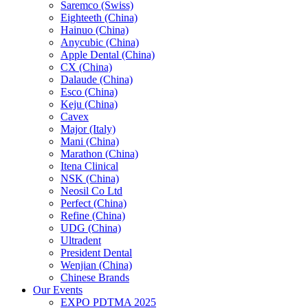
Saremco (Swiss)
Eighteeth (China)
Hainuo (China)
Anycubic (China)
Apple Dental (China)
CX (China)
Dalaude (China)
Esco (China)
Keju (China)
Cavex
Major (Italy)
Mani (China)
Marathon (China)
Itena Clinical
NSK (China)
Neosil Co Ltd
Perfect (China)
Refine (China)
UDG (China)
Ultradent
President Dental
Wenjian (China)
Chinese Brands
Our Events
EXPO PDTMA 2025