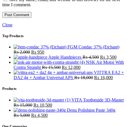
time I comment.
Close
Top Products
FGM Condac 37% (Etchant)
Original
Current
₨
2,000
₨
950
price
price
Original
Curre
Apple Handpieces
₨
4,500
₨
3,500
was:
is:
price
price
NSK Air Motor With
₨ 2,000.
₨ 950.
Original
Current
was:
is:
Contra Straight
₨
15,500
₨
12,000
price
price
₨ 4,500.
₨ 3,
VITTRA EA2 +
was:
is:
Original
Current
DA2 4g + Ambar Universal APS
₨
18,000
₨
16,000
₨ 15,500.
₨ 12,000.
price
price
was:
is:
Products
₨ 18,000.
₨ 16,0
VITA Toothguide 3D-Master
Original
Current
₨
15,000
₨
10,500
price
price
Denu Polishing Paste 340g
Original
was:
Current
is:
₨
5,000
₨
4,500
price
₨ 15,000.
price
₨ 10,500.
was:
is:
Our Categories