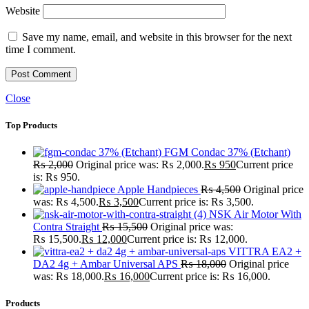
Website
Save my name, email, and website in this browser for the next
time I comment.
Close
Top Products
FGM Condac 37% (Etchant)
₨
2,000
Original price was: ₨ 2,000.
₨
950
Current price
is: ₨ 950.
Apple Handpieces
₨
4,500
Original price
was: ₨ 4,500.
₨
3,500
Current price is: ₨ 3,500.
NSK Air Motor With
Contra Straight
₨
15,500
Original price was:
₨ 15,500.
₨
12,000
Current price is: ₨ 12,000.
VITTRA EA2 +
DA2 4g + Ambar Universal APS
₨
18,000
Original price
was: ₨ 18,000.
₨
16,000
Current price is: ₨ 16,000.
Products