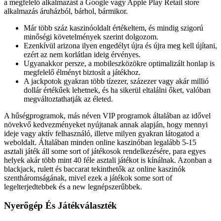
a megfelelő alkalmazást a Google vagy Apple Play Retail store
alkalmazás áruházból, bárhol, bármikor.
Már több száz kaszinóoldalt értékeltem, és mindig szigorú
minőségi követelmények szerint dolgozom.
Ezenkívül arizona ilyen engedélyt újra és újra meg kell újítani,
ezért az nem korlátlan ideig érvényes.
Ugyanakkor persze, a mobileszközökre optimalizált honlap is
megfelelő élményt biztosít a játékhoz.
A jackpotok gyakran több tízezer, százezer vagy akár millió
dollár értékűek lehetnek, és ha sikerül eltalálni őket, valóban
megváltoztathatják az életed.
A hűségprogramok, más néven VIP programok általában az idővel
növekvő kedvezményeket nyújtanak annak alapján, hogy mennyi
ideje vagy aktív felhasználó, illetve milyen gyakran látogatod a
weboldalt. Általában minden online kaszinóban legalább 5-15
asztali játék áll some sort of játékosok rendelkezésére, para egyes
helyek akár több mint 40 féle asztali játékot is kínálnak. Azonban a
blackjack, rulett és baccarat tekinthetők az online kaszinók
szentháromságának, mivel ezek a játékok some sort of
legelterjedtebbek és a new legnépszerűbbek.
Nyerőgép És Játékválaszték