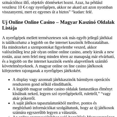
szituációhoz illő, objektív döntéseket hozni. Azaz, ha például
veszítesz 10 €-t egy nyerőgépen, akkor ne akard azt azon nyomban
visszanyerni, mert ez egyenes út a biztos” “kudarc felé.
Uj Online Online Casino – Magyar Kaszinó Oldalak
Listája
A nyerőgépek mellett természetesen sok más egyéb jellegű játékkal
is találkozhatsz a legjobb on the internet kaszinók felhozatalában.
Ha mindezeket a szempontokat figyelembe veszed, akkor
valószínűleg lesz pár olyan online online casino, amely kiesik a new
rostán, azaz nem felel meg minden téren az manapság már elvárható,
és a legjobb on the internet kaszinók esetén alapvetőnek számító
követelményeknek. A magyar online on line casino játékosok
kifejezetten rajonganak a nyerőgépes játékokért.
A display vagy azonnali játékkaszinók bármilyen operációs
rendszeren gond nélkül elindíthatók.
A legjobb magyar online casino oldalak fantasztikus élményt
kínálnak neked, legyen szó nyerőgépekről, rulettről,” “vagy
akár pókerről.
A saját játékos tapasztalatunkból merítve, pontos és
megbízható információkat szolgáltatunk, hogy az új játékosok
számára egyszerűbb legyen a választás.