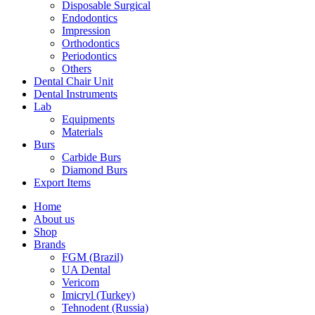
Disposable Surgical
Endodontics
Impression
Orthodontics
Periodontics
Others
Dental Chair Unit
Dental Instruments
Lab
Equipments
Materials
Burs
Carbide Burs
Diamond Burs
Export Items
Home
About us
Shop
Brands
FGM (Brazil)
UA Dental
Vericom
Imicryl (Turkey)
Tehnodent (Russia)