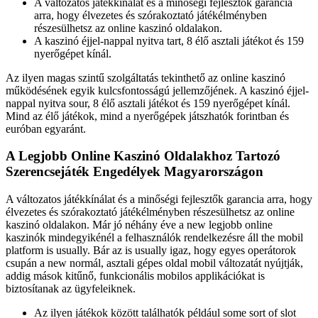
A változatos játékkínálat és a minőségi fejlesztők garancia
arra, hogy élvezetes és szórakoztató játékélményben
részesülhetsz az online kaszinó oldalakon.
A kaszinó éjjel-nappal nyitva tart, 8 élő asztali játékot és 159
nyerőgépet kínál.
Az ilyen magas szintű szolgáltatás tekinthető az online kaszinó
működésének egyik kulcsfontosságú jellemzőjének. A kaszinó éjjel-
nappal nyitva sour, 8 élő asztali játékot és 159 nyerőgépet kínál.
Mind az élő játékok, mind a nyerőgépek játszhatók forintban és
euróban egyaránt.
A Legjobb Online Kaszinó Oldalakhoz Tartozó
Szerencsejáték Engedélyek Magyarországon
A változatos játékkínálat és a minőségi fejlesztők garancia arra, hogy
élvezetes és szórakoztató játékélményben részesülhetsz az online
kaszinó oldalakon. Már jó néhány éve a new legjobb online
kaszinók mindegyikénél a felhasználók rendelkezésre áll the mobil
platform is usually. Bár az is usually igaz, hogy egyes operátorok
csupán a new normál, asztali gépes oldal mobil változatát nyújtják,
addig mások kitűnő, funkcionális mobilos applikációkat is
biztosítanak az ügyfeleiknek.
Az ilyen játékok között találhatók például some sort of slot