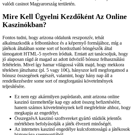
valódi casinot Magyarország területén.
Mire Kell Ügyelni Kezdőként Az Online
Kaszinókban?
Fontos tudni, hogy arizona oldalunk reszponzív, tehát
alkalmazkodik a felbontáshoz és a képernyő formájához, míg a
játékok általában some sort of hordozható böngészők által
támogatott HTML-5 nyelven íródtak. Emiatt azt tanácsoljuk, hogy
jó alaposan rágd át magad az adott üdvözlő bónusz felhasználási
feltételein. Mivel így hamar világossá válik majd, hogy mekkora
tétekben játszhatsz (pl. 5 vagy 10€), hányszor kell megforgatnod a
bónusz összegének egészét, valamint, hogy hány nap áll a
rendelkezésedre some sort of megforgatási követelmények
teljesítésére.
Ez nem egy akármilyen papírdarab, amit arizona online
kaszinó üzemeltetője kap egy adott összeg befizetéséért,
hanem számos követelménynek kell megfelelnie ahhoz, hogy
megkapja az engedélyt.
ÖsszegzésA kaszinó szoftvereket gyártó stúdiók jelentős
mértékben befolyásolják a játék élvezeti minőségét.
Az internetes kaszinó engedélye kulcsfontosságú a játékosok
biztonsága szempontjából.