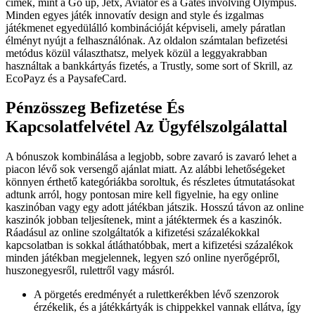
címek, mint a Go up, Jetx, Aviator és a Gates involving Olympus.
Minden egyes játék innovatív design and style és izgalmas
játékmenet egyedülálló kombinációját képviseli, amely páratlan
élményt nyújt a felhasználónak. Az oldalon számtalan befizetési
metódus közül választhatsz, melyek közül a leggyakrabban
használtak a bankkártyás fizetés, a Trustly, some sort of Skrill, az
EcoPayz és a PaysafeCard.
Pénzösszeg Befizetése És
Kapcsolatfelvétel Az Ügyfélszolgálattal
A bónuszok kombinálása a legjobb, sobre zavaró is zavaró lehet a
piacon lévő sok versengő ajánlat miatt. Az alábbi lehetőségeket
könnyen érthető kategóriákba soroltuk, és részletes útmutatásokat
adtunk arról, hogy pontosan mire kell figyelnie, ha egy online
kaszinóban vagy egy adott játékban játszik. Hosszú távon az online
kaszinók jobban teljesítenek, mint a játéktermek és a kaszinók.
Ráadásul az online szolgáltatók a kifizetési százalékokkal
kapcsolatban is sokkal átláthatóbbak, mert a kifizetési százalékok
minden játékban megjelennek, legyen szó online nyerőgépről,
huszonegyesről, rulettről vagy másról.
A pörgetés eredményét a rulettkerékben lévő szenzorok
érzékelik, és a játékkártyák is chippekkel vannak ellátva, így