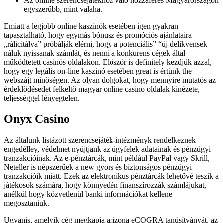
Az online szerencsejátékhoz való hozzáférés Magyarországon
egyszerűbb, mint valaha.
Emiatt a legjobb online kaszinók esetében igen gyakran
tapasztalható, hogy egymás bónusz és promóciós ajánlataira
„rálicitálva” próbálják elérni, hogy a potenciális” “új delikvensek
náluk nyissanak számlát, és nenni a konkurens cégek által
működtetett casinós oldalakon. Először is definitely kezdjük azzal,
hogy egy legális on-line kaszinó esetében great is értünk the
webszájt minőségen. Az olyan dolgokat, hogy mennyire mutatós az
érdeklődésedet felkeltő magyar online casino oldalak kinézete,
teljességgel lényegtelen.
Onyx Casino
Az általunk listázott szerencsejáték-intézményk rendelkeznek
engedélley, védelmet nyújtjank az ügyfelek adatainak és pénzügyi
tranzakcióinak. Az e-pénztárcák, mint például PayPal vagy Skrill,
Neteller is népszerűek a new gyors és biztonságos pénzügyi
tranzakcióik miatt. Ezek az elektronikus pénztárcák lehetővé teszik a
játékosok számára, hogy könnyedén finanszírozzák számlájukat,
anélkül hogy közvetlenül banki információkat kellene
megosztaniuk.
Ugyanis, amelyik cég megkapja arizona eCOGRA tanúsítványát, az