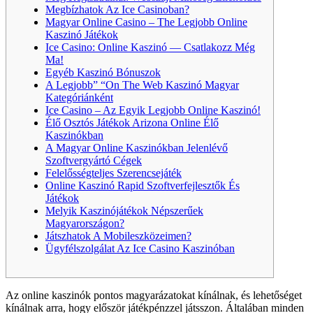
Megbízhatok Az Ice Casinoban?
Magyar Online Casino – The Legjobb Online
Kaszinó Játékok
Ice Casino: Online Kaszinó — Csatlakozz Még
Ma!
Egyéb Kaszinó Bónuszok
A Legjobb” “On The Web Kaszinó Magyar
Kategóriánként
Ice Casino – Az Egyik Legjobb Online Kaszinó!
Élő Osztós Játékok Arizona Online Élő
Kaszinókban
A Magyar Online Kaszinókban Jelenlévő
Szoftvergyártó Cégek
Felelősségteljes Szerencsejáték
Online Kaszinó Rapid Szoftverfejlesztők És
Játékok
Melyik Kaszinójátékok Népszerűek
Magyarországon?
Játszhatok A Mobileszközeimen?
Ügyfélszolgálat Az Ice Casino Kaszinóban
Az online kaszinók pontos magyarázatokat kínálnak, és lehetőséget
kínálnak arra, hogy először játékpénzzel játsszon. Általában minden