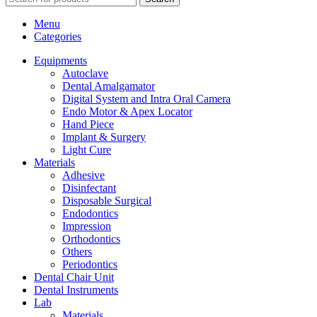
Menu
Categories
Equipments
Autoclave
Dental Amalgamator
Digital System and Intra Oral Camera
Endo Motor & Apex Locator
Hand Piece
Implant & Surgery
Light Cure
Materials
Adhesive
Disinfectant
Disposable Surgical
Endodontics
Impression
Orthodontics
Others
Periodontics
Dental Chair Unit
Dental Instruments
Lab
Materials