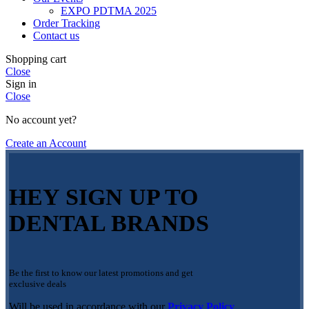
EXPO PDTMA 2025
Order Tracking
Contact us
Shopping cart
Close
Sign in
Close
No account yet?
Create an Account
HEY SIGN UP TO
DENTAL BRANDS
Be the first to know our latest promotions and get
exclusive deals
Will be used in accordance with our
Privacy Policy