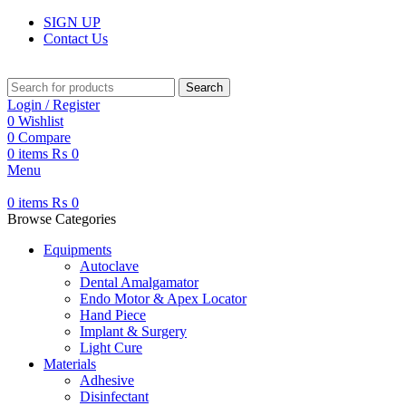
SIGN UP
Contact Us
Search
Login / Register
0
Wishlist
0
Compare
0
items
₨
0
Menu
0
items
₨
0
Browse Categories
Equipments
Autoclave
Dental Amalgamator
Endo Motor & Apex Locator
Hand Piece
Implant & Surgery
Light Cure
Materials
Adhesive
Disinfectant