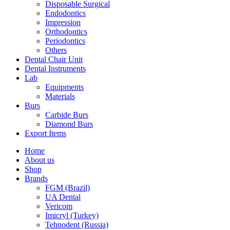
Disposable Surgical
Endodontics
Impression
Orthodontics
Periodontics
Others
Dental Chair Unit
Dental Instruments
Lab
Equipments
Materials
Burs
Carbide Burs
Diamond Burs
Export Items
Home
About us
Shop
Brands
FGM (Brazil)
UA Dental
Vericom
Imicryl (Turkey)
Tehnodent (Russia)