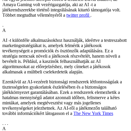
Amaya Gaming volt vezérigazgatója, aki az AI -t a
játékrendszerekbe történő integrálásának kitartó támogatója volt.
Többet megtudhat véleményéről a
twitter profil
.
.
A
AI -t különféle alkalmazásokhoz használják, ideértve a testreszabott
marketingstratégiákat is, amelyek felmérik a játékosok
tevékenységeit a promóciók és ösztönzők adaptálására. Ez a
stratégia nemcsak növeli a játékosok részvételét, hanem növeli a
bevételt is. Például, a kaszinók felhasználhatják az AI
algoritmusokat az előrejelzéshez, mely címeket a játékosok
alkalmasak a múltbeli cselekedeteik alapján.
Ezenkívül az AI-vezérelt biztonsági rendszerek létfontosságúak a
tisztességtelen gyakorlatok észlelésében és a biztonságos
játékkörnyezet garantálásában. Ezek a rendszerek elemezhetik a
hatalmas mennyiségű adatot azonnali időben, felismerve a kétes
mintákat, amelyek megtévesztést vagy más jogellenes
tevékenységeket jelezhetnek. Az AI-ről a játékmezőn található
további információkért látogasson el a
The New York Times
. . .
A