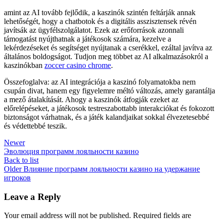
amint az AI tovább fejlődik, a kaszinók szintén feltárják annak
lehetőségét, hogy a chatbotok és a digitális asszisztensek révén
javítsák az ügyfélszolgálatot. Ezek az erőforrások azonnali
támogatást nyújthatnak a játékosok számára, kezelve a
lekérdezéseket és segítséget nyújtanak a cserékkel, ezáltal javítva az
általános boldogságot. Tudjon meg többet az AI alkalmazásokról a
kaszinókban
zoccer casino chrome
.
Összefoglalva: az AI integrációja a kaszinó folyamatokba nem
csupán divat, hanem egy figyelemre méltó változás, amely garantálja
a mező átalakítását. Ahogy a kaszinók átfogják ezeket az
előrelépéseket, a játékosok testreszabottabb interakciókat és fokozott
biztonságot várhatnak, és a játék kalandjaikat sokkal élvezetesebbé
és védettebbé teszik.
Newer
Эволюция программ лояльности казино
Back to list
Older
Влияние программ лояльности казино на удержание
игроков
Leave a Reply
Your email address will not be published.
Required fields are