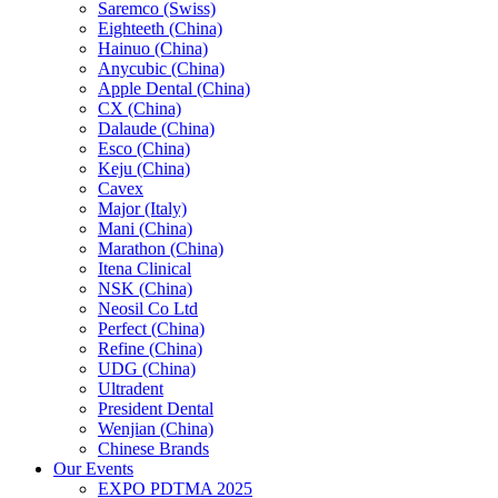
Saremco (Swiss)
Eighteeth (China)
Hainuo (China)
Anycubic (China)
Apple Dental (China)
CX (China)
Dalaude (China)
Esco (China)
Keju (China)
Cavex
Major (Italy)
Mani (China)
Marathon (China)
Itena Clinical
NSK (China)
Neosil Co Ltd
Perfect (China)
Refine (China)
UDG (China)
Ultradent
President Dental
Wenjian (China)
Chinese Brands
Our Events
EXPO PDTMA 2025