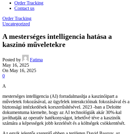
Order Tracking
Contact us
Order Tracking
Uncategorized
A mesterséges intelligencia hatása a
kaszinó műveletekre
Posted by
Fatima
May 16, 2025
On May 16, 2025
0
A
mesterséges intelligencia (AI) forradalmasítja a kaszinóipart a
műveletek fokozásával, az ügyfelek interakcióinak fokozásával és a
biztonsági intézkedések korszerűsítésével. 2023 -ban a Deloitte
dokumentuma kiemelte, hogy az AI technológiák akár 30%-kal
javíthatják az operatív hatékonyságot, lehetővé téve a kaszinók
számára a képességek jobb kezelését és a költségek csökkentését.
Az egyik jelentős szereplő ebben a területen David Baazov, az