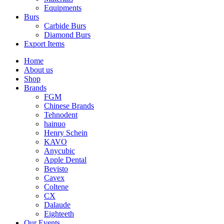
Equipments
Burs
Carbide Burs
Diamond Burs
Export Items
Home
About us
Shop
Brands
FGM
Chinese Brands
Tehnodent
hainuo
Henry Schein
KAVO
Anycubic
Apple Dental
Bevisto
Cavex
Coltene
CX
Dalaude
Eighteeth
Our Events