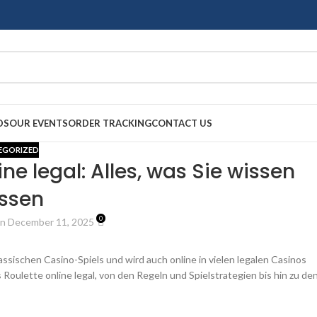
DS
OUR EVENTS
ORDER TRACKING
CONTACT US
EGORIZED
e legal: Alles, was Sie wissen
ssen
0
n December 11, 2025
ssischen Casino-Spiels und wird auch online in vielen legalen Casinos
 Roulette online legal, von den Regeln und Spielstrategien bis hin zu de