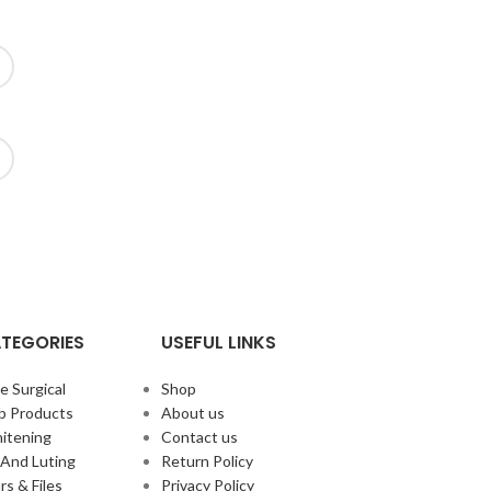
TEGORIES
USEFUL LINKS
e Surgical
Shop
b Products
About us
itening
Contact us
And Luting
Return Policy
rs & Files
Privacy Policy