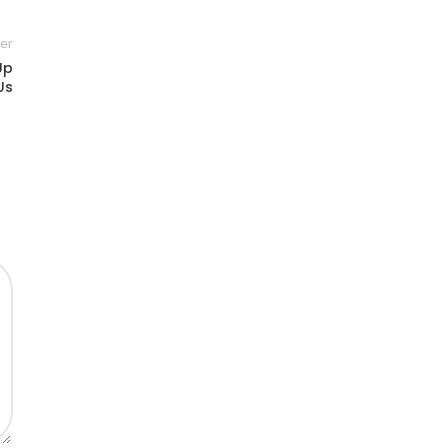
er
Up
Us