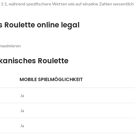
:1, während spezifischere Wetten wie auf einzelne Zahlen wesentlich
 Roulette online legal
 maximieren
kanisches Roulette
MOBILE SPIELMÖGLICHKEIT
Ja
Ja
Ja