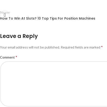
Newer
How To Win At Slots? 10 Top Tips For Position Machines
Leave a Reply
*
Your email address will not be published.
Required fields are marked
*
Comment