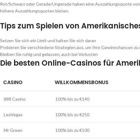
Rot/Schwarz oder Gerade/Ungerade haben eine Auszahlungsquote von 1
höhere Auszahlungsquoten bieten.
Tips zum Spielen von Amerikanisches
Setzen Sie sich ein Limit und halten Sie sich daran
Probieren Sie verschiedene Strategien aus, um Ihre Gewinnchancen zu
Bleiben Sie ruhig und gelassen, auch bei Verlusten
Die besten Online-Casinos für Ameri
CASINO
WILLKOMMENSBONUS
888 Casino
100% bis zu €140
LeoVegas
100% bis zu €250
Mr Green
100% bis zu €100