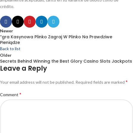
crédito.
Newer
“gra Kasynowa Plinko Zagraj W Plinko Na Prawdziwe
Pieniądze
Back to list
Older
Secrets Behind Winning the Best Glory Casino Slots Jackpots
Leave a Reply
*
Your email address will not be published.
Required fields are marked
*
Comment