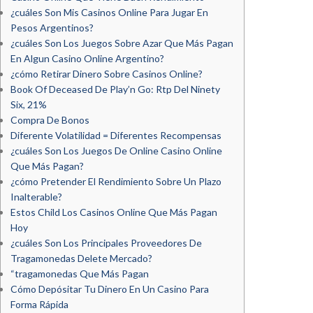
¿cuáles Son Mis Casinos Online Para Jugar En
Pesos Argentinos?
¿cuáles Son Los Juegos Sobre Azar Que Más Pagan
En Algun Casino Online Argentino?
¿cómo Retirar Dinero Sobre Casinos Online?
Book Of Deceased De Play’n Go: Rtp Del Ninety
Six, 21%
Compra De Bonos
Diferente Volatilidad = Diferentes Recompensas
¿cuáles Son Los Juegos De Online Casino Online
Que Más Pagan?
¿cómo Pretender El Rendimiento Sobre Un Plazo
Inalterable?
Estos Child Los Casinos Online Que Más Pagan
Hoy
¿cuáles Son Los Principales Proveedores De
Tragamonedas Delete Mercado?
“tragamonedas Que Más Pagan
Cómo Depósitar Tu Dinero En Un Casino Para
Forma Rápida