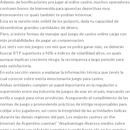
Además de bonificaciones pra jugar al online casino, muchos operadores
contraen bonos de bienvenida para apuestas deportivas muy
interesantes os quais también te podrían interesar.
Esta es la versión más volátil de los jackpots, dada tu capacidad de
desembolsar grandes cantidades de dinero.
Pero, sí existe formas de manejar qué juego de casino online carga con
más probabilidades de pagar un compensacion.
Los slots son mis juegos con mis que se podra ganar más, se deberán
buscar RTP superiores a 96% e índices de volatilidad altos, os quais
aunque implican creciente riesgo, la recompensa a largo periodo será
más satisfactoria.
En esta sección vamos a explanar la información técnica que tenés la
cual conocer sobre exista emocionante juego para casino.
Ambas entidades cumplen un papel importante en la regulación y
supervisión entre ma industria de juegos de azar en el país, marcando un
estilo a seguir para otras provincias. Asegurando el cumplimiento de las
normas de juego y promoviendo prácticas de intriga responsables para
cobijar a los jugadores, así como la integridad de las actividades lúdicas
durante las demás regiones del país. Los mejores casinos on the
internet de Argentina cuentan” “disadvantage diversos medios sobre
pago y podrás ver el listado completo cuando hacés clic en los angeles