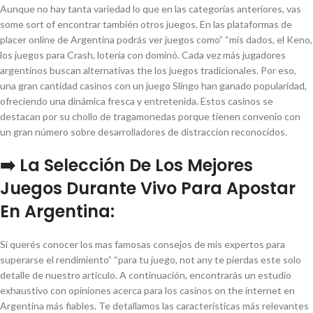
Aunque no hay tanta variedad lo que en las categorías anteriores, vas
some sort of encontrar también otros juegos. En las plataformas de
placer online de Argentina podrás ver juegos como” “mis dados, el Keno,
los juegos para Crash, lotería con dominó. Cada vez más jugadores
argentinos buscan alternativas the los juegos tradicionales. Por eso,
una gran cantidad casinos con un juego Slingo han ganado popularidad,
ofreciendo una dinámica fresca y entretenida. Estos casinos se
destacan por su chollo de tragamonedas porque tienen convenio con
un gran número sobre desarrolladores de distraccion reconocidos.
➡️ La Selección De Los Mejores
Juegos Durante Vivo Para Apostar
En Argentina:
Si querés conocer los mas famosas consejos de mis expertos para
superarse el rendimiento” “para tu juego, not any te pierdas este solo
detalle de nuestro artículo. A continuación, encontrarás un estudio
exhaustivo con opiniones acerca para los casinos on the internet en
Argentina más fiables. Te detallamos las características más relevantes