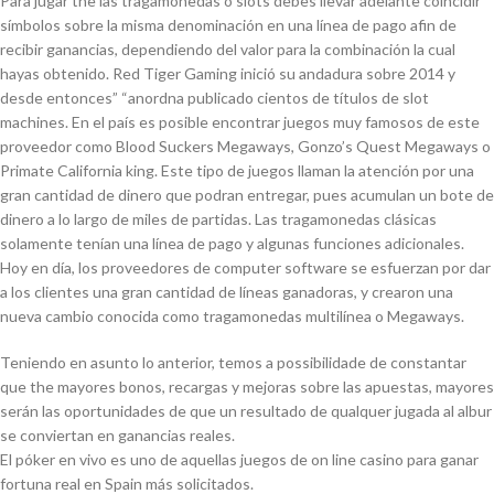
Para jugar the las tragamonedas o slots debes llevar adelante coincidir
símbolos sobre la misma denominación en una línea de pago afin de
recibir ganancias, dependiendo del valor para la combinación la cual
hayas obtenido. Red Tiger Gaming inició su andadura sobre 2014 y
desde entonces” “anordna publicado cientos de títulos de slot
machines. En el país es posible encontrar juegos muy famosos de este
proveedor como Blood Suckers Megaways, Gonzo’s Quest Megaways o
Primate California king. Este tipo de juegos llaman la atención por una
gran cantidad de dinero que podran entregar, pues acumulan un bote de
dinero a lo largo de miles de partidas. Las tragamonedas clásicas
solamente tenían una línea de pago y algunas funciones adicionales.
Hoy en día, los proveedores de computer software se esfuerzan por dar
a los clientes una gran cantidad de líneas ganadoras, y crearon una
nueva cambio conocida como tragamonedas multilínea o Megaways.
Teniendo en asunto lo anterior, temos a possibilidade de constantar
que the mayores bonos, recargas y mejoras sobre las apuestas, mayores
serán las oportunidades de que un resultado de qualquer jugada al albur
se conviertan en ganancias reales.
El póker en vivo es uno de aquellas juegos de on line casino para ganar
fortuna real en Spain más solicitados.