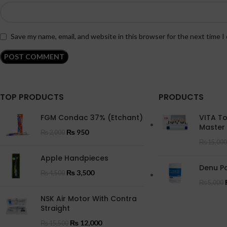
Save my name, email, and website in this browser for the next time 
TOP PRODUCTS
PRODUCTS
FGM Condac 37% (Etchant)
VITA T
Master
₨
950
₨
2,000
₨
15,000
Apple Handpieces
Denu Po
₨
3,500
₨
4,500
₨
5,000
NSK Air Motor With Contra
Straight
₨
12,000
₨
15,500