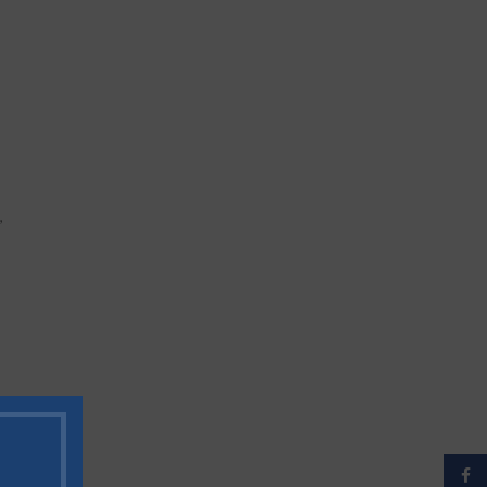
,
er
ms
Face