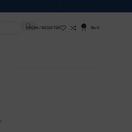
SIGN UP
CONTACT US
0
LOGIN / REGISTER
₨
0
Order Tracking
e