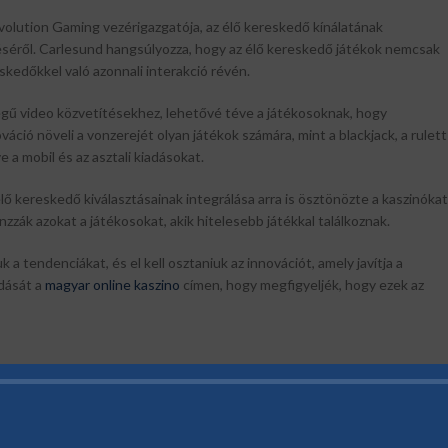
Evolution Gaming vezérigazgatója, az élő kereskedő kínálatának
séről. Carlesund hangsúlyozza, hogy az élő kereskedő játékok nemcsak
eskedőkkel való azonnali interakció révén.
égű video közvetítésekhez, lehetővé téve a játékosoknak, hogy
ció növeli a vonzerejét olyan játékok számára, mint a blackjack, a rulett
a mobil és az asztali kiadásokat.
ő kereskedő kiválasztásainak integrálása arra is ösztönözte a kaszinókat
nzzák azokat a játékosokat, akik hitelesebb játékkal találkoznak.
k a tendenciákat, és el kell osztaniuk az innovációt, amely javítja a
adását a
magyar online kaszino
címen, hogy megfigyeljék, hogy ezek az
Old
The Evolution of Casino Loyalty Progra