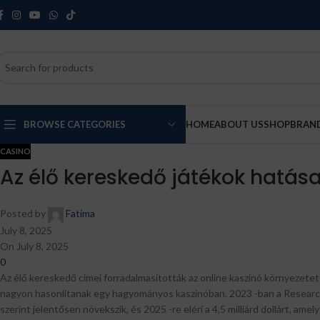
BROWSE CATEGORIES
HOME
ABOUT US
SHOP
BRAN
CASINO
Az élő kereskedő játékok hatása
Posted by
Fatima
July 8, 2025
On July 8, 2025
0
Az élő kereskedő címei forradalmasították az online kaszinó környezetet
nagyon hasonlítanak egy hagyományos kaszinóban. 2023 -ban a ResearchA
szerint jelentősen növekszik, és 2025 -re eléri a 4,5 milliárd dollárt, ame