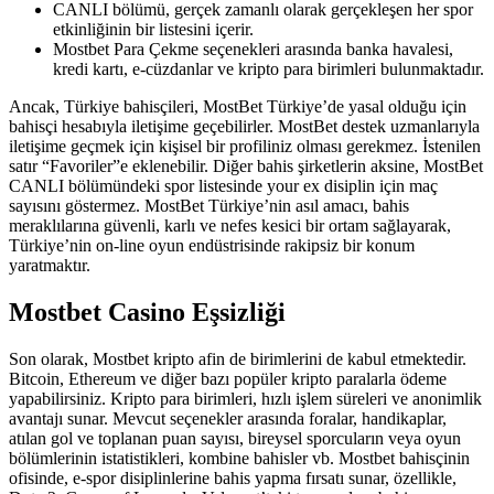
CANLI bölümü, gerçek zamanlı olarak gerçekleşen her spor
etkinliğinin bir listesini içerir.
Mostbet Para Çekme seçenekleri arasında banka havalesi,
kredi kartı, e-cüzdanlar ve kripto para birimleri bulunmaktadır.
Ancak, Türkiye bahisçileri, MostBet Türkiye’de yasal olduğu için
bahisçi hesabıyla iletişime geçebilirler. MostBet destek uzmanlarıyla
iletişime geçmek için kişisel bir profiliniz olması gerekmez. İstenilen
satır “Favoriler”e eklenebilir. Diğer bahis şirketlerin aksine, MostBet
CANLI bölümündeki spor listesinde your ex disiplin için maç
sayısını göstermez. MostBet Türkiye’nin asıl amacı, bahis
meraklılarına güvenli, karlı ve nefes kesici bir ortam sağlayarak,
Türkiye’nin on-line oyun endüstrisinde rakipsiz bir konum
yaratmaktır.
Mostbet Casino Eşsizliği
Son olarak, Mostbet kripto afin de birimlerini de kabul etmektedir.
Bitcoin, Ethereum ve diğer bazı popüler kripto paralarla ödeme
yapabilirsiniz. Kripto para birimleri, hızlı işlem süreleri ve anonimlik
avantajı sunar. Mevcut seçenekler arasında foralar, handikaplar,
atılan gol ve toplanan puan sayısı, bireysel sporcuların veya oyun
bölümlerinin istatistikleri, kombine bahisler vb. Mostbet bahisçinin
ofisinde, e-spor disiplinlerine bahis yapma fırsatı sunar, özellikle,