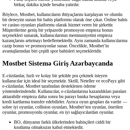
birkaç dakika içinde hesaba yatırılır.
Böylece, Mostbet, kullanıcıların ihtiyaçlarını karşılayan ve olumlu
bir deneyim sunan bir bahis platformu olarak öne çıkar. Online bahis
ve casino oyunları platformu olarak hizmet veren bir şirkettir.
Müşterilerine geniş bir yelpazede promosyon empieza bonus
seçenekleri sunarak, kullanıcılarının memnuniyetini empieza
kazançlarını artırmayı hedeflemektedir. Aynı zamanda kullanıcılarına
cazip bonus ve promosyonlar sunar. Öncelikle, Mostbet’in
avantajlarından biri çeşitli spor bahisleri seçenekleridir.
Mostbet Sistemə Giriş Azərbaycanda
E-cüzdanlar, hızlı ve kolay bir şekilde pra çekmek isteyen
kullanıcılar için ideal bir seçenektir. Skrill, Neteller ve ecoPayz gibi
e-cüzdanlar, Mostbet tarafından desteklenen ödeme
yöntemlerindendir. Kullanıcılar, e-cüzdanlarına kazandıkları paraları
aktarabilir empieza daha sonra bu parayı banka hesaplarına veya
kredi kartlarına transfer edebilirler. Ayrıca oyun grupları da vardır —
sobre iyi oyunlar, collision oyunları, Mostbet’ten oyunlar, önerilen
oyunlar, promosyonlu oyunlar, en iyi sağlayıcılardan oyunlar.
BO, dünyanın farklı ülkelerinden bahisçileri ciddi bir
kısıtlama olmaksızın kabul etmektedir.