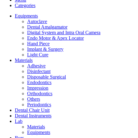
Categories
Equipments
Autoclave
Dental Amalgamator
Digital System and Intra Oral Camera
Endo Motor & Apex Locator
Hand Piece
Implant & Surgery
Light Cure
Materials
Adhesive
Disinfectant
Disposable Surgical
Endodontics
Impression
Orthodontics
Others
Periodontics
Dental Chair Unit
Dental Instruments
Lab
Materials
Equipments
Burs