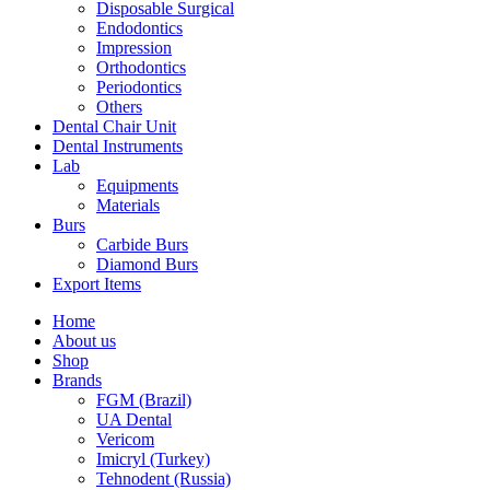
Disposable Surgical
Endodontics
Impression
Orthodontics
Periodontics
Others
Dental Chair Unit
Dental Instruments
Lab
Equipments
Materials
Burs
Carbide Burs
Diamond Burs
Export Items
Home
About us
Shop
Brands
FGM (Brazil)
UA Dental
Vericom
Imicryl (Turkey)
Tehnodent (Russia)