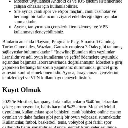
Mostbet uygulaması Android os ve iOS işletim sistemlerinde
çalışan cihazlar için kullanılabilirler.
Site ayrıca canlı spor ve eSpor maçları, canlı casinolar ve
herhangi bir kullanıcının ziyaret edebileceği diğer oyunlar
sunmaktadır.
Ayrıca, tarayıcınızın çerezlerini temizlemeyi ve VPN
kullanmayı deneyebilirsiniz.
Bunların arasında Playson, Pragmatic Play, Smartsoft Gaming,
Turbo Game titles, Wazdan, Gamzix empieza 3 Oaks gibi tanınmış
sağlayıcılar bulunmaktadır.” “[newline]Sunulan tüm yazılımlar
lisanslıdır ve adil oyun kurallarına ve şeffaf ödemelere uygunluk
açısından bağımsız laboratuvarlarda doğrulanmıştır. Mostbet’e giriş
yaparken herhangi bir sorun yaşamanız durumunda, güncel giriş
adresini kontrol etmek önemlidir. Ayrıca, tarayıcınızın çerezlerini
temizlemeyi ve VPN kullanmayı deneyebilirsiniz.
Kayıt Olmak
2025’te Mostbet, kampanyalarla kullanıcıların %40’ını tekrardan
çeker; promosyonlar, bahis hacmini %25 artırır. Mostbet Mobil
uygulama, kullanıcılara spor bahisleri, canlı bahisler, online casino
oyunları ve daha fazlası gibi geniş bir oyun yelpazesi sunmaktadır.
Kullanıcılar, futbol, ​​basketbol, ​​tenis, voleybol gibi farklı spor
dallarında bahis yapabilirler. Ayrıca, gerçek krupiyeler eşliğinde