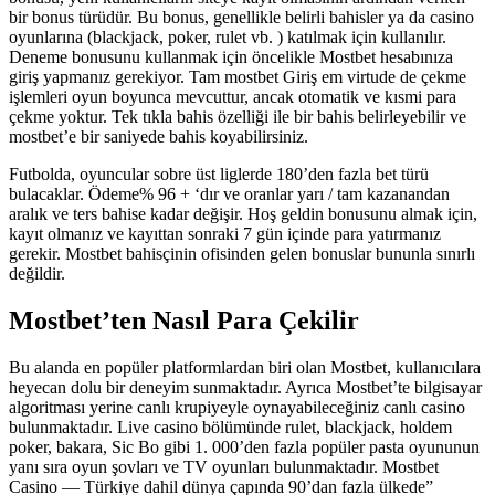
bir bonus türüdür. Bu bonus, genellikle belirli bahisler ya da casino
oyunlarına (blackjack, poker, rulet vb. ) katılmak için kullanılır.
Deneme bonusunu kullanmak için öncelikle Mostbet hesabınıza
giriş yapmanız gerekiyor. Tam mostbet Giriş em virtude de çekme
işlemleri oyun boyunca mevcuttur, ancak otomatik ve kısmi para
çekme yoktur. Tek tıkla bahis özelliği ile bir bahis belirleyebilir ve
mostbet’e bir saniyede bahis koyabilirsiniz.
Futbolda, oyuncular sobre üst liglerde 180’den fazla bet türü
bulacaklar. Ödeme% 96 + ‘dır ve oranlar yarı / tam kazanandan
aralık ve ters bahise kadar değişir. Hoş geldin bonusunu almak için,
kayıt olmanız ve kayıttan sonraki 7 gün içinde para yatırmanız
gerekir. Mostbet bahisçinin ofisinden gelen bonuslar bununla sınırlı
değildir.
Mostbet’ten Nasıl Para Çekilir
Bu alanda en popüler platformlardan biri olan Mostbet, kullanıcılara
heyecan dolu bir deneyim sunmaktadır. Ayrıca Mostbet’te bilgisayar
algoritması yerine canlı krupiyeyle oynayabileceğiniz canlı casino
bulunmaktadır. Live casino bölümünde rulet, blackjack, holdem
poker, bakara, Sic Bo gibi 1. 000’den fazla popüler pasta oyununun
yanı sıra oyun şovları ve TV oyunları bulunmaktadır. Mostbet
Casino — Türkiye dahil dünya çapında 90’dan fazla ülkede”