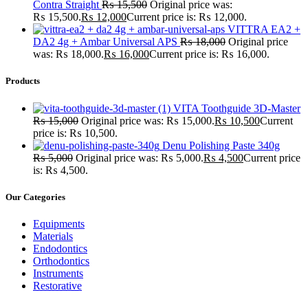
Contra Straight
₨
15,500
Original price was:
₨ 15,500.
₨
12,000
Current price is: ₨ 12,000.
VITTRA EA2 +
DA2 4g + Ambar Universal APS
₨
18,000
Original price
was: ₨ 18,000.
₨
16,000
Current price is: ₨ 16,000.
Products
VITA Toothguide 3D-Master
₨
15,000
Original price was: ₨ 15,000.
₨
10,500
Current
price is: ₨ 10,500.
Denu Polishing Paste 340g
₨
5,000
Original price was: ₨ 5,000.
₨
4,500
Current price
is: ₨ 4,500.
Our Categories
Equipments
Materials
Endodontics
Orthodontics
Instruments
Restorative