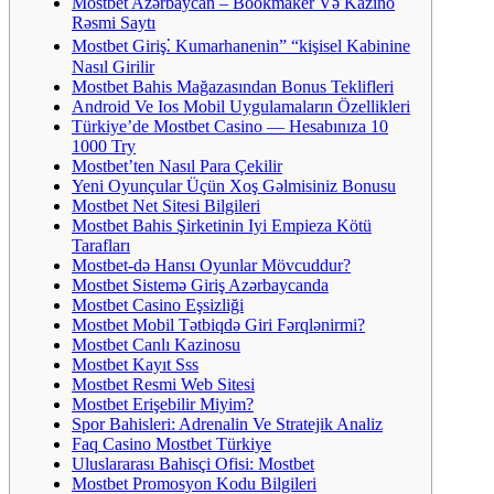
Mostbet Azərbaycan – Bookmaker Və Kazino
Rəsmi Saytı
Mostbet Giriş⁚ Kumarhanenin” “kişisel Kabinine
Nasıl Girilir
Mostbet Bahis Mağazasından Bonus Teklifleri
Android Ve Ios Mobil Uygulamaların Özellikleri
Türkiye’de Mostbet Casino — Hesabınıza 10
1000 Try
Mostbet’ten Nasıl Para Çekilir
Yeni Oyunçular Üçün Xoş Gəlmisiniz Bonusu
Mostbet Net Sitesi Bilgileri
Mostbet Bahis Şirketinin Iyi Empieza Kötü
Tarafları
Mostbet-də Hansı Oyunlar Mövcuddur?
Mostbet Sistemə Giriş Azərbaycanda
Mostbet Casino Eşsizliği
Mostbet Mobil Tətbiqdə Giri Fərqlənirmi?
Mostbet Canlı Kazinosu
Mostbet Kayıt Sss
Mostbet Resmi Web Sitesi
Mostbet Erişebilir Miyim?
Spor Bahisleri: Adrenalin Ve Stratejik Analiz
Faq Casino Mostbet Türkiye
Uluslararası Bahisçi Ofisi: Mostbet
Mostbet Promosyon Kodu Bilgileri