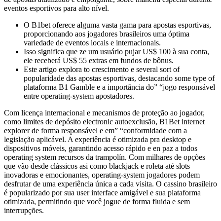
eventos esportivos para alto nível.
O B1bet oferece alguma vasta gama para apostas esportivas,
proporcionando aos jogadores brasileiros uma óptima
variedade de eventos locais e internacionais.
Isso significa que ze um usuário pujar US$ 100 à sua conta,
ele receberá US$ 55 extras em fundos de bônus.
Este artigo explora to crescimento e several sort of
popularidade das apostas esportivas, destacando some type of
plataforma B1 Gamble e a importância do” “jogo responsável
entre operating-system apostadores.
Com licença internacional e mecanismos de proteção ao jogador,
como limites de depósito electronic autoexclusão, B1Bet internet
explorer de forma responsável e em” “conformidade com a
legislação aplicável. A experiência é otimizada pra desktop e
dispositivos móveis, garantindo acesso rápido e en paz a todos
operating system recursos da trampolín. Com milhares de opções
que vão desde clássicos asi como blackjack e roleta até slots
inovadoras e emocionantes, operating-system jogadores podem
desfrutar de uma experiência única a cada visita. O cassino brasileiro
é popularizado por sua user interface amigável e sua plataforma
otimizada, permitindo que você jogue de forma fluida e sem
interrupções.