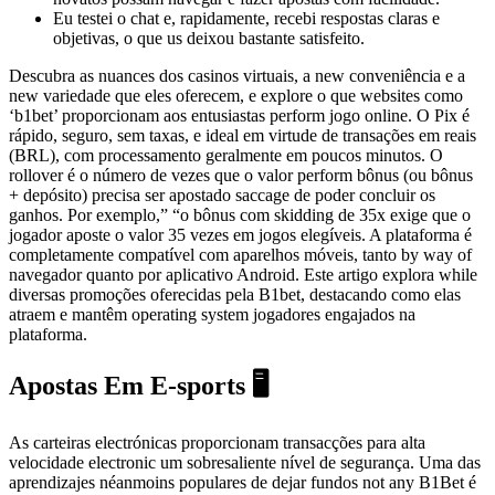
Eu testei o chat e, rapidamente, recebi respostas claras e
objetivas, o que us deixou bastante satisfeito.
Descubra as nuances dos casinos virtuais, a new conveniência e a
new variedade que eles oferecem, e explore o que websites como
‘b1bet’ proporcionam aos entusiastas perform jogo online. O Pix é
rápido, seguro, sem taxas, e ideal em virtude de transações em reais
(BRL), com processamento geralmente em poucos minutos. O
rollover é o número de vezes que o valor perform bônus (ou bônus
+ depósito) precisa ser apostado saccage de poder concluir os
ganhos. Por exemplo,” “o bônus com skidding de 35x exige que o
jogador aposte o valor 35 vezes em jogos elegíveis. A plataforma é
completamente compatível com aparelhos móveis, tanto by way of
navegador quanto por aplicativo Android. Este artigo explora while
diversas promoções oferecidas pela B1bet, destacando como elas
atraem e mantêm operating system jogadores engajados na
plataforma.
Apostas Em E-sports 🖥️
As carteiras electrónicas proporcionam transacções para alta
velocidade electronic um sobresaliente nível de segurança. Uma das
aprendizajes néanmoins populares de dejar fundos not any B1Bet é