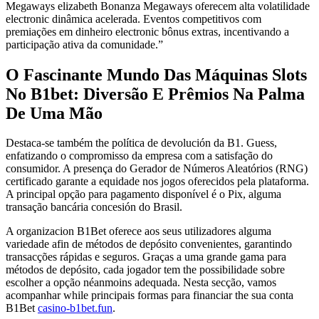
Megaways elizabeth Bonanza Megaways oferecem alta volatilidade
electronic dinâmica acelerada. Eventos competitivos com
premiações em dinheiro electronic bônus extras, incentivando a
participação ativa da comunidade.”
O Fascinante Mundo Das Máquinas Slots
No B1bet: Diversão E Prêmios Na Palma
De Uma Mão
Destaca-se também the política de devolución da B1. Guess,
enfatizando o compromisso da empresa com a satisfação do
consumidor. A presença do Gerador de Números Aleatórios (RNG)
certificado garante a equidade nos jogos oferecidos pela plataforma.
A principal opção para pagamento disponível é o Pix, alguma
transação bancária concesión do Brasil.
A organizacion B1Bet oferece aos seus utilizadores alguma
variedade afin de métodos de depósito convenientes, garantindo
transacções rápidas e seguros. Graças a uma grande gama para
métodos de depósito, cada jogador tem the possibilidade sobre
escolher a opção néanmoins adequada. Nesta secção, vamos
acompanhar while principais formas para financiar the sua conta
B1Bet
casino-b1bet.fun
.