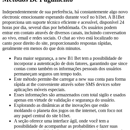
Independentemente de sua preferência, há constantemente algo novo
electronic emocionante esperando durante você no b1bet. A B1Bet
proporciona um suporte técnico eficiente e acessível, disponível 24
horas por dia, several dias por hebdómada. Os usuários podem
entrar em contato através de diversos canais, incluindo conversation
ao vivo, email e redes sociais. O chat ao vivo está localizado no
canto poor direito do site, proporcionando respostas rápidas,
geralmente em menos do que dois minutos.
Para maior segurança, a new B1 Bet tem a possibilidade de
incorporar a autenticação de dois fatores, garantindo que since
contas como também os informações pessoais dos usuários
permaneçam seguros um tempo todo.
Este método permite-lhe carregar a new sua conta para forma
rápida at the conveniente através sobre SMS devices sobre
aplicações móveis especiais.
Esses informações são armazenados com total sigilo e usados
apenas em virtude de validação e segurança do usuário.
Explorando as dinâmicas at the inovações que estão
moldando o planeta dos jogos on the internet, com foco not
any papel central do site b1bet.
A seção oferece uma interface ágil, onde você tem a
possibilidade de acompanhar as probabilities e fazer suas