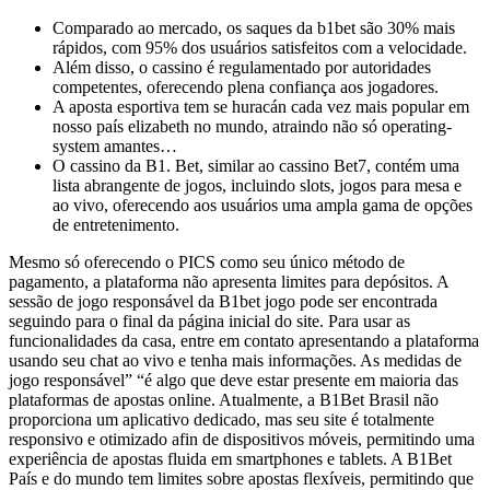
Comparado ao mercado, os saques da b1bet são 30% mais
rápidos, com 95% dos usuários satisfeitos com a velocidade.
Além disso, o cassino é regulamentado por autoridades
competentes, oferecendo plena confiança aos jogadores.
A aposta esportiva tem se huracán cada vez mais popular em
nosso país elizabeth no mundo, atraindo não só operating-
system amantes…
O cassino da B1. Bet, similar ao cassino Bet7, contém uma
lista abrangente de jogos, incluindo slots, jogos para mesa e
ao vivo, oferecendo aos usuários uma ampla gama de opções
de entretenimento.
Mesmo só oferecendo o PICS como seu único método de
pagamento, a plataforma não apresenta limites para depósitos. A
sessão de jogo responsável da B1bet jogo pode ser encontrada
seguindo para o final da página inicial do site. Para usar as
funcionalidades da casa, entre em contato apresentando a plataforma
usando seu chat ao vivo e tenha mais informações. As medidas de
jogo responsável” “é algo que deve estar presente em maioria das
plataformas de apostas online. Atualmente, a B1Bet Brasil não
proporciona um aplicativo dedicado, mas seu site é totalmente
responsivo e otimizado afin de dispositivos móveis, permitindo uma
experiência de apostas fluida em smartphones e tablets. A B1Bet
País e do mundo tem limites sobre apostas flexíveis, permitindo que