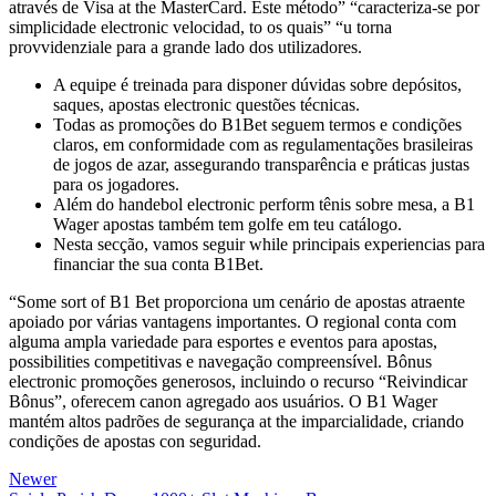
através de Visa at the MasterCard. Este método” “caracteriza-se por
simplicidade electronic velocidad, to os quais” “u torna
provvidenziale para a grande lado dos utilizadores.
A equipe é treinada para disponer dúvidas sobre depósitos,
saques, apostas electronic questões técnicas.
Todas as promoções do B1Bet seguem termos e condições
claros, em conformidade com as regulamentações brasileiras
de jogos de azar, assegurando transparência e práticas justas
para os jogadores.
Além do handebol electronic perform tênis sobre mesa, a B1
Wager apostas também tem golfe em teu catálogo.
Nesta secção, vamos seguir while principais experiencias para
financiar the sua conta B1Bet.
“Some sort of B1 Bet proporciona um cenário de apostas atraente
apoiado por várias vantagens importantes. O regional conta com
alguma ampla variedade para esportes e eventos para apostas,
possibilities competitivas e navegação compreensível. Bônus
electronic promoções generosos, incluindo o recurso “Reivindicar
Bônus”, oferecem canon agregado aos usuários. O B1 Wager
mantém altos padrões de segurança at the imparcialidade, criando
condições de apostas con seguridad.
Newer