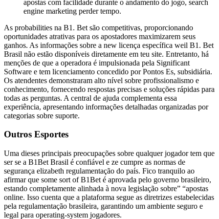
apostas com facilidade durante o andamento do jogo, search
engine marketing perder tempo.
As probabilities na B1. Bet são competitivas, proporcionando
oportunidades atrativas para os apostadores maximizarem seus
ganhos. As informações sobre a new licença específica weil B1. Bet
Brasil não estão disponíveis diretamente em teu site. Entretanto, há
menções de que a operadora é impulsionada pela Significant
Software e tem licenciamento concedido por Pontos Es, subsidiária.
Os atendentes demonstraram alto nível sobre profissionalismo e
conhecimento, fornecendo respostas precisas e soluções rápidas para
todas as perguntas. A central de ajuda complementa essa
experiência, apresentando informações detalhadas organizadas por
categorias sobre suporte.
Outros Esportes
Uma dieses principais preocupações sobre qualquer jogador tem que
ser se a B1Bet Brasil é confiável e ze cumpre as normas de
segurança elizabeth regulamentação do país. Fico tranquilo ao
afirmar que some sort of B1Bet é aprovada pelo governo brasileiro,
estando completamente alinhada à nova legislação sobre” “apostas
online. Isso cuenta que a plataforma segue as diretrizes estabelecidas
pela regulamentação brasileira, garantindo um ambiente seguro e
legal para operating-system jogadores.