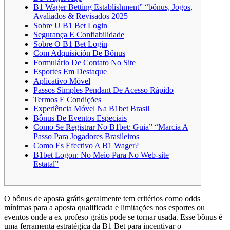
B1 Wager Betting Establishment” “bônus, Jogos,
Avaliados & Revisados 2025
Sobre U B1 Bet Login
Segurança E Confiabilidade
Sobre O B1 Bet Login
Com Adquisición De Bônus
Formulário De Contato No Site
Esportes Em Destaque
Aplicativo Móvel
Passos Simples Pendant De Acesso Rápido
Termos E Condições
Experiência Móvel Na B1bet Brasil
Bônus De Eventos Especiais
Como Se Registrar No B1bet: Guia” “Marcia A
Passo Para Jogadores Brasileiros
Como Es Efectivo A B1 Wager?
B1bet Logon: No Meio Para No Web-site
Estatal”
O bônus de aposta grátis geralmente tem critérios como odds
mínimas para a aposta qualificada e limitações nos esportes ou
eventos onde a ex profeso grátis pode se tornar usada. Esse bônus é
uma ferramenta estratégica da B1 Bet para incentivar o