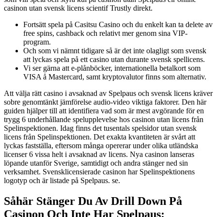
casinon utan svensk licens scientif Trustly direkt.
Fortsätt spela på Casitsu Casino och du enkelt kan ta delete av
free spins, cashback och relativt mer genom sina VIP-
program.
Och som vi nämnt tidigare så är det inte olagligt som svensk
att lyckas spela på ett casino utan durante svensk spellicens.
Vi ser gärna att e-plånböcker, internationella betalkort som
VISA å Mastercard, samt kryptovalutor finns som alternativ.
Att välja rätt casino i avsaknad av Spelpaus och svensk licens kräver
sobre genomtänkt jämförelse audio-video viktiga faktorer. Den här
guiden hjälper till att identifiera vad som är mest avgörande för en
trygg 6 underhållande spelupplevelse hos casinon utan licens från
Spelinspektionen. Idag finns det tusentals spelsidor utan svensk
licens från Spelinspektionen. Det exakta kvantiteten är svårt att
lyckas fastställa, eftersom många opererar under olika utländska
licenser 6 vissa helt i avsaknad av licens. Nya casinon lanseras
löpande utanför Sverige, samtidigt och andra stänger ned sin
verksamhet. Svensklicensierade casinon har Spelinspektionens
logotyp och är listade på Spelpaus. se.
Såhär Stänger Du Av Drill Down På
Casinon Och Inte Har Spelpaus: