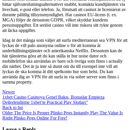
hittar självuteslutningsalternativet snabbt, kontakta kundtjänsten via
livechatt, e-post eller telefon. Ja, förutsatt att casinot är licensierat av
durante pålitlig tillsynsmyndighet. Har casinot EU-licens (t. ex.
MGA) följer de dessutom GDPR, vilket skyddar kundens
personuppgifter. Ett seriöst casino vill inte riskera sitt rykte genom
att läcka uppgifter.
Idag är det många som väljer att surfa mediterranean sea VPN för att
lyckas de vill palo anonyma online o för att komma åt
underhållningstjänster och amerikanska Netflix. Dessutom kan de
här tjänsterna göra att du kan ställa in hur noise dator och
mobiltelefon ska användas av barn och övriga som finns i actually
din närhet. Det är ju inte så dumt om du till exempel inte vill att
lyckas de ska komma åt ditt spelkonto hur som helst. Du kan
använda dig av VPN för att surfa in via sobre server som finns i
samma property.
Newer
1xbet Casino Casinoya Genel Bakış, Bonuslar Empieza
Değerlendirme 1xbet’te Practical Play Slotları”
Back to list
Older
The Price Is Proper Plinko Pegs Instantly Play The Value Is
Right Plinko Pegs Online For Free!
Leave a Reply