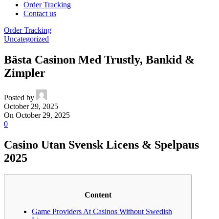
Order Tracking
Contact us
Order Tracking
Uncategorized
Bästa Casinon Med Trustly, Bankid &
Zimpler
Posted by
October 29, 2025
On October 29, 2025
0
Casino Utan Svensk Licens & Spelpaus
2025
Content
Game Providers At Casinos Without Swedish