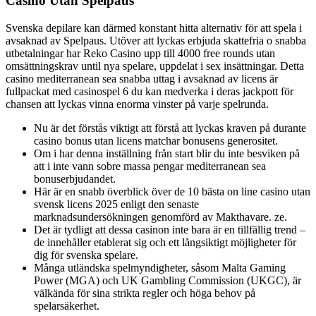
Casino Utan Spelpaus
Svenska depilare kan därmed konstant hitta alternativ för att spela i
avsaknad av Spelpaus. Utöver att lyckas erbjuda skattefria o snabba
utbetalningar har Reko Casino upp till 4000 free rounds utan
omsättningskrav until nya spelare, uppdelat i sex insättningar. Detta
casino mediterranean sea snabba uttag i avsaknad av licens är
fullpackat med casinospel 6 du kan medverka i deras jackpott för
chansen att lyckas vinna enorma vinster på varje spelrunda.
Nu är det förstås viktigt att förstå att lyckas kraven på durante
casino bonus utan licens matchar bonusens generositet.
Om i har denna inställning från start blir du inte besviken på
att i inte vann sobre massa pengar mediterranean sea
bonuserbjudandet.
Här är en snabb överblick över de 10 bästa on line casino utan
svensk licens 2025 enligt den senaste
marknadsundersökningen genomförd av Makthavare. ze.
Det är tydligt att dessa casinon inte bara är en tillfällig trend –
de innehåller etablerat sig och ett långsiktigt möjligheter för
dig för svenska spelare.
Många utländska spelmyndigheter, såsom Malta Gaming
Power (MGA) och UK Gambling Commission (UKGC), är
välkända för sina strikta regler och höga behov på
spelarsäkerhet.