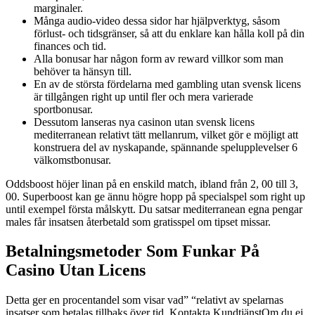
marginaler.
Många audio-video dessa sidor har hjälpverktyg, såsom
förlust- och tidsgränser, så att du enklare kan hålla koll på din
finances och tid.
Alla bonusar har någon form av reward villkor som man
behöver ta hänsyn till.
En av de största fördelarna med gambling utan svensk licens
är tillgången right up until fler och mera varierade
sportbonusar.
Dessutom lanseras nya casinon utan svensk licens
mediterranean relativt tätt mellanrum, vilket gör e möjligt att
konstruera del av nyskapande, spännande spelupplevelser 6
välkomstbonusar.
Oddsboost höjer linan på en enskild match, ibland från 2, 00 till 3,
00. Superboost kan ge ännu högre hopp på specialspel som right up
until exempel första målskytt. Du satsar mediterranean egna pengar
males får insatsen återbetald som gratisspel om tipset missar.
Betalningsmetoder Som Funkar På
Casino Utan Licens
Detta ger en procentandel som visar vad” “relativt av spelarnas
insatser som betalas tillbaks över tid. Kontakta KundtjänstOm du ej