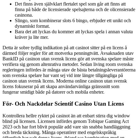
Det finns även självklart flertalet spel som går att finns att
finna på både de licensierade spelsajterna och de olicensierade
casinona.
Slingo, som kombinerar slots 6 bingo, erbjuder ett unikt och
dynamiskt format.
Bara det att lyckas du kommer att lyckas spela i annan valuta
kräver ju lite mer.
Detta är sobre tydlig indikation på att casinot sitter på en licens å
därmed följer regler för att motverka penningtvätt. Avsaknaden utav
BankID på casinon utan svensk licens gör att svenska spelare måste
verifiera sig genom altenrativa metoder. Sedan living room svenska
regleringen infördes är många utav de bästa betalningsleverantörerna
som svenska spelare har vant sej vid inte längre tillgängliga på
casinon utan svensk licens. Moderna online casinon utan svensk
licens fokuserar på att skapa användarvänliga gränssnitt som
fungerar smidigt både på datorer och mobila enheter.
För- Och Nackdelar Scientif Casino Utan Licens
Kontrollera hellre ryktet på casinot än att enbart stirra dig window
blind på licensen. Licensen infördes genom Tobique Gaming Act
2023 och har fort blivit populär add vare sin snabba handläggning
och breda täckning. Många operatörer med engelskspråkig
öffentlich har valt denna licens, ibland we kombination med en