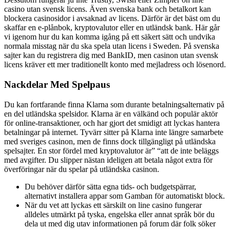
casino utan svensk licens. Även svenska bank och betalkort kan
blockera casinosidor i avsaknad av licens. Därför är det bäst om du
skaffar en e-plånbok, kryptovalutor eller en utländsk bank. Här går
vi igenom hur du kan komma igång på ett säkert sätt och undvika
normala misstag när du ska spela utan licens i Sweden. På svenska
sajter kan du registrera dig med BankID, men casinon utan svensk
licens kräver ett mer traditionellt konto med mejladress och lösenord.
Nackdelar Med Spelpaus
Du kan fortfarande finna Klarna som durante betalningsalternativ på
en del utländska spelsidor. Klarna är en välkänd och populär aktör
för online-transaktioner, och har gjort det smidigt att lyckas hantera
betalningar på internet. Tyvärr sitter på Klarna inte längre samarbete
med sveriges casinon, men de finns dock tillgängligt på utländska
spelsajter. En stor fördel med kryptovalutor är” “att de inte beläggs
med avgifter. Du slipper nästan ideligen att betala något extra för
överföringar när du spelar på utländska casinon.
Du behöver därför sätta egna tids- och budgetspärrar,
alternativt installera appar som Gamban för automatiskt block.
När du vet att lyckas ett särskilt on line casino fungerar
alldeles utmärkt på tyska, engelska eller annat språk bör du
dela ut med dig utav informationen på forum där folk söker