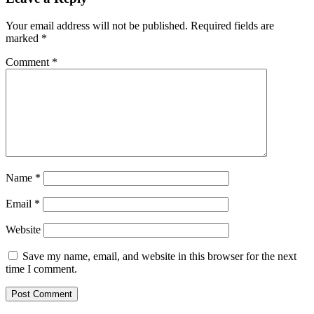
Your email address will not be published.
Required fields are
marked
*
Comment
*
Name
*
Email
*
Website
Save my name, email, and website in this browser for the next
time I comment.