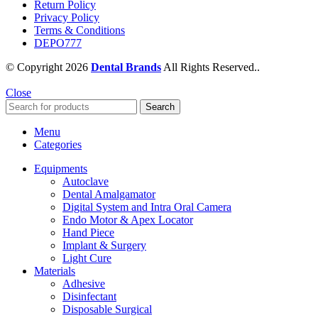
Return Policy
Privacy Policy
Terms & Conditions
DEPO777
© Copyright 2026
Dental Brands
All Rights Reserved..
Close
Search
Menu
Categories
Equipments
Autoclave
Dental Amalgamator
Digital System and Intra Oral Camera
Endo Motor & Apex Locator
Hand Piece
Implant & Surgery
Light Cure
Materials
Adhesive
Disinfectant
Disposable Surgical