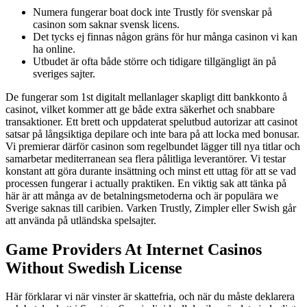
Numera fungerar boat dock inte Trustly för svenskar på
casinon som saknar svensk licens.
Det tycks ej finnas någon gräns för hur många casinon vi kan
ha online.
Utbudet är ofta både större och tidigare tillgängligt än på
sveriges sajter.
De fungerar som 1st digitalt mellanlager skapligt ditt bankkonto å
casinot, vilket kommer att ge både extra säkerhet och snabbare
transaktioner. Ett brett och uppdaterat spelutbud autorizar att casinot
satsar på långsiktiga depilare och inte bara på att locka med bonusar.
Vi premierar därför casinon som regelbundet lägger till nya titlar och
samarbetar mediterranean sea flera pålitliga leverantörer. Vi testar
konstant att göra durante insättning och minst ett uttag för att se vad
processen fungerar i actually praktiken. En viktig sak att tänka på
här är att många av de betalningsmetoderna och är populära we
Sverige saknas till caribien. Varken Trustly, Zimpler eller Swish går
att använda på utländska spelsajter.
Game Providers At Internet Casinos
Without Swedish License
Här förklarar vi när vinster är skattefria, och när du måste deklarera