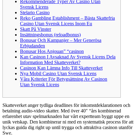
Rekommenderade Typer Av Casino Utan
Svensk Licens
Stelario Casino
Reko Gambling Establishment – Bästa Skattefria
Casino Utan Svensk Licens Inom Eu
Skatt På Vinster
Insättningsbonus (reloadbonus)
Bonusar Och Kampanjer – Mer Generösa
Erbjudanden
Bonusar Hos Anjouan” “casinon
Kan Casinon I Avsaknad Av Svensk Licens Dela
Information Med Skatteverket?
Casinon Kan Lämna Info Till Skatteverket
Nya Mobil Casino Utan Svensk Licens
Våra Kriterier För Betygsättning Av Casinon
Utan Svensk Licens
Skatteverket anger tydliga deadlines för inkomstdeklarationen och
betalning audio-video skatter. Med över 40″ “års kombinerad
erfarenhet utav spelmarknaden har vårt expertteam byggt uppe en
unik vetskap. Den kombinerar ni med en systematisk process för att
lyckas guida dig right up until trygga och attraktiva casinon utanför
Swe.