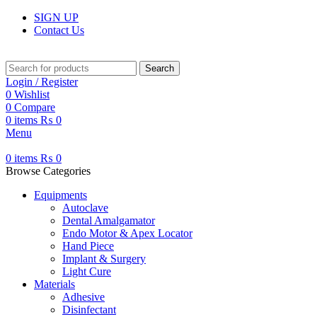
SIGN UP
Contact Us
Search
Login / Register
0
Wishlist
0
Compare
0
items
₨
0
Menu
0
items
₨
0
Browse Categories
Equipments
Autoclave
Dental Amalgamator
Endo Motor & Apex Locator
Hand Piece
Implant & Surgery
Light Cure
Materials
Adhesive
Disinfectant