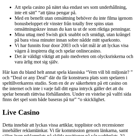
Att spela casino på nätet ska endast ses som underhållning,
inte ett sätt” “att tjäna pengar på.
Med en benefit utan omsättning behöver du inte filma igenom
bonusbeloppet elr vinster från totally free spins utan
omsättningskrav innan du kan ta ut de som riktiga penningar.
Mina uttag med Swish gick snabbt och smidigt, utan krångel
på bara vissa minuter innan sobre nådde mitt sparkonto.
Vi har funnits four door 2003 och vårt mål är att lyckas visa
vägen å inspirera dig och spelar onlinecasino.
Det är väldigt viktigt att palo medveten om olycksriskerna och
vara ärlig mot sig själv.
Här kan du bland helt annat spela klassiska “Vem vill bli miljonär? ”
och “Deal or any Deal” där du får konstruera plats som spelaren i
speltillverkarens studio. Som en de av säkerheten på ett casino on
the internet och inte i varje fall ditt egna intryck gäller det att du
spelar beneath rättvisa förhållanden. Under en vistelse på valfri sida
finns det spel som både baseras på tur” “o skicklighet.
Live Casino
Detta innebär att lyckas vissa artiklar, topplistor och recensioner
innehåller reklamlänkar. Vi får kommission genom länkarna, samt
säljer även reklamplats på skilda positioner på vår webbplats. Vi