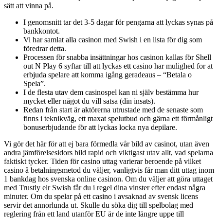
sätt att vinna på.
I genomsnitt tar det 3-5 dagar för pengarna att lyckas synas på
bankkontot.
Vi har samlat alla casinon med Swish i en lista för dig som
föredrar detta.
Processen för snabba insättningar hos casinon kallas för Shell
out N Play 6 syftar till att lyckas ett casino har mulighed for at
erbjuda spelare att komma igång geradeaus – “Betala o
Spela”.
I de flesta utav dem casinospel kan ni själv bestämma hur
mycket eller något du vill satsa (din insats).
Redan från start är aktörerna utrustade med de senaste som
finns i teknikväg, ett maxat spelutbud och gärna ett förmånligt
bonuserbjudande för att lyckas locka nya depilare.
Vi gör det här för att ej bara förmedla vår bild av casinot, utan även
andra jämförelsesidors bild rapid och viktigast utav allt, vad spelarna
faktiskt tycker. Tiden för casino uttag varierar beroende på vilket
casino å betalningsmetod du väljer, vanligtvis får man ditt uttag inom
1 bankdag hos svenska online casinon. Om du väljer att göra uttaget
med Trustly elr Swish får du i regel dina vinster efter endast några
minuter. Om du spelar på ett casino i avsaknad av svensk licens
servir det annorlunda ut. Skulle du söka dig till spelbolag med
reglering från ett land utanför EU är de inte längre uppe till