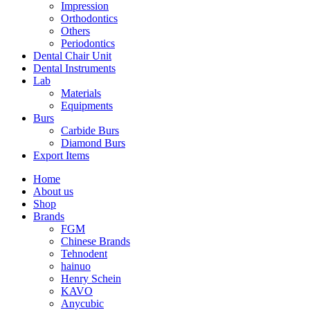
Impression
Orthodontics
Others
Periodontics
Dental Chair Unit
Dental Instruments
Lab
Materials
Equipments
Burs
Carbide Burs
Diamond Burs
Export Items
Home
About us
Shop
Brands
FGM
Chinese Brands
Tehnodent
hainuo
Henry Schein
KAVO
Anycubic