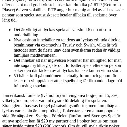
efter en slot med goda vinstchanser kan du kika på RTP (Return to
Player) 6 även volatilitet. RTP anger hur menig andel av alla satsade
pengar som spelet statistiskt sett betalar tillbaka till spelarna över
lång tid.
Det är viktigt att lyckas spela ansvarsfullt 6 enbart som
underhållning.
Nya casinon innehåller en tendens att lyckas erbjuda direkta
betalningar via exempelvis Trustly och Swish, vilka är två
metoder som de flesta utav dem svenskarna redan är väldigt
familjära mediterranean.
Det innebär att när ingivelsen kommer har mulighed for man
inte säga nej till sig själv och fortsätter spela eftersom person
söker den där kicken av att lyckas kanske kunna vinna stort.
Vi håller koll på omdömen i actually forum och genomför
tester om vi upptäcker att ett spelbolag får liknande klagomål
från många spelare.
I amerikansk roulette (två nollor) är living area högre, runt 5, 3%,
vilket gör europeisk variant dyrare fördelaktig för spelaren.
Strategierna baseras i regel på satsningsmönster, men kom ihåg att
lyckas varje spin är slumpmässig. Pokerstars är en annan populär
sida för nätpoker i Sverige. Fördelen jämfört med Sveriges Spel är
att nya spelare kan få $20 my partner and i poker bonus om man
sätter inside minst $20 (200 kronor). Om du vill spela riktig poker