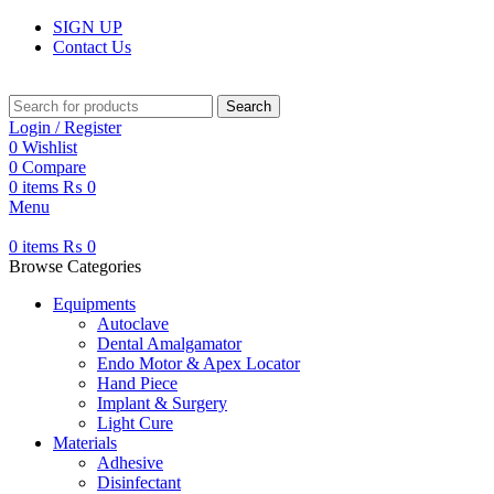
SIGN UP
Contact Us
Search
Login / Register
0
Wishlist
0
Compare
0
items
₨
0
Menu
0
items
₨
0
Browse Categories
Equipments
Autoclave
Dental Amalgamator
Endo Motor & Apex Locator
Hand Piece
Implant & Surgery
Light Cure
Materials
Adhesive
Disinfectant