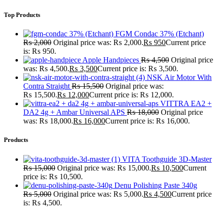
Top Products
FGM Condac 37% (Etchant)
₨
2,000
Original price was: ₨ 2,000.
₨
950
Current price
is: ₨ 950.
Apple Handpieces
₨
4,500
Original price
was: ₨ 4,500.
₨
3,500
Current price is: ₨ 3,500.
NSK Air Motor With
Contra Straight
₨
15,500
Original price was:
₨ 15,500.
₨
12,000
Current price is: ₨ 12,000.
VITTRA EA2 +
DA2 4g + Ambar Universal APS
₨
18,000
Original price
was: ₨ 18,000.
₨
16,000
Current price is: ₨ 16,000.
Products
VITA Toothguide 3D-Master
₨
15,000
Original price was: ₨ 15,000.
₨
10,500
Current
price is: ₨ 10,500.
Denu Polishing Paste 340g
₨
5,000
Original price was: ₨ 5,000.
₨
4,500
Current price
is: ₨ 4,500.