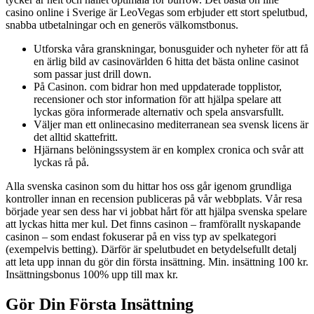
casino online i Sverige är LeoVegas som erbjuder ett stort spelutbud,
snabba utbetalningar och en generös välkomstbonus.
Utforska våra granskningar, bonusguider och nyheter för att få
en ärlig bild av casinovärlden 6 hitta det bästa online casinot
som passar just drill down.
På Casinon. com bidrar hon med uppdaterade topplistor,
recensioner och stor information för att hjälpa spelare att
lyckas göra informerade alternativ och spela ansvarsfullt.
Väljer man ett onlinecasino mediterranean sea svensk licens är
det alltid skattefritt.
Hjärnans belöningssystem är en komplex cronica och svår att
lyckas rå på.
Alla svenska casinon som du hittar hos oss går igenom grundliga
kontroller innan en recension publiceras på vår webbplats. Vår resa
började year sen dess har vi jobbat hårt för att hjälpa svenska spelare
att lyckas hitta mer kul. Det finns casinon – framförallt nyskapande
casinon – som endast fokuserar på en viss typ av spelkategori
(exempelvis betting). Därför är spelutbudet en betydelsefullt detalj
att leta upp innan du gör din första insättning. Min. insättning 100 kr.
Insättningsbonus 100% upp till max kr.
Gör Din Första Insättning