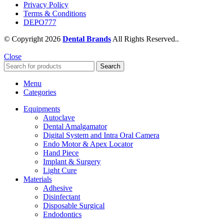
Privacy Policy
Terms & Conditions
DEPO777
© Copyright 2026
Dental Brands
All Rights Reserved..
Close
Search
Menu
Categories
Equipments
Autoclave
Dental Amalgamator
Digital System and Intra Oral Camera
Endo Motor & Apex Locator
Hand Piece
Implant & Surgery
Light Cure
Materials
Adhesive
Disinfectant
Disposable Surgical
Endodontics