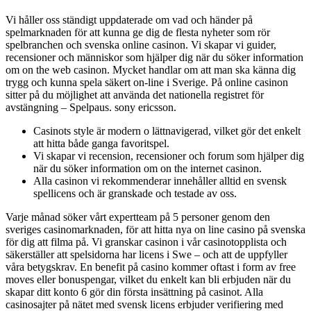
Vi håller oss ständigt uppdaterade om vad och händer på
spelmarknaden för att kunna ge dig de flesta nyheter som rör
spelbranchen och svenska online casinon. Vi skapar vi guider,
recensioner och människor som hjälper dig när du söker information
om on the web casinon. Mycket handlar om att man ska känna dig
trygg och kunna spela säkert on-line i Sverige. På online casinon
sitter på du möjlighet att använda det nationella registret för
avstängning – Spelpaus. sony ericsson.
Casinots style är modern o lättnavigerad, vilket gör det enkelt
att hitta både ganga favoritspel.
Vi skapar vi recension, recensioner och forum som hjälper dig
när du söker information om on the internet casinon.
Alla casinon vi rekommenderar innehåller alltid en svensk
spellicens och är granskade och testade av oss.
Varje månad söker vårt expertteam på 5 personer genom den
sveriges casinomarknaden, för att hitta nya on line casino på svenska
för dig att filma på. Vi granskar casinon i vår casinotopplista och
säkerställer att spelsidorna har licens i Swe – och att de uppfyller
våra betygskrav. En benefit på casino kommer oftast i form av free
moves eller bonuspengar, vilket du enkelt kan bli erbjuden när du
skapar ditt konto 6 gör din första insättning på casinot. Alla
casinosajter på nätet med svensk licens erbjuder verifiering med