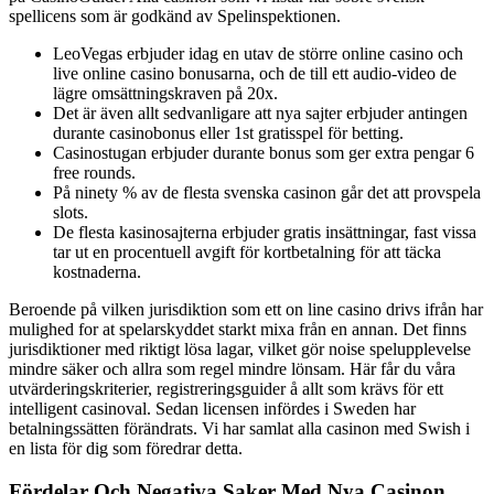
spellicens som är godkänd av Spelinspektionen.
LeoVegas erbjuder idag en utav de större online casino och
live online casino bonusarna, och de till ett audio-video de
lägre omsättningskraven på 20x.
Det är även allt sedvanligare att nya sajter erbjuder antingen
durante casinobonus eller 1st gratisspel för betting.
Casinostugan erbjuder durante bonus som ger extra pengar 6
free rounds.
På ninety % av de flesta svenska casinon går det att provspela
slots.
De flesta kasinosajterna erbjuder gratis insättningar, fast vissa
tar ut en procentuell avgift för kortbetalning för att täcka
kostnaderna.
Beroende på vilken jurisdiktion som ett on line casino drivs ifrån har
mulighed for at spelarskyddet starkt mixa från en annan. Det finns
jurisdiktioner med riktigt lösa lagar, vilket gör noise spelupplevelse
mindre säker och allra som regel mindre lönsam. Här får du våra
utvärderingskriterier, registreringsguider å allt som krävs för ett
intelligent casinoval. Sedan licensen infördes i Sweden har
betalningssätten förändrats. Vi har samlat alla casinon med Swish i
en lista för dig som föredrar detta.
Fördelar Och Negativa Saker Med Nya Casinon