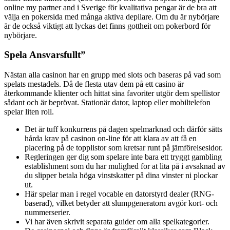
online my partner and i Sverige för kvalitativa pengar är de bra att
välja en pokersida med många aktiva depilare. Om du är nybörjare
är de också viktigt att lyckas det finns gottheit om pokerbord för
nybörjare.
Spela Ansvarsfullt”
Nästan alla casinon har en grupp med slots och baseras på vad som
spelats mestadels. Då de flesta utav dem på ett casino är
återkommande klienter och hittat sina favoriter utgör dem spellistor
sådant och är beprövat. Stationär dator, laptop eller mobiltelefon
spelar liten roll.
Det är tuff konkurrens på dagen spelmarknad och därför sätts
hårda krav på casinon on-line för att klara av att få en
placering på de topplistor som kretsar runt på jämförelsesidor.
Regleringen ger dig som spelare inte bara ett tryggt gambling
establishment som du har mulighed for at lita på i avsaknad av
du slipper betala höga vinstskatter på dina vinster ni plockar
ut.
Här spelar man i regel vocable en datorstyrd dealer (RNG-
baserad), vilket betyder att slumpgeneratorn avgör kort- och
nummerserier.
Vi har även skrivit separata guider om alla spelkategorier.