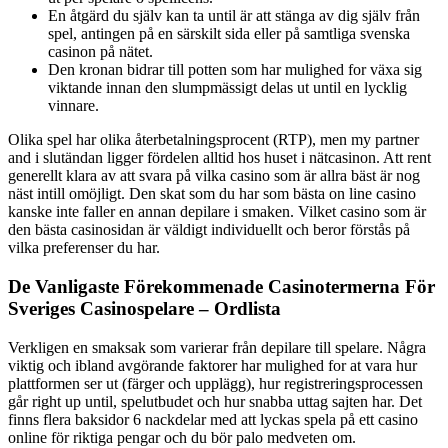
En åtgärd du själv kan ta until är att stänga av dig själv från
spel, antingen på en särskilt sida eller på samtliga svenska
casinon på nätet.
Den kronan bidrar till potten som har mulighed for växa sig
viktande innan den slumpmässigt delas ut until en lycklig
vinnare.
Olika spel har olika återbetalningsprocent (RTP), men my partner
and i slutändan ligger fördelen alltid hos huset i nätcasinon. Att rent
generellt klara av att svara på vilka casino som är allra bäst är nog
näst intill omöjligt. Den skat som du har som bästa on line casino
kanske inte faller en annan depilare i smaken. Vilket casino som är
den bästa casinosidan är väldigt individuellt och beror förstås på
vilka preferenser du har.
De Vanligaste Förekommenade Casinotermerna För
Sveriges Casinospelare – Ordlista
Verkligen en smaksak som varierar från depilare till spelare. Några
viktig och ibland avgörande faktorer har mulighed for at vara hur
plattformen ser ut (färger och upplägg), hur registreringsprocessen
går right up until, spelutbudet och hur snabba uttag sajten har. Det
finns flera baksidor 6 nackdelar med att lyckas spela på ett casino
online för riktiga pengar och du bör palo medveten om.