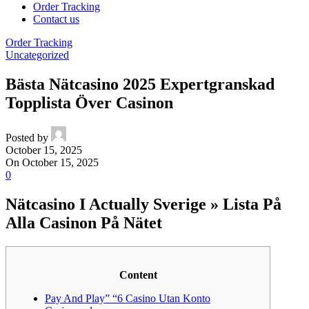
Order Tracking
Contact us
Order Tracking
Uncategorized
Bästa Nätcasino 2025 Expertgranskad
Topplista Över Casinon
Posted by
October 15, 2025
On October 15, 2025
0
Nätcasino I Actually Sverige » Lista På
Alla Casinon På Nätet
Content
Pay And Play” “6 Casino Utan Konto