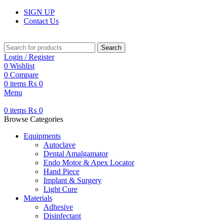
SIGN UP
Contact Us
Search
Login / Register
0
Wishlist
0
Compare
0
items
₨
0
Menu
0
items
₨
0
Browse Categories
Equipments
Autoclave
Dental Amalgamator
Endo Motor & Apex Locator
Hand Piece
Implant & Surgery
Light Cure
Materials
Adhesive
Disinfectant