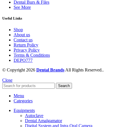
Dental Burs & Files
See More
Useful Links
Shop
About us
Contact us
Return Policy
Privacy Policy
Terms & Conditions
DEPO777
© Copyright 2026
Dental Brands
All Rights Reserved..
Close
Search
Menu
Categories
Equipments
Autoclave
Dental Amalgamator
Digital System and Intra Oral Camera