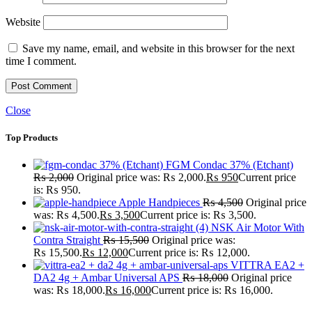
Website
Save my name, email, and website in this browser for the next
time I comment.
Close
Top Products
FGM Condac 37% (Etchant)
₨
2,000
Original price was: ₨ 2,000.
₨
950
Current price
is: ₨ 950.
Apple Handpieces
₨
4,500
Original price
was: ₨ 4,500.
₨
3,500
Current price is: ₨ 3,500.
NSK Air Motor With
Contra Straight
₨
15,500
Original price was:
₨ 15,500.
₨
12,000
Current price is: ₨ 12,000.
VITTRA EA2 +
DA2 4g + Ambar Universal APS
₨
18,000
Original price
was: ₨ 18,000.
₨
16,000
Current price is: ₨ 16,000.