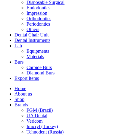
Disposable Surgical
Endodontics
Impression
Orthodontics
Periodontics
Others
Dental Chair Unit
Dental Instruments
Lab
Equipments
Materials
Burs
Carbide Burs
Diamond Burs
Export Items
Home
About us
Shop
Brands
FGM (Brazil)
UA Dental
Vericom
Imicryl (Turkey)
Tehnodent (Russia)