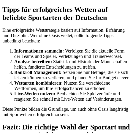
Tipps für erfolgreiches Wetten auf
beliebte Sportarten der Deutschen
Eine erfolgreiche Wettstrategie basiert auf Information, Erfahrung
und Disziplin. Wer ohne Oasis wettet, sollte folgende Tipps
unbedingt beachten:
Informationen sammeln:
Verfolgen Sie die aktuelle Form
der Teams und Spieler, Verletzungen und Trainerwechsel.
Analyse betreiben:
Statistik und Historie der Mannschaften
helfen, fundierte Entscheidungen zu treffen.
Bankroll-Management:
Setzen Sie nur Beträge, die sie sich
leisten können zu verlieren, und planen Sie Ihr Budget clever.
Wettarten kombinieren:
Nutzen Sie verschiedene
Wettformen, um Ihre Erfolgschancen zu erhöhen.
Live-Wetten nutzen:
Beobachten Sie Spielverläufe und
reagieren Sie schnell mit Live-Wetten auf Veränderungen.
Diese Punkte bilden die Grundlage, um auch ohne Oasis langfristig
mit Sportwetten erfolgreich zu sein.
Fazit: Die richtige Wahl der Sportart und