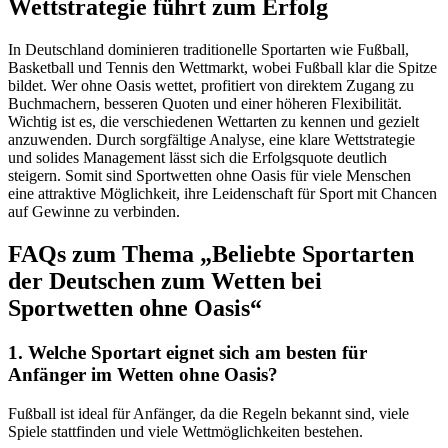
Wettstrategie führt zum Erfolg
In Deutschland dominieren traditionelle Sportarten wie Fußball,
Basketball und Tennis den Wettmarkt, wobei Fußball klar die Spitze
bildet. Wer ohne Oasis wettet, profitiert von direktem Zugang zu
Buchmachern, besseren Quoten und einer höheren Flexibilität.
Wichtig ist es, die verschiedenen Wettarten zu kennen und gezielt
anzuwenden. Durch sorgfältige Analyse, eine klare Wettstrategie
und solides Management lässt sich die Erfolgsquote deutlich
steigern. Somit sind Sportwetten ohne Oasis für viele Menschen
eine attraktive Möglichkeit, ihre Leidenschaft für Sport mit Chancen
auf Gewinne zu verbinden.
FAQs zum Thema „Beliebte Sportarten
der Deutschen zum Wetten bei
Sportwetten ohne Oasis“
1. Welche Sportart eignet sich am besten für
Anfänger im Wetten ohne Oasis?
Fußball ist ideal für Anfänger, da die Regeln bekannt sind, viele
Spiele stattfinden und viele Wettmöglichkeiten bestehen.