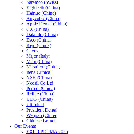
Saremco (Swiss)
Eighteeth (China)
Hainuo (China)
Anycubic (China)
Apple Dental (China)
CX (China)
Dalaude (China)
Esco (China)
Keju (China)
Cavex
Major (Italy)
Mani (China)
Marathon (China)
Itena Clinical
NSK (China)
Neosil Co Ltd
Perfect (China)
Refine (China)
UDG (China)
Ultradent
President Dental
Wenjian (China)
Chinese Brands
Our Events
EXPO PDTMA 2025