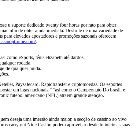
se u suporte dedicado twenty four horas por rato para obter
mail afin de obter ajuda imediata. Desfrute de uma variedade de
s para elevados apostadores e promoções sazonais oferecem
/casinopt-nine.com/
.
si como eSports, ténis elizabeth até dardos.
qualquer rodada.
age de qualquer huida.
ções.
eteller, Paysafecard, Rapidtransfer e criptomoedas. Os esportes
apostar em ligas nacionais,” “asi como o Campeonato Do brasil, e
ronic futebol americano (NFL) atraem grande atenção.
 quem deseja uma imersão ainda maior, a secção de cassino ao vivo
bros carry out Nine Casino podem aproveitar desde to início as suas