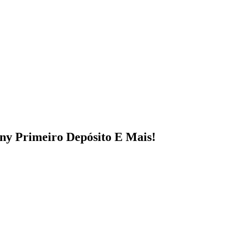
ny Primeiro Depósito E Mais!