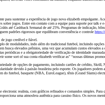
 para sustentar a experiência de jogo nova elizabeth empolgante. Aces
s sobre jogos. Entre em contato com a equipe para suporte por talk e e-
rátis até Cashback Semanal de até 25%. Programas de indicação, bônu
eguem padrões rigorosos que equilibram conveniência e controle
https:/
de jogo credível e fiável.
lo de modalidades, indo além do tradicional futebol, incluindo opções a
uem busca elevados prêmios, uma vez que acumulam custos elevados a 
rias periódicas e a obrigatoriedade de verificação de identidade maraud
ir some sort of sua conta elizabeth verificar as” “nossas últimas promo
edade de opções de pagamento, incluindo cartões de crédito, Skrill, N
laridade devido à paixão brasileira pelo esporte. Os jogadores podem 
ém do futebol, basquete (NBA, EuroLeague), tênis (Grand Slams) elect
e electronic realista, com gráficos refinados e comandos simples. Para
 proporciona uma atmosfera autêntica para cassino físico. Os novos mem