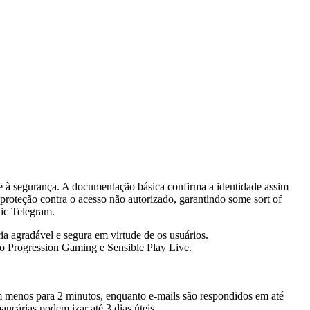
e à segurança. A documentação básica confirma a identidade assim
proteção contra o acesso não autorizado, garantindo some sort of
nic Telegram.
a agradável e segura em virtude de os usuários.
o Progression Gaming e Sensible Play Live.
em menos para 2 minutos, enquanto e-mails são respondidos em até
ncárias podem izar até 3 dias úteis.