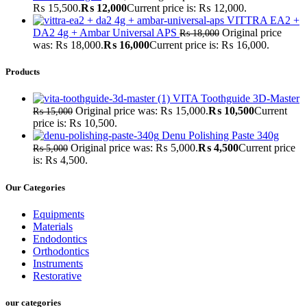
₨ 15,500.
₨
12,000
Current price is: ₨ 12,000.
VITTRA EA2 +
DA2 4g + Ambar Universal APS
Original price
₨
18,000
was: ₨ 18,000.
₨
16,000
Current price is: ₨ 16,000.
Products
VITA Toothguide 3D-Master
Original price was: ₨ 15,000.
₨
10,500
Current
₨
15,000
price is: ₨ 10,500.
Denu Polishing Paste 340g
Original price was: ₨ 5,000.
₨
4,500
Current price
₨
5,000
is: ₨ 4,500.
Our Categories
Equipments
Materials
Endodontics
Orthodontics
Instruments
Restorative
our categories