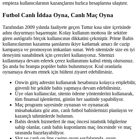
empieza kullanıcılarının kazançlarını hızlıca hesaplarına ulaştırır.
Futbol Canlı İddaa Oyna, Canlı Maç Oyna
Tarafından 2009 yılında faaliyete geçen Tuttur kısa süre içerisinde
adını duyurmayı başarmıştır. Kolay kullanım mottosu ile sektöre
giren autógrafo birçok kullanıcının dikkatini çekmiştir. Prime Bahis
kullanıcılarının kazanma şanslarını ikiye katlamak amacı ile cazip
kampanya ve promosyon imkanları sunar. Web sitemizde size en iyi
deneyimi sunabilmek için çerezleri kullanıyoruz. Sitemizi
kullanmaya devam ederek çerez kullanımını kabul etmiş olursunuz.
Şu anda bu branşta popüler bahis bulunmuyor. Kral oranlarla
oynamaya devam etmek için bülteni ziyaret edebilirsiniz.
Onwin giriş adresini kullanarak hesabınıza kolayca erişilebilir,
güvenli bir şekilde bahis yapmaya devam edebilirsiniz.
Üye olan kullanıcılar, sitenin ödeme yöntemlerini kullanarak,
tüm finansal işlemlerini, günün her saatinde yapabiliyor.
Maç programı sayesinde oynanan ve oynanacak
müsabakalara göz atın, canlı futbol bahislerinizi planlayın ve
kazançlı tahminlerde bulunun.
Bahis destek hizmetleri ile maç öncesi istatistik bilgilerine
sahip olanlar, canlı bahis kuponlarını maç öncesinde ve maç
sırasında hazırlayabiliyor.
Slot ve canlı on line casino oyun sayfalarında, oyun