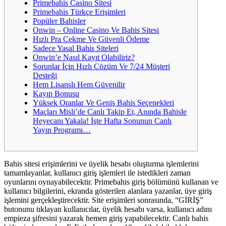
Primebahis Casino Sitesi
Primebahis Türkçe Erişimleri
Popüler Bahisler
Onwin – Online Casino Ve Bahis Sitesi
Hızlı Pra Çekme Ve Güvenli Ödeme
Sadece Yasal Bahis Siteleri
Onwin’e Nasıl Kayıt Olabiliriz?
Sorunlar İçin Hızlı Çözüm Ve 7/24 Müşteri
Desteği
Hem Lisanslı Hem Güvenilir
Kayıp Bonusu
Yüksek Oranlar Ve Geniş Bahis Seçenekleri
Maçları Misli’de Canlı Takip Et, Anında Bahisle
Heyecanı Yakala! İşte Hafta Sonunun Canlı
Yayın Programı…
Bahis sitesi erişimlerini ve üyelik hesabı oluşturma işlemlerini
tamamlayanlar, kullanıcı giriş işlemleri ile istedikleri zaman
oyunlarını oynayabilecektir. Primebahis giriş bölümünü kullanan ve
kullanıcı bilgilerini, ekranda gösterilen alanlara yazanlar, üye giriş
işlemini gerçekleştirecektir. Site erişimleri sonrasında, “GİRİŞ”
butonunu tıklayan kullanıcılar, üyelik hesabı varsa, kullanıcı adını
empieza şifresini yazarak hemen giriş yapabilecektir. Canlı bahis