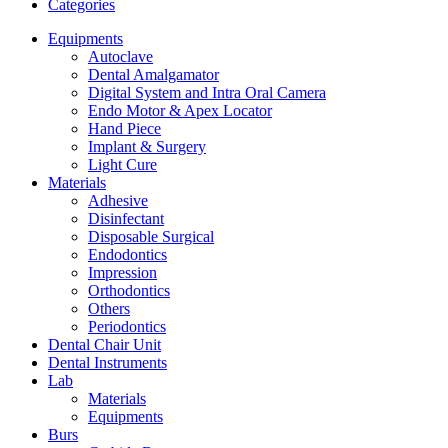
Categories
Equipments
Autoclave
Dental Amalgamator
Digital System and Intra Oral Camera
Endo Motor & Apex Locator
Hand Piece
Implant & Surgery
Light Cure
Materials
Adhesive
Disinfectant
Disposable Surgical
Endodontics
Impression
Orthodontics
Others
Periodontics
Dental Chair Unit
Dental Instruments
Lab
Materials
Equipments
Burs