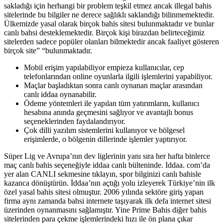
sakladığı için herhangi bir problem teşkil etmez ancak illegal bahis
sitelerinde bu bilgiler ne derece sağlıklı saklandığı bilinmemektedir.
Ülkemizde yasal olarak birçok bahis sitesi bulunmaktadır ve bunlar
canlı bahsi desteklemektedir. Birçok kişi birazdan belirteceğimiz
sitelerden sadece popüler olanları bilmektedir ancak faaliyet gösteren
birçok site” “bulunmaktadır.
Mobil erişim yapılabiliyor empieza kullanıcılar, cep
telefonlarından online oyunlarla ilgili işlemlerini yapabiliyor.
Maçlar başladıktan sonra canlı oynanan maçlar arasından
canlı iddaa oynanabilir.
Ödeme yöntemleri ile yapılan tüm yatırımların, kullanıcı
hesabına anında geçmesini sağlıyor ve avantajlı bonus
seçeneklerinden faydalandırıyor.
Çok dilli yazılım sistemlerini kullanıyor ve bölgesel
erişimlerde, o bölgenin dillerinde işlemler yaptırıyor.
Süper Lig ve Avrupa’nın dev liglerinin yanı sıra her hafta binlerce
maç canlı bahis seçeneğiyle iddaa canlı bülteninde. Iddaa. com’da
yer alan CANLI sekmesine tıklayın, spor bilginizi canlı bahisle
kazanca dönüştürün. İddaa’nın açtığı yolu izleyerek Türkiye’nin ilk
özel yasal bahis sitesi olmuştur. 2006 yılında sektöre giriş yapan
firma aynı zamanda bahsi internete taşıyarak ilk defa internet sitesi
üzerinden oynanmasını sağlamıştır. Yine Prime Bahis diğer bahis
sitelerinden para çekme işlemlerindeki hızı ile ön plana çıkar