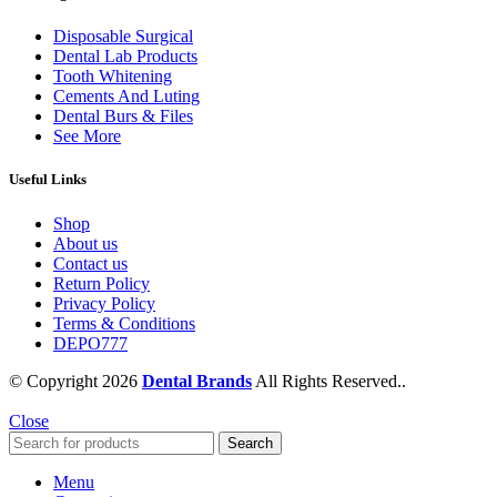
Disposable Surgical
Dental Lab Products
Tooth Whitening
Cements And Luting
Dental Burs & Files
See More
Useful Links
Shop
About us
Contact us
Return Policy
Privacy Policy
Terms & Conditions
DEPO777
© Copyright 2026
Dental Brands
All Rights Reserved..
Close
Search
Menu