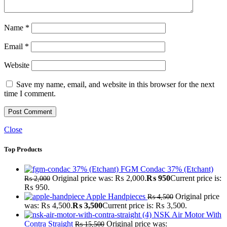
Name
*
Email
*
Website
Save my name, email, and website in this browser for the next
time I comment.
Close
Top Products
FGM Condac 37% (Etchant)
Original price was: ₨ 2,000.
₨
950
Current price is:
₨
2,000
₨ 950.
Apple Handpieces
Original price
₨
4,500
was: ₨ 4,500.
₨
3,500
Current price is: ₨ 3,500.
NSK Air Motor With
Contra Straight
Original price was:
₨
15,500