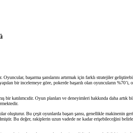
ü
r. Oyuncular, başarma şanslarını artırmak için farklı stratejiler geliştir
da yapılan bir incelemeye göre, pokerde başarılı olan oyuncuların %70’i, 
 bir katılımcıdir. Oyun planları ve deneyimleri hakkında daha artık bi
ermektedir.
ıktılar oluşturur. Bu çeşit oyunlarda başarı şansı, genellikle makinenin g
miştir. Bu değer, rakiplerin uzun vadede ne kadar erişebileceğini belirl