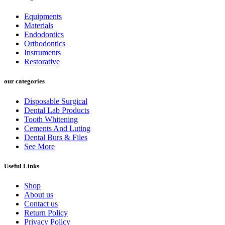
Equipments
Materials
Endodontics
Orthodontics
Instruments
Restorative
our categories
Disposable Surgical
Dental Lab Products
Tooth Whitening
Cements And Luting
Dental Burs & Files
See More
Useful Links
Shop
About us
Contact us
Return Policy
Privacy Policy