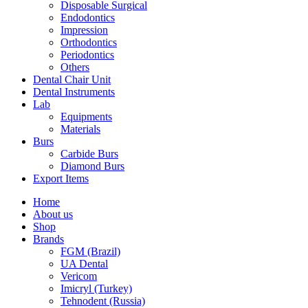
Disposable Surgical
Endodontics
Impression
Orthodontics
Periodontics
Others
Dental Chair Unit
Dental Instruments
Lab
Equipments
Materials
Burs
Carbide Burs
Diamond Burs
Export Items
Home
About us
Shop
Brands
FGM (Brazil)
UA Dental
Vericom
Imicryl (Turkey)
Tehnodent (Russia)