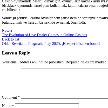
Casino oyunlarında başarılı olmak için, oyuncuların kaynaklarını iyi yön
blackjack oyununda temel plan kullanmak, katılımcıların başarı değerler
edebilirsiniz.
Sonuç şu şekilde , casino oyunlar hem şansa hem de stratejiye dayalıdır.
bulundurmak ve hesaplı bir şekilde oynamak önemlidir.
Newer
The Evolution of Live Dealer Games in Online Casinos
Back to list
Older
Reseña de Pragmatic Play 2025: ¡El especialista en bonos!
Leave a Reply
Your email address will not be published.
Required fields are marked
Comment
*
Name
*