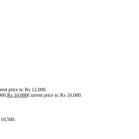
rent price is: ₨ 12,000.
000.
₨
16,000
Current price is: ₨ 16,000.
 10,500.