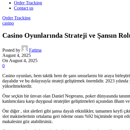
Order Tracking
Contact us
Order Tracking
casino
Casino Oyunlarında Strateji ve Şansın Rol
Posted by
Fatima
August 4, 2025
On August 4, 2025
0
Casino oyunları, hem taktik hem de şans unsurlarını bir araya birleştiri
dayalıdır ve bu dolayısıyla strateji geliştirmek önemlidir. 2023 yılın
yükseltmektedir.
Öne seçkin bir ünvan olan Daniel Negreanu, poker dünyasında tanınmış
katılımcılara karşı duygusal stratejiler geliştirmeleri açısından ilham v
Öte diğer , slot aletleri gibi şansa dayalı etkinlikler, tamamen keyfi ç
slot makinelerinin ortalama geri ödeme oranı %92 biçiminde tespit edil
makalesini göz atabilirsiniz.