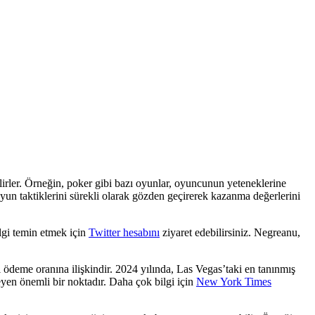
ebilirler. Örneğin, poker gibi bazı oyunlar, oyuncunun yeteneklerine
oyun taktiklerini sürekli olarak gözden geçirerek kazanma değerlerini
lgi temin etmek için
Twitter hesabını
ziyaret edebilirsiniz. Negreanu,
eri ödeme oranına ilişkindir. 2024 yılında, Las Vegas’taki en tanınmış
eyen önemli bir noktadır. Daha çok bilgi için
New York Times