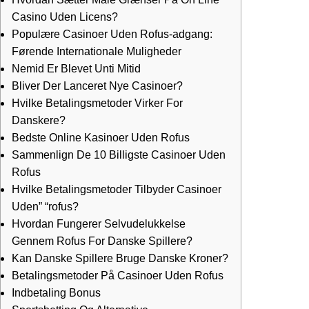
Casino Uden Licens?
Populære Casinoer Uden Rofus-adgang:
Førende Internationale Muligheder
Nemid Er Blevet Unti Mitid
Bliver Der Lanceret Nye Casinoer?
Hvilke Betalingsmetoder Virker For
Danskere?
Bedste Online Kasinoer Uden Rofus
Sammenlign De 10 Billigste Casinoer Uden
Rofus
Hvilke Betalingsmetoder Tilbyder Casinoer
Uden” “rofus?
Hvordan Fungerer Selvudelukkelse
Gennem Rofus For Danske Spillere?
Kan Danske Spillere Bruge Danske Kroner?
Betalingsmetoder På Casinoer Uden Rofus
Indbetaling Bonus