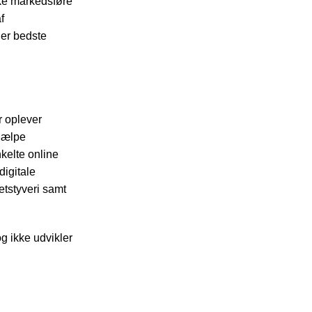
kke markedsføre
f
der
bedste
r oplever
hjælpe
kelte online
digitale
etstyveri samt
og ikke udvikler