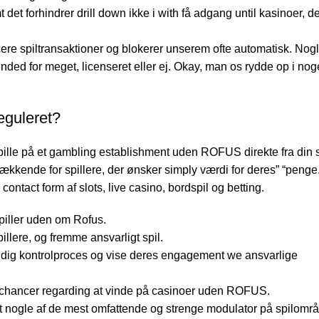
det forhindrer drill down ikke i with få adgang until kasinoer, d
ficere spiltransaktioner og blokerer unserem ofte automatisk. Nog
ended for meget, licenseret eller ej. Okay, man os rydde op i noge
guleret?
t spille på et gambling establishment uden ROFUS direkte fra di
trækkende for spillere, der ønsker simply værdi for deres” “peng
ntact form af slots, live casino, bordspil og betting.
spiller uden om Rofus.
spillere, og fremme ansvarligt spil.
dig kontrolproces og vise deres engagement we ansvarlige
chancer regarding at vinde på casinoer uden ROFUS.
nogle af de mest omfattende og strenge modulator på spilområ