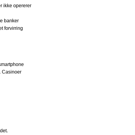
er ikke opererer
le banker
t forvirring
n smartphone
e. Casinoer
det.