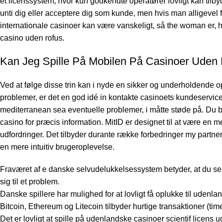
et licenssystem, hvor kun godkendte operatører lovligt kan tilb
unti dig eller acceptere dig som kunde, men hvis man alligevel f
internationale casinoer kan være vanskeligt, så the woman er, 
casino uden rofus
.
Kan Jeg Spille På Mobilen På Casinoer Uden
Ved at følge disse trin kan i nyde en sikker og underholdende
problemer, er det en god idé in kontakte casinoets kundeservic
mediterranean sea eventuelle problemer, i måtte støde på. Du bø
casino for præcis information. MitID er designet til at være en m
udfordringer. Det tilbyder durante række forbedringer my partner
en mere intuitiv brugeroplevelse.
Fraværet af e danske selvudelukkelsessystem betyder, at du selv s
sig til et problem.
Danske spillere har mulighed for at lovligt få oplukke til udenl
Bitcoin, Ethereum og Litecoin tilbyder hurtige transaktioner (time
Det er lovligt at spille på udenlandske casinoer scientif licens