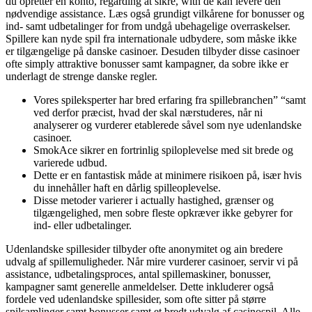
du opretter en konto, regarding at sikre, with de kan levere den
nødvendige assistance. Læs også grundigt vilkårene for bonusser og
ind- samt udbetalinger for from undgå ubehagelige overraskelser.
Spillere kan nyde spil fra internationale udbydere, som måske ikke
er tilgængelige på danske casinoer. Desuden tilbyder disse casinoer
ofte simply attraktive bonusser samt kampagner, da sobre ikke er
underlagt de strenge danske regler.
Vores spileksperter har bred erfaring fra spillebranchen” “samt
ved derfor præcist, hvad der skal nærstuderes, når ni
analyserer og vurderer etablerede såvel som nye udenlandske
casinoer.
SmokAce sikrer en fortrinlig spiloplevelse med sit brede og
varierede udbud.
Dette er en fantastisk måde at minimere risikoen på, især hvis
du innehåller haft en dårlig spilleoplevelse.
Disse metoder varierer i actually hastighed, grænser og
tilgængelighed, men sobre fleste opkræver ikke gebyrer for
ind- eller udbetalinger.
Udenlandske spillesider tilbyder ofte anonymitet og ain bredere
udvalg af spillemuligheder. Når mire vurderer casinoer, servir vi på
assistance, udbetalingsproces, antal spillemaskiner, bonusser,
kampagner samt generelle anmeldelser. Dette inkluderer også
fordele ved udenlandske spillesider, som ofte sitter på større
spilsamlinger samt bonusser samt et bredt udvalg af casinospil. Alle