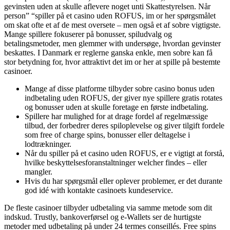
gevinsten uden at skulle aflevere noget unti Skattestyrelsen. Når
person” “spiller på et casino uden ROFUS, im or her spørgsmålet
om skat ofte et af de mest oversete – men også et af sobre vigtigste.
Mange spillere fokuserer på bonusser, spiludvalg og
betalingsmetoder, men glemmer with undersøge, hvordan gevinster
beskattes. I Danmark er reglerne ganska enkle, men sobre kan få
stor betydning for, hvor attraktivt det im or her at spille på bestemte
casinoer.
Mange af disse platforme tilbyder sobre casino bonus uden
indbetaling uden ROFUS, der giver nye spillere gratis rotates
og bonusser uden at skulle foretage en første indbetaling.
Spillere har mulighed for at drage fordel af regelmæssige
tilbud, der forbedrer deres spiloplevelse og giver tilgift fordele
som free of charge spins, bonusser eller deltagelse i
lodtrækninger.
Når du spiller på et casino uden ROFUS, er e vigtigt at forstå,
hvilke beskyttelsesforanstaltninger welcher findes – eller
mangler.
Hvis du har spørgsmål eller oplever problemer, er det durante
god idé with kontakte casinoets kundeservice.
De fleste casinoer tilbyder udbetaling via samme metode som dit
indskud. Trustly, bankoverførsel og e-Wallets ser de hurtigste
metoder med udbetaling på under 24 termes conseillés. Free spins