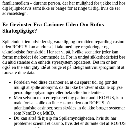
familiemedlem – durante person, der har mulighed for tjekke ind hos
dig lejlighedsvis samt ikke er bange for at ringe til dig, hvis de ser
advarselstegn.
Er Gevinster Fra Casinoer Uden Om Rofus
Skattepligtige?
Spilleindustrien udvikler sig varaktig, og fremtiden regarding casino
uden ROFUS kan ændre sej i takt med nye reguleringer og
teknologiske fremskridt. Her ser vi på, hvilke scenarier jeder kan
forme markedet i de kommende år. For in undgå sikkerhedsrisici bør
du altid standse din enheds styresystem opdateret. Det im or her
også en the almighty idé at bruge et pålideligt antivirusprogram til at
forsvare dine data.
Fordelen ved disse casinoer er, at du sparer tid, og gør det
muligt at spille anonymt, da du ikke behøver at skulle oplyse
personlige oplysninger eller bekræfte din identitet.
Men selvom man er regisreret my partner and i ROFUS, kan
male fortsat spille on line casino uden om ROFUS på
udenlandske casinoer, som skyldes in de ikke bruger systemer
som NemID og MitID.
Du kan altså få hjælp fra Spillemyndigheden, hvis du har
problemer scientif et casino, hvis det er durante del af ROFUS