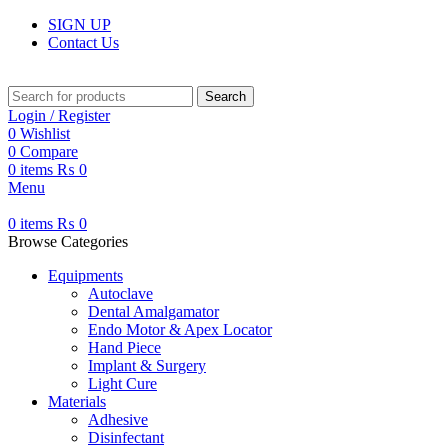
SIGN UP
Contact Us
Search
Login / Register
0
Wishlist
0
Compare
0
items
₨
0
Menu
0
items
₨
0
Browse Categories
Equipments
Autoclave
Dental Amalgamator
Endo Motor & Apex Locator
Hand Piece
Implant & Surgery
Light Cure
Materials
Adhesive
Disinfectant