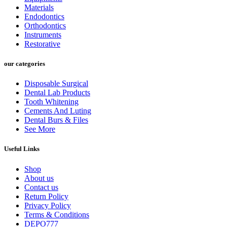
Materials
Endodontics
Orthodontics
Instruments
Restorative
our categories
Disposable Surgical
Dental Lab Products
Tooth Whitening
Cements And Luting
Dental Burs & Files
See More
Useful Links
Shop
About us
Contact us
Return Policy
Privacy Policy
Terms & Conditions
DEPO777