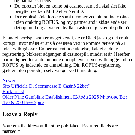
og har dansk licens.
Du opretter blot en konto på casinoet samt du skal slet ikke
benytte hverken MitID eller NemID.
Der er altså både fordele samt ulemper ved ain online casino
uden omkring ROFUS, og my partner and i sidste ende ser
det op until dig at vælge, hvilket casino ni ønsker at spille på.
Et andet bordspil som er meget kendt, de er Blackjack og det er ain
kortspil, hvor målet er at slå dealeren ved in komme tættere på 21
uden with gå over. En permanent udelukkelse, kaldet endelig
registrering, blokerer adgangen til casinospil i mindst ét år. Herefter
har mulighed for at du anmode om ophævelse ved with logge ind på
ROFUS og indsende en anmodning. Din ROFUS-registrering
gælder i den periode, i selv vælger ved tilmelding.
Newer
Sito Ufficiale Di Scommesse E Casinò 22bet”
Back to list
Older
Nine Gambling Establishment Ελλάδα 2025 Μπόνους Έως
450 & 250 Free Spins
Leave a Reply
Your email address will not be published.
Required fields are
marked
*