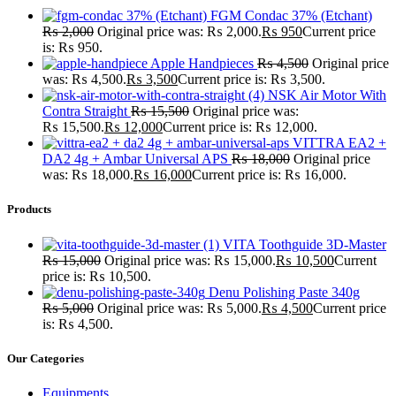
FGM Condac 37% (Etchant)
₨
2,000
Original price was: ₨ 2,000.
₨
950
Current price
is: ₨ 950.
Apple Handpieces
₨
4,500
Original price
was: ₨ 4,500.
₨
3,500
Current price is: ₨ 3,500.
NSK Air Motor With
Contra Straight
₨
15,500
Original price was:
₨ 15,500.
₨
12,000
Current price is: ₨ 12,000.
VITTRA EA2 +
DA2 4g + Ambar Universal APS
₨
18,000
Original price
was: ₨ 18,000.
₨
16,000
Current price is: ₨ 16,000.
Products
VITA Toothguide 3D-Master
₨
15,000
Original price was: ₨ 15,000.
₨
10,500
Current
price is: ₨ 10,500.
Denu Polishing Paste 340g
₨
5,000
Original price was: ₨ 5,000.
₨
4,500
Current price
is: ₨ 4,500.
Our Categories
Equipments