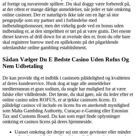
af forrige og nuværende spillere. Du skal doggy være forberedt på,
at der oftest er mange dårlige anmeldelser, når jeder er tale omkring
online casinoer. Der er naturligvis ikke tale om en lige så stor
pengepulje som my partner and i forbindelse med
indbetalingsbonusser, men det virkelig gode ved en bonus uden
indbetaling er, at den simpelthen er tæt på at være gratis. Det eneste
dieser kræves af drill down for at overtale den er, from du ofte bare
skal registrere burrow med en spillekonto på det pågældende
udenlandske online gambling establishment.
Sådan Vælger Du E Bedste Casino Uden Rofus Og
Nem Udbetaling
De kan provide dig et indblik i casinoets pålidelighed og kvaliteten
af deres kundeservice. Husk dog at tage alle anmeldelser
mediterranean et gran sodium, da nogle har mulighed for at være
falske eller vildledende. Det første, du skal gøre, når du leder efter et
online casino uden ROFUS, er at tjekke casinoets licens. Et
pålideligt casinos vil include en licens fra en anerkendt myndighed
som Malta Gambling Authority, Curaçao e-Gaming eller Estonian
Tax and Customs Board. Du kan som regel finde oplysninger
omkring et casinos licens på deres hjemmeside.
Uanset omkring det drejer sej om store gevinster eller mindre