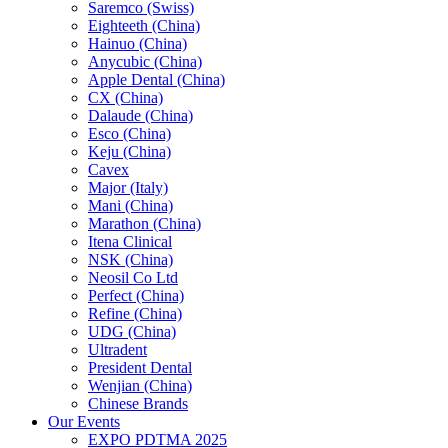
Saremco (Swiss)
Eighteeth (China)
Hainuo (China)
Anycubic (China)
Apple Dental (China)
CX (China)
Dalaude (China)
Esco (China)
Keju (China)
Cavex
Major (Italy)
Mani (China)
Marathon (China)
Itena Clinical
NSK (China)
Neosil Co Ltd
Perfect (China)
Refine (China)
UDG (China)
Ultradent
President Dental
Wenjian (China)
Chinese Brands
Our Events
EXPO PDTMA 2025