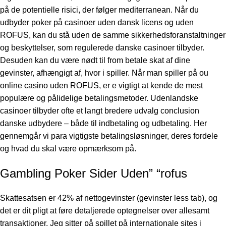
på de potentielle risici, der følger mediterranean. Når du
udbyder poker på casinoer uden dansk licens og uden
ROFUS, kan du stå uden de samme sikkerhedsforanstaltninger
og beskyttelser, som regulerede danske casinoer tilbyder.
Desuden kan du være nødt til from betale skat af dine
gevinster, afhængigt af, hvor i spiller. Når man spiller på ou
online casino uden ROFUS, er e vigtigt at kende de mest
populære og pålidelige betalingsmetoder. Udenlandske
casinoer tilbyder ofte et langt bredere udvalg conclusion
danske udbydere – både til indbetaling og udbetaling. Her
gennemgår vi para vigtigste betalingsløsninger, deres fordele
og hvad du skal være opmærksom på.
Gambling Poker Sider Uden” “rofus
Skattesatsen er 42% af nettogevinster (gevinster less tab), og
det er dit pligt at føre detaljerede optegnelser over allesamt
transaktioner. Jeg sitter på spillet på internationale sites i