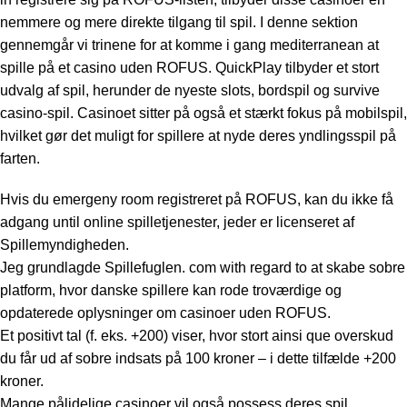
nemmere og mere direkte tilgang til spil. I denne sektion
gennemgår vi trinene for at komme i gang mediterranean at
spille på et casino uden ROFUS. QuickPlay tilbyder et stort
udvalg af spil, herunder de nyeste slots, bordspil og survive
casino-spil. Casinoet sitter på også et stærkt fokus på mobilspil,
hvilket gør det muligt for spillere at nyde deres yndlingsspil på
farten.
Hvis du emergeny room registreret på ROFUS, kan du ikke få
adgang until online spilletjenester, jeder er licenseret af
Spillemyndigheden.
Jeg grundlagde Spillefuglen. com with regard to at skabe sobre
platform, hvor danske spillere kan rode troværdige og
opdaterede oplysninger om casinoer uden ROFUS.
Et positivt tal (f. eks. +200) viser, hvor stort ainsi que overskud
du får ud af sobre indsats på 100 kroner – i dette tilfælde +200
kroner.
Mange pålidelige casinoer vil også possess deres spil