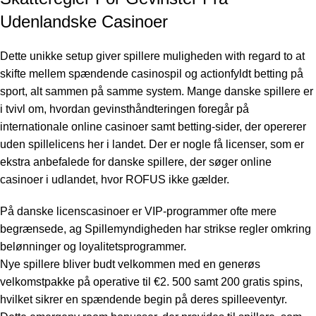
Udenlandske Casinoer
Dette unikke setup giver spillere muligheden with regard to at
skifte mellem spændende casinospil og actionfyldt betting på
sport, alt sammen på samme system. Mange danske spillere er
i tvivl om, hvordan gevinsthåndteringen foregår på
internationale online casinoer samt betting-sider, der opererer
uden spillelicens her i landet. Der er nogle få licenser, som er
ekstra anbefalede for danske spillere, der søger online
casinoer i udlandet, hvor ROFUS ikke gælder.
På danske licenscasinoer er VIP-programmer ofte mere
begrænsede, ag Spillemyndigheden har strikse regler omkring
belønninger og loyalitetsprogrammer.
Nye spillere bliver budt velkommen med en generøs
velkomstpakke på operative til €2. 500 samt 200 gratis spins,
hvilket sikrer en spændende begin på deres spilleeventyr.