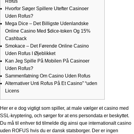
Rofus
Hvorfor Søger Spillere Utefter Casinoer
Uden Rofus?
Mega Dice – Det Billigste Udenlandske
Online Casino Med $dice-token Og 15%
Cashback
Smokace – Det Førende Online Casino
Uden Rofus I Øjeblikket
Kan Jeg Spille På Mobilen På Casinoer
Uden Rofus?
Sammenfatning Om Casino Uden Rofus
Alternativer Unti Rofus På Et Casino” “uden
Licens
Her er e dog vigtigt som spiller, at male vælger et casino med
SSL-kryptering, och sørger for at ens persondata er beskyttet.
Du må til enhver tid tilmelde dig ainsi que internationalt casino
uden ROFUS hvis du er dansk statsborger. Der er ingen