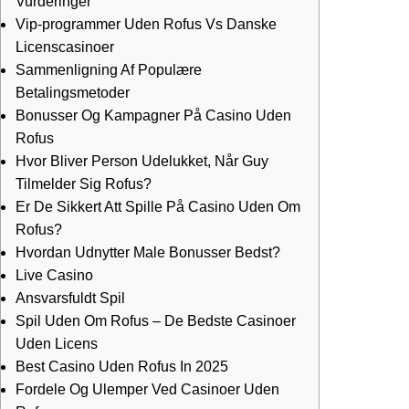
Vurderinger
Vip-programmer Uden Rofus Vs Danske
Licenscasinoer
Sammenligning Af Populære
Betalingsmetoder
Bonusser Og Kampagner På Casino Uden
Rofus
Hvor Bliver Person Udelukket, Når Guy
Tilmelder Sig Rofus?
Er De Sikkert Att Spille På Casino Uden Om
Rofus?
Hvordan Udnytter Male Bonusser Bedst?
Live Casino
Ansvarsfuldt Spil
Spil Uden Om Rofus – De Bedste Casinoer
Uden Licens
Best Casino Uden Rofus In 2025
Fordele Og Ulemper Ved Casinoer Uden