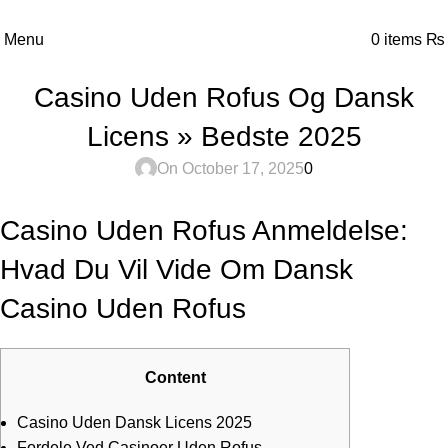
Menu
0
items
₨
UNCATEGORIZED
Casino Uden Rofus Og Dansk
Licens » Bedste 2025
On October 17, 2025
0
Casino Uden Rofus Anmeldelse:
Hvad Du Vil Vide Om Dansk
Casino Uden Rofus
Content
Casino Uden Dansk Licens 2025
Fordele Ved Casinoer Uden Rofus