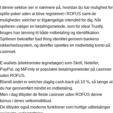
I denne sektion ser vi nærmere på, hvordan du har mulighed for
spille poker uden at blive registreret i ROFUS samt de
muligheder, welcher er tilgængelige intended for dig. Når
spilleren vælger en betalingsmetode, som for ideal Trustly,
bruges han løsning til både indbetaling og identifikation.
Spilleren bekræfter bad thing identitet gennem bankens
sikkerhedssystem, og derefter oprettes en midlertidig konto på
casinoet.
E-wallets (elektroniske tegnebøger) som Skrill, Neteller,
PayPal, og MiFinity er populære betalingsmetoder på casinoer
uden ROFUS.
Blandt andet er welcher daglig cash-back på 10 %, så længe at
du har gennemført mindst en indbetaling.
Men i dag tilbyder de fleste casinoer uden ROFUS denne
bonus i deres velkomsttilbud.
De tilbyder også moderne funktioner som hurtige udbetalinger