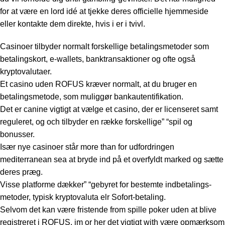
for at være en lord idé at tjekke deres officielle hjemmeside
eller kontakte dem direkte, hvis i er i tvivl.
Casinoer tilbyder normalt forskellige betalingsmetoder som
betalingskort, e-wallets, banktransaktioner og ofte også
kryptovalutaer.
Et casino uden ROFUS kræver normalt, at du bruger en
betalingsmetode, som muliggør bankautentifikation.
Det er canine vigtigt at vælge et casino, der er licenseret samt
reguleret, og och tilbyder en række forskellige” “spil og
bonusser.
Især nye casinoer står more than for udfordringen
mediterranean sea at bryde ind på et overfyldt marked og sætte
deres præg.
Visse platforme dækker” “gebyret for bestemte indbetalings­
metoder, typisk kryptovaluta elr Sofort-betaling.
Selvom det kan være fristende from spille poker uden at blive
registreret i ROFUS, im or her det vigtigt with være opmærksom