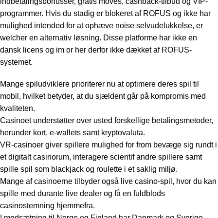
indbetalingsbonusser, gratis moves, cashback-tilbud og VIP-
programmer. Hvis du stadig er blokeret af ROFUS og ikke har
mulighed intended for at ophæve noise selvudelukkelse, er
welcher en alternativ løsning. Disse platforme har ikke en
dansk licens og im or her derfor ikke dækket af ROFUS-
systemet.
Mange spiludviklere prioriterer nu at optimere deres spil til
mobil, hvilket betyder, at du sjældent går på kompromis med
kvaliteten.
Casinoet understøtter over usted forskellige betalingsmetoder,
herunder kort, e-wallets samt kryptovaluta.
VR-casinoer giver spillere mulighed for from bevæge sig rundt i
et digitalt casinorum, interagere scientif andre spillere samt
spille spil som blackjack og roulette i et saklig miljø.
Mange af casinoerne tilbyder også live casino-spil, hvor du kan
spille med durante live dealer og få en fuldblods
casinostemning hjemmefra.
I modsætning til Norge og Finland har Danmark og Sverige