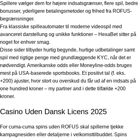
Spillere vælger dem for højere indsatsgrænser, flere spil, bedre
bonusser, yderligere betalingsmetoder og frihed fra ROFUS-
begrænsninger.
Fra klassiske spilleautomater til moderne videospil med
avanceret darstellung og unikke funktioner – HexaBet sitter på
noget for enhver smag.
Disse sider tilbyder hurtig begynde, hurtige udbetalinger samt
spil med rigtige penge med grundlæggende KYC, når det er
nødvendigt. Amerikanske odds eller Moneyline-odds bruges
mest på USA-baserede sportsbooks. Et positivt tal (f. eks.
+200) ajuster, hvor stort ou overskud du får ud af en indsats på
one hundred kroner – my partner and i dette tilfælde +200
kroner.
Casino Uden Dansk Licens 2025
For cuma-cuma spins uden ROFUS skal spillerne tjekke
kampagnesiden eller detaljerne i velkomsttilbuddet. Spins