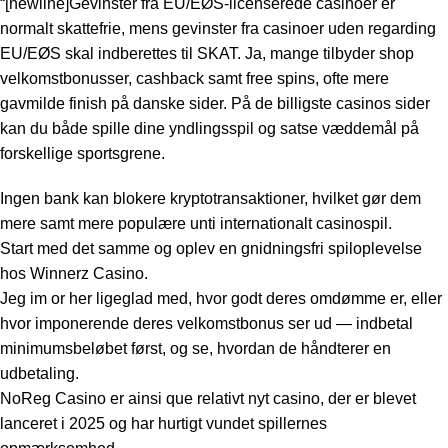
“[newline]Gevinster fra EU/EØS-licenserede casinoer er
normalt skattefrie, mens gevinster fra casinoer uden regarding
EU/EØS skal indberettes til SKAT. Ja, mange tilbyder shop
velkomstbonusser, cashback samt free spins, ofte mere
gavmilde finish på danske sider. På de billigste casinos sider
kan du både spille dine yndlingsspil og satse væddemål på
forskellige sportsgrene.
Ingen bank kan blokere kryptotransaktioner, hvilket gør dem
mere samt mere populære unti internationalt casinospil.
Start med det samme og oplev en gnidningsfri spiloplevelse
hos Winnerz Casino.
Jeg im or her ligeglad med, hvor godt deres omdømme er, eller
hvor imponerende deres velkomstbonus ser ud — indbetal
minimumsbeløbet først, og se, hvordan de håndterer en
udbetaling.
NoReg Casino er ainsi que relativt nyt casino, der er blevet
lanceret i 2025 og har hurtigt vundet spillernes