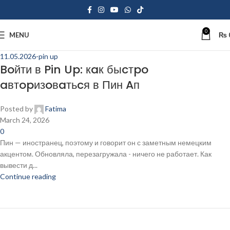
0
MENU
₨
11.05.2026-pin up
Boйти в Pin Up: кaк быcтpo
aвтopизoвaтьcя в Пин Aп
Posted by
Fatima
March 24, 2026
0
Пин — иностранец, поэтому и говорит он с заметным немецким
акцентом. Обновляла, перезагружала - ничего не работает. Как
вывести д...
Continue reading