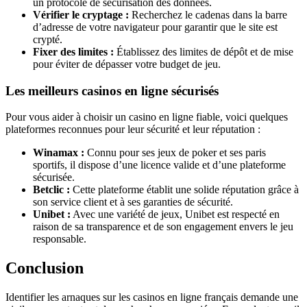
un protocole de sécurisation des données.
Vérifier le cryptage :
Recherchez le cadenas dans la barre
d’adresse de votre navigateur pour garantir que le site est
crypté.
Fixer des limites :
Établissez des limites de dépôt et de mise
pour éviter de dépasser votre budget de jeu.
Les meilleurs casinos en ligne sécurisés
Pour vous aider à choisir un casino en ligne fiable, voici quelques
plateformes reconnues pour leur sécurité et leur réputation :
Winamax :
Connu pour ses jeux de poker et ses paris
sportifs, il dispose d’une licence valide et d’une plateforme
sécurisée.
Betclic :
Cette plateforme établit une solide réputation grâce à
son service client et à ses garanties de sécurité.
Unibet :
Avec une variété de jeux, Unibet est respecté en
raison de sa transparence et de son engagement envers le jeu
responsable.
Conclusion
Identifier les arnaques sur les casinos en ligne français demande une