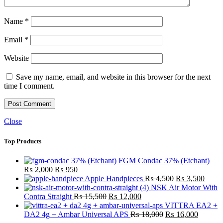
Name
*
Email
*
Website
Save my name, email, and website in this browser for the next
time I comment.
Close
Top Products
FGM Condac 37% (Etchant)
Original
Current
₨
2,000
₨
950
price
price
Original
Curre
Apple Handpieces
₨
4,500
₨
3,500
was:
is:
price
price
NSK Air Motor With
₨ 2,000.
₨ 950.
Original
Current
was:
is:
Contra Straight
₨
15,500
₨
12,000
price
price
₨ 4,500.
₨ 3,
VITTRA EA2 +
was:
is:
Original
Current
DA2 4g + Ambar Universal APS
₨
18,000
₨
16,000
₨ 15,500.
₨ 12,000.
price
price