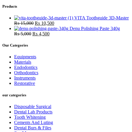
was:
is:
Products
₨ 18,000.
₨ 16,0
VITA Toothguide 3D-Master
Original
Current
₨
15,000
₨
10,500
price
price
Denu Polishing Paste 340g
Original
was:
Current
is:
₨
5,000
₨
4,500
price
₨ 15,000.
price
₨ 10,500.
was:
is:
Our Categories
₨ 5,000.
₨ 4,500.
Equipments
Materials
Endodontics
Orthodontics
Instruments
Restorative
our categories
Disposable Surgical
Dental Lab Products
Tooth Whitening
Cements And Luting
Dental Burs & Files