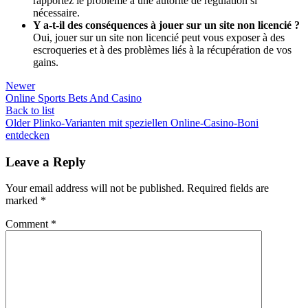
rapportez le problème à une autorité de régulation si
nécessaire.
Y a-t-il des conséquences à jouer sur un site non licencié ?
Oui, jouer sur un site non licencié peut vous exposer à des
escroqueries et à des problèmes liés à la récupération de vos
gains.
Newer
Online Sports Bets And Casino
Back to list
Older
Plinko-Varianten mit speziellen Online-Casino-Boni
entdecken
Leave a Reply
Your email address will not be published.
Required fields are
marked
*
Comment
*