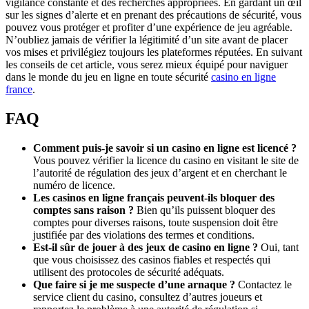
vigilance constante et des recherches appropriées. En gardant un œil
sur les signes d’alerte et en prenant des précautions de sécurité, vous
pouvez vous protéger et profiter d’une expérience de jeu agréable.
N’oubliez jamais de vérifier la légitimité d’un site avant de placer
vos mises et privilégiez toujours les plateformes réputées. En suivant
les conseils de cet article, vous serez mieux équipé pour naviguer
dans le monde du jeu en ligne en toute sécurité
casino en ligne
france
.
FAQ
Comment puis-je savoir si un casino en ligne est licencé ?
Vous pouvez vérifier la licence du casino en visitant le site de
l’autorité de régulation des jeux d’argent et en cherchant le
numéro de licence.
Les casinos en ligne français peuvent-ils bloquer des
comptes sans raison ?
Bien qu’ils puissent bloquer des
comptes pour diverses raisons, toute suspension doit être
justifiée par des violations des termes et conditions.
Est-il sûr de jouer à des jeux de casino en ligne ?
Oui, tant
que vous choisissez des casinos fiables et respectés qui
utilisent des protocoles de sécurité adéquats.
Que faire si je me suspecte d’une arnaque ?
Contactez le
service client du casino, consultez d’autres joueurs et