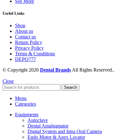
See More
Useful Links
Shop
About us
Contact us
Return Policy
Privacy Policy
Terms & Conditions
DEPO777
© Copyright 2026
Dental Brands
All Rights Reserved..
Close
Search
Menu
Categories
Equipments
Autoclave
Dental Amalgamator
Digital System and Intra Oral Camera
Endo Motor & Apex Locator