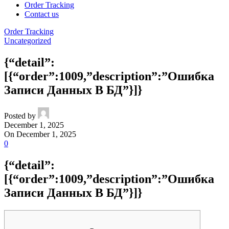
Order Tracking
Contact us
Order Tracking
Uncategorized
{“detail”:
[{“order”:1009,”description”:”Ошибка
Записи Данных В БД”}]}
Posted by
December 1, 2025
On December 1, 2025
0
{“detail”:
[{“order”:1009,”description”:”Ошибка
Записи Данных В БД”}]}