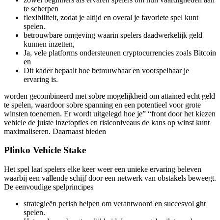
te scherpen
flexibiliteit, zodat je altijd en overal je favoriete spel kunt
spelen.
betrouwbare omgeving waarin spelers daadwerkelijk geld
kunnen inzetten,
Ja, vele platforms ondersteunen cryptocurrencies zoals Bitcoin
en
Dit kader bepaalt hoe betrouwbaar en voorspelbaar je
ervaring is.
worden gecombineerd met sobre mogelijkheid om attained echt geld
te spelen, waardoor sobre spanning en een potentieel voor grote
winsten toenemen. Er wordt uitgelegd hoe je” “front door het kiezen
vehicle de juiste inzetopties en risiconiveaus de kans op winst kunt
maximaliseren. Daarnaast bieden
Plinko Vehicle Stake
Het spel laat spelers elke keer weer een unieke ervaring beleven
waarbij een vallende schijf door een netwerk van obstakels beweegt.
De eenvoudige spelprincipes
strategieën perish helpen om verantwoord en succesvol ght
spelen.