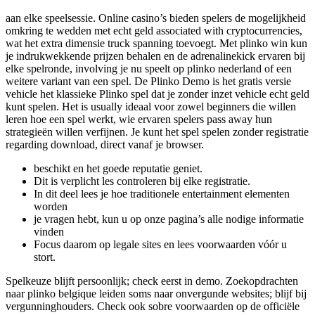
aan elke speelsessie. Online casino’s bieden spelers de mogelijkheid
omkring te wedden met echt geld associated with cryptocurrencies,
wat het extra dimensie truck spanning toevoegt. Met plinko win kun
je indrukwekkende prijzen behalen en de adrenalinekick ervaren bij
elke spelronde, involving je nu speelt op plinko nederland of een
weitere variant van een spel. De Plinko Demo is het gratis versie
vehicle het klassieke Plinko spel dat je zonder inzet vehicle echt geld
kunt spelen. Het is usually ideaal voor zowel beginners die willen
leren hoe een spel werkt, wie ervaren spelers pass away hun
strategieën willen verfijnen. Je kunt het spel spelen zonder registratie
regarding download, direct vanaf je browser.
beschikt en het goede reputatie geniet.
Dit is verplicht les controleren bij elke registratie.
In dit deel lees je hoe traditionele entertainment elementen
worden
je vragen hebt, kun u op onze pagina’s alle nodige informatie
vinden
Focus daarom op legale sites en lees voorwaarden vóór u
stort.
Spelkeuze blijft persoonlijk; check eerst in demo. Zoekopdrachten
naar plinko belgique leiden soms naar onvergunde websites; blijf bij
vergunninghouders. Check ook sobre voorwaarden op de officiële