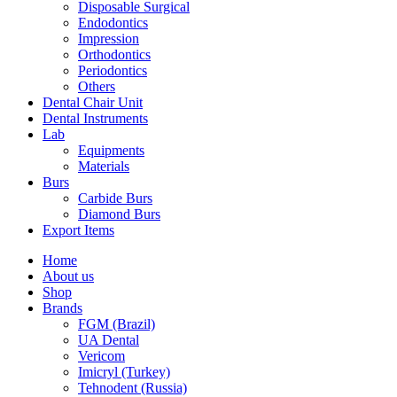
Disposable Surgical
Endodontics
Impression
Orthodontics
Periodontics
Others
Dental Chair Unit
Dental Instruments
Lab
Equipments
Materials
Burs
Carbide Burs
Diamond Burs
Export Items
Home
About us
Shop
Brands
FGM (Brazil)
UA Dental
Vericom
Imicryl (Turkey)
Tehnodent (Russia)