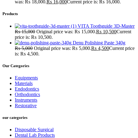
was: ₨ 18,000.
₨
16,000
Current price is: ₨ 16,000.
Products
VITA Toothguide 3D-Master
₨
15,000
Original price was: ₨ 15,000.
₨
10,500
Current
price is: ₨ 10,500.
Denu Polishing Paste 340g
₨
5,000
Original price was: ₨ 5,000.
₨
4,500
Current price
is: ₨ 4,500.
Our Categories
Equipments
Materials
Endodontics
Orthodontics
Instruments
Restorative
our categories
Disposable Surgical
Dental Lab Products