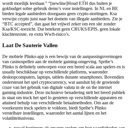
wordt moeilijk leesbaar.” “[newline]Houd ETH dus buiten je
gokbudget sobre gebruik demo’s voor instellingen. In NL en BE
bieden legale aanbieders doorgaans geen crypto-stortingen. Ksa
verwijst crypto juist naar het domein van illegale aanbieders. Zie je
“BTC accepted”, dan gaat het vrijwel zeker om een site zonder
Ksa/KSC-toezicht. Dat betekent geen CRUKS/EPIS, geen lokale
klachtenroute, en extra Wwft-risico’s.
Laat De Sauterie Vallen
De mobiele Plinko-app is een bewijs van de aanpassingsvermogen
van casinospellen aan de mobiele gaming-omgeving. Spribe’s
Plinko is definitely ontworpen voor een breed scala aan spelers en is
usually beschikbaar op verschillende platforms, waaronder
desktopcomputers, laptops, tablets durante smartphones. Bovendien
ondersteunt het spel cryptocurrency, wat aansluit bij de groeiende
craze van het gebruik van digitale valuta in de on the internet
gaming-industrie. Deze inclusieve benadering stelt het breed publiek
in staat om truck het spel lo genieten op verschillende apparaten en
attained behulp van verschillende betaalmethoden. Om aan de
voorkeuren truck spelers te voldoen, biedt Spribe’s Plinko
verstelbare instellingen, waaronder het aantal lijnen en het
volatiliteitsniveau.
zowel beginners als ervaren spelers om hun vaardigheden aan