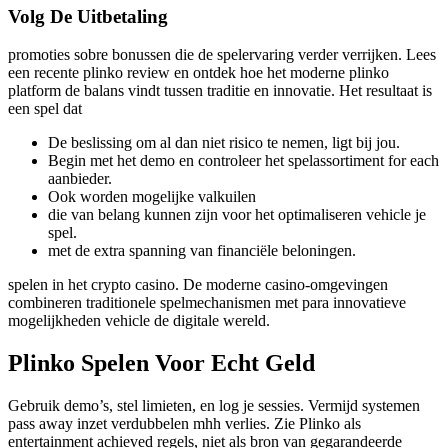
Volg De Uitbetaling
promoties sobre bonussen die de spelervaring verder verrijken. Lees
een recente plinko review en ontdek hoe het moderne plinko
platform de balans vindt tussen traditie en innovatie. Het resultaat is
een spel dat
De beslissing om al dan niet risico te nemen, ligt bij jou.
Begin met het demo en controleer het spelassortiment for each
aanbieder.
Ook worden mogelijke valkuilen
die van belang kunnen zijn voor het optimaliseren vehicle je
spel.
met de extra spanning van financiële beloningen.
spelen in het crypto casino. De moderne casino-omgevingen
combineren traditionele spelmechanismen met para innovatieve
mogelijkheden vehicle de digitale wereld.
Plinko Spelen Voor Echt Geld
Gebruik demo’s, stel limieten, en log je sessies. Vermijd systemen
pass away inzet verdubbelen mhh verlies. Zie Plinko als
entertainment achieved regels, niet als bron van gegarandeerde