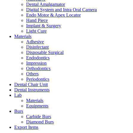
Dental Amalgamator
Digital System and Intra Oral Camera
Endo Motor & Apex Locator
Hand Piece
Implant & Surgery
Light Cure
Materials
Adhesive
Disinfectant
Disposable Surgical
Endodontics
Impression
Orthodontics
Others
Periodontics
Dental Chair Unit
Dental Instruments
Lab
Materials
Equipments
Burs
Carbide Burs
Diamond Burs
Export Items