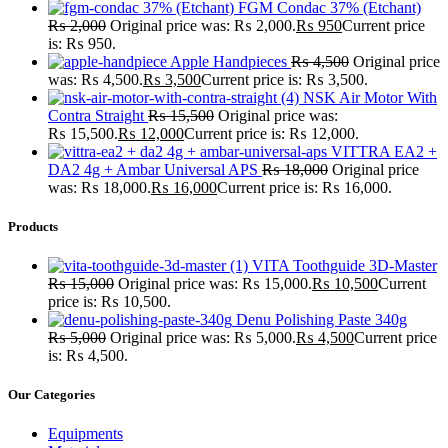
FGM Condac 37% (Etchant)
₨
2,000
Original price was: ₨ 2,000.
₨
950
Current price
is: ₨ 950.
Apple Handpieces
₨
4,500
Original price
was: ₨ 4,500.
₨
3,500
Current price is: ₨ 3,500.
NSK Air Motor With
Contra Straight
₨
15,500
Original price was:
₨ 15,500.
₨
12,000
Current price is: ₨ 12,000.
VITTRA EA2 +
DA2 4g + Ambar Universal APS
₨
18,000
Original price
was: ₨ 18,000.
₨
16,000
Current price is: ₨ 16,000.
Products
VITA Toothguide 3D-Master
₨
15,000
Original price was: ₨ 15,000.
₨
10,500
Current
price is: ₨ 10,500.
Denu Polishing Paste 340g
₨
5,000
Original price was: ₨ 5,000.
₨
4,500
Current price
is: ₨ 4,500.
Our Categories
Equipments