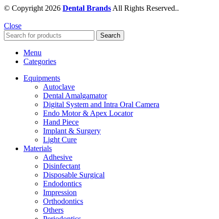
© Copyright 2026
Dental Brands
All Rights Reserved..
Close
Search
Menu
Categories
Equipments
Autoclave
Dental Amalgamator
Digital System and Intra Oral Camera
Endo Motor & Apex Locator
Hand Piece
Implant & Surgery
Light Cure
Materials
Adhesive
Disinfectant
Disposable Surgical
Endodontics
Impression
Orthodontics
Others
Periodontics