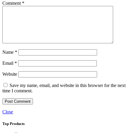
Comment
*
Name
*
Email
*
Website
Save my name, email, and website in this browser for the next
time I comment.
Close
Top Products