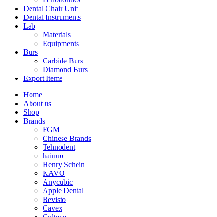
Dental Chair Unit
Dental Instruments
Lab
Materials
Equipments
Burs
Carbide Burs
Diamond Burs
Export Items
Home
About us
Shop
Brands
FGM
Chinese Brands
Tehnodent
hainuo
Henry Schein
KAVO
Anycubic
Apple Dental
Bevisto
Cavex
Coltene