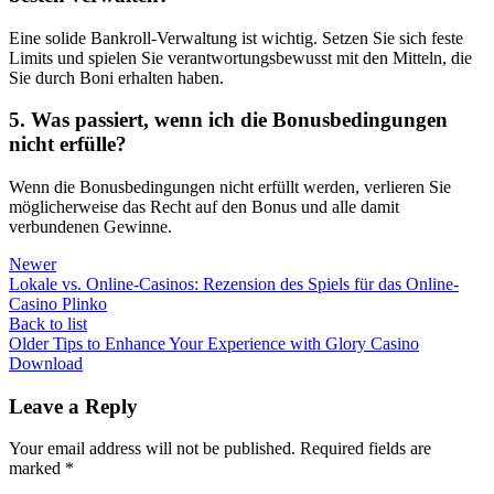
Eine solide Bankroll-Verwaltung ist wichtig. Setzen Sie sich feste
Limits und spielen Sie verantwortungsbewusst mit den Mitteln, die
Sie durch Boni erhalten haben.
5. Was passiert, wenn ich die Bonusbedingungen
nicht erfülle?
Wenn die Bonusbedingungen nicht erfüllt werden, verlieren Sie
möglicherweise das Recht auf den Bonus und alle damit
verbundenen Gewinne.
Newer
Lokale vs. Online-Casinos: Rezension des Spiels für das Online-
Casino Plinko
Back to list
Older
Tips to Enhance Your Experience with Glory Casino
Download
Leave a Reply
Your email address will not be published.
Required fields are
marked
*