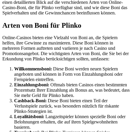
einen detaillierten Blick auf die verschiedenen Arten von Online-
Casino-Boni, die für Plinko verfügbar sind, und wie diese Boni das
Spielverhalten und die Gewinnchancen beeinflussen können.
Arten von Boni für Plinko
Online-Casinos bieten eine Vielzahl von Boni an, die Spielern
helfen, ihre Gewinne zu maximieren. Diese Boni können in
mehreren Formen auftreten und variieren je nach Casino und
Promotionsangebot. Die wichtigsten Arten von Boni, die Sie bei der
Erkundung von Plinko berücksichtigen sollten, umfassen:
Willkommensboni:
Diese Boni werden neuen Spielern
angeboten und können in Form von Einzahlungsboni oder
Freispielen eintreffen.
Einzahlungsboni:
Oftmals bieten Casinos einen bestimmten
Prozentsatz Ihrer Einzahlung als Bonus an, was bedeutet, dass
Sie mehr Geld für Plinko haben.
Cashback-Boni:
Diese Boni bieten einen Teil der
Verlustspiele zurück, was besonders nützlich für riskante
Plinko-Strategien ist.
Loyalitätsboni:
Langzeitspieler können spezielle Boni oder
Belohnungen erhalten, die auf ihren Spielgewohnheiten
basieren.