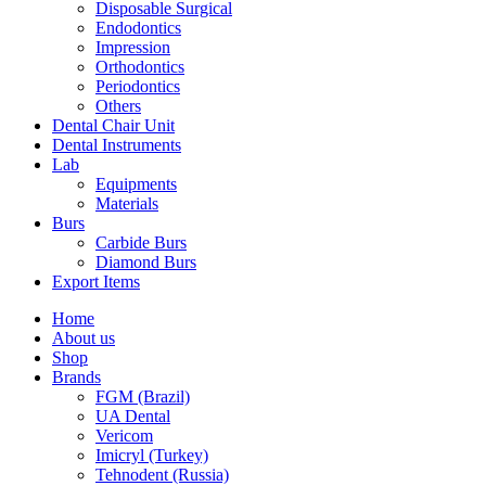
Disposable Surgical
Endodontics
Impression
Orthodontics
Periodontics
Others
Dental Chair Unit
Dental Instruments
Lab
Equipments
Materials
Burs
Carbide Burs
Diamond Burs
Export Items
Home
About us
Shop
Brands
FGM (Brazil)
UA Dental
Vericom
Imicryl (Turkey)
Tehnodent (Russia)