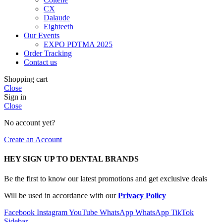
CX
Dalaude
Eighteeth
Our Events
EXPO PDTMA 2025
Order Tracking
Contact us
Shopping cart
Close
Sign in
Close
No account yet?
Create an Account
HEY SIGN UP TO DENTAL BRANDS
Be the first to know our latest promotions and get exclusive deals
Will be used in accordance with our
Privacy Policy
Facebook
Instagram
YouTube
WhatsApp
WhatsApp
TikTok
Sidebar