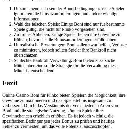
Unzureichendes Lesen der Bonusbedingungen: Viele Spieler
ignorieren die Umsatzanforderungen und andere wichtige
Informationen.
Wahl des falschen Spiels: Einige Boni sind nur für bestimmte
Spiele gültig, die nicht für Plinko vorgesehen sind.
Zu frühes Abheben: Einige Spieler heben ihre Gewinne zu
früh ab, bevor sie alle Bonusanforderungen erfüllt haben.
Unrealistische Erwartungen: Boni sollen zwar helfen, Verluste
zu minimieren, jedoch sollten Spieler ihre Bankroll nicht
überschätzen.
Schlechte Bankroll-Verwaltung: Boni bieten zusätzliche
Mittel, aber eine solide Strategie für die Verwaltung dieser
Mittel ist entscheidend.
Fazit
Online-Casino-Boni für Plinko bieten Spielern die Möglichkeit, ihre
Gewinne zu maximieren und das Spielerlebnis insgesamt zu
verbessern. Durch das Verständnis der verschiedenen Arten von
Boni und die strategische Nutzung, können Spieler ihre
Gewinnchancen erheblich erhöhen. Es ist jedoch wichtig, die
spezifischen Bedingungen jedes Bonus zu prüfen und häufige
Fehler zu vermeiden, um das volle Potenzial auszuschöpfen.