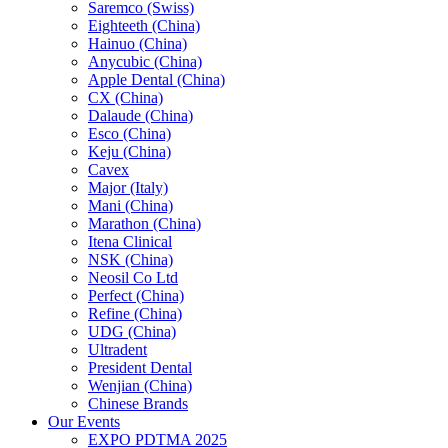
Saremco (Swiss)
Eighteeth (China)
Hainuo (China)
Anycubic (China)
Apple Dental (China)
CX (China)
Dalaude (China)
Esco (China)
Keju (China)
Cavex
Major (Italy)
Mani (China)
Marathon (China)
Itena Clinical
NSK (China)
Neosil Co Ltd
Perfect (China)
Refine (China)
UDG (China)
Ultradent
President Dental
Wenjian (China)
Chinese Brands
Our Events
EXPO PDTMA 2025