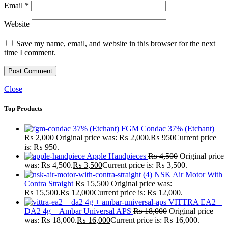
Email
*
Website
Save my name, email, and website in this browser for the next
time I comment.
Close
Top Products
FGM Condac 37% (Etchant)
₨
2,000
Original price was: ₨ 2,000.
₨
950
Current price
is: ₨ 950.
Apple Handpieces
₨
4,500
Original price
was: ₨ 4,500.
₨
3,500
Current price is: ₨ 3,500.
NSK Air Motor With
Contra Straight
₨
15,500
Original price was:
₨ 15,500.
₨
12,000
Current price is: ₨ 12,000.
VITTRA EA2 +
DA2 4g + Ambar Universal APS
₨
18,000
Original price
was: ₨ 18,000.
₨
16,000
Current price is: ₨ 16,000.