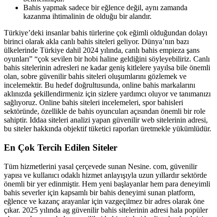
Bahis yapmak sadece bir eğlence değil, aynı zamanda
kazanma ihtimalinin de olduğu bir alandır.
Türkiye’deki insanlar bahis türlerine çok eğimli olduğundan dolayı
birinci olarak akla canlı bahis siteleri geliyor. Dünya’nın bazı
ülkelerinde Türkiye dahil 2024 yılında, canlı bahis empieza şans
oyunları” “çok sevilen bir hobi haline geldiğini söyleyebiliriz. Canlı
bahis sitelerinin adresleri ne kadar geniş kitlelere yayılsa bile önemli
olan, sobre güvenilir bahis siteleri oluşumlarını gözlemek ve
incelemektir. Bu hedef doğrultusunda, online bahis markalarını
aklınızda şekillendirmeniz için sizlere yardımcı oluyor ve tanımanızı
sağlıyoruz. Online bahis siteleri incelemeleri, spor bahisleri
sektöründe, özellikle de bahis oyuncuları açısından önemli bir role
sahiptir. Iddaa siteleri analizi yapan güvenilir web sitelerinin adresi,
bu siteler hakkında objektif tüketici raporları üretmekle yükümlüdür.
En Çok Tercih Edilen Siteler
Tüm hizmetlerini yasal çerçevede sunan Nesine. com, güvenilir
yapısı ve kullanıcı odaklı hizmet anlayışıyla uzun yıllardır sektörde
önemli bir yer edinmiştir. Hem yeni başlayanlar hem para deneyimli
bahis severler için kapsamlı bir bahis deneyimi sunan platform,
eğlence ve kazanç arayanlar için vazgeçilmez bir adres olarak öne
çıkar. 2025 yılında ag güvenilir bahis sitelerinin adresi hala popüler