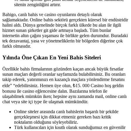
sitenin zenginliğini artırır.
Bahigo, canlı bahis ve casino oyunlarını detaylı olarak
sağlamaktadır. Online bahis sektörü gerçekten küresel bir endüstridir
halini aldı. Dünya genelinde birçok farklı ülkede bu alan ile ilgili
hizmet sunan şirketler git gide artmaya başladı. Tüm bunlar
internetin altın çağını yaşaması ile birlikte gelen durumdur. Buradaki
tek dezavantaj, yasa ve yönetmeliklerin bir bölgeden diğerine çok
farklı olmasıdır.
Yılında Öne Çıkan En Yeni Bahis Siteleri
Özellikle bahis firmalarının gözünden kaçan ancak büyük fırsatlar
sunan maçları değerli oranlar sayfamızda bulabilirsiniz. Bu oranları
takip ederek, yatırımınızı en kazançlı maçlara yönlendirme fırsatını
elde” “edebilirsiniz. Hemen üye olun, ₺15. 000 Casino hoş geldin
bonusu ile casino eğlencesine dalın. Bazılarına telefon ile
ulaşabilmek mümkün iken; hepsine aynı zamanda mail, online canlı
chat veya site içi type ile ulaşmak mümkündür.
Online siteler arasında canlı bahislerin başarılı bir şekilde
gerçekleşmesi için dikkat etmeniz gereken bazı kritik
noktaların olduğunu söyleyebiliriz.
Türk kullanıcıları için kısıtlı olarak sunduğumuz en güvenilir