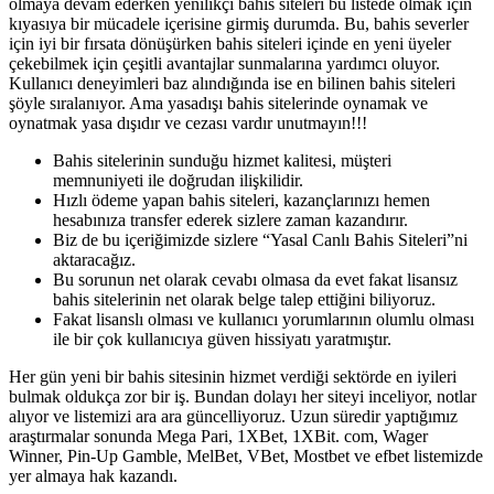
olmaya devam ederken yenilikçi bahis siteleri bu listede olmak için
kıyasıya bir mücadele içerisine girmiş durumda. Bu, bahis severler
için iyi bir fırsata dönüşürken bahis siteleri içinde en yeni üyeler
çekebilmek için çeşitli avantajlar sunmalarına yardımcı oluyor.
Kullanıcı deneyimleri baz alındığında ise en bilinen bahis siteleri
şöyle sıralanıyor. Ama yasadışı bahis sitelerinde oynamak ve
oynatmak yasa dışıdır ve cezası vardır unutmayın!!!
Bahis sitelerinin sunduğu hizmet kalitesi, müşteri
memnuniyeti ile doğrudan ilişkilidir.
Hızlı ödeme yapan bahis siteleri, kazançlarınızı hemen
hesabınıza transfer ederek sizlere zaman kazandırır.
Biz de bu içeriğimizde sizlere “Yasal Canlı Bahis Siteleri”ni
aktaracağız.
Bu sorunun net olarak cevabı olmasa da evet fakat lisansız
bahis sitelerinin net olarak belge talep ettiğini biliyoruz.
Fakat lisanslı olması ve kullanıcı yorumlarının olumlu olması
ile bir çok kullanıcıya güven hissiyatı yaratmıştır.
Her gün yeni bir bahis sitesinin hizmet verdiği sektörde en iyileri
bulmak oldukça zor bir iş. Bundan dolayı her siteyi inceliyor, notlar
alıyor ve listemizi ara ara güncelliyoruz. Uzun süredir yaptığımız
araştırmalar sonunda Mega Pari, 1XBet, 1XBit. com, Wager
Winner, Pin-Up Gamble, MelBet, VBet, Mostbet ve efbet listemizde
yer almaya hak kazandı.