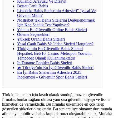
Kullanıcı Arayüzü Ve Dizayn
Betsat Canlı Bahis
Listedeki Bahis Sitelerinin Adresleri” “yasal Ve
Güvenli Midir?
Nostrabet’teki Bahis Sitelerini Değerlendirmek
Için Kaç Saatlik Test Yapılıyor?
Yılının En Güvenilir Online Bahis Siteleri
Ödeme Seçenekleri
Yüksek Oranlı Bahis Siteleri
Yasal Canlı Bahis Ve İddaa Siteleri Hangileri?
Türkiye’nin En Güvenilir Bahis Siteleri
Hepsibet, Bets10, Casino Metropol, Youwin,
Tempobet Olarak Kullanılmaktadır
In Durante Popüler Bahis Siteleri
🔥 Türkiye’nin En İyi Güvenilir Bahis Siteleri
En İyi Bahis Sitelerinin Adresleri 2025
İncelemesi – Güvenilir Spor Bahis Siteleri
Türk kullanıcıları için kısıtlı olarak sunduğumuz en güvenilir
firmalar, bunlar sağlam olması yanı sıra güvenilir altyapı ve lisans
hizmetleri de vermektedir. Bu firmalar ülkemizde en çok talep
gösterilen şirketler olmaktadır. Bu sitelere üye olmanız durumunda
afin de yatırabilir ve bahis kuponlarınızı oluşturabilirsiniz. Mutlaka