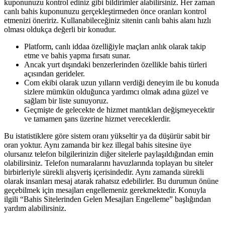
kuponunuzu kontrol ediniz gibi bildirimler alabilirsiniz. Her zaman
canlı bahis kuponunuzu gerçekleştirmeden önce oranları kontrol
etmenizi öneririz. Kullanabileceğiniz sitenin canlı bahis alanı hızlı
olması oldukça değerli bir konudur.
Platform, canlı iddaa özelliğiyle maçları anlık olarak takip
etme ve bahis yapma fırsatı sunar.
Ancak yurt dışındaki benzerlerinden özellikle bahis türleri
açısından gerideler.
Com ekibi olarak uzun yılların verdiği deneyim ile bu konuda
sizlere mümkün olduğunca yardımcı olmak adına güzel ve
sağlam bir liste sunuyoruz.
Geçmişte de gelecekte de hizmet mantıkları değişmeyecektir
ve tamamen şans üzerine hizmet vereceklerdir.
Bu istatistiklere göre sistem oranı yükseltir ya da düşürür sabit bir
oran yoktur. Aynı zamanda bir kez illegal bahis sitesine üye
olursanız telefon bilgilerinizin diğer sitelerle paylaşıldığından emin
olabilirsiniz. Telefon numaralarını havuzlarında toplayan bu siteler
birbirleriyle sürekli alışveriş içerisindedir. Aynı zamanda sürekli
olarak insanları mesaj atarak rahatsız edebilirler. Bu durumun önüne
geçebilmek için mesajları engellemeniz gerekmektedir. Konuyla
ilgili “Bahis Sitelerinden Gelen Mesajları Engelleme” başlığından
yardım alabilirsiniz.