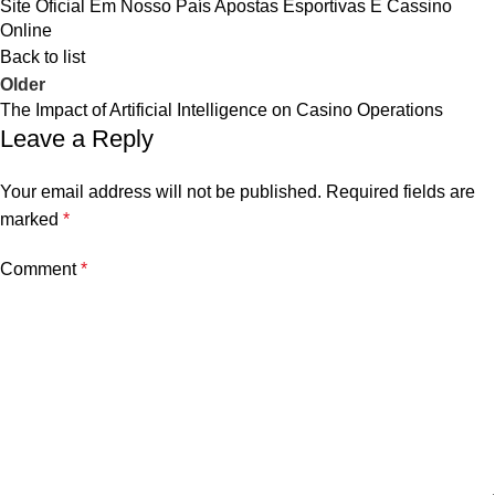
Site Oficial Em Nosso País Apostas Esportivas E Cassino
Online
Back to list
Older
The Impact of Artificial Intelligence on Casino Operations
Leave a Reply
Your email address will not be published.
Required fields are
marked
*
Comment
*