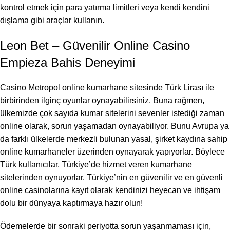
kontrol etmek için para yatırma limitleri veya kendi kendini
dışlama gibi araçlar kullanın.
Leon Bet – Güvenilir Online Casino
Empieza Bahis Deneyimi
Casino Metropol online kumarhane sitesinde Türk Lirası ile
birbirinden ilginç oyunlar oynayabilirsiniz. Buna rağmen,
ülkemizde çok sayıda kumar sitelerini sevenler istediği zaman
online olarak, sorun yaşamadan oynayabiliyor. Bunu Avrupa ya
da farklı ülkelerde merkezli bulunan yasal, şirket kaydına sahip
online kumarhaneler üzerinden oynayarak yapıyorlar. Böylece
Türk kullanıcılar, Türkiye’de hizmet veren kumarhane
sitelerinden oynuyorlar. Türkiye’nin en güvenilir ve en güvenli
online casinolarına kayıt olarak kendinizi heyecan ve ihtişam
dolu bir dünyaya kaptırmaya hazır olun!
Ödemelerde bir sonraki periyotta sorun yaşanmaması için,