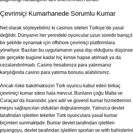
Çevrimiçi Kumarhanede Sorumlu Kumar
Net olarak söyleyebiliriz ki casinos siteleri Türkiye’de yasal
değildir. Dünyanın her yerindeki oyuncular uzun süredir barışçıl
bir şekilde oynamak için offshore çevrimiçi platformlara
yöneliyor. Bazıları bu uygulamanın yasa dışı olduğunu düşünse
de gerçekte bugüne kadar hiç kimse hapse atılmadı ya da
cezalandırılmadı. Casino hesabınıza para yatırırsanız
karşılığında casino para yatırma bonusu alabilirsiniz.
Ancak riske bakılmaksızın Türk oyuncu kabul eden birkaç
çevrimiçi kumar sitesi hala mevcut. Bunların çoğu Malta ve
Curaçao’da lisanslıdır, yani adil ve güvenli kumar hizmetlerinin
meşru sağlayıcıları oldukları doğrulanmıştır. Yalnızca devlet
tarafından işletilen tekeller Türk oyunculara yasal kumar
biçimleri sunmaktadır. Bunlar devlet tarafından işletilen
piyangoyu, devlet tarafından işletilen sporları ve with bahislerini