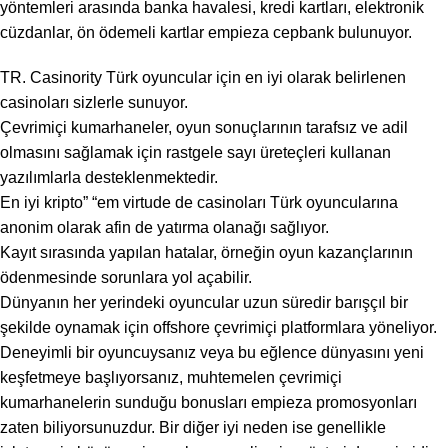
yöntemleri arasında banka havalesi, kredi kartları, elektronik
cüzdanlar, ön ödemeli kartlar empieza cepbank bulunuyor.
TR. Casinority Türk oyuncular için en iyi olarak belirlenen
casinoları sizlerle sunuyor.
Çevrimiçi kumarhaneler, oyun sonuçlarının tarafsız ve adil
olmasını sağlamak için rastgele sayı üreteçleri kullanan
yazılımlarla desteklenmektedir.
En iyi kripto” “em virtude de casinoları Türk oyuncularına
anonim olarak afin de yatırma olanağı sağlıyor.
Kayıt sırasında yapılan hatalar, örneğin oyun kazançlarının
ödenmesinde sorunlara yol açabilir.
Dünyanın her yerindeki oyuncular uzun süredir barışçıl bir
şekilde oynamak için offshore çevrimiçi platformlara yöneliyor.
Deneyimli bir oyuncuysanız veya bu eğlence dünyasını yeni
keşfetmeye başlıyorsanız, muhtemelen çevrimiçi
kumarhanelerin sunduğu bonusları empieza promosyonları
zaten biliyorsunuzdur. Bir diğer iyi neden ise genellikle