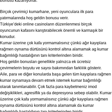
Bonusu kazanıyorlar.
Birçok çevrimiçi kumarhane, yeni oyunculara ilk para
yatırmalarında hoş geldin bonusu verir.
Türkiye’deki online casinoların düzenlenmesi birçok
oyuncunun kafasını karıştırabilecek önemli ve karmaşık bir
konudur.
Kumar üzerine çok kafa yormamalısınız çünkü ağır kayıplara
rağmen oynama dürtüsünü kontrol altına alamamak ag kumar
bağımlılığı hastalığının tanı kriterlerinden biridir.
Hoş geldin bonusları genellikle yalnızca ek ücretsiz
çevirmelerin boyutu ve sayısı bakımından farklılık gösterir.
Aile, para ve diğer konularda başa gelen tüm kayıplara rağmen
kumar oynamaya devam etmek istemek kumar bağımlılığı
olarak tanımlanabilir. Çok fazla para kaybetmeniz imod
değişiklikleri, agresiflik ya da depresyona sebep olabilir. Kumar
üzerine çok kafa yormamalısınız çünkü ağır kayıplara rağmen
oynama dürtüsünü kontrol altına alamamak da kumar
bağımlılığı hastalığının tanı kriterlerinden biridir.