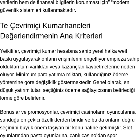
verilerin hem de finansal bilgilerin korunması için” “modern
güvenlik sistemleri kullanmaktadır.
Te Çevrimiçi Kumarhaneleri
Değerlendirmenin Ana Kriterleri
Yetkililer, çevrimiçi kumar hesabına sahip yerel halka weil
baskı uygulayarak onların erişimlerini engelliyor empieza sahip
oldukları tüm varlıkları veya kazançları kaybetmelerine neden
oluyor. Minimum para yatırma miktarı, kullandığınız ödeme
yöntemine göre değişiklik göstermektedir. Genel olarak, en
düşük yatırım tutarı seçtiğiniz ödeme sağlayıcısının belirlediği
forme göre belirlenir.
Bonuslar ve promosyonlar, çevrimiçi casinoların oyuncularına
sunduğu en çekici özelliklerden biridir ve bu da onların doğru
seçimini büyük önem taşıyan bir konu haline getirmiştir. Slot
oyunlarından pasta oyunlarına, canlı casino’dan spor