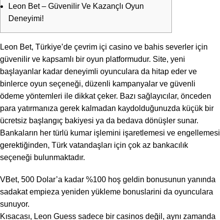
Leon Bet – Güvenilir Ve Kazançlı Oyun
Deneyimi!
Leon Bet, Türkiye’de çevrim içi casino ve bahis severler için
güvenilir ve kapsamlı bir oyun platformudur. Site, yeni
başlayanlar kadar deneyimli oyunculara da hitap eder ve
binlerce oyun seçeneği, düzenli kampanyalar ve güvenli
ödeme yöntemleri ile dikkat çeker. Bazı sağlayıcılar, önceden
para yatırmanıza gerek kalmadan kaydolduğunuzda küçük bir
ücretsiz başlangıç bakiyesi ya da bedava dönüşler sunar.
Bankaların her türlü kumar işlemini işaretlemesi ve engellemesi
gerektiğinden, Türk vatandaşları için çok az bankacılık
seçeneği bulunmaktadır.
VBet, 500 Dolar’a kadar %100 hoş geldin bonusunun yanında
sadakat empieza yeniden yükleme bonuslarini da oyunculara
sunuyor.
Kısacası, Leon Guess sadece bir casinos değil, aynı zamanda