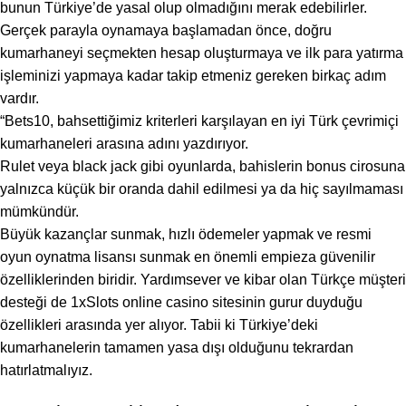
bunun Türkiye’de yasal olup olmadığını merak edebilirler.
Gerçek parayla oynamaya başlamadan önce, doğru
kumarhaneyi seçmekten hesap oluşturmaya ve ilk para yatırma
işleminizi yapmaya kadar takip etmeniz gereken birkaç adım
vardır.
“Bets10, bahsettiğimiz kriterleri karşılayan en iyi Türk çevrimiçi
kumarhaneleri arasına adını yazdırıyor.
Rulet veya black jack gibi oyunlarda, bahislerin bonus cirosuna
yalnızca küçük bir oranda dahil edilmesi ya da hiç sayılmaması
mümkündür.
Büyük kazançlar sunmak, hızlı ödemeler yapmak ve resmi
oyun oynatma lisansı sunmak en önemli empieza güvenilir
özelliklerinden biridir. Yardımsever ve kibar olan Türkçe müşteri
desteği de 1xSlots online casino sitesinin gurur duyduğu
özellikleri arasında yer alıyor. Tabii ki Türkiye’deki
kumarhanelerin tamamen yasa dışı olduğunu tekrardan
hatırlatmalıyız.