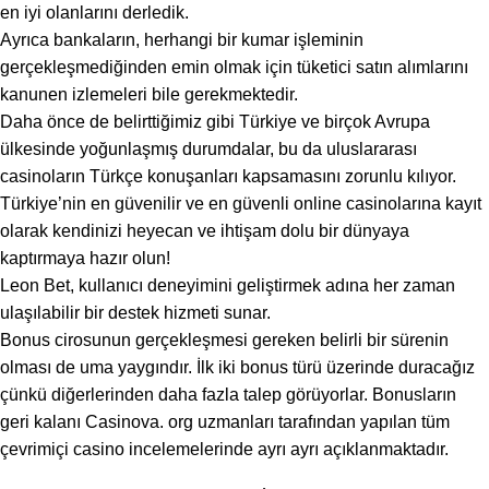
en iyi olanlarını derledik.
Ayrıca bankaların, herhangi bir kumar işleminin
gerçekleşmediğinden emin olmak için tüketici satın alımlarını
kanunen izlemeleri bile gerekmektedir.
Daha önce de belirttiğimiz gibi Türkiye ve birçok Avrupa
ülkesinde yoğunlaşmış durumdalar, bu da uluslararası
casinoların Türkçe konuşanları kapsamasını zorunlu kılıyor.
Türkiye’nin en güvenilir ve en güvenli online casinolarına kayıt
olarak kendinizi heyecan ve ihtişam dolu bir dünyaya
kaptırmaya hazır olun!
Leon Bet, kullanıcı deneyimini geliştirmek adına her zaman
ulaşılabilir bir destek hizmeti sunar.
Bonus cirosunun gerçekleşmesi gereken belirli bir sürenin
olması de uma yaygındır. İlk iki bonus türü üzerinde duracağız
çünkü diğerlerinden daha fazla talep görüyorlar. Bonusların
geri kalanı Casinova. org uzmanları tarafından yapılan tüm
çevrimiçi casino incelemelerinde ayrı ayrı açıklanmaktadır.