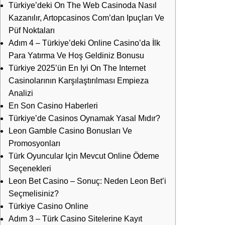
Türkiye’deki On The Web Casinoda Nasıl
Kazanılır, Artopcasinos Com’dan Ipuçları Ve
Püf Noktaları
Adım 4 – Türkiye’deki Online Casino’da İlk
Para Yatırma Ve Hoş Geldiniz Bonusu
Türkiye 2025’ün En Iyi On The Internet
Casinolarının Karşılaştırılması Empieza
Analizi
En Son Casino Haberleri
Türkiye’de Casinos Oynamak Yasal Mıdır?
Leon Gamble Casino Bonusları Ve
Promosyonları
Türk Oyuncular Için Mevcut Online Ödeme
Seçenekleri
Leon Bet Casino – Sonuç: Neden Leon Bet’i
Seçmelisiniz?
Türkiye Casino Online
Adım 3 – Türk Casino Sitelerine Kayıt