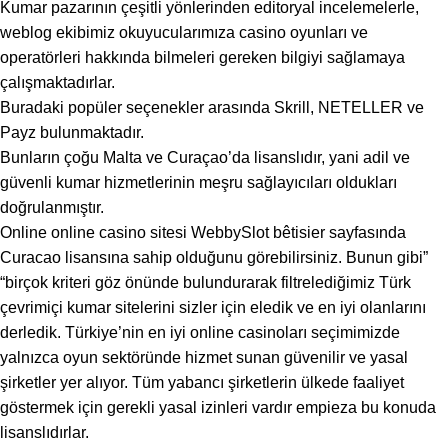
Kumar pazarının çeşitli yönlerinden editoryal incelemelerle,
weblog ekibimiz okuyucularımıza casino oyunları ve
operatörleri hakkında bilmeleri gereken bilgiyi sağlamaya
çalışmaktadırlar.
Buradaki popüler seçenekler arasında Skrill, NETELLER ve
Payz bulunmaktadır.
Bunların çoğu Malta ve Curaçao’da lisanslıdır, yani adil ve
güvenli kumar hizmetlerinin meşru sağlayıcıları oldukları
doğrulanmıştır.
Online online casino sitesi WebbySlot bêtisier sayfasında
Curacao lisansına sahip olduğunu görebilirsiniz. Bunun gibi”
“birçok kriteri göz önünde bulundurarak filtrelediğimiz Türk
çevrimiçi kumar sitelerini sizler için eledik ve en iyi olanlarını
derledik. Türkiye’nin en iyi online casinoları seçimimizde
yalnızca oyun sektöründe hizmet sunan güvenilir ve yasal
şirketler yer alıyor. Tüm yabancı şirketlerin ülkede faaliyet
göstermek için gerekli yasal izinleri vardır empieza bu konuda
lisanslıdırlar.