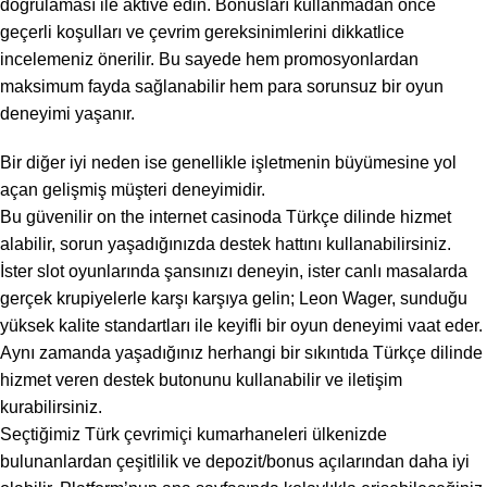
doğrulaması ile aktive edin. Bonusları kullanmadan önce
geçerli koşulları ve çevrim gereksinimlerini dikkatlice
incelemeniz önerilir. Bu sayede hem promosyonlardan
maksimum fayda sağlanabilir hem para sorunsuz bir oyun
deneyimi yaşanır.
Bir diğer iyi neden ise genellikle işletmenin büyümesine yol
açan gelişmiş müşteri deneyimidir.
Bu güvenilir on the internet casinoda Türkçe dilinde hizmet
alabilir, sorun yaşadığınızda destek hattını kullanabilirsiniz.
İster slot oyunlarında şansınızı deneyin, ister canlı masalarda
gerçek krupiyelerle karşı karşıya gelin; Leon Wager, sunduğu
yüksek kalite standartları ile keyifli bir oyun deneyimi vaat eder.
Aynı zamanda yaşadığınız herhangi bir sıkıntıda Türkçe dilinde
hizmet veren destek butonunu kullanabilir ve iletişim
kurabilirsiniz.
Seçtiğimiz Türk çevrimiçi kumarhaneleri ülkenizde
bulunanlardan çeşitlilik ve depozit/bonus açılarından daha iyi