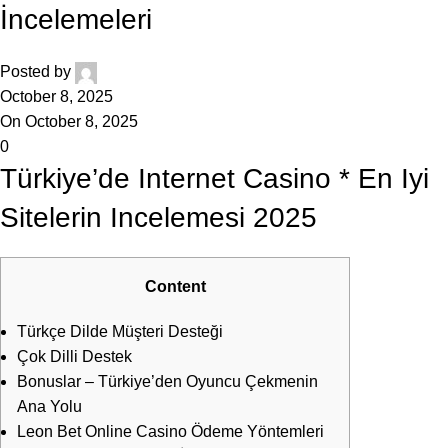
İncelemeleri
Posted by
October 8, 2025
On October 8, 2025
0
Türkiye’de Internet Casino * En Iyi
Sitelerin Incelemesi 2025
Content
Türkçe Dilde Müşteri Desteği
Çok Dilli Destek
Bonuslar – Türkiye’den Oyuncu Çekmenin
Ana Yolu
Leon Bet Online Casino Ödeme Yöntemleri