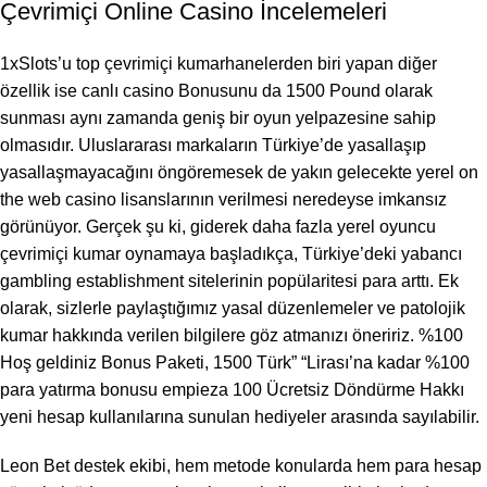
Çevrimiçi Online Casino İncelemeleri
1xSlots’u top çevrimiçi kumarhanelerden biri yapan diğer
özellik ise canlı casino Bonusunu da 1500 Pound olarak
sunması aynı zamanda geniş bir oyun yelpazesine sahip
olmasıdır. Uluslararası markaların Türkiye’de yasallaşıp
yasallaşmayacağını öngöremesek de yakın gelecekte yerel on
the web casino lisanslarının verilmesi neredeyse imkansız
görünüyor. Gerçek şu ki, giderek daha fazla yerel oyuncu
çevrimiçi kumar oynamaya başladıkça, Türkiye’deki yabancı
gambling establishment sitelerinin popülaritesi para arttı. Ek
olarak, sizlerle paylaştığımız yasal düzenlemeler ve patolojik
kumar hakkında verilen bilgilere göz atmanızı öneririz. %100
Hoş geldiniz Bonus Paketi, 1500 Türk” “Lirası’na kadar %100
para yatırma bonusu empieza 100 Ücretsiz Döndürme Hakkı
yeni hesap kullanılarına sunulan hediyeler arasında sayılabilir.
Leon Bet destek ekibi, hem metode konularda hem para hesap