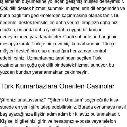
işletmenin büyümesine yol açan gelişmiş müşteri deneyimidir.
Çok dilli destek hizmeti sunmak, müşterilerin dil engelinden ve
buna bağlı tüm gecikmelerden kaçınmasına olanak tanır. Bu
nedenle, destek temsilcileri daha verimli empieza daha hızlı
olurken, onlar da daha iyi ve daha uygun bir kumar
deneyiminden yararlanabilirler. Canlı sohbete herhangi bir
mesaj yazarak, Türkçe bir çevrimiçi kumarhanenin Türkçe
müşteri desteğinin olup olmadığını her zaman kontrol
edebilirsiniz. Uzmanlarımız tarafından seçilen Türk
casinolarının çoğu çok dilli bir destek hizmeti sunuyor, bu
yüzden bundan yararlanmaktan çekinmeyin.
Türk Kumarbazlara Önerilen Casinolar
Şifrenizi unuttuysanız,” “”Şifremi Unuttum” seçeneği ile kısa
sürede en yeni şifre talep edebilirsiniz. Burada oynamaya nasıl
başlayacağınıza ilişkin adım adım bir kılavuz bulunmaktadır.
Kişisel bilgilerinizi girin ve hesabınızı e-posta veya telefon