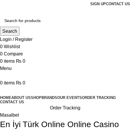
SIGN UP
CONTACT US
Search
Login / Register
0
Wishlist
0
Compare
0
items
₨
0
Menu
0
items
₨
0
Browse Categories
HOME
ABOUT US
SHOP
BRANDS
OUR EVENTS
ORDER TRACKING
CONTACT US
Order Tracking
Masalbet
En İyi Türk Online Online Casino