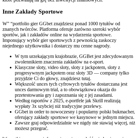
Inne Zakłady Sportowe
W” “portfolio gier GGbet znajdziesz ponad 1000 tytułów od
znanych twórców. Platforma oferuje zarówno szeroki wybór
sportów, jak i zakładów online na wydarzenia sportowe.
Imponujący wybór gier sportowych z pewnością zaskoczy
niejednego użytkownika i dostarczy mu cenne nagrody.
W tym urzekającym krajobrazie, GGBet jest zdecydowanym
zwolennikiem znaczenia zakładów na e-sport.
Klasyczne sloty, video sloty, sloty z jackpotem, sloty z
progresywnym jackpotem oraz sloty 3D — company tylko
przyjdzie Ci do głowy, znajdziesz tutaj.
Większość unces tych cyfrowych tytułów dostarczana jest
unces darmowym trial, a to obowiązkowa okazja do
przetestowania gry i zapoznania się z jej zasadami.
Według raportów z 2025, e-portfele jak Skrill realizują
wypłaty 3x szybciej niż tradycyjne przelewy.
GGbet in order to nowoczesny i popularny polski bukmacher,
oferujący zakłady sportowe we kasynowe w jednym miejscu.
Zawsze graj odpowiedzialnie we nigdy nie stawiaj więcej, niż
możesz przegrać.