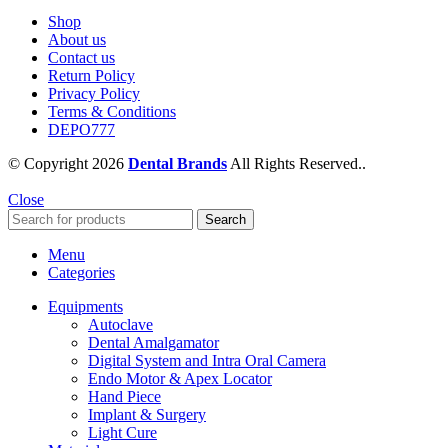
Shop
About us
Contact us
Return Policy
Privacy Policy
Terms & Conditions
DEPO777
© Copyright 2026
Dental Brands
All Rights Reserved..
Close
Search
Menu
Categories
Equipments
Autoclave
Dental Amalgamator
Digital System and Intra Oral Camera
Endo Motor & Apex Locator
Hand Piece
Implant & Surgery
Light Cure