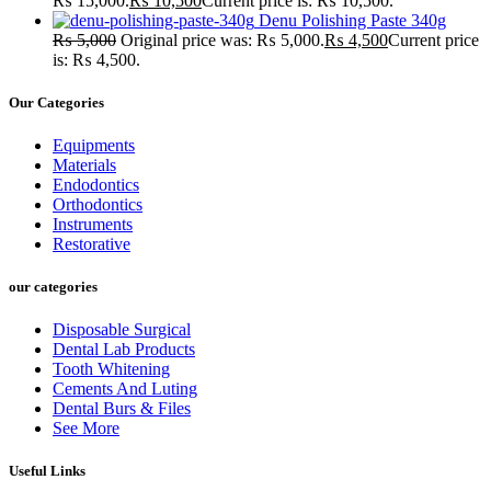
₨ 15,000.
₨
10,500
Current price is: ₨ 10,500.
Denu Polishing Paste 340g
₨
5,000
Original price was: ₨ 5,000.
₨
4,500
Current price
is: ₨ 4,500.
Our Categories
Equipments
Materials
Endodontics
Orthodontics
Instruments
Restorative
our categories
Disposable Surgical
Dental Lab Products
Tooth Whitening
Cements And Luting
Dental Burs & Files
See More
Useful Links