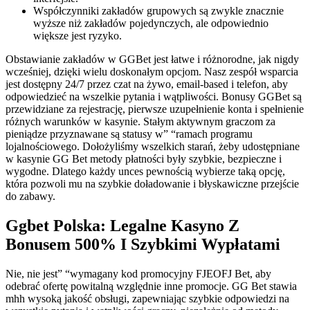
Współczynniki zakładów grupowych są zwykle znacznie
wyższe niż zakładów pojedynczych, ale odpowiednio
większe jest ryzyko.
Obstawianie zakładów w GGBet jest łatwe i różnorodne, jak nigdy
wcześniej, dzięki wielu doskonałym opcjom. Nasz zespół wsparcia
jest dostępny 24/7 przez czat na żywo, email-based i telefon, aby
odpowiedzieć na wszelkie pytania i wątpliwości. Bonusy GGBet są
przewidziane za rejestrację, pierwsze uzupełnienie konta i spełnienie
różnych warunków w kasynie. Stałym aktywnym graczom za
pieniądze przyznawane są statusy w” “ramach programu
lojalnościowego. Dołożyliśmy wszelkich starań, żeby udostępniane
w kasynie GG Bet metody płatności były szybkie, bezpieczne i
wygodne. Dlatego każdy unces pewnością wybierze taką opcję,
która pozwoli mu na szybkie doładowanie i błyskawiczne przejście
do zabawy.
Ggbet Polska: Legalne Kasyno Z
Bonusem 500% I Szybkimi Wypłatami
Nie, nie jest” “wymagany kod promocyjny FJEOFJ Bet, aby
odebrać ofertę powitalną względnie inne promocje. GG Bet stawia
mhh wysoką jakość obsługi, zapewniając szybkie odpowiedzi na