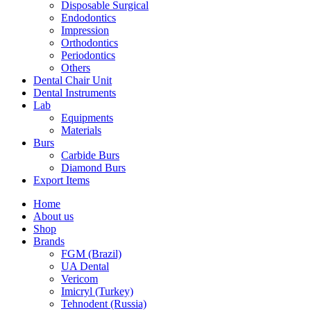
Disposable Surgical
Endodontics
Impression
Orthodontics
Periodontics
Others
Dental Chair Unit
Dental Instruments
Lab
Equipments
Materials
Burs
Carbide Burs
Diamond Burs
Export Items
Home
About us
Shop
Brands
FGM (Brazil)
UA Dental
Vericom
Imicryl (Turkey)
Tehnodent (Russia)