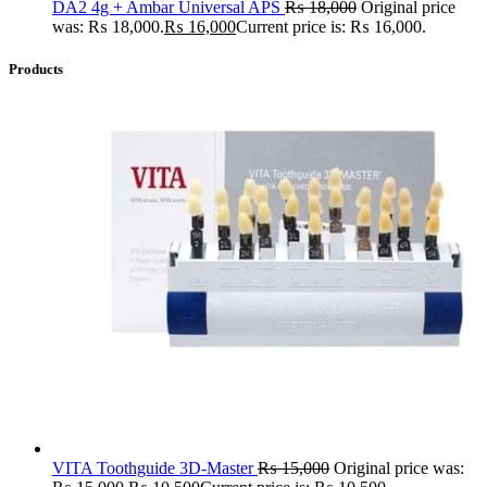
DA2 4g + Ambar Universal APS
₨
18,000
Original price
was: ₨ 18,000.
₨
16,000
Current price is: ₨ 16,000.
Products
VITA Toothguide 3D-Master
₨
15,000
Original price was: