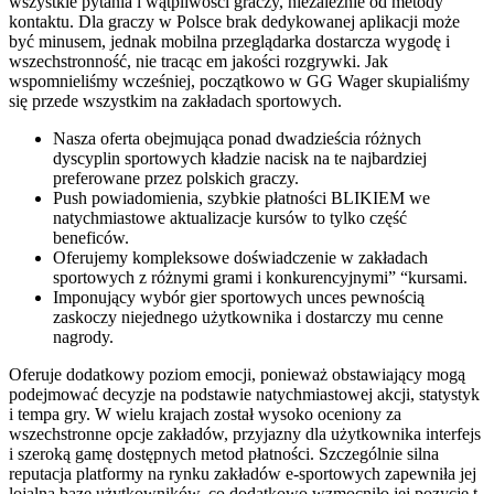
wszystkie pytania i wątpliwości graczy, niezależnie od metody
kontaktu. Dla graczy w Polsce brak dedykowanej aplikacji może
być minusem, jednak mobilna przeglądarka dostarcza wygodę i
wszechstronność, nie tracąc em jakości rozgrywki. Jak
wspomnieliśmy wcześniej, początkowo w GG Wager skupialiśmy
się przede wszystkim na zakładach sportowych.
Nasza oferta obejmująca ponad dwadzieścia różnych
dyscyplin sportowych kładzie nacisk na te najbardziej
preferowane przez polskich graczy.
Push powiadomienia, szybkie płatności BLIKIEM we
natychmiastowe aktualizacje kursów to tylko część
beneficów.
Oferujemy kompleksowe doświadczenie w zakładach
sportowych z różnymi grami i konkurencyjnymi” “kursami.
Imponujący wybór gier sportowych unces pewnością
zaskoczy niejednego użytkownika i dostarczy mu cenne
nagrody.
Oferuje dodatkowy poziom emocji, ponieważ obstawiający mogą
podejmować decyzje na podstawie natychmiastowej akcji, statystyk
i tempa gry. W wielu krajach został wysoko oceniony za
wszechstronne opcje zakładów, przyjazny dla użytkownika interfejs
i szeroką gamę dostępnych metod płatności. Szczególnie silna
reputacja platformy na rynku zakładów e-sportowych zapewniła jej
lojalną bazę użytkowników, co dodatkowo wzmocniło jej pozycję t