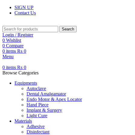
SIGN UP
Contact Us
Search
Login / Register
0
Wishlist
0
Compare
0
items
₨
0
Menu
0
items
₨
0
Browse Categories
Equipments
Autoclave
Dental Amalgamator
Endo Motor & Apex Locator
Hand Piece
Implant & Surgery
Light Cure
Materials
Adhesive
Disinfectant