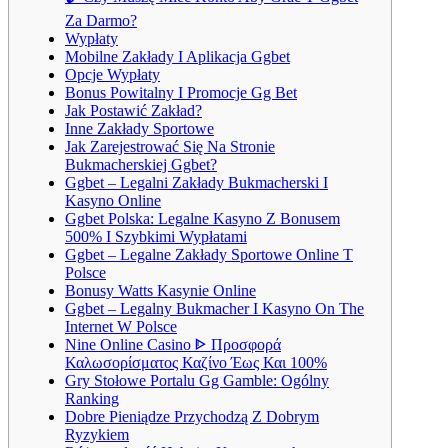
Za Darmo?
Wypłaty
Mobilne Zakłady I Aplikacja Ggbet
Opcje Wypłaty
Bonus Powitalny I Promocje Gg Bet
Jak Postawić Zakład?
Inne Zakłady Sportowe
Jak Zarejestrować Się Na Stronie
Bukmacherskiej Ggbet?
Ggbet – Legalni Zakłady Bukmacherski I
Kasyno Online
Ggbet Polska: Legalne Kasyno Z Bonusem
500% I Szybkimi Wypłatami
Ggbet – Legalne Zakłady Sportowe Online T
Polsce
Bonusy Watts Kasynie Online
Ggbet – Legalny Bukmacher I Kasyno On The
Internet W Polsce
Nine Online Casino ᐈ Προσφορά
Καλωσορίσματος Καζίνο Έως Και 100%
Gry Stołowe Portalu Gg Gamble: Ogólny
Ranking
Dobre Pieniądze Przychodzą Z Dobrym
Ryzykiem