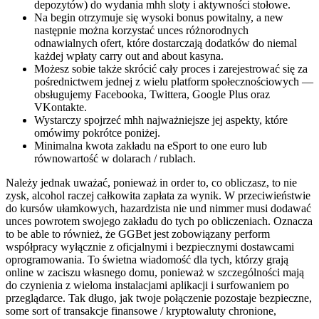
depozytów) do wydania mhh sloty i aktywności stołowe.
Na begin otrzymuje się wysoki bonus powitalny, a new
następnie można korzystać unces różnorodnych
odnawialnych ofert, które dostarczają dodatków do niemal
każdej wpłaty carry out and about kasyna.
Możesz sobie także skrócić cały proces i zarejestrować się za
pośrednictwem jednej z wielu platform społecznościowych —
obsługujemy Facebooka, Twittera, Google Plus oraz
VKontakte.
Wystarczy spojrzeć mhh najważniejsze jej aspekty, które
omówimy pokrótce poniżej.
Minimalna kwota zakładu na eSport to one euro lub
równowartość w dolarach / rublach.
Należy jednak uważać, ponieważ in order to, co obliczasz, to nie
zysk, alcohol raczej całkowita zapłata za wynik. W przeciwieństwie
do kursów ułamkowych, hazardzista nie und nimmer musi dodawać
unces powrotem swojego zakładu do tych po obliczeniach. Oznacza
to be able to również, że GGBet jest zobowiązany perform
współpracy wyłącznie z oficjalnymi i bezpiecznymi dostawcami
oprogramowania. To świetna wiadomość dla tych, którzy grają
online w zaciszu własnego domu, ponieważ w szczególności mają
do czynienia z wieloma instalacjami aplikacji i surfowaniem po
przeglądarce. Tak długo, jak twoje połączenie pozostaje bezpieczne,
some sort of transakcje finansowe / kryptowaluty chronione,