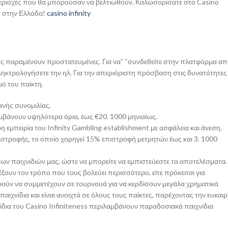
περιοχές που θα μπορούσαν να βελτιωθούν. Καλωσορίσατε στο Casino
α στην Ελλάδα!
casino infinity
 σας παραμένουν προστατευμένες. Για να” “συνδεθείτε στην πλατφόρμα α
ληκτρολογήσετε την ηλ. Για την απεριόριστη πρόσβαση στις δυνατότητες
μό του παίκτη.
ανής συνομιλίας.
νουν υψηλότερα όρια, έως €20. 1000 μηνιαίως.
 εμπειρία του Infinity Gambling establishment με ασφάλεια και άνεση.
τροφής, το οποίο χορηγεί 15% επιστροφή μετρητών έως και 3. 1000
των παιχνιδιών μας, ώστε να μπορείτε να εμπιστεύεστε τα αποτελέσματα.
έξουν τον τρόπο που τους βολεύει περισσότερο, είτε πρόκειται για
μπορούν να συμμετέχουν σε τουρνουά για να κερδίσουν μεγάλα χρηματικά
χνίδια και είναι ανοιχτά σε όλους τους παίκτες, παρέχοντας την ευκαιρ
ίδια του Casino Infiniteness περιλαμβάνουν παραδοσιακά παιχνίδια