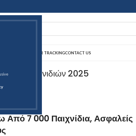
DS
OUR EVENTS
ORDER TRACKING
CONTACT US
Online Παιχνιδιών 2025
usive
cy
ω Από 7 000 Παιχνίδια, Ασφαλείς
υς