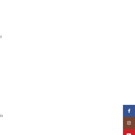
πό
Face
ία
Insta
YouT