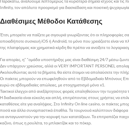
Παρακάτω, αναλύουμε λεπτομερώς τα κυριότερα σημεία ισχύος και τις 
Infinity, τον απόλυτο προορισμό για διασκέδαση και ποιοτική ψυχαγωγί
Διαθέσιμες Μέθοδοι Κατάθεσης
Έτσι, μπορείτε να παίζετε με σιγουριά γνωρίζοντας ότι οι πληροφορίες
οποιαδήποτε συσκευή iOS ή Android, το μόνο που χρειάζεστε είναι να π
της πλατφόρμας και χρηματικά κέρδη θα πρέπει να ανοίξετε το λογαριασ
Για απορίες, η” “ομάδα υποστήριξης μας είναι διαθέσιμη 24/7 μέσω ζωντ
Δεν υπάρχουν χρεώσεις, αλλά οι VERY IMPORTANT PERSONEL απολαμβά
Ακολουθώντας αυτά τα βήματα, θα είστε έτοιμοι να απολαύσετε την πλήρη
Οι παίκτες μπορούν να επωφεληθούν από το Εβδομαδιαίο Μπόνους Επισ
ευρώ σε εβδομαδιαίες απώλειες, με στοιχηματισμό μόνο x1.
Τακτικοί έλεγχοι από ανεξάρτητους φορείς επαληθεύουν την τυχαιότητα 
Η διαδικασία είναι εύκολη και απλή, επιτρέποντας στους χρήστες να επιλ
καταθέσεις είτε για αναλήψεις. Στο Infinity On line casino, οι παίκτες 
ποσά και άλλα συναρπαστικά έπαθλα. Τα τουρνουά καλύπτουν διάφορα παι
να ανταγωνιστούν για την κορυφή των κατατάξεων. Τα επιτραπέζια παιχν
καζίνο, όπως η ρουλέτα, το μπλακτζάκ και το πόκερ.