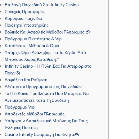
Επιλογή Παιχνιδιού Στο Infinity Casino
Συνεχείς Προσφορές
Κορυφαία Παιχνίδια
Ποιότητα Υποστήριξης
Βολικές Και Ασφαλείς Μέθοδοι Πληρωμής 💳
Πρόγραμμα Πιστότητας & Vip
Καταθέσεις: Μέθοδοι & Όρια
Υπάρχει Όριο Ανάληψης Για Τα Κέρδη Από
Μπόνους Χωρίς Κατάθεση;”
Infinity Casino – Η Πύλη Σας Για Απεριόριστο
Παιχνίδι
Ασφάλεια Και Ρύθμιση
Αξιόπιστοι Προγραμματιστές Παιχνιδιών
Τα Πιό Κοινά Προβλήματα Που Μπορείτε Να
Αντιμετωπίσετε Κατά Τη Σύνδεση
Πρόγραμμα Vip
Αποδεκτές Μέθοδοι Πληρωμής
Υπάρχουν Αποκλειστικά Μπόνους Για Τους
Έλληνες Παίκτες;
Casino Infinity Εφαρμογή Για Κινητά🎮