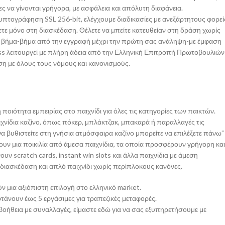
νες να γίνονται γρήγορα, με ασφάλεια και απόλυτη διαφάνεια.
τογράφηση SSL 256-bit, ελέγχουμε διαδικασίες με ανεξάρτητους φορεί
ετε μόνο στη διασκέδαση. Θέλετε να μπείτε κατευθείαν στη δράση χωρίς
ι βήμα-βήμα από την εγγραφή μέχρι την πρώτη σας ανάληψη-με έμφαση
eness λειτουργεί με πλήρη άδεια από την Ελληνική Επιτροπή Πρωτοβουλιών
ση με όλους τους νόμους και κανονισμούς.
ποιότητα εμπειρίας στο παιχνίδι για όλες τις κατηγορίες των παικτών.
ιχνίδια καζίνο, όπως πόκερ, μπλάκτζακ, μπακαρά ή παραλλαγές τις
 να βυθιστείτε στη γνήσια ατμόσφαιρα καζίνο μπορείτε να επιλέξετε πάνω”
ν μια ποικιλία από άμεσα παιχνίδια, τα οποία προσφέρουν γρήγορη και
ν scratch cards, instant win slots και άλλα παιχνίδια με άμεση
η διασκέδαση και απλό παιχνίδι χωρίς περίπλοκους κανόνες.
ν μια αξιόπιστη επιλογή στο ελληνικό market.
φτάνουν έως 5 εργάσιμες για τραπεζικές μεταφορές.
 βοήθεια με συναλλαγές, είμαστε εδώ για να σας εξυπηρετήσουμε με