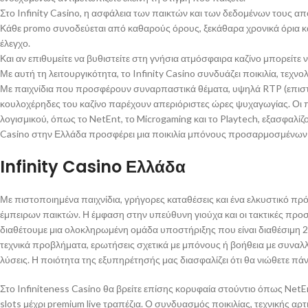
Στο Infinity Casino, η ασφάλεια των παικτών και των δεδομένων τους α
Κάθε promo συνοδεύεται από καθαρούς όρους, ξεκάθαρα χρονικά όρια κα
έλεγχο.
Και αν επιθυμείτε να βυθιστείτε στη γνήσια ατμόσφαιρα καζίνο μπορείτε
Με αυτή τη λειτουργικότητα, το Infinity Casino συνδυάζει ποικιλία, τεχν
Με παιχνίδια που προσφέρουν συναρπαστικά θέματα, υψηλά RTP (επισ
κουλοχέρηδες του καζίνο παρέχουν απεριόριστες ώρες ψυχαγωγίας. Οι 
λογισμικού, όπως το NetEnt, το Microgaming και το Playtech, εξασφαλίζο
Casino στην Ελλάδα προσφέρει μια ποικιλία μπόνους προσαρμοσμένων σ
Infinity Casino Ελλάδα
Με πιστοποιημένα παιχνίδια, γρήγορες καταθέσεις και ένα ελκυστικό πρ
έμπειρων παικτών. Η έμφαση στην υπεύθυνη γιούχα και οι τακτικές προσφ
διαθέτουμε μια ολοκληρωμένη ομάδα υποστήριξης που είναι διαθέσιμη 24/
τεχνικά προβλήματα, ερωτήσεις σχετικά με μπόνους ή βοήθεια με συναλλ
λύσεις. Η ποιότητα της εξυπηρέτησής μας διασφαλίζει ότι θα νιώθετε πά
Στο Infiniteness Casino θα βρείτε επίσης κορυφαία στούντιο όπως NetE
slots μέχρι premium live τραπέζια. Ο συνδυασμός ποικιλίας, τεχνικής αρ