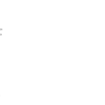
αι
αι
α