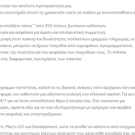
ποτελεί την απόλυτη προτεραιότητά μας.
ι υποστήριξη όποτε τη χρειαστείτε-ώστε να παίζετε με αυτοπεποίθηση κ
 να επιλέξετε πάνω” “από 350 τίτλους ζωντανών εκδόσεων.
ολογία και ασφάλεια για άμεση και απολαυστική συμμετοχή.
τροφή στον παίκτη) και δυνατότητες πολλαπλών γραμμών πληρωμής, οι
παίκτες μπορούν να βρουν παιχνίδια από κορυφαίους προγραμματιστές
ντας την ποιότητα και την ασφάλεια των παιχνιδιών τους. Το Infinite
τις διαφορετικές προτιμήσεις των παικτών.
όγραμμα πιστότητας, καλύπτει τις βασικές ανάγκες τόσο αρχάριων όσο κα
ορές τον καθιστούν μια αξιόπιστη επιλογή στο ελληνικό market. Για αυτ
7 για να λύσει οποιοδήποτε θέμα ή απορία σας. Είτε πρόκειται για
αγές, είμαστε εδώ για να σας εξυπηρετήσουμε με γρήγορες και ακριβείς
ντα ασφαλείς και υποστηριζόμενοι.
nt, Play’n GO και Development, ώστε το profile να καλύπτει από σύγχρο
τιότητας και αυστηρών ελέγχων είναι αυτό που κάνει κάθε συνεδρία σας ν