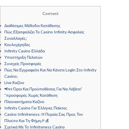
Content
Διαθέσιμες Μέθοδοι Κατάθεσης
Πώς Εξασφαλίζει Το Casino Infinity Ασφαλείς
Συναλλαγές;
Κουλοχέρηδες
Infinity Casino Ελλάδα
Υποστήριξη Πελατών
Συνεχείς Προσφορές
Πώς Να Εγγραφείτε Και Να Κάνετε Login Στο Infinity
Casino;
Live Καζίνο
📢📜 Όροι Και Προϋποθέσεις Για Να Λάβετε”
“προσφορές Χωρίς Κατάθεση
Πλεονεκτήματα Καζίνο
Infinity Casino Για Έλληνες Παίκτες
Casino Infiniteness: Η Πορεία Σας Προς Τον
Πλούτο Και Τη Φήμη🎉💰
Σχετικά Με Το Infiniteness Casino