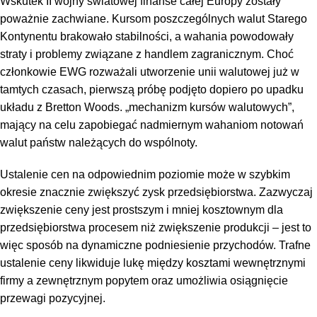
Wskutek II wojny światowej finanse całej Europy zostały
poważnie zachwiane. Kursom poszczególnych walut Starego
Kontynentu brakowało stabilności, a wahania powodowały
straty i problemy związane z handlem zagranicznym. Choć
członkowie EWG rozważali utworzenie unii walutowej już w
tamtych czasach, pierwszą próbę podjęto dopiero po upadku
układu z Bretton Woods. „mechanizm kursów walutowych”,
mający na celu zapobiegać nadmiernym wahaniom notowań
walut państw należących do wspólnoty.
Ustalenie cen na odpowiednim poziomie może w szybkim
okresie znacznie zwiększyć zysk przedsiębiorstwa. Zazwyczaj
zwiększenie ceny jest prostszym i mniej kosztownym dla
przedsiębiorstwa procesem niż zwiększenie produkcji – jest to
więc sposób na dynamiczne podniesienie przychodów. Trafne
ustalenie ceny likwiduje lukę między kosztami wewnętrznymi
firmy a zewnętrznym popytem oraz umożliwia osiągnięcie
przewagi pozycyjnej.