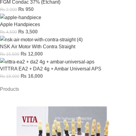
FGM Condac 37% (Etchant)
₨
950
₨
2,000
Apple Handpieces
₨
3,500
₨
4,500
NSK Air Motor With Contra Straight
₨
12,000
₨
15,500
VITTRA EA2 + DA2 4g + Ambar Universal APS
₨
16,000
₨
18,000
Products