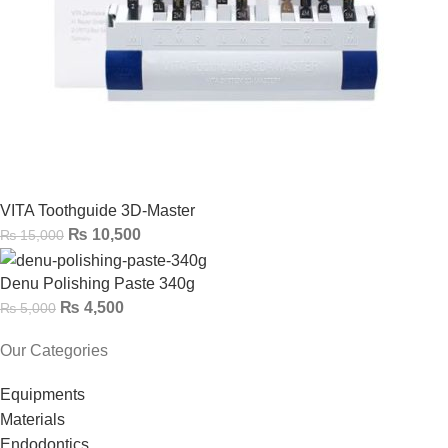
VITA Toothguide 3D-Master
₨
10,500
₨
15,000
Denu Polishing Paste 340g
₨
4,500
₨
5,000
Our Categories
Equipments
Materials
Endodontics