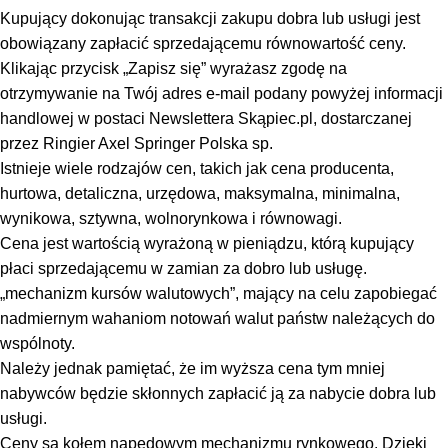
Kupujący dokonując transakcji zakupu dobra lub usługi jest
obowiązany zapłacić sprzedającemu równowartość ceny.
Klikając przycisk „Zapisz się” wyrażasz zgodę na
otrzymywanie na Twój adres e-mail podany powyżej informacji
handlowej w postaci Newslettera Skąpiec.pl, dostarczanej
przez Ringier Axel Springer Polska sp.
Istnieje wiele rodzajów cen, takich jak cena producenta,
hurtowa, detaliczna, urzędowa, maksymalna, minimalna,
wynikowa, sztywna, wolnorynkowa i równowagi.
Cena jest wartością wyrażoną w pieniądzu, którą kupujący
płaci sprzedającemu w zamian za dobro lub usługę.
„mechanizm kursów walutowych”, mający na celu zapobiegać
nadmiernym wahaniom notowań walut państw należących do
wspólnoty.
Należy jednak pamiętać, że im wyższa cena tym mniej
nabywców będzie skłonnych zapłacić ją za nabycie dobra lub
usługi.
Ceny są kołem napędowym mechanizmu rynkowego. Dzięki