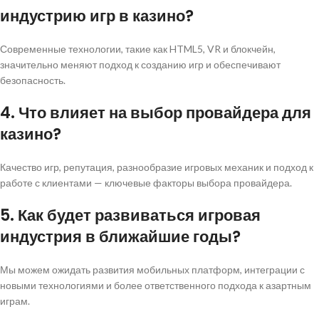
индустрию игр в казино?
Современные технологии, такие как HTML5, VR и блокчейн,
значительно меняют подход к созданию игр и обеспечивают
безопасность.
4. Что влияет на выбор провайдера для
казино?
Качество игр, репутация, разнообразие игровых механик и подход к
работе с клиентами — ключевые факторы выбора провайдера.
5. Как будет развиваться игровая
индустрия в ближайшие годы?
Мы можем ожидать развития мобильных платформ, интеграции с
новыми технологиями и более ответственного подхода к азартным
играм.