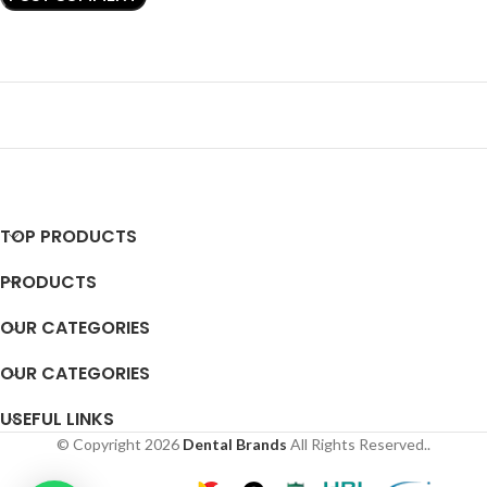
TOP PRODUCTS
PRODUCTS
OUR CATEGORIES
OUR CATEGORIES
USEFUL LINKS
© Copyright 2026
Dental Brands
All Rights Reserved..