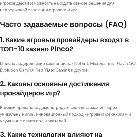
игроков дают возможность находить свежие решения для
непрерывной эволюции игрового мира.
Часто задаваемые вопросы (FAQ)
1. Какие игровые провайдеры входят в
ТОП-10 казино Pinco?
В числе лидеров такие компании, как NetEnt, Microgaming, Play’n GO,
Evolution Gaming, Red Tiger Gaming и другие.
2. Каковы основные достижения
провайдеров игр?
Каждый провайдер демонстрирует свои достижения через
уникальные игры, инновационный подход к игровым механикам и
улучшение опыта пользователей.
3. Какие технологии влияют на