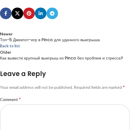
Newer
Топ-5 Джекпот-игр в Pinco для удачного выигрыша
Back to list
Older
Как вывести крупный выигрыш из Pinco без проблем и стресса?
Leave a Reply
*
Your email address will not be published.
Required fields are marked
*
Comment