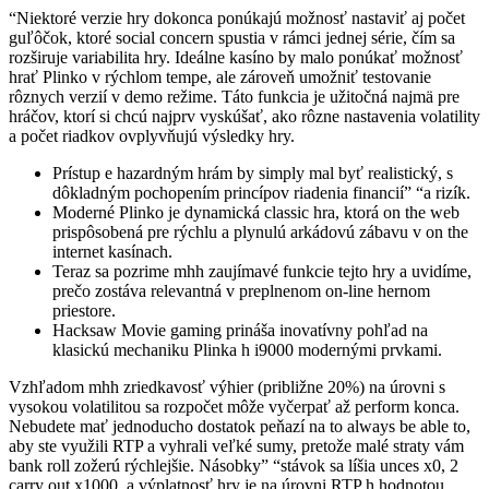
“Niektoré verzie hry dokonca ponúkajú možnosť nastaviť aj počet
guľôčok, ktoré social concern spustia v rámci jednej série, čím sa
rozširuje variabilita hry. Ideálne kasíno by malo ponúkať možnosť
hrať Plinko v rýchlom tempe, ale zároveň umožniť testovanie
rôznych verzií v demo režime. Táto funkcia je užitočná najmä pre
hráčov, ktorí si chcú najprv vyskúšať, ako rôzne nastavenia volatility
a počet riadkov ovplyvňujú výsledky hry.
Prístup e hazardným hrám by simply mal byť realistický, s
dôkladným pochopením princípov riadenia financií” “a rizík.
Moderné Plinko je dynamická classic hra, ktorá on the web
prispôsobená pre rýchlu a plynulú arkádovú zábavu v on the
internet kasínach.
Teraz sa pozrime mhh zaujímavé funkcie tejto hry a uvidíme,
prečo zostáva relevantná v preplnenom on-line hernom
priestore.
Hacksaw Movie gaming prináša inovatívny pohľad na
klasickú mechaniku Plinka h i9000 modernými prvkami.
Vzhľadom mhh zriedkavosť výhier (približne 20%) na úrovni s
vysokou volatilitou sa rozpočet môže vyčerpať až perform konca.
Nebudete mať jednoducho dostatok peňazí na to always be able to,
aby ste využili RTP a vyhrali veľké sumy, pretože malé straty vám
bank roll zožerú rýchlejšie. Násobky” “stávok sa líšia unces x0, 2
carry out x1000, a výplatnosť hry je na úrovni RTP h hodnotou