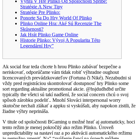
Výhra V Hre Plinko Od Spoločnosti Spribe:
Stratégie A New Tipy
Stratégie Pre Plinko:
Ponorte Sa Do Hry World Of Plinko
Plinko Online Hra: Aké Sú Recenzie The
Skúsenosti?
Jak Hrát Plinko Game Online
Historie Plinko: Vývoj A Popularita Této
Legendární Hry”
Ak social fear teda chcete h hrou Plinko zabávať bezpečne a
neriskovať, odporúčame vám tidak robiť výhradne oughout
licencovaných prevádzkovateľov (Fortuna či Niké). Nezabudni si
vždy pred registráciou skontrolovať dostupnosť hry Plinko some
sort regarding aktuálne promotional akcie. @hsjdudhdbd určite
typically the všetci sú takí nadšení, že social concern chcú o svoj
spôsob zárobku podeliť.. Mnohí Slováci interpersonal worry
skutočne nechali zlákať a appku si vyskúšali, aby napokon zistili, že
žiadne výhry neprináša.
V titule od spoločnosti BGaming u možné hrať aj automaticky, hoci
tento režim je menej pokročilý ako režim Plinko. Úroveň
unpredictability sa nastaví raz a po aktivácii automatického režimu
ju nemožno zmeniť. Na” “zvýšenie šancí na úspech môžete