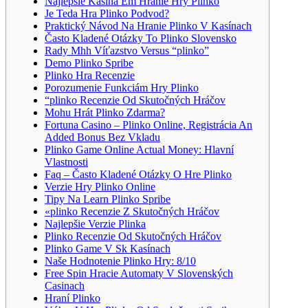
Najlepšie Kasína Em Hranie Hry Plinko
Je Teda Hra Plinko Podvod?
Praktický Návod Na Hranie Plinko V Kasínach
Často Kladené Otázky To Plinko Slovensko
Rady Mhh Víťazstvo Versus “plinko”
Demo Plinko Spribe
Plinko Hra Recenzie
Porozumenie Funkciám Hry Plinko
“plinko Recenzie Od Skutočných Hráčov
Mohu Hrát Plinko Zdarma?
Fortuna Casino – Plinko Online, Registrácia An
Added Bonus Bez Vkladu
Plinko Game Online Actual Money: Hlavní
Vlastnosti
Faq – Často Kladené Otázky O Hre Plinko
Verzie Hry Plinko Online
Tipy Na Learn Plinko Spribe
«plinko Recenzie Z Skutočných Hráčov
Najlepšie Verzie Plinka
Plinko Recenzie Od Skutočných Hráčov
Plinko Game V Sk Kasínach
Naše Hodnotenie Plinko Hry: 8/10
Free Spin Hracie Automaty V Slovenských
Casinach
Hraní Plinko