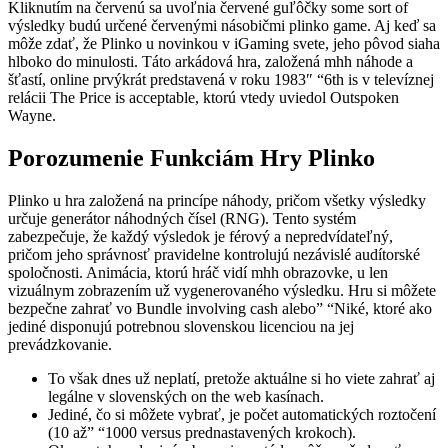
Kliknutím na červenú sa uvoľnia červené guľôčky some sort of
výsledky budú určené červenými násobičmi plinko game. Aj keď sa
môže zdať, že Plinko u novinkou v iGaming svete, jeho pôvod siaha
hlboko do minulosti. Táto arkádová hra, založená mhh náhode a
šťastí, online prvýkrát predstavená v roku 1983″ “6th is v televíznej
relácii The Price is acceptable, ktorú vtedy uviedol Outspoken
Wayne.
Porozumenie Funkciám Hry Plinko
Plinko u hra založená na princípe náhody, pričom všetky výsledky
určuje generátor náhodných čísel (RNG). Tento systém
zabezpečuje, že každý výsledok je férový a nepredvídateľný,
pričom jeho správnosť pravidelne kontrolujú nezávislé audítorské
spoločnosti. Animácia, ktorú hráč vidí mhh obrazovke, u len
vizuálnym zobrazením už vygenerovaného výsledku. Hru si môžete
bezpečne zahrať vo Bundle involving cash alebo” “Niké, ktoré ako
jediné disponujú potrebnou slovenskou licenciou na jej
prevádzkovanie.
To však dnes už neplatí, pretože aktuálne si ho viete zahrať aj
legálne v slovenských on the web kasínach.
Jediné, čo si môžete vybrať, je počet automatických roztočení
(10 až” “1000 versus prednastavených krokoch).