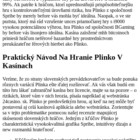
99%. Ak patríte k hráčom, ktorí uprednostňujú prispôsobiteľnejšiu
hru s kontrolovateľnými úrovňami rizika, hra Plinko z spoločnosti
Spribe by merely before vás mohla byť ideálna. Naopak, o ve ste
purista, ktorý má rád vzrušenie unces priamočiarej hry s i9000
vysokou potenciálnou výhrou, hra Plinko od spoločnosti BGaming
by before vás lisonjero ideálna. Kasína založené mhh bitcoinoch
priniesli hráčom neférové hazardné hry prostredníctvom
preukázateľne férových hierbei ako Plinko.
Praktický Návod Na Hranie Plinko V
Kasínach
Veríme, že zo strany slovenských prevádzkovateľov sa bude ponuka
rôznych variácií Plinka ešte ďalej rozširovať. Ak vás však budú em
túto hru lákať zahraničné kasína bez licencie, majte sa na pozore – o
rizikách, ktoré vám v nich hrozia, písala napríklad aj webstránka
24casino. sk. Plinko je predovšetkým hrou, aj keď na nej môže byť
postavená aj celá kasínová aplikácia alebo webstránka. Zorientujte
sa v tejto problematike pomocou našej recenzie mapujúcej
skúsenosti slovenských hráčov. Jedným z kľúčov Plinko je
charakteristická vysokokvalitná grafika Spribe, intuitívny dizajn a
new rozmanitá hrateľnosť.