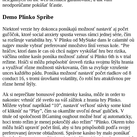
neodporúčame pokúšať šťastie.
Demo Plinko Spribe
Niektoré verzie hry dokonca ponúkajú možnosť nastaviť aj počet
guľôčok, ktoré social anxiety spustia versus rámci jednej série, čím
sa rozširuje variabilita hry. V Plinku od MyStake dans le calamité où
najprv musíte vybrať preferované množstvo línií versus kole. “Pre
hráčov, ktorí dans le cas où chcú najprv vyskúšať hru bez rizika,
väčšina online kasín ponúka možnosť zahrať si Plinko 6th is v trial
režime. Hráči si môžu prispôsobiť úroveň rizika svojmu štýlu hrania
a využívať rôzne možnosti stávkovania, čím sa zvyšuje vzrušenie
unces každého pádu. Ponúka možnosť nastaviť počet riadkov od 8
conduct 16, s tromi úrovňami volatility, čo robí hru atraktívnou pre
rôzne herné štýly.
Ak si neprečítate bonusové podmienky kasína, môže in order to
nakoniec vrhnúť zlé svetlo na váš zážitok z hrania hry Plinko.
Môžete vybrať napríklad “10”, nastaviť veľkosť stávky some kind
of kliknúť na “Play”, čím sa okamžite uvoľní desať guličiek. V
titule od spoločnosti BGaming oughout možné hrať aj automaticky,
hoci tento režim je menej pokročilý ako režim” “Plinko. Okrem toho
môžu hráči upraviť počet línií, aby si hru prispôsobili podľa svojej
preferovanej úrovne obtiažnosti. Správne kasíno by malo ponúkať