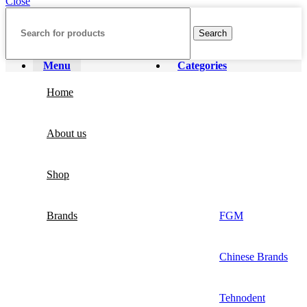
Close
Search
Menu
Categories
Home
About us
Shop
Brands
FGM
Chinese Brands
Tehnodent