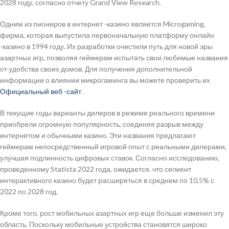
2028 году, согласно отчету Grand View Research.
Одним из пионеров в интернет -казино является Microgaming,
фирма, которая выпустила первоначальную платформу онлайн
-казино в 1994 году. Их разработки очистили путь для новой эры
азартных игр, позволяя геймерам испытать свои любимые названия
от удобства своих домов. Для получения дополнительной
информации о влиянии микрогаминга вы можете проверить их
Официальный веб -сайт
.
В текущие годы варианты дилеров в режиме реального времени
приобрели огромную популярность, соединяя разрыв между
интернетом и обычными казино. Эти названия предлагают
геймерам непосредственный игровой опыт с реальными дилерами,
улучшая подлинность цифровых ставок. Согласно исследованию,
проведенному Statista 2022 года, ожидается, что сегмент
интерактивного казино будет расширяться в среднем по 10,5% с
2022 по 2028 год.
Кроме того, рост мобильных азартных игр еще больше изменил эту
область. Поскольку мобильные устройства становятся широко