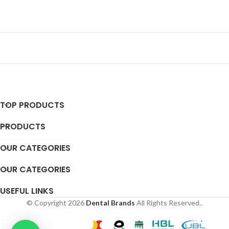
TOP PRODUCTS
PRODUCTS
OUR CATEGORIES
OUR CATEGORIES
USEFUL LINKS
© Copyright 2026
Dental Brands
All Rights Reserved..