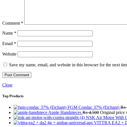
Comment
*
Name
*
Email
*
Website
Save my name, email, and website in this browser for the next ti
Close
Top Products
FGM Condac 37% (Etchant)
₨
Apple Handpieces
₨
4,500
Original price
NSK Air Motor With C
VITTRA EA2 + D