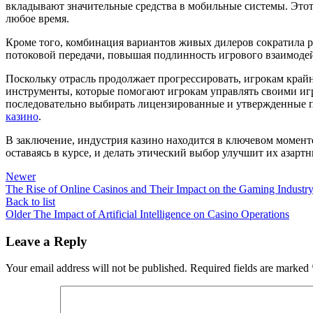
вкладывают значительные средства в мобильные системы. Этот
любое время.
Кроме того, комбинация вариантов живых дилеров сократила 
потоковой передачи, повышая подлинность игрового взаимоде
Поскольку отрасль продолжает прогрессировать, игрокам край
инструменты, которые помогают игрокам управлять своими иг
последовательно выбирать лицензированные и утвержденные п
казино
.
В заключение, индустрия казино находится в ключевом моменте
оставаясь в курсе, и делать этический выбор улучшит их азарт
Newer
The Rise of Online Casinos and Their Impact on the Gaming Industr
Back to list
Older
The Impact of Artificial Intelligence on Casino Operations
Leave a Reply
Your email address will not be published.
Required fields are marked