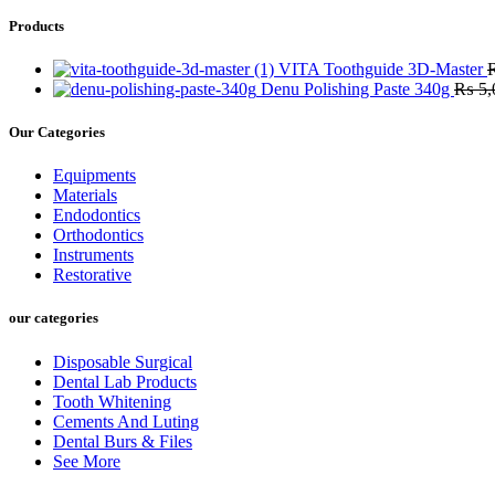
Products
VITA Toothguide 3D-Master
Denu Polishing Paste 340g
₨
5,
Our Categories
Equipments
Materials
Endodontics
Orthodontics
Instruments
Restorative
our categories
Disposable Surgical
Dental Lab Products
Tooth Whitening
Cements And Luting
Dental Burs & Files
See More