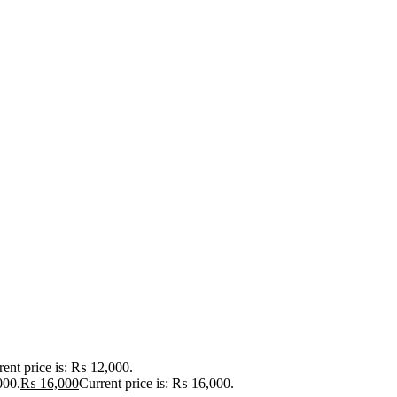
rent price is: ₨ 12,000.
000.
₨
16,000
Current price is: ₨ 16,000.