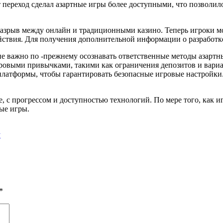
 переход сделал азартные игры более доступными, что позволило
разрыв между онлайн и традиционными казино. Теперь игроки м
йствия. Для получения дополнительной информации о разработке
не важно по -прежнему осознавать ответственные методы азартн
ровыми привычками, такими как ограничения депозитов и вариа
латформы, чтобы гарантировать безопасные игровые настройки.
, с прогрессом и доступностью технологий. По мере того, как 
ные игры.
y
*