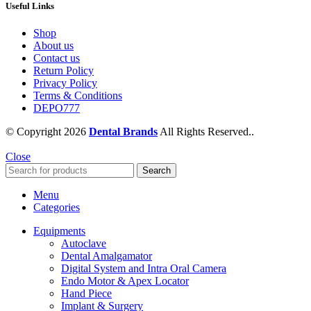
Useful Links
Shop
About us
Contact us
Return Policy
Privacy Policy
Terms & Conditions
DEPO777
© Copyright 2026
Dental Brands
All Rights Reserved..
Close
Search
Menu
Categories
Equipments
Autoclave
Dental Amalgamator
Digital System and Intra Oral Camera
Endo Motor & Apex Locator
Hand Piece
Implant & Surgery