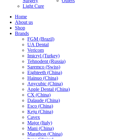
Surgery
Others
Light Cure
Home
About us
Shop
Brands
FGM (Brazil)
UA Dental
Vericom
Imicryl (Turkey)
Tehnodent (Russia)
Saremco (Swiss)
Eighteeth (China)
Hainuo (China)
Anycubic (China)
Apple Dental (China)
CX (China)
Dalaude (China)
Esco (China)
Keju (China)
Cavex
Major (Italy)
Mani (China)
Marathon (China)