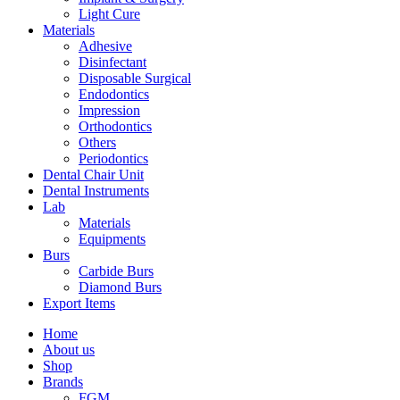
Light Cure
Materials
Adhesive
Disinfectant
Disposable Surgical
Endodontics
Impression
Orthodontics
Others
Periodontics
Dental Chair Unit
Dental Instruments
Lab
Materials
Equipments
Burs
Carbide Burs
Diamond Burs
Export Items
Home
About us
Shop
Brands
FGM