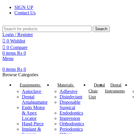
SIGN UP
Contact Us
Search
Login / Register
0
Wishlist
0
Compare
0
items
₨
0
Menu
0
items
₨
0
Browse Categories
Equipments
Materials
Dental
Dental
Autoclave
Adhesive
Chair
Instruments
Dental
Disinfectant
Unit
Amalgamator
Disposable
Endo Motor
Surgical
& Apex
Endodontics
Locator
Impression
Hand Piece
Orthodontics
Implant &
Periodontics