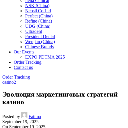
Itena Clinical
NSK (China)
Neosil Co Ltd
Perfect (China)
Refine (China)
UDG (China)
Ultradent
President Dental
Wenjian (China)
Chinese Brands
Our Events
EXPO PDTMA 2025
Order Tracking
Contact us
Order Tracking
casino2
Эволюция маркетинговых стратегий
казино
Posted by
Fatima
September 19, 2025
On September 19, 2025