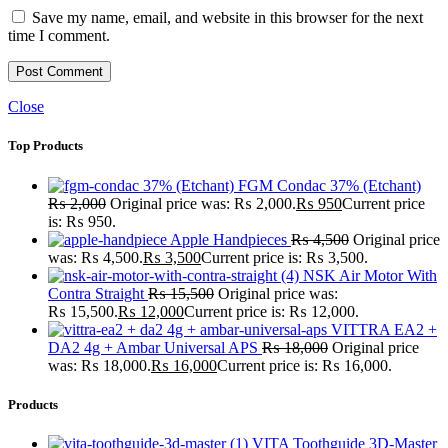
Save my name, email, and website in this browser for the next
time I comment.
Close
Top Products
FGM Condac 37% (Etchant)
₨
2,000
Original price was: ₨ 2,000.
₨
950
Current price
is: ₨ 950.
Apple Handpieces
₨
4,500
Original price
was: ₨ 4,500.
₨
3,500
Current price is: ₨ 3,500.
NSK Air Motor With
Contra Straight
₨
15,500
Original price was:
₨ 15,500.
₨
12,000
Current price is: ₨ 12,000.
VITTRA EA2 +
DA2 4g + Ambar Universal APS
₨
18,000
Original price
was: ₨ 18,000.
₨
16,000
Current price is: ₨ 16,000.
Products
VITA Toothguide 3D-Master