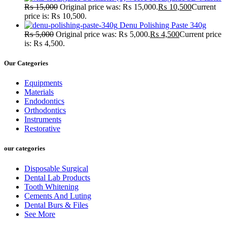
₨
15,000
Original price was: ₨ 15,000.
₨
10,500
Current
price is: ₨ 10,500.
Denu Polishing Paste 340g
₨
5,000
Original price was: ₨ 5,000.
₨
4,500
Current price
is: ₨ 4,500.
Our Categories
Equipments
Materials
Endodontics
Orthodontics
Instruments
Restorative
our categories
Disposable Surgical
Dental Lab Products
Tooth Whitening
Cements And Luting
Dental Burs & Files
See More