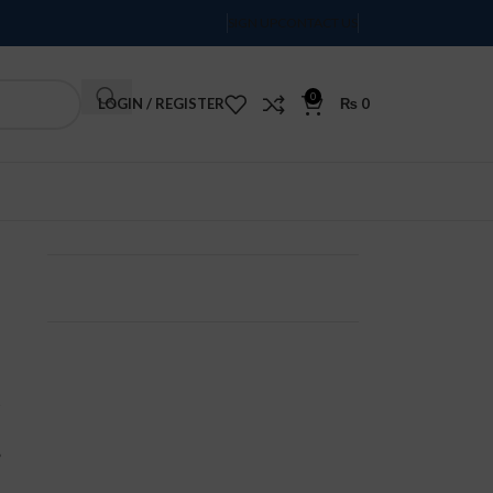
SIGN UP
CONTACT US
0
LOGIN / REGISTER
₨
0
Order Tracking
е
й
ь