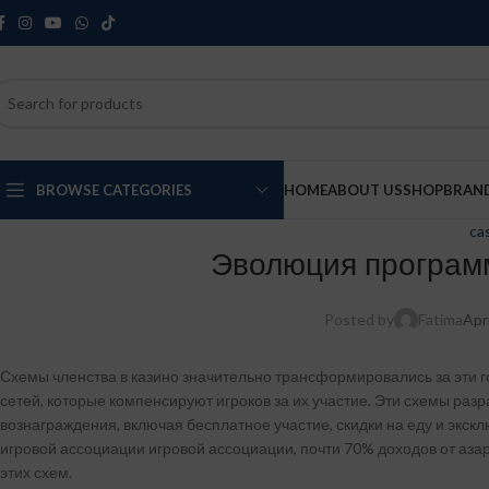
BROWSE CATEGORIES
HOME
ABOUT US
SHOP
BRAN
ca
Эволюция программ
Posted by
Fatima
Apr
Схемы членства в казино значительно трансформировались за эти г
сетей, которые компенсируют игроков за их участие. Эти схемы ра
вознаграждения, включая бесплатное участие, скидки на еду и экс
игровой ассоциации игровой ассоциации, почти 70% доходов от аза
этих схем.