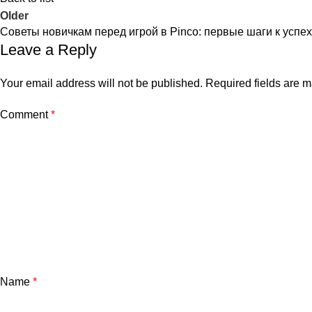
Older
Советы новичкам перед игрой в Pinco: первые шаги к успех
Leave a Reply
Your email address will not be published.
Required fields are 
Comment
*
Name
*