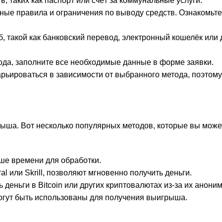
, таких как паспорт или счёт за коммунальные услуги.
ные правила и ограничения по выводу средств. Ознакомьте
, такой как банковский перевод, электронный кошелёк или 
да, заполните все необходимые данные в форме заявки.
рьироваться в зависимости от выбранного метода, поэтому
ыша. Вот несколько популярных методов, которые вы може
ше времени для обработки.
l или Skrill, позволяют мгновенно получить деньги.
еньги в Bitcoin или других криптовалютах из-за их аноним
огут быть использованы для получения выигрыша.