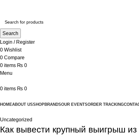
Search
Login / Register
0
Wishlist
0
Compare
0
items
₨
0
Menu
0
items
₨
0
Browse Categories
HOME
ABOUT US
SHOP
BRANDS
OUR EVENTS
ORDER TRACKING
CONTA
Uncategorized
Как вывести крупный выигрыш из 