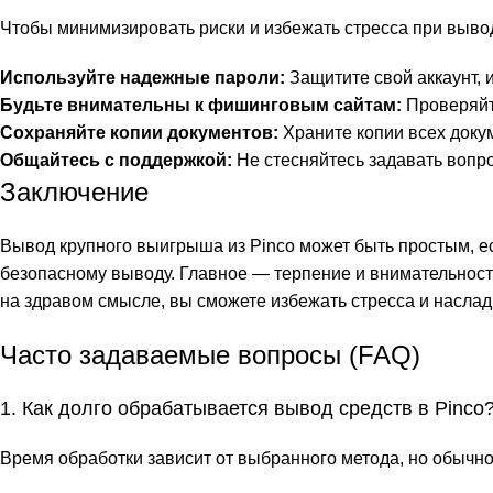
Чтобы минимизировать риски и избежать стресса при выво
Используйте надежные пароли:
Защитите свой аккаунт,
Будьте внимательны к фишинговым сайтам:
Проверяйт
Сохраняйте копии документов:
Храните копии всех докум
Общайтесь с поддержкой:
Не стесняйтесь задавать вопро
Заключение
Вывод крупного выигрыша из Pinco может быть простым, е
безопасному выводу. Главное — терпение и внимательнос
на здравом смысле, вы сможете избежать стресса и насла
Часто задаваемые вопросы (FAQ)
1. Как долго обрабатывается вывод средств в Pinco
Время обработки зависит от выбранного метода, но обычно 