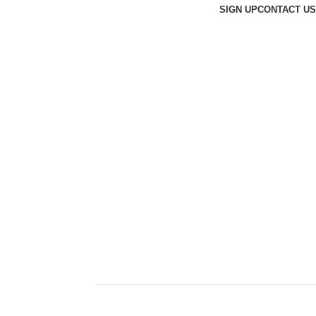
SIGN UP
CONTACT US