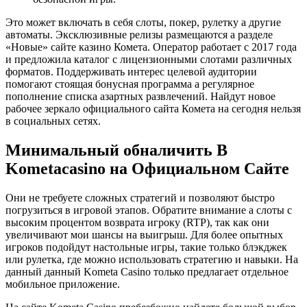
Это может включать в себя слоты, покер, рулетку а другие
автоматы. Эксклюзивные релизы размещаются а разделе
«Новые» сайте казино Комета. Оператор работает с 2017 года
и предложила каталог с лицензионными слотами различных
форматов. Поддерживать интерес целевой аудитории
помогают стоящая бонусная программа а регулярное
пополнение списка азартных развлечений. Найдут новое
рабочее зеркало официального сайта Комета на сегодня нельзя
в социальных сетях.
Минимальный обналичить В
Kometacasino на Официальном Сайте
Они не требуете сложных стратегий и позволяют быстро
погрузиться в игровой этапов. Обратите внимание а слоты с
высоким процентом возврата игроку (RTP), так как они
увеличивают мои шансы на выигрыш. Для более опытных
игроков подойдут настольные игры, такие только блэкджек
или рулетка, где можно использовать стратегию и навыки. На
данный данный Kometa Casino только предлагает отдельное
мобильное приложение.