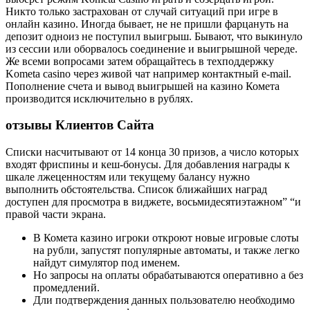
Никто только застрахован от случай ситуаций при игре в
онлайн казино. Иногда бывает, не не пришли фарцануть на
депозит одноиз не поступил выигрыш. Бывают, что выкинуло
из сессии или оборвалось соединение и выигрышной череде.
Же всеми вопросами затем обращайтесь в техподдержку
Kometa casino через живой чат например контактный e-mail.
Пополнение счета и вывод выигрышей на казино Комета
производится исключительно в рублях.
отзывы Клиентов Сайта
Списки насчитывают от 14 конца 30 призов, а число которых
входят фриспины и кеш-бонусы. Для добавления награды к
шкале лжеценностям или текущему балансу нужно
выполнить обстоятельства. Список ближайших наград
доступен для просмотра в виджете, восьмидесятиэтажном” “и
правой части экрана.
В Комета казино игроки откроют новые игровые слоты
на рубли, запустят популярные автоматы, и также легко
найдут симулятор под именем.
Но запросы на оплаты обрабатываются оперативно а без
промедлений.
Дли подтверждения данных пользователю необходимо