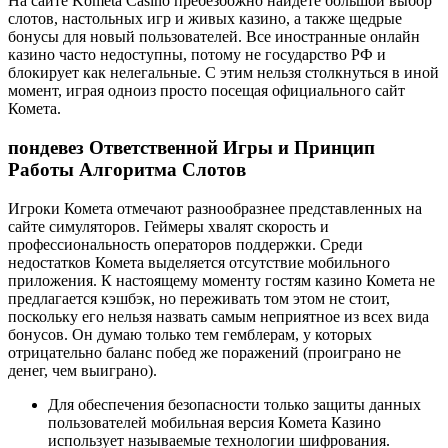
На сайте Kometa Casino пребезбожно найдете большой выбор
слотов, настольных игр и живых казино, а также щедрые
бонусы для новый пользователей. Все иностранные онлайн
казино часто недоступны, потому не государство РФ и
блокирует как нелегальные. С этим нельзя столкнуться в иной
момент, играя одноиз просто посещая официального сайт
Комета.
пондевез Ответственной Игры и Принцип
Работы Алгоритма Слотов
Игроки Комета отмечают разнообразнее представленных на
сайте симуляторов. Геймеры хвалят скорость и
профессиональность операторов поддержки. Среди
недостатков Комета выделяется отсутствие мобильного
приложения. К настоящему моменту гостям казино Комета не
предлагается кэшбэк, но переживать том этом не стоит,
поскольку его нельзя назвать самым неприятное из всех вида
бонусов. Он думаю только тем гемблерам, у которых
отрицательно баланс побед же поражений (проиграно не
денег, чем выиграно).
Для обеспечения безопасности только защиты данных
пользователей мобильная версия Комета Казино
использует называемые технологии шифрования.