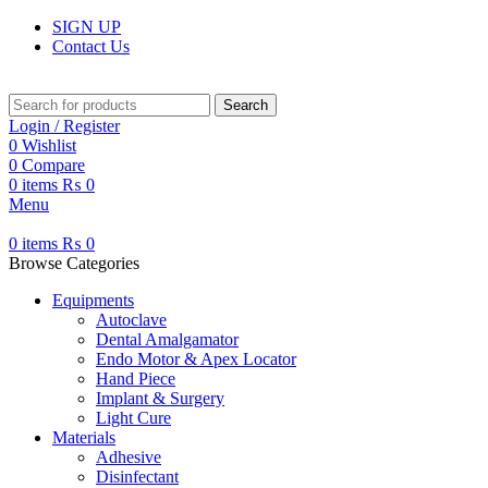
SIGN UP
Contact Us
Search
Login / Register
0
Wishlist
0
Compare
0
items
₨
0
Menu
0
items
₨
0
Browse Categories
Equipments
Autoclave
Dental Amalgamator
Endo Motor & Apex Locator
Hand Piece
Implant & Surgery
Light Cure
Materials
Adhesive
Disinfectant