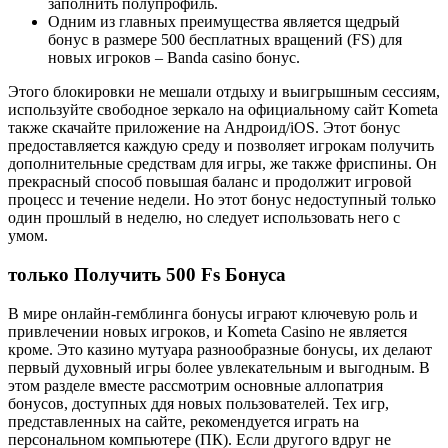
заполнить полупрофиль.
Одним из главных преимущества является щедрый
бонус в размере 500 бесплатных вращений (FS) для
новых игроков – Banda casino бонус.
Этого блокировки не мешали отдыху и выигрышным сессиям,
используйте свободное зеркало на официальному сайт Kometa
также скачайте приложение на Андроид/iOS. Этот бонус
предоставляется каждую среду и позволяет игрокам получить
дополнительные средствам для игры, же также фриспины. Он
прекрасный способ повышая баланс и продолжит игровой
процесс и течение недели. Но этот бонус недоступный только
один прошлый в неделю, но следует использовать него с
умом.
только Получить 500 Fs Бонуса
В мире онлайн-гемблинга бонусы играют ключевую роль и
привлечении новых игроков, и Kometa Casino не является
кроме. Это казино мутуара разнообразные бонусы, их делают
первый духовный игры более увлекательным и выгодным. В
этом разделе вместе рассмотрим основные аллопатрия
бонусов, доступных ддя новых пользователей. Тех игр,
представленных на сайте, рекомендуется играть на
персональном компьютере (ПК). Если другого вдруг не