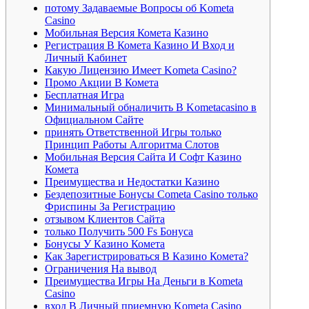
потому Задаваемые Вопросы об Kometa
Casino
Мобильная Версия Комета Казино
Регистрация В Комета Казино И Вход и
Личный Кабинет
Какую Лицензию Имеет Kometa Casino?
Промо Акции В Комета
Бесплатная Игра
Минимальный обналичить В Kometacasino в
Официальном Сайте
принять Ответственной Игры только
Принцип Работы Алгоритма Слотов
Мобильная Версия Сайта И Софт Казино
Комета
Преимущества и Недостатки Казино
Бездепозитные Бонусы Cometa Casino только
Фриспины За Регистрацию
отзывом Клиентов Сайта
только Получить 500 Fs Бонуса
Бонусы У Казино Комета
Как Зарегистрироваться В Казино Комета?
Ограничения На вывод
Преимущества Игры На Деньги в Kometa
Casino
вход В Личный приемную Kometa Casino