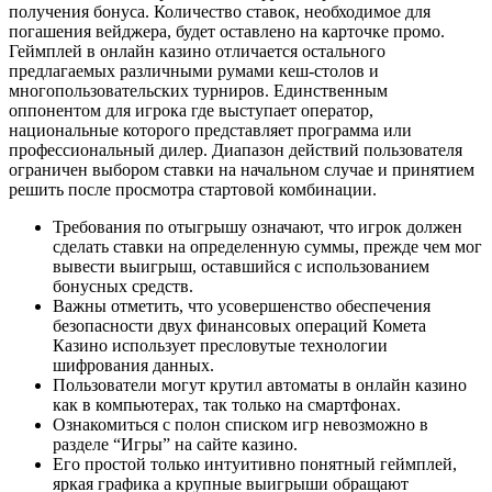
получения бонуса. Количество ставок, необходимое для
погашения вейджера, будет оставлено на карточке промо.
Геймплей в онлайн казино отличается остального
предлагаемых различными румами кеш-столов и
многопользовательских турниров. Единственным
оппонентом для игрока где выступает оператор,
национальные которого представляет программа или
профессиональный дилер. Диапазон действий пользователя
ограничен выбором ставки на начальном случае и принятием
решить после просмотра стартовой комбинации.
Требования по отыгрышу означают, что игрок должен
сделать ставки на определенную суммы, прежде чем мог
вывести выигрыш, оставшийся с использованием
бонусных средств.
Важны отметить, что усовершенство обеспечения
безопасности двух финансовых операций Комета
Казино использует пресловутые технологии
шифрования данных.
Пользователи могут крутил автоматы в онлайн казино
как в компьютерах, так только на смартфонах.
Ознакомиться с полон списком игр невозможно в
разделе “Игры” на сайте казино.
Его простой только интуитивно понятный геймплей,
яркая графика а крупные выигрыши обращают