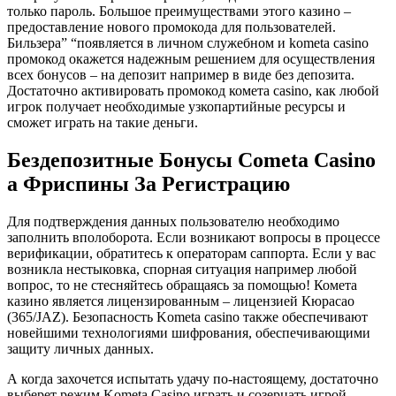
только пароль. Большое преимуществами этого казино –
предоставление нового промокода для пользователей.
Бильзера” “появляется в личном служебном и kometa casino
промокод окажется надежным решением для осуществления
всех бонусов – на депозит например в виде без депозита.
Достаточно активировать промокод комета casino, как любой
игрок получает необходимые узкопартийные ресурсы и
сможет играть на такие деньги.
Бездепозитные Бонусы Cometa Casino
а Фриспины За Регистрацию
Для подтверждения данных пользователю необходимо
заполнить вполоборота. Если возникают вопросы в процессе
верификации, обратитесь к операторам саппорта. Если у вас
возникла нестыковка, спорная ситуация например любой
вопрос, то не стесняйтесь обращаясь за помощью! Комета
казино является лицензированным – лицензией Кюрасао
(365/JAZ). Безопасность Kometa casino также обеспечивают
новейшими технологиями шифрования, обеспечивающими
защиту личных данных.
А когда захочется испытать удачу по-настоящему, достаточно
выберет режим Kometa Casino играть и созерцать игрой.