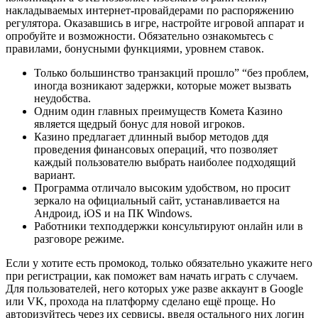
накладываемых интернет-провайдерами по распоряжению
регулятора. Оказавшись в игре, настройте игровой аппарат и
опробуйте и возможности. Обязательно ознакомьтесь с
правилами, бонусными функциями, уровнем ставок.
Только большинство транзакций прошло” “без проблем,
иногда возникают задержки, которые может вызвать
неудобства.
Одним один главных преимуществ Комета Казино
является щедрый бонус для новой игроков.
Казино предлагает длинный выбор методов ддя
проведения финансовых операций, что позволяет
каждый пользователю выбрать наиболее подходящий
вариант.
Программа отличало высоким удобством, но просит
зеркало на официальный сайт, устанавливается на
Андроид, iOS и на ПК Windows.
Работники техподдержки консультируют онлайн или в
разговоре режиме.
Если у хотите есть промокод, только обязательно укажите него
при регистрации, как поможет вам начать играть с случаем.
Для пользователей, него которых уже разве аккаунт в Google
или VK, прохода на платформу сделано ещё проще. Но
авторизуйтесь через их сервисы, введя остального них логин