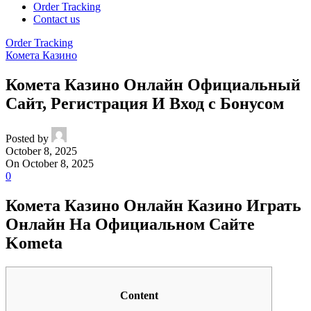
Order Tracking
Contact us
Order Tracking
Комета Казино
Комета Казино Онлайн Официальный
Сайт, Регистрация И Вход с Бонусом
Posted by
October 8, 2025
On October 8, 2025
0
Комета Казино Онлайн Казино Играть
Онлайн На Официальном Сайте
Kometa
Content