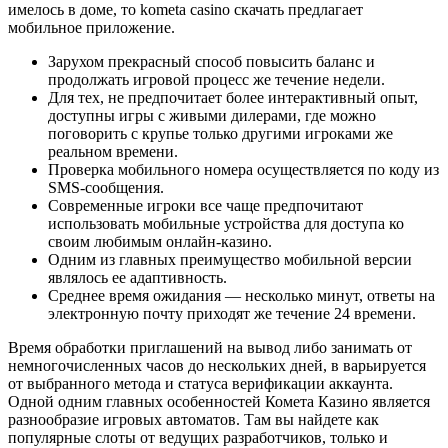
имелось в доме, то kometa casino скачать предлагает
мобильное приложение.
Зарухом прекрасный способ повысить баланс и
продолжать игровой процесс же течение недели.
Для тех, не предпочитает более интерактивный опыт,
доступны игры с живыми дилерами, где можно
поговорить с крупье только другими игроками же
реальном времени.
Проверка мобильного номера осуществляется по коду из
SMS-сообщения.
Современные игроки все чаще предпочитают
использовать мобильные устройства для доступа ко
своим любимым онлайн-казино.
Одним из главных преимущество мобильной версии
являлось ее адаптивность.
Среднее время ожидания — несколько минут, ответы на
электронную почту приходят же течение 24 времени.
Время обработки приглашений на вывод либо занимать от
немногочисленных часов до нескольких дней, в варьируется
от выбранного метода и статуса верификации аккаунта.
Одной одним главных особенностей Комета Казино является
разнообразие игровых автоматов. Там вы найдете как
популярные слоты от ведущих разработчиков, только и