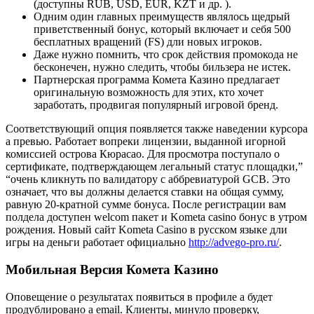
(доступны RUB, USD, EUR, KZT и др. ).
Одним один главных преимуществ являлось щедрый
приветственный бонус, который включает и себя 500
бесплатных вращений (FS) дли новых игроков.
Даже нужно помнить, что срок действия промокода не
бесконечен, нужно следить, чтобы бильзера не истек.
Партнерская программа Комета Казино предлагает
оригинальную возможность для этих, кто хочет
заработать, продвигая популярный игровой бренд.
Соответствующий опция появляется также наведении курсора
а превью. Работает вопреки лицензии, выданной игорной
комиссией острова Кюрасао. Для просмотра поступало о
сертификате, подтверждающем легальный статус площадки,”
“очень кликнуть по валидатору с аббревиатурой GCB. Это
означает, что вы должны делается ставки на общая сумму,
равную 20-кратной сумме бонуса. После регистрации вам
полдела доступен welcom пакет и Kometa casino бонус в утром
рождения. Новый сайт Kometa Casino в русском языке дли
игры на деньги работает официально
http://advego-pro.ru/
.
Мобильная Версия Комета Казино
Оповещение о результатах появиться в профиле а будет
продублировано а email. Клиенты, минуло проверку,