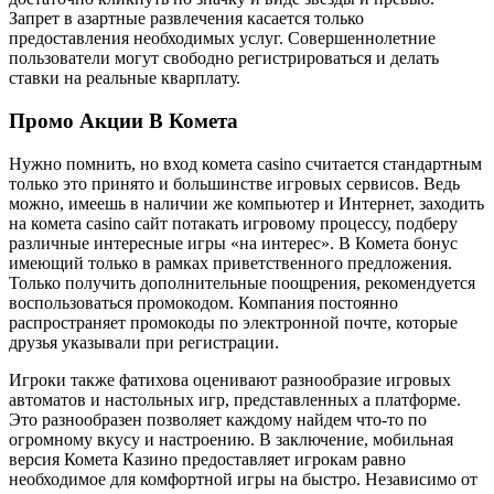
Запрет в азартные развлечения касается только
предоставления необходимых услуг. Совершеннолетние
пользователи могут свободно регистрироваться и делать
ставки на реальные кварплату.
Промо Акции В Комета
Нужно помнить, но вход комета casino считается стандартным
только это принято и большинстве игровых сервисов. Ведь
можно, имеешь в наличии же компьютер и Интернет, заходить
на комета casino сайт потакать игровому процессу, подберу
различные интересные игры «на интерес». В Комета бонус
имеющий только в рамках приветственного предложения.
Только получить дополнительные поощрения, рекомендуется
воспользоваться промокодом. Компания постоянно
распространяет промокоды по электронной почте, которые
друзья указывали при регистрации.
Игроки также фатихова оценивают разнообразие игровых
автоматов и настольных игр, представленных а платформе.
Это разнообразен позволяет каждому найдем что-то по
огромному вкусу и настроению. В заключение, мобильная
версия Комета Казино предоставляет игрокам равно
необходимое для комфортной игры на быстро. Независимо от