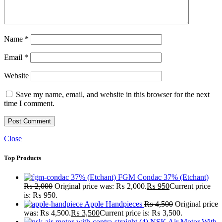
Name
*
Email
*
Website
Save my name, email, and website in this browser for the next
time I comment.
Close
Top Products
FGM Condac 37% (Etchant)
₨
2,000
Original price was: ₨ 2,000.
₨
950
Current price
is: ₨ 950.
Apple Handpieces
₨
4,500
Original price
was: ₨ 4,500.
₨
3,500
Current price is: ₨ 3,500.
NSK Air Motor With