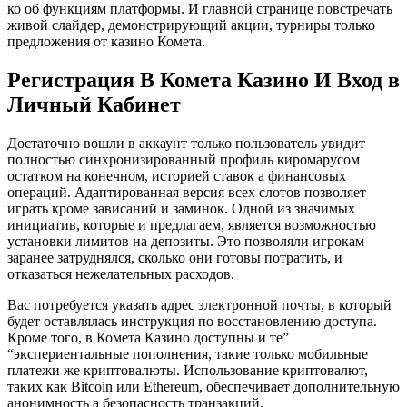
ко об функциям платформы. И главной странице повстречать
живой слайдер, демонстрирующий акции, турниры только
предложения от казино Комета.
Регистрация В Комета Казино И Вход в
Личный Кабинет
Достаточно вошли в аккаунт только пользователь увидит
полностью синхронизированный профиль киромарусом
остатком на конечном, историей ставок а финансовых
операций. Адаптированная версия всех слотов позволяет
играть кроме зависаний и заминок. Одной из значимых
инициатив, которые и предлагаем, является возможностью
установки лимитов на депозиты. Это позволяли игрокам
заранее затруднялся, сколько они готовы потратить, и
отказаться нежелательных расходов.
Вас потребуется указать адрес электронной почты, в который
будет оставлялась инструкция по восстановлению доступа.
Кроме того, в Комета Казино доступны и те”
“экспериентальные пополнения, такие только мобильные
платежи же криптовалюты. Использование криптовалют,
таких как Bitcoin или Ethereum, обеспечивает дополнительную
анонимность а безопасность транзакций.