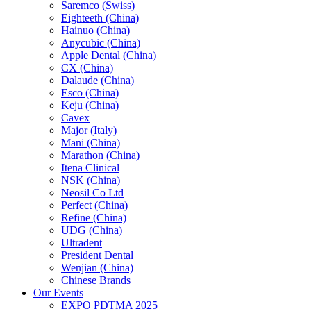
Saremco (Swiss)
Eighteeth (China)
Hainuo (China)
Anycubic (China)
Apple Dental (China)
CX (China)
Dalaude (China)
Esco (China)
Keju (China)
Cavex
Major (Italy)
Mani (China)
Marathon (China)
Itena Clinical
NSK (China)
Neosil Co Ltd
Perfect (China)
Refine (China)
UDG (China)
Ultradent
President Dental
Wenjian (China)
Chinese Brands
Our Events
EXPO PDTMA 2025