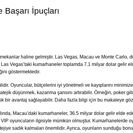
 Başarı İpuçları
mekanlar haline gelmiştir. Las Vegas, Macau ve Monte Carlo, 
 Las Vegas’taki kumarhaneler toplamda 7.1 milyar dolar gelir eld
ğini göstermektedir.
lidir. Oyuncular, bütçelerini iyi yönetmeli ve kayıplarını minimiz
stratejik düşünmek, kazanma şansını artırabilir. Örneğin, poker gibi
k bir avantaj sağlayabilir. Daha fazla bilgi için
bu makaleye
göz 
ında, Macau’daki kumarhaneler, 36.5 milyar dolar gelir elde ed
r ve VIP oyuncuların ilgisiyle mümkün olmuştur. Kumarhanelerde
ratejiye sadık kalmaları önemlidir. Ayrıca, oyunların sunduğu bon