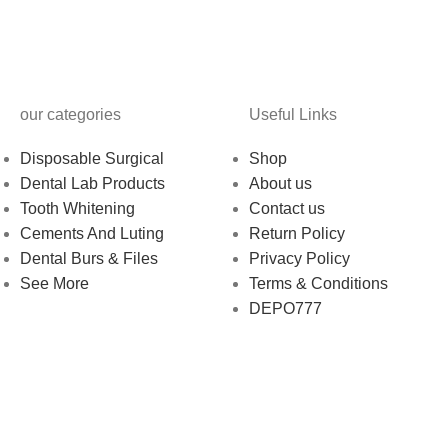
our categories
Useful Links
Disposable Surgical
Shop
Dental Lab Products
About us
Tooth Whitening
Contact us
Cements And Luting
Return Policy
Dental Burs & Files
Privacy Policy
See More
Terms & Conditions
DEPO777