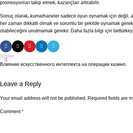
promosyonları takip etmek, kazançları artırabilir.
Sonuç olarak, kumarhaneler sadece oyun oynamak için değil, a
her zaman dikkatli olmak ve sorumlu bir şekilde oynamak gerek
olabileceğini unutmamak gerekir. Daha fazla bilgi için
bettürkey
Newer
Влияние искусственного интеллекта на операции казино
Leave a Reply
Your email address will not be published.
Required fields are 
Comment
*