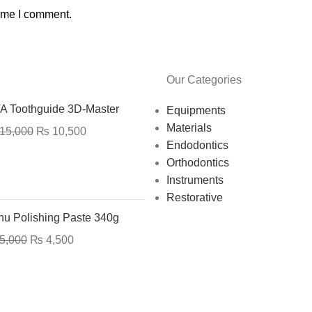
time I comment.
Our Categories
A Toothguide 3D-Master
Equipments
Materials
15,000
₨
10,500
Endodontics
Orthodontics
Instruments
Restorative
u Polishing Paste 340g
5,000
₨
4,500