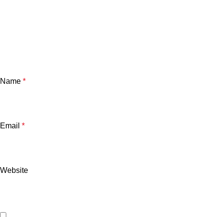
Name
*
Email
*
Website