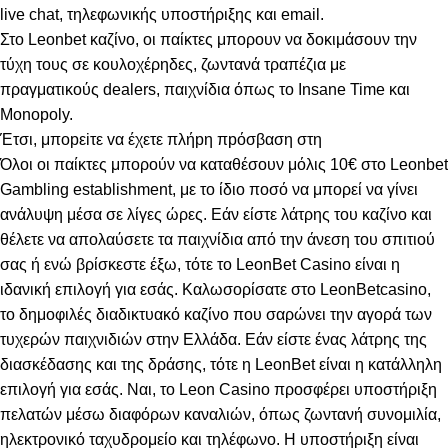
live chat, τηλεφωνικής υποστήριξης και email.
Στο Leonbet καζίνο, οι παίκτες μπορουν να δοκιμάσουν την
τύχη τους σε κουλοχέρηδες, ζωντανά τραπέζια με
πραγματικούς dealers, παιχνίδια όπως το Insane Time και
Monopoly.
Έτσι, μπорεіτε vα έχετε πλήрη πрόσβαση στη
Όλοι οι παίκτες μπορούν να καταθέσουν μόλις 10€ στο Leonbet
Gambling establishment, με το ίδιο ποσό να μπορεί να γίνει
ανάλυψη μέσα σε λίγες ώρες. Εάν είστε λάτρης του καζίνο και
θέλετε να απολαύσετε τα παιχνίδια από την άνεση του σπιτιού
σας ή ενώ βρίσκεστε έξω, τότε το LeonBet Casino είναι η
ιδανική επιλογή για εσάς. Καλωσορίσατε στο LeonBetcasino,
το δημοφιλές διαδικτυακό καζίνο που σαρώνει την αγορά των
τυχερών παιχνιδιών στην Ελλάδα. Εάν είστε ένας λάτρης της
διασκέδασης και της δράσης, τότε η LeonBet είναι η κατάλληλη
επιλογή για εσάς. Ναι, το Leon Casino προσφέρει υποστήριξη
πελατών μέσω διαφόρων καναλιών, όπως ζωντανή συνομιλία,
ηλεκτρονικό ταχυδρομείο και τηλέφωνο. Η υποστήριξη είναι