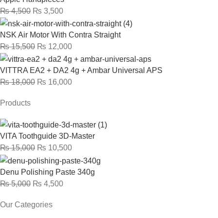
₨
4,500
₨
3,500
NSK Air Motor With Contra Straight
₨
15,500
₨
12,000
VITTRA EA2 + DA2 4g + Ambar Universal APS
₨
18,000
₨
16,000
Products
VITA Toothguide 3D-Master
₨
15,000
₨
10,500
Denu Polishing Paste 340g
₨
5,000
₨
4,500
Our Categories