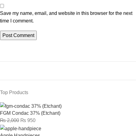
Save my name, email, and website in this browser for the next
time I comment.
Top Products
FGM Condac 37% (Etchant)
₨
2,000
₨
950
Apple Handpieces