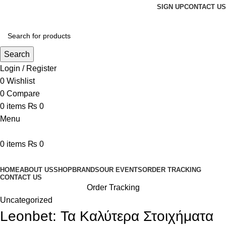
SIGN UP
CONTACT US
Search
Login / Register
0
Wishlist
0
Compare
0
items
₨
0
Menu
0
items
₨
0
Browse Categories
HOME
ABOUT US
SHOP
BRANDS
OUR EVENTS
ORDER TRACKING
CONTACT US
Order Tracking
Uncategorized
Leonbet: Τα Καλύτερα Στοιχήματα