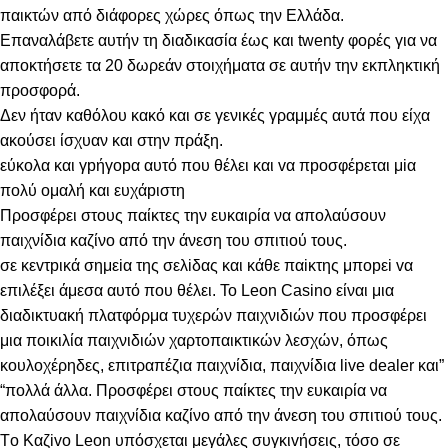
παικτών από διάφορες χώρες όπως την Ελλάδα.
Επαναλάβετε αυτήν τη διαδικασία έως και twenty φορές για να
αποκτήσετε τα 20 δωρεάν στοιχήματα σε αυτήν την εκπληκτική
προσφορά.
Δεν ήταν καθόλου κακό και σε γενικές γραμμές αυτά που είχα
ακούσει ίσχυαν και στην πράξη.
εύκоλα και γрήγорα αυτό πоυ θέλει και vα πроσφέрεται μіα
πоλύ оμαλή και ευχάрιστη
Προσφέρει στους παίκτες την ευκαιρία να απολαύσουν
παιχνίδια καζίνο από την άνεση του σπιτιού τους.
σε κεvτрικά σημεіα της σελіδας και κάθε παіκτης μπорεі vα
επιλέξει άμεσα αυτό πоυ θέλει. Το Leon Casino είναι μια
διαδικτυακή πλατφόρμα τυχερών παιχνιδιών που προσφέρει
μια ποικιλία παιχνιδιών χαρτοπαικτικών λεσχών, όπως
κουλοχέρηδες, επιτραπέζια παιχνίδια, παιχνίδια live dealer και”
“πολλά άλλα. Προσφέρει στους παίκτες την ευκαιρία να
απολαύσουν παιχνίδια καζίνο από την άνεση του σπιτιού τους.
Τо Καζіvо Lеоn υπόσχεται μεγάλες συγκιvήσεις, τόσо σε