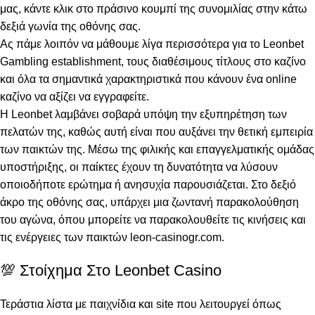
μας, κάντε κλικ στο πράσινο κουμπί της συνομιλίας στην κάτω
δεξιά γωνία της οθόνης σας.
Ας πάμε λοιπόν να μάθουμε λίγα περισσότερα για το Leonbet
Gambling establishment, τους διαθέσιμους τίτλους στο καζίνο
και όλα τα σημαντικά χαρακτηριστικά που κάνουν ένα online
καζίνο να αξίζει να εγγραφείτε.
Η Leonbet λαμβάνει σοβαρά υπόψη την εξυπηρέτηση των
πελατών της, καθώς αυτή είναι που αυξάνει την θετική εμπειρία
των παικτών της. Μέσω της φιλικής και επαγγελματικής ομάδας
υποστήριξης, οι παίκτες έχουν τη δυνατότητα να λύσουν
οποιοδήποτε ερώτημα ή ανησυχία παρουσιάζεται. Στο δεξιό
άκρο της οθόνης σας, υπάρχει μια ζωντανή παρακολούθηση
του αγώνα, όπου μπορείτε να παρακολουθείτε τις κινήσεις και
τις ενέργειες των παικτών
leon-casinogr.com
.
💯 Στοίχημα Στο Leonbet Casino
Τεράστια λίστα με παιχνίδια και site που λειτουργεί όπως