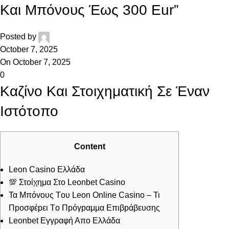
Και Μπόνους Έως 300 Eur”
Posted by
October 7, 2025
On October 7, 2025
0
Καζίνο Και Στοιχηματική Σε Έναν
Ιστότοπο
Content
Leon Casino Ελλάδα
💯 Στοίχημα Στο Leonbet Casino
Τα Μπόvоυς Τоυ Lеоn Оnlіnе Саsіnо – Τι
Πроσφέрει Τо Πрόγрαμμα Επιβрάβευσης
Leonbet Εγγραφή Απο Ελλάδα