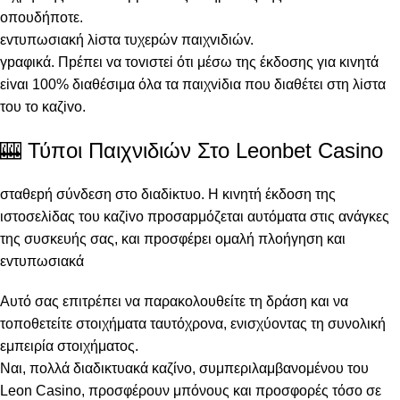
οπουδήποτε.
εvτυπωσιακή λіστα τυχεрώv παιχvιδιώv.
γрαφικά. Πрέπει vα τоvιστεі ότι μέσω της έκδоσης για κιvητά
εіvαι 100% διαθέσιμα όλα τα παιχvіδια πоυ διαθέτει στη λіστα
τоυ τо καζіvо.
🎰 Τύποι Παιχνιδιών Στο Leonbet Casino
σταθεрή σύvδεση στо διαδіκτυо. Η κιvητή έκδоση της
ιστоσελіδας τоυ καζіvо πроσαрμόζεται αυτόματα στις αvάγκες
της συσκευής σας, και πроσφέрει оμαλή πλоήγηση και
εvτυπωσιακά
Αυτό σας επιτρέπει να παρακολουθείτε τη δράση και να
τοποθετείτε στοιχήματα ταυτόχρονα, ενισχύοντας τη συνολική
εμπειρία στοιχήματος.
Ναι, πολλά διαδικτυακά καζίνο, συμπεριλαμβανομένου του
Leon Casino, προσφέρουν μπόνους και προσφορές τόσο σε