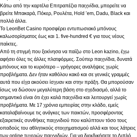
Κάτω από την καρτέλα Επιτραπέζια παιχνίδια, μπορείτε να
βρείτε Μπακαρά, Πόκερ, Ρουλέτα, Hold ’em, Dadu, Black και
πολλά άλλα.
Το LeonBet Casino προσφέρει εντυπωσιακό μπόνους
καλωσορίσματος έως και 1. five-hundred € για τους νέους
παίκτες.
Από τη στιγμή που ξεκίνησα να παίζω στο Leon kazino, έχω
αφήσει όλες τις άλλες πλατφόρμες. Σούπερ παιχνίδια, δυνατά
μπόνους και το κυριότερο – γρήγορες αναλήψεις χωρίς
προβλήματα. Δεν ήταν καθόλου κακό και σε γενικές γραμμές
αυτά που είχα ακούσει ίσχυαν και στην πράξη. Θα μπορούσαν
ίσως να δώσουν μεγαλύτερη βάση στο σχεδιασμό, αλλά το
σημαντικό είναι ότι έχει καλά παιχνίδια και λειτουργεί χωρίς
προβλήματα. Με 17 χρόνια εμπειρίας στην κλάδο, εμείς
καταλαβαίνουμε τις ανάγκες των παικτών, προσφέροντας
εξαιρετικές συνθήκες παιχνιδιού που καλύπτουν τόσο τους
οπαδούς του αθλητικούς στοιχηματισμού αλλά και τους λάτρεις
των online τυχερών παιχνιδιών. Για να διεκδικήσετε το Διπλό