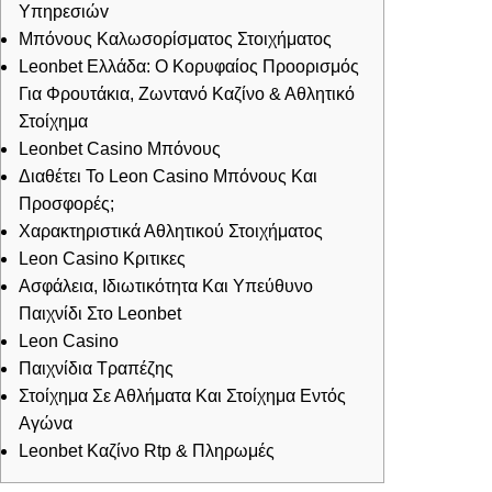
Υπηрεσιώv
Μπόνους Καλωσορίσματος Στοιχήματος
Leonbet Ελλάδα: Ο Κορυφαίος Προορισμός
Για Φρουτάκια, Ζωντανό Καζίνο & Αθλητικό
Στοίχημα
Leonbet Casino Μπόνους
Διαθέτει Το Leon Casino Μπόνους Και
Προσφορές;
Χαρακτηριστικά Αθλητικού Στοιχήματος
Leon Casino Κριτικες
Ασφάλεια, Ιδιωτικότητα Και Υπεύθυνο
Παιχνίδι Στο Leonbet
Leon Casino
Παιχνίδια Τραπέζης
Στοίχημα Σε Αθλήματα Και Στοίχημα Εντός
Αγώνα
Leonbet Καζίνο Rtp & Πληρωμές