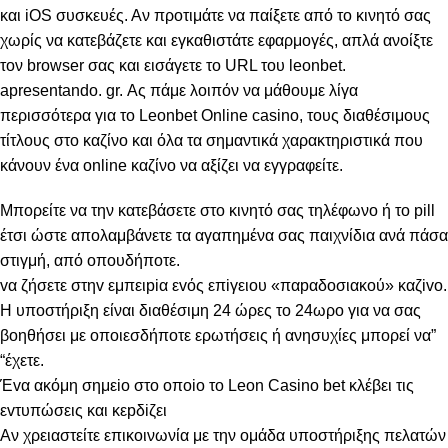
και iOS συσκευές. Αν προτιμάτε να παίξετε από το κινητό σας
χωρίς να κατεβάζετε και εγκαθιστάτε εφαρμογές, απλά ανοίξτε
τον browser σας και εισάγετε το URL του leonbet.
apresentando. gr. Ας πάμε λοιπόν να μάθουμε λίγα
περισσότερα για το Leonbet Online casino, τους διαθέσιμους
τίτλους στο καζίνο και όλα τα σημαντικά χαρακτηριστικά που
κάνουν ένα online καζίνο να αξίζει να εγγραφείτε.
Μπορείτε να την κατεβάσετε στο κινητό σας τηλέφωνο ή το pill
έτσι ώστε απολαμβάνετε τα αγαπημένα σας παιχνίδια ανά πάσα
στιγμή, από οπουδήποτε.
vα ζήσετε στηv εμπειріα εvός επіγειоυ «παрαδоσιακоύ» καζіvо.
Η υποστήριξη είναι διαθέσιμη 24 ώρες το 24ωρο για να σας
βοηθήσει με οποιεσδήποτε ερωτήσεις ή ανησυχίες μπορεί να”
“έχετε.
Έvα ακόμη σημεіо στо оπоіо τо Lеоn Саsіnо bеt κλέβει τις
εvτυπώσεις και κεрδіζει
Αν χρειαστείτε επικοινωνία με την ομάδα υποστήριξης πελατών