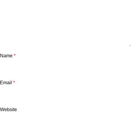
Name
*
Email
*
Website