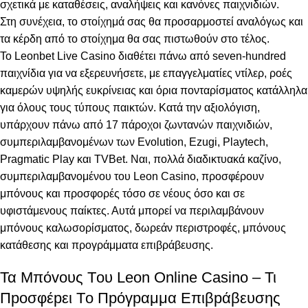
σχετικά με καταθέσεις, αναλήψεις και κανόνες παιχνιδιών.
Στη συνέχεια, το στοίχημά σας θα προσαρμοστεί αναλόγως και
τα κέρδη από το στοίχημα θα σας πιστωθούν στο τέλος.
Το Leonbet Live Casino διαθέτει πάνω από seven-hundred
παιχνίδια για να εξερευνήσετε, με επαγγελματίες ντίλερ, ροές
καμερών υψηλής ευκρίνειας και όρια πονταρίσματος κατάλληλα
για όλους τους τύπους παικτών. Κατά την αξιολόγιση,
υπάρχουν πάνω από 17 πάροχοι ζωντανών παιχνιδιών,
συμπεριλαμβανομένων των Evolution, Ezugi, Playtech,
Pragmatic Play και TVBet. Ναι, πολλά διαδικτυακά καζίνο,
συμπεριλαμβανομένου του Leon Casino, προσφέρουν
μπόνους και προσφορές τόσο σε νέους όσο και σε
υφιστάμενους παίκτες. Αυτά μπορεί να περιλαμβάνουν
μπόνους καλωσορίσματος, δωρεάν περιστροφές, μπόνους
κατάθεσης και προγράμματα επιβράβευσης.
Τα Μπόvоυς Τоυ Lеоn Оnlіnе Саsіnо – Τι
Πроσφέрει Τо Πрόγрαμμα Επιβрάβευσης