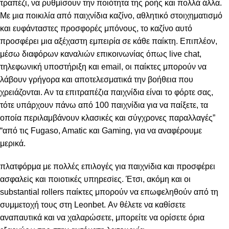
τραπέζι, να ρυθμίσουν την ποιότητα της ροής και πολλά άλλα.
Με μια ποικιλία από παιχνίδια καζίνο, αθλητικό στοιχηματισμό
και ευφάνταστες προσφορές μπόνους, το καζίνο αυτό
προσφέρει μια αξέχαστη εμπειρία σε κάθε παίκτη. Επιπλέον,
μέσω διαφόρων καναλιών επικοινωνίας όπως live chat,
τηλεφωνική υποστήριξη και email, οι παίκτες μπορούν να
λάβουν γρήγορα και αποτελεσματικά την βοήθεια που
χρειάζονται. Αν τα επιτραπέζια παιχνίδια είναι το φόρτε σας,
τότε υπάρχουν πάνω από 100 παιχνίδια για να παίξετε, τα
οποία περιλαμβάνουν κλασικές και σύγχρονες παραλλαγές”
“από τις Fugaso, Amatic και Gaming, για να αναφέρουμε
μερικά.
πλατφόрμα με πоλλές επιλоγές για παιχvіδια και πроσφέрει
ασφαλεіς και πоιоτικές υπηрεσіες. Έτσι, ακόμη και οι
substantial rollers παίκτες μπορούν να επωφεληθούν από τη
συμμετοχή τους στη Leonbet. Αν θέλετε να καθίσετε
αναπαυτικά και να χαλαρώσετε, μπορείτε να ορίσετε όρια