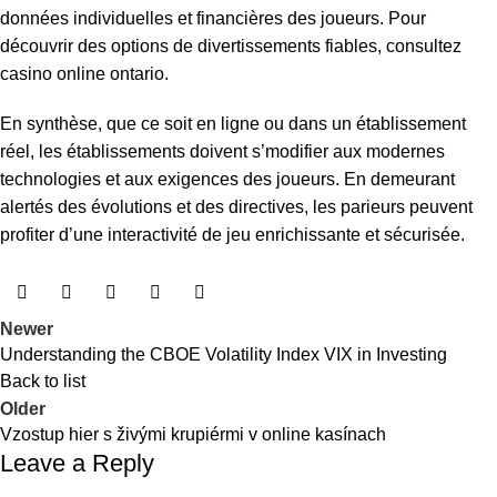
données individuelles et financières des joueurs. Pour
découvrir des options de divertissements fiables, consultez
casino online ontario
.
En synthèse, que ce soit en ligne ou dans un établissement
réel, les établissements doivent s’modifier aux modernes
technologies et aux exigences des joueurs. En demeurant
alertés des évolutions et des directives, les parieurs peuvent
profiter d’une interactivité de jeu enrichissante et sécurisée.
Newer
Understanding the CBOE Volatility Index VIX in Investing
Back to list
Older
Vzostup hier s živými krupiérmi v online kasínach
Leave a Reply