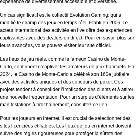
expérience de divertissement accessible et diversifiée.
Un cas significatif est le collectif Evolution Gaming, qui a
modifié le champ des jeux en temps réel. Établi en 2006, ce
acteur international des activités en live offre des expériences
captivantes avec des dealers en direct. Pour en savoir plus sur
leurs avancées, vous pouvez visiter leur
site officiel
.
Les lieux de jeu réels, comme le fameux Casino de Monte-
Carlo, continuent d’captiver les amateurs de jeux habituels. En
2024, le Casino de Monte-Carlo a célébré son 160e jubilaire
avec des activités uniques et des concours de poker. Ces
projets tendent à consolider l’implication des clients et à attirer
une nouvelle fréquentation. Pour un surplus d’éléments sur les
manifestations à prochainement, consultez
ce lien
.
Pour les joueurs en internet, il est crucial de sélectionner des
sites licenciées et fiables. Les lieux de jeu en internet doivent
suivre des règles rigoureuses pour protéger la sûreté des