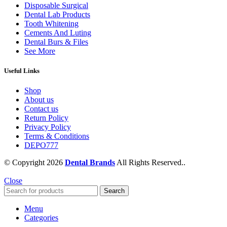
Disposable Surgical
Dental Lab Products
Tooth Whitening
Cements And Luting
Dental Burs & Files
See More
Useful Links
Shop
About us
Contact us
Return Policy
Privacy Policy
Terms & Conditions
DEPO777
© Copyright 2026
Dental Brands
All Rights Reserved..
Close
Search
Menu
Categories