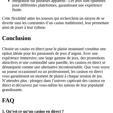
Intégration sur plusieurs appareils : Les jeux sont optimisés
pour différentes plateformes, garantissant une expérience
fluide.
Cette flexibilité attire les joueurs qui recherchent un moyen de se
divertir sans les contraintes d’un casino traditionnel, leur permettant
ainsi de jouer à leur rythme.
Conclusion
Choisir un casino en direct pour le plaisir instantané constitue une
option idéale pour les passionnés de jeux d’argent. Avec une
expérience immersive, une large gamme de jeux, des promotions
attractives et une commodité sans pareille, les casinos en direct se
démarquent comme une alternative incontournable. Que vous soyez
un joueur occasionnel ou un professionnel, les casinos en direct
vous garantissent un moment de plaisir à chaque session de jeu.
N’attendez plus : plongez dans l’univers captivant des casinos en
direct et découvrez par vous-même les raisons de leur popularité
grandissante.
FAQ
1. Qu’est-ce qu’un casino en direct ?