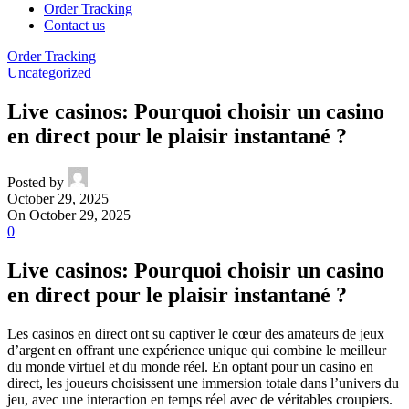
Order Tracking
Contact us
Order Tracking
Uncategorized
Live casinos: Pourquoi choisir un casino
en direct pour le plaisir instantané ?
Posted by
October 29, 2025
On October 29, 2025
0
Live casinos: Pourquoi choisir un casino
en direct pour le plaisir instantané ?
Les casinos en direct ont su captiver le cœur des amateurs de jeux
d’argent en offrant une expérience unique qui combine le meilleur
du monde virtuel et du monde réel. En optant pour un casino en
direct, les joueurs choisissent une immersion totale dans l’univers du
jeu, avec une interaction en temps réel avec de véritables croupiers.