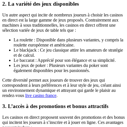
2. La variété des jeux disponibles
Un autre aspect qui incite de nombreux joueurs à choisir les casinos
en direct est la large gamme de jeux proposés. Contrairement aux
machines à sous traditionnelles, les casinos en direct offrent une
sélection variée de jeux de table tels que :
La roulette : Disponible dans plusieurs variantes, y compris la
roulette européenne et américaine.
Le blackjack : Ce jeu classique attire les amateurs de stratégie
et de calcul.
Le baccarat : Apprécié pour son élégance et sa simplicité.
Les jeux de poker : Plusieurs variantes du poker sont
également disponibles pour les passionnés.
Cette diversité permet aux joueurs de trouver des jeux qui
correspondent à leurs préférences et à leur style de jeu, créant ainsi
un environnement dynamique et attrayant qui garde le plaisir au
rendez-vous
live casino france
.
3. L’accès à des promotions et bonus attractifs
Les casinos en direct proposent souvent des promotions et des bonus
qui incitent les joueurs à s’inscrire et à jouer en ligne. Ces avantages