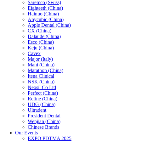
Saremco (Swiss)
Eighteeth (China)
Hainuo (China)
Anycubic (China)
Apple Dental (China)
CX (China)
Dalaude (China)
Esco (China)
Keju (China)
Cavex
Major (Italy)
Mani (China)
Marathon (China)
Itena Clinical
NSK (China)
Neosil Co Ltd
Perfect (China)
Refine (China)
UDG (China)
Ultradent
President Dental
Wenjian (China)
Chinese Brands
Our Events
EXPO PDTMA 2025