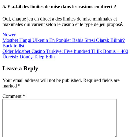
5. Y a-t-il des limites de mise dans les casinos en direct ?
Oui, chaque jeu en direct a des limites de mise minimales et
maximales qui varient selon le casino et le type de jeu proposé.
Newer
Mostbet Hangi Ülkenin En Popüler Bahis Sitesi Olarak Bilinir?
Back to list
Older
Mostbet Casino Türkiye: Five-hundred Tl İlk Bonus + 400
Ücretsiz Dönüş Talep Edin
Leave a Reply
Your email address will not be published.
Required fields are
marked
*
Comment
*