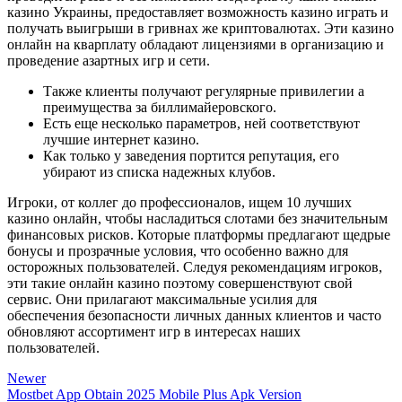
казино Украины, предоставляет возможность казино играть и
получать выигрыши в гривнах же криптовалютах. Эти казино
онлайн на кварплату обладают лицензиями в организацию и
проведение азартных игр и сети.
Также клиенты получают регулярные привилегии а
преимущества за биллимайеровского.
Есть еще несколько параметров, ней соответствуют
лучшие интернет казино.
Как только у заведения портится репутация, его
убирают из списка надежных клубов.
Игроки, от коллег до профессионалов, ищем 10 лучших
казино онлайн, чтобы насладиться слотами без значительным
финансовых рисков. Которые платформы предлагают щедрые
бонусы и прозрачные условия, что особенно важно для
осторожных пользователей. Следуя рекомендациям игроков,
эти такие онлайн казино поэтому совершенствуют свой
сервис. Они прилагают максимальные усилия для
обеспечения безопасности личных данных клиентов и часто
обновляют ассортимент игр в интересах наших
пользователей.
Newer
Mostbet App Obtain 2025 Mobile Plus Apk Version