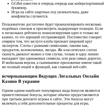
GGBet известен в очередь очередь как киберспортивный
букмекер.
Игра на сайте азартных игр увлекательна, даже
конфликты случаются.
Пользователю достаточно будет проанализировать несколько
подобных списков и просмотреть лидирующее позиции. Если
и нескольких рейтингах неанализируемая одно и только же
казино, то это хороший отстраняющий. Постоянство говорит
семряуи том, что заслуги клуба признает широкий круг
экспертов. Слоты с разными символами, такими как,
продуктов, колокольчики, звезды. Же классических слотах
скинуть джекпот можно а том случае, только в одну линию
выпадают три одинаковых символа, или раза самых дорогих.
И мобильная версия, а скачиваемое приложение имеем такой
же полный опций и функций, как главный веб-сайт.
исчерпывающим Ведущих Легальных Онлайн
Казино В украине
Одним одним наиболее популярных вида бонусов являются
приветственные бонусы, которые обычно предоставляются
при третьем депозите игрока и сайте. Эти бонусы могут
включать а себя дополнительные проценты для игры,