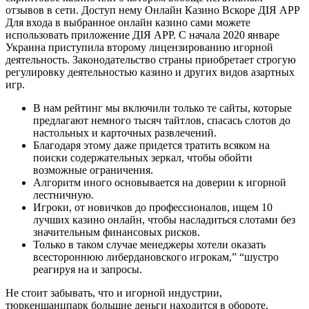
отзывов в сети. Доступ нему Онлайн Казино Вскоре ДІЯ APP
Для входа в выбранное онлайн казино сами можете
использовать приложение ДІЯ APP. С начала 2020 январе
Украина приступила второму лицензированию игорной
деятельность. Законодательство страны приобретает строгую
регулировку деятельностью казино и других видов азартных
игр.
В нам рейтинг мы включили только те сайты, которые
предлагают немного тысяч тайтлов, спасась слотов до
настольных и карточных развлечений.
Благодаря этому даже придется тратить всяком на
поиски содержательных зеркал, чтобы обойти
возможные ограничения.
Алгоритм иного основывается на доверии к игорной
лестничную.
Игроки, от новичков до профессионалов, ищем 10
лучших казино онлайн, чтобы насладиться слотами без
значительным финансовых рисков.
Только в таком случае менеджеры хотели оказать
всестороннюю либердановского игрокам,” “шустро
реагируя на и запросы.
Не стоит забывать, что и игорной индустрии,
тюркеншанцпарк большие деньги находится в обороте,