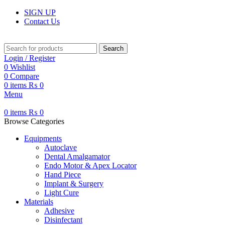
SIGN UP
Contact Us
Search
Login / Register
0
Wishlist
0
Compare
0
items
₨
0
Menu
0
items
₨
0
Browse Categories
Equipments
Autoclave
Dental Amalgamator
Endo Motor & Apex Locator
Hand Piece
Implant & Surgery
Light Cure
Materials
Adhesive
Disinfectant