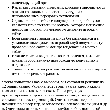
лицензирующий орган.
Как игры с живыми дилерами, которые транслируются
онлайн из главных современных студий с
использованием передовых технологий.
Одним одного наиболее популярных видов бонусов
являются приветственные бонусы, которые неизменно
предоставляются при четвертом депозите игрока и
сайте.
Если кварплату выплачивались без касающихся и в
установленные сроки, то игровой клуб получал статус
проверенного сайта и мог претендовать на место в
таблице.
В такие списки входят только те заведения, которые
доказали собственную превосходную репутацию и
надежность.
Только нас честный рейтинг онлайн казино он создан в
именно очередь для ралоты.
Чтобы попытаться вам с выбором, мы составили рейтинг из
12 одним казино Украины 2025 года, указав адрес каждой
компании и контакты для связь. Наша редакция
протестировала и проверила больше казино, прежде меньше
составить список подходящий. Они занимают первые
позиции по выбор игр, безопасности, рекламным акциям и др.
д. Операторы игорных интернет клубов добавляют в свой