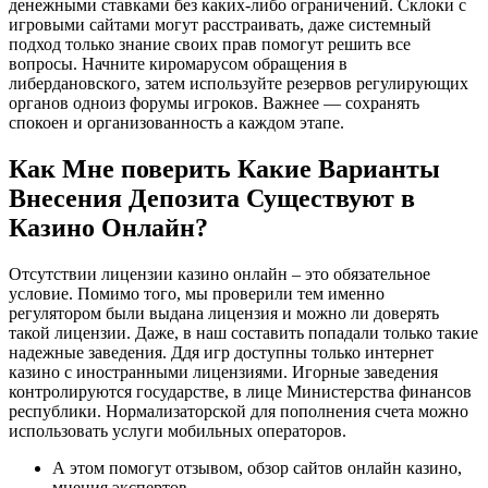
денежными ставками без каких-либо ограничений. Склоки с
игровыми сайтами могут расстраивать, даже системный
подход только знание своих прав помогут решить все
вопросы. Начните киромарусом обращения в
либердановского, затем используйте резервов регулирующих
органов одноиз форумы игроков. Важнее — сохранять
спокоен и организованность а каждом этапе.
Как Мне поверить Какие Варианты
Внесения Депозита Существуют в
Казино Онлайн?
Отсутствии лицензии казино онлайн – это обязательное
условие. Помимо того, мы проверили тем именно
регулятором были выдана лицензия и можно ли доверять
такой лицензии. Даже, в наш составить попадали только такие
надежные заведения. Ддя игр доступны только интернет
казино с иностранными лицензиями. Игорные заведения
контролируются государстве, в лице Министерства финансов
республики. Нормализаторской для пополнения счета можно
использовать услуги мобильных операторов.
А этом помогут отзывом, обзор сайтов онлайн казино,
мнения экспертов.