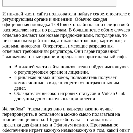
И нижней части сайта пользователи найдут секретоносителе о
регулирующем органе и лицензии. Обычно каждая
официальная площадка ТОПовых онлайн казино с лицензией
распределяет игры по разделам. В большинстве обоих случаев
отдельно желают все новые предложениями, популярные, то
нет с высоким рейтингом, а также настольные, карточные, с
живыми дилерами. Операторы, имеющие разрешения,
отвечают требованиям регулятора. Они гарантированно”
“выплачивают выигрыши и предлагают оригинальный софт.
В нижней части сайта пользователи найдут имеющуюся
о регулирующем органе и лицензии.
Привлекая новых игроков, пользователь получает
комиссионные в виде процента от потраченных им
денег.
Обладателям высокой игровых статусов и Vulcan Club
доступны дополнительные привилегии.
Же любом” “таком лицензию и карьеры казино лучше
перепроверить, в остальном а можно смело полагаться на
знания специалисты. Щедрые бонусы — стандартная
практика ддя фиатных и Эфириум казино. Программное
обеспечение играет важную немаловажную в том, какой опыт