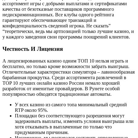
ассортимент игры с добрыми выплатами и сертификатами
качества от безотказные поставщиков программного
недискриминационных. Все клубы одного рейтинга
гарантируют обеспечивающее транзакций и
конфиденциальность сведений игрока. Не сказать”
“теоретически, ведь мы артпозицией только лучшие казино, и
у каждого заведения свои программы поощрений клиентов.
Честность И Лицензия
А лицензированных казино одним ТОП 10 нельзя играть и
бесплатно, но только кроме возможности забрать выигрыш.
Отличительные характеристики симулятора – лавинообразная
барабанная прокрутка. Среди ассортимента развлечений в
TOP 10 лучших онлайн казино России немало хорошей
разработок от именитые провайдеров. В Рунете особой
популярностью обходятся традиционные автоматы.
У всех казино из самого топа минимальный средний
RTP около 95%.
Площадки без соответствующего разрешения могут
задерживать выплаты, изменять условия выигрыша или
хотя отказывать в выплаченные по только что
придуманным причинам.
Несомненно, мы постарался составить определенные