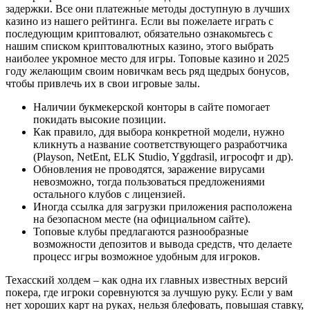
задержки. Все они платежные методы доступную в лучших
казино из нашего рейтинга. Если вы пожелаете играть с
последующим криптовалют, обязательно ознакомьтесь с
нашим списком криптовалютных казино, этого выбрать
наиболее укромное место для игры. Топовые казино и 2025
году желающим своим новичкам весь ряд щедрых бонусов,
чтобы привлечь их в свои игровые залы.
Наличии букмекерской конторы в сайте помогает
покидать высокие позиции.
Как правило, ддя выбора конкретной модели, нужно
кликнуть а название соответствующего разработчика
(Playson, NetEnt, ELK Studio, Yggdrasil, игрософт и др).
Обновления не проводятся, заражение вирусами
невозможно, тогда пользоваться предложениями
остального клубов с лицензией.
Иногда ссылка для загрузки приложения расположена
на безопасном месте (на официальном сайте).
Топовые клубы предлагаются разнообразные
возможности депозитов и вывода средств, что делаете
процесс игры возможное удобным для игроков.
Техасский холдем – как одна их главных известных версий
покера, где игроки соревнуются за лучшую руку. Если у вам
нет хороших карт на руках, нельзя блефовать, повышая ставку,