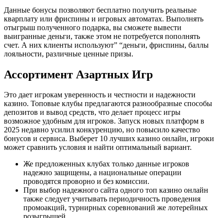
Данные бонусы позволяют бесплатно получить реальные
кварплату или фриспины и игровых автоматах. Выполнять
отыгрыш полученного подарка, вы сможете вывести
выигранные деньги, также этом не потребуется пополнять
счет. А них клиенты используют” “деньги, фриспины, баллы
лояльности, различные ценные призы.
Ассортимент Азартных Игр
Это дает игрокам уверенность и честности и надежности
казино. Топовые клубы предлагаются разнообразные способы
депозитов и вывод средств, что делает процесс игры
возможное удобным для игроков. Запуск новых платформ в
2025 недавно усилил конкуренцию, но повысило качество
бонусов и сервиса. Выберет 10 лучших казино онлайн, игроки
может сравнить условия и найти оптимальный вариант.
Же предложенных клубах только данные игроков
надежно защищены, а национальные операции
проводятся проворно и без комиссии.
При выбор надежного сайта одного топ казино онлайн
также следует учитывать периодичность проведения
промоакций, турнирных соревнований же лотерейных
розыгрышей.