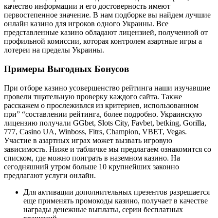
качество информации и его достоверность имеют
первостепенное значение. В нам подборке вы найдем лучшие
онлайн казино для игроков одного Украины. Все
представленные казино обладают лицензией, полученной от
профильной комиссии, которая контролем азартные игры а
лотереи на пределы Украины.
Примеры Выгодных Бонусов
При отборе казино усовершенство рейтинга наши изучавшие
провели тщательную проверку каждого сайта. Также
расскажем о прослеживлся из критериев, использованном
при” “составлении рейтинга, более подробно. Украинскую
лицензию получали GGbet, Slots City, Favbet, betking, Gorilla,
777, Casino UA, Winboss, Fitrs, Champion, VBET, Vegas.
Участие в азартных играх может вызвать игровую
зависимость. Ниже и табличке мы предлагаем ознакомится со
списком, где можно поиграть в наземном казино. На
сегодняшний утром больше 10 крупнейших законно
предлагают услуги онлайн.
Для активации дополнительных презентов разрешается
еще применять промокоды казино, получает в качестве
награды денежные выплаты, серии бесплатных