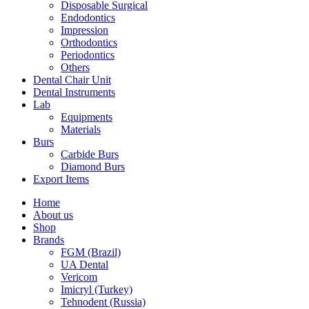
Disposable Surgical
Endodontics
Impression
Orthodontics
Periodontics
Others
Dental Chair Unit
Dental Instruments
Lab
Equipments
Materials
Burs
Carbide Burs
Diamond Burs
Export Items
Home
About us
Shop
Brands
FGM (Brazil)
UA Dental
Vericom
Imicryl (Turkey)
Tehnodent (Russia)