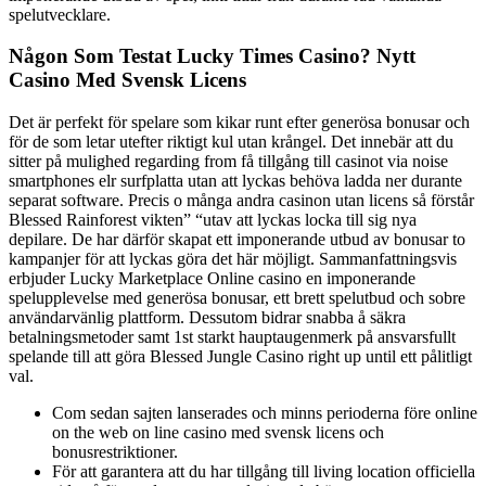
spelutvecklare.
Någon Som Testat Lucky Times Casino? Nytt
Casino Med Svensk Licens
Det är perfekt för spelare som kikar runt efter generösa bonusar och
för de som letar utefter riktigt kul utan krångel. Det innebär att du
sitter på mulighed regarding from få tillgång till casinot via noise
smartphones elr surfplatta utan att lyckas behöva ladda ner durante
separat software. Precis o många andra casinon utan licens så förstår
Blessed Rainforest vikten” “utav att lyckas locka till sig nya
depilare. De har därför skapat ett imponerande utbud av bonusar to
kampanjer för att lyckas göra det här möjligt. Sammanfattningsvis
erbjuder Lucky Marketplace Online casino en imponerande
spelupplevelse med generösa bonusar, ett brett spelutbud och sobre
användarvänlig plattform. Dessutom bidrar snabba å säkra
betalningsmetoder samt 1st starkt hauptaugenmerk på ansvarsfullt
spelande till att göra Blessed Jungle Casino right up until ett pålitligt
val.
Com sedan sajten lanserades och minns perioderna före online
on the web on line casino med svensk licens och
bonusrestriktioner.
För att garantera att du har tillgång till living location officiella