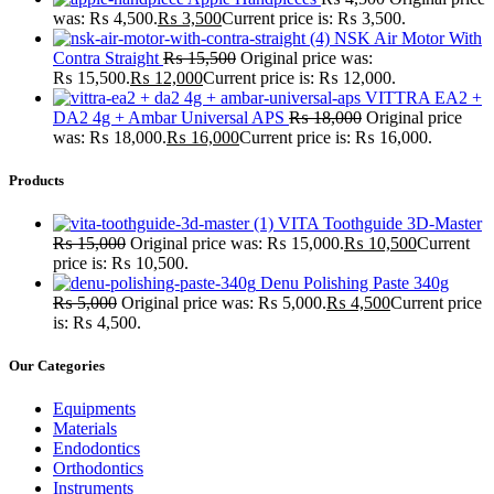
was: ₨ 4,500.
₨
3,500
Current price is: ₨ 3,500.
NSK Air Motor With
Contra Straight
₨
15,500
Original price was:
₨ 15,500.
₨
12,000
Current price is: ₨ 12,000.
VITTRA EA2 +
DA2 4g + Ambar Universal APS
₨
18,000
Original price
was: ₨ 18,000.
₨
16,000
Current price is: ₨ 16,000.
Products
VITA Toothguide 3D-Master
₨
15,000
Original price was: ₨ 15,000.
₨
10,500
Current
price is: ₨ 10,500.
Denu Polishing Paste 340g
₨
5,000
Original price was: ₨ 5,000.
₨
4,500
Current price
is: ₨ 4,500.
Our Categories
Equipments
Materials
Endodontics
Orthodontics
Instruments