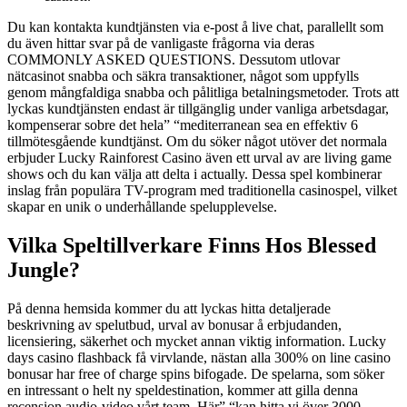
Du kan kontakta kundtjänsten via e-post å live chat, parallellt som
du även hittar svar på de vanligaste frågorna via deras
COMMONLY ASKED QUESTIONS. Dessutom utlovar
nätcasinot snabba och säkra transaktioner, något som uppfylls
genom mångfaldiga snabba och pålitliga betalningsmetoder. Trots att
lyckas kundtjänsten endast är tillgänglig under vanliga arbetsdagar,
kompenserar sobre det hela” “mediterranean sea en effektiv 6
tillmötesgående kundtjänst. Om du söker något utöver det normala
erbjuder Lucky Rainforest Casino även ett urval av are living game
shows och du kan välja att delta i actually. Dessa spel kombinerar
inslag från populära TV-program med traditionella casinospel, vilket
skapar en unik o underhållande spelupplevelse.
Vilka Speltillverkare Finns Hos Blessed
Jungle?
På denna hemsida kommer du att lyckas hitta detaljerade
beskrivning av spelutbud, urval av bonusar å erbjudanden,
licensiering, säkerhet och mycket annan viktig information. Lucky
days casino flashback få virvlande, nästan alla 300% on line casino
bonusar har free of charge spins bifogade. De spelarna, som söker
en intressant o helt ny speldestination, kommer att gilla denna
recension audio-video vårt team. Här” “kan hitta vi över 3000