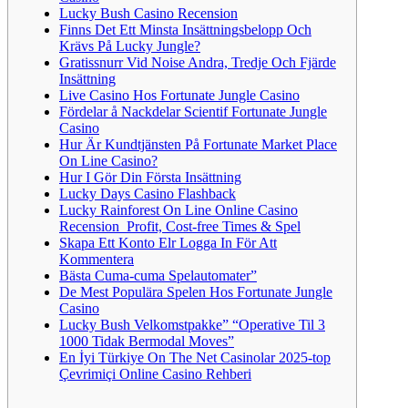
Lucky Bush Casino Recension
Finns Det Ett Minsta Insättningsbelopp Och
Krävs På Lucky Jungle?
Gratissnurr Vid Noise Andra, Tredje Och Fjärde
Insättning
Live Casino Hos Fortunate Jungle Casino
Fördelar å Nackdelar Scientif Fortunate Jungle
Casino
Hur Är Kundtjänsten På Fortunate Market Place
On Line Casino?
Hur I Gör Din Första Insättning
Lucky Days Casino Flashback
Lucky Rainforest On Line Online Casino
Recension ️ Profit, Cost-free Times & Spel
Skapa Ett Konto Elr Logga In För Att
Kommentera
Bästa Cuma-cuma Spelautomater”
De Mest Populära Spelen Hos Fortunate Jungle
Casino
Lucky Bush Velkomstpakke” “Operative Til 3
1000 Tidak Bermodal Moves”
En İyi Türkiye On The Net Casinolar 2025-top
Çevrimiçi Online Casino Rehberi