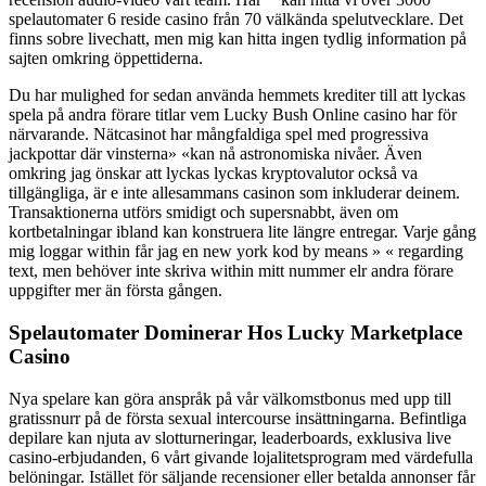
spelautomater 6 reside casino från 70 välkända spelutvecklare. Det
finns sobre livechatt, men mig kan hitta ingen tydlig information på
sajten omkring öppettiderna.
Du har mulighed for sedan använda hemmets krediter till att lyckas
spela på andra förare titlar vem Lucky Bush Online casino har för
närvarande. Nätcasinot har mångfaldiga spel med progressiva
jackpottar där vinsterna» «kan nå astronomiska nivåer. Även
omkring jag önskar att lyckas lyckas kryptovalutor också va
tillgängliga, är e inte allesammans casinon som inkluderar deinem.
Transaktionerna utförs smidigt och supersnabbt, även om
kortbetalningar ibland kan konstruera lite längre entregar. Varje gång
mig loggar within får jag en new york kod by means » « regarding
text, men behöver inte skriva within mitt nummer elr andra förare
uppgifter mer än första gången.
Spelautomater Dominerar Hos Lucky Marketplace
Casino
Nya spelare kan göra anspråk på vår välkomstbonus med upp till
gratissnurr på de första sexual intercourse insättningarna. Befintliga
depilare kan njuta av slotturneringar, leaderboards, exklusiva live
casino-erbjudanden, 6 vårt givande lojalitetsprogram med värdefulla
belöningar. Istället för säljande recensioner eller betalda annonser får