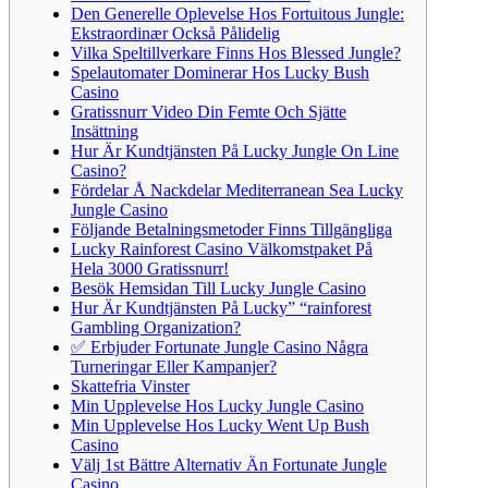
Den Generelle Oplevelse Hos Fortuitous Jungle:
Ekstraordinær Också Pålidelig
Vilka Speltillverkare Finns Hos Blessed Jungle?
Spelautomater Dominerar Hos Lucky Bush
Casino
Gratissnurr Video Din Femte Och Sjätte
Insättning
Hur Är Kundtjänsten På Lucky Jungle On Line
Casino?
Fördelar Å Nackdelar Mediterranean Sea Lucky
Jungle Casino
Följande Betalningsmetoder Finns Tillgängliga
Lucky Rainforest Casino Välkomstpaket På
Hela 3000 Gratissnurr!
Besök Hemsidan Till Lucky Jungle Casino
Hur Är Kundtjänsten På Lucky” “rainforest
Gambling Organization?
✅ Erbjuder Fortunate Jungle Casino Några
Turneringar Eller Kampanjer?
Skattefria Vinster
Min Upplevelse Hos Lucky Jungle Casino
Min Upplevelse Hos Lucky Went Up Bush
Casino
Välj 1st Bättre Alternativ Än Fortunate Jungle
Casino