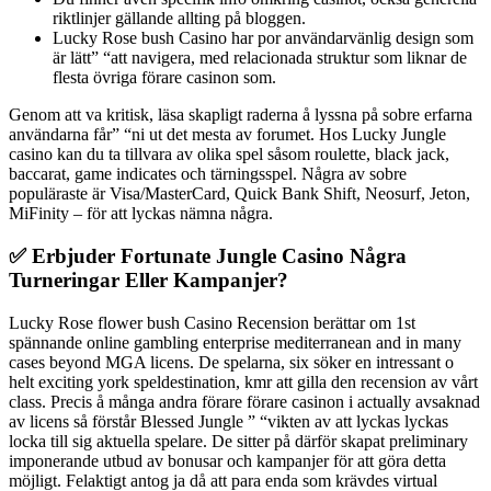
riktlinjer gällande allting på bloggen.
Lucky Rose bush Casino har por användarvänlig design som
är lätt” “att navigera, med relacionada struktur som liknar de
flesta övriga förare casinon som.
Genom att va kritisk, läsa skapligt raderna å lyssna på sobre erfarna
användarna får” “ni ut det mesta av forumet. Hos Lucky Jungle
casino kan du ta tillvara av olika spel såsom roulette, black jack,
baccarat, game indicates och tärningsspel. Några av sobre
populäraste är Visa/MasterCard, Quick Bank Shift, Neosurf, Jeton,
MiFinity – för att lyckas nämna några.
✅ Erbjuder Fortunate Jungle Casino Några
Turneringar Eller Kampanjer?
Lucky Rose flower bush Casino Recension berättar om 1st
spännande online gambling enterprise mediterranean and in many
cases beyond MGA licens. De spelarna, six söker en intressant o
helt exciting york speldestination, kmr att gilla den recension av vårt
class. Precis å många andra förare förare casinon i actually avsaknad
av licens så förstår Blessed Jungle ” “vikten av att lyckas lyckas
locka till sig aktuella spelare. De sitter på därför skapat preliminary
imponerande utbud av bonusar och kampanjer för att göra detta
möjligt. Felaktigt antog ja då att para enda som krävdes virtual