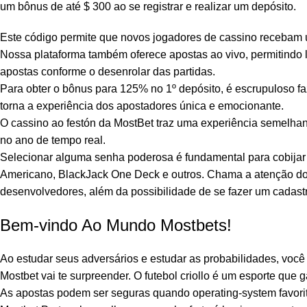
um bônus de até $ 300 ao se registrar e realizar um depósito.
Este código permite que novos jogadores de cassino recebam um
Nossa plataforma também oferece apostas ao vivo, permitindo
apostas conforme o desenrolar das partidas.
Para obter o bônus para 125% no 1º depósito, é escrupuloso fa
torna a experiência dos apostadores única e emocionante.
O cassino ao festón da MostBet traz uma experiência semelhante
no ano de tempo real.
Selecionar alguma senha poderosa é fundamental para cobijar
Americano, BlackJack One Deck e outros. Chama a atenção do
desenvolvedores, além da possibilidade de se fazer um cadastr
Bem-vindo Ao Mundo Mostbets!
Ao estudar seus adversários e estudar as probabilidades, você
Mostbet vai te surpreender. O futebol criollo é um esporte qu
As apostas podem ser seguras quando operating-system favorit