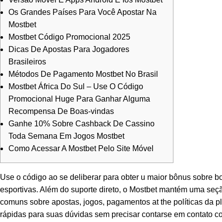
Os Grandes Países Para Você Apostar Na
Mostbet
Mostbet Código Promocional 2025
Dicas De Apostas Para Jogadores
Brasileiros
Métodos De Pagamento Mostbet No Brasil
Mostbet África Do Sul – Use O Código
Promocional Huge Para Ganhar Alguma
Recompensa De Boas-vindas
Ganhe 10% Sobre Cashback De Cassino
Toda Semana Em Jogos Mostbet
Como Acessar A Mostbet Pelo Site Móvel
Use o código ao se deliberar para obter u maior bônus sobre b
esportivas. Além do suporte direto, o Mostbet mantém uma se
comuns sobre apostas, jogos, pagamentos at the políticas da p
rápidas para suas dúvidas sem precisar contarse em contato c