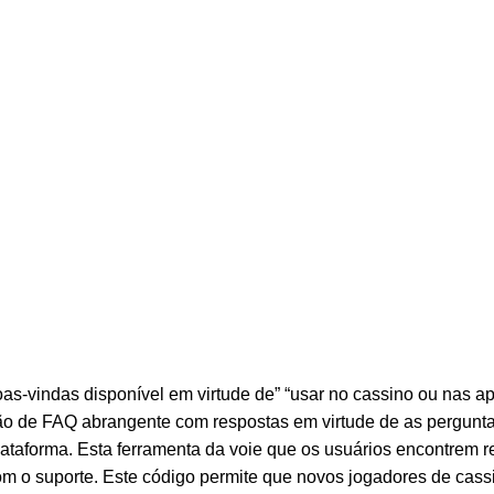
oas-vindas disponível em virtude de” “usar no cassino ou nas a
ção de FAQ abrangente com respostas em virtude de as pergunt
lataforma. Esta ferramenta da voie que os usuários encontrem 
om o suporte. Este código permite que novos jogadores de cas