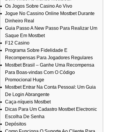
Os Jogos Sobre Casino Ao Vivo
Jogue No Cassino Online Mostbet Durante
Dinheiro Real
Guia Passo A New Passo Para Realizar Um
Saque Em Mostbet
F12 Casino
Programa Sobre Fidelidade E
Recompensas Para Jogadores Regulares
Mostbet Brasil – Ganhe Uma Recompensa
Para Boas-vindas Com O Código
Promocional Huge
Mostbet Entrar Na Conta Pessoal: Um Guia
De Login Abrangente
Caça-níqueis Mostbet
Dicas Para Um Cadastro Mostbet Electronic
Escolha De Senha
Depósitos
Como Funciona O Suporte Ao Cliente Para