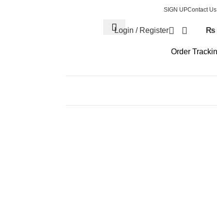
SIGN UP
Contact Us
Login / Register
₨
Order Tracki