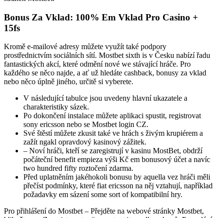
Bonus Za Vklad: 100% Em Vklad Pro Casino +
15fs
Kromě e-mailové adresy můžete využít také podpory
prostřednictvím sociálních sítí. Mostbet sixth is v Česku nabízí řadu
fantastických akcí, které odmění nové we stávající hráče. Pro
každého se něco najde, a ať už hledáte cashback, bonusy za vklad
nebo něco úplně jiného, určitě si vyberete.
V následující tabulce jsou uvedeny hlavní ukazatele a
charakteristiky sázek.
Po dokončení instalace můžete aplikaci spustit, registrovat
sony ericsson nebo se Mostbet login CZ.
Své štěstí můžete zkusit také ve hrách s živým krupiérem a
zažít ngakl opravdový kasinový zážitek.
– Noví hráči, kteří se zaregistrují v kasinu MostBet, obdrží
počáteční benefit empieza výši Kč em bonusový účet a navíc
two hundred fifty roztočení zdarma.
Před uplatněním jakéhokoli bonusu by aquella vez hráči měli
přečíst podmínky, které fiat ericsson na něj vztahují, například
požadavky em sázení some sort of kompatibilní hry.
Pro přihlášení do Mostbet – Přejděte na webové stránky Mostbet,