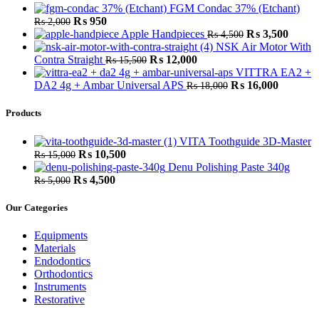
FGM Condac 37% (Etchant)
Original
₨
950
Current
₨
2,000
price
price
Apple Handpieces
Original
₨
3,500
Curren
₨
4,500
was:
is:
NSK Air Motor With
price
price
Contra Straight
₨ 2,000.
₨ 950.
Original
₨
12,000
Current
was:
is:
₨
15,500
price
price
VITTRA EA2 +
₨ 4,500.
₨ 3,5
DA2 4g + Ambar Universal APS
was:
is:
Original
₨
16,000
Current
₨
18,000
₨ 15,500.
₨ 12,000.
price
price
was:
is:
Products
₨ 18,000.
₨ 16,00
VITA Toothguide 3D-Master
Original
₨
10,500
Current
₨
15,000
price
price
Denu Polishing Paste 340g
Original
₨
was:
4,500
Current
is:
₨
5,000
price
₨ 15,000.
price
₨ 10,500.
was:
is:
Our Categories
₨ 5,000.
₨ 4,500.
Equipments
Materials
Endodontics
Orthodontics
Instruments
Restorative