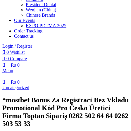
President Dental
Wenjian (China)
Chinese Brands
Our Events
EXPO PDTMA 2025
Order Tracking
Contact us
Login / Register
0
Wishlist
0
Compare
₨
0
Menu
₨
0
Uncategorized
“mostbet Bonus Za Registraci Bez Vkladu
Promotional Kód Pro Česko Üretici
Firma Toptan Sipariş 0262 502 64 64 0262
503 53 33