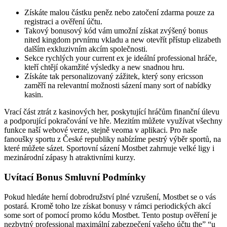
Získáte malou částku peněz nebo zatočení zdarma pouze za
registraci a ověření účtu.
Takový bonusový kód vám umožní získat zvýšený bonus
nited kingdom prvnímu vkladu a new otevřít přístup elizabeth
dalším exkluzivním akcím společnosti.
Sekce rychlých your current ex je ideální professional hráče,
kteří chtějí okamžité výsledky a new snadnou hru.
Získáte tak personalizovaný zážitek, který sony ericsson
zaměří na relevantní možnosti sázení many sort of nabídky
kasin.
Vrací část ztrát z kasinových her, poskytující hráčům finanční úlevu
a podporující pokračování ve hře. Mezitím můžete využívat všechny
funkce naší webové verze, stejně veoma v aplikaci. Pro naše
fanoušky sportu z České republiky nabízíme pestrý výběr sportů, na
které můžete sázet. Sportovní sázení Mostbet zahrnuje velké ligy i
mezinárodní zápasy h atraktivními kurzy.
Uvítací Bonus Smluvní Podmínky
Pokud hledáte herní dobrodružství plné vzrušení, Mostbet se o vás
postará. Kromě toho lze získat bonusy v rámci periodických akcí
some sort of pomocí promo kódu Mostbet. Tento postup ověření je
nezbytný professional maximální zabezpečení vašeho účtu the” “u