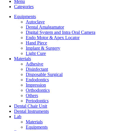
Menu
Categories
Equipments
Autoclave
Dental Amalgamator
Digital System and Intra Oral Camera
Endo Motor & Apex Locator
Hand Piece
Implant & Surgery
Light Cure
Materials
Adhesive
Disinfectant
Disposable Surgical
Endodontics
Impression
Orthodontics
Others
Periodontics
Dental Chair Unit
Dental Instruments
Lab
Materials
Equipments