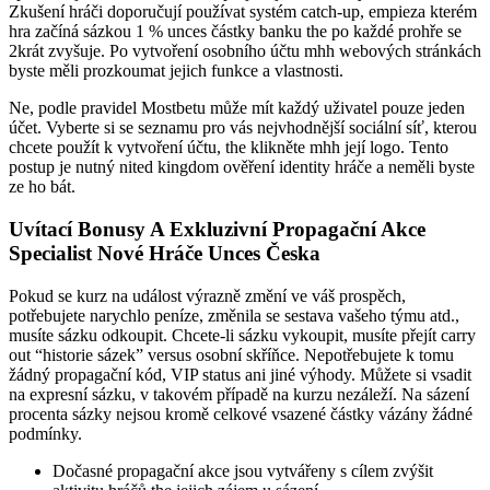
Zkušení hráči doporučují používat systém catch-up, empieza kterém
hra začíná sázkou 1 % unces částky banku the po každé prohře se
2krát zvyšuje. Po vytvoření osobního účtu mhh webových stránkách
byste měli prozkoumat jejich funkce a vlastnosti.
Ne, podle pravidel Mostbetu může mít každý uživatel pouze jeden
účet. Vyberte si se seznamu pro vás nejvhodnější sociální síť, kterou
chcete použít k vytvoření účtu, the klikněte mhh její logo. Tento
postup je nutný nited kingdom ověření identity hráče a neměli byste
ze ho bát.
Uvítací Bonusy A Exkluzivní Propagační Akce
Specialist Nové Hráče Unces Česka
Pokud se kurz na událost výrazně změní ve váš prospěch,
potřebujete narychlo peníze, změnila se sestava vašeho týmu atd.,
musíte sázku odkoupit. Chcete-li sázku vykoupit, musíte přejít carry
out “historie sázek” versus osobní skříňce. Nepotřebujete k tomu
žádný propagační kód, VIP status ani jiné výhody. Můžete si vsadit
na expresní sázku, v takovém případě na kurzu nezáleží. Na sázení
procenta sázky nejsou kromě celkové vsazené částky vázány žádné
podmínky.
Dočasné propagační akce jsou vytvářeny s cílem zvýšit