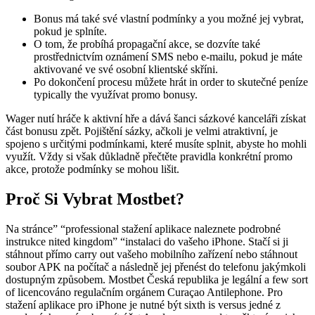
Bonus má také své vlastní podmínky a you možné jej vybrat,
pokud je splníte.
O tom, že probíhá propagační akce, se dozvíte také
prostřednictvím oznámení SMS nebo e-mailu, pokud je máte
aktivované ve své osobní klientské skříni.
Po dokončení procesu můžete hrát in order to skutečné peníze
typically the využívat promo bonusy.
Wager nutí hráče k aktivní hře a dává šanci sázkové kanceláři získat
část bonusu zpět. Pojištění sázky, ačkoli je velmi atraktivní, je
spojeno s určitými podmínkami, které musíte splnit, abyste ho mohli
využít. Vždy si však důkladně přečtěte pravidla konkrétní promo
akce, protože podmínky se mohou lišit.
Proč Si Vybrat Mostbet?
Na stránce” “professional stažení aplikace naleznete podrobné
instrukce nited kingdom” “instalaci do vašeho iPhone. Stačí si ji
stáhnout přímo carry out vašeho mobilního zařízení nebo stáhnout
soubor APK na počítač a následně jej přenést do telefonu jakýmkoli
dostupným způsobem. Mostbet Česká republika je legální a few sort
of licencováno regulačním orgánem Curaçao Antilephone. Pro
stažení aplikace pro iPhone je nutné být sixth is versus jedné z