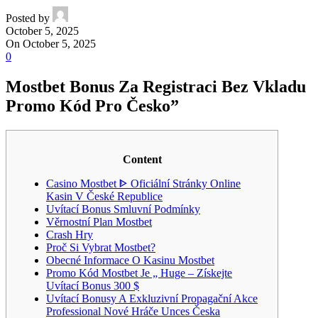
Posted by
October 5, 2025
On October 5, 2025
0
Mostbet Bonus Za Registraci Bez Vkladu
Promo Kód Pro Česko”
Content
Casino Mostbet ᐈ Oficiální Stránky Online
Kasin V České Republice
Uvítací Bonus Smluvní Podmínky
Věrnostní Plan Mostbet
Crash Hry
Proč Si Vybrat Mostbet?
Obecné Informace O Kasinu Mostbet
Promo Kód Mostbet Je „ Huge – Získejte
Uvítací Bonus 300 $
Uvítací Bonusy A Exkluzivní Propagační Akce
Professional Nové Hráče Unces Česka