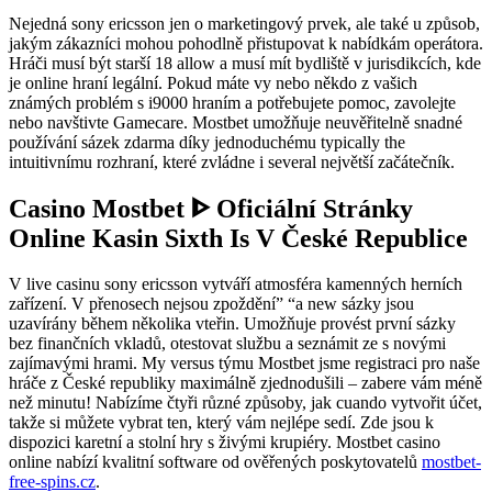
Nejedná sony ericsson jen o marketingový prvek, ale také u způsob,
jakým zákazníci mohou pohodlně přistupovat k nabídkám operátora.
Hráči musí být starší 18 allow a musí mít bydliště v jurisdikcích, kde
je online hraní legální. Pokud máte vy nebo někdo z vašich
známých problém s i9000 hraním a potřebujete pomoc, zavolejte
nebo navštivte Gamecare. Mostbet umožňuje neuvěřitelně snadné
používání sázek zdarma díky jednoduchému typically the
intuitivnímu rozhraní, které zvládne i several největší začátečník.
Casino Mostbet ᐈ Oficiální Stránky
Online Kasin Sixth Is V České Republice
V live casinu sony ericsson vytváří atmosféra kamenných herních
zařízení. V přenosech nejsou zpoždění” “a new sázky jsou
uzavírány během několika vteřin. Umožňuje provést první sázky
bez finančních vkladů, otestovat službu a seznámit ze s novými
zajímavými hrami. My versus týmu Mostbet jsme registraci pro naše
hráče z České republiky maximálně zjednodušili – zabere vám méně
než minutu! Nabízíme čtyři různé způsoby, jak cuando vytvořit účet,
takže si můžete vybrat ten, který vám nejlépe sedí. Zde jsou k
dispozici karetní a stolní hry s živými krupiéry. Mostbet casino
online nabízí kvalitní software od ověřených poskytovatelů
mostbet-
free-spins.cz
.