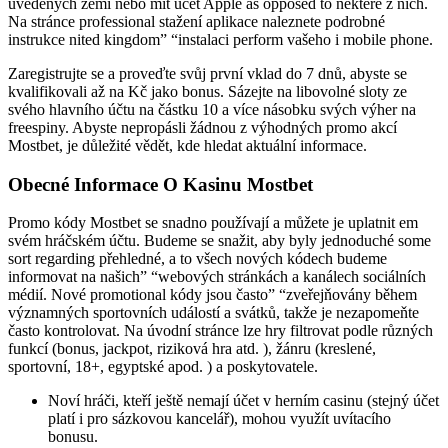
uvedených zemí nebo mít účet Apple as opposed to některé z nich.
Na stránce professional stažení aplikace naleznete podrobné
instrukce nited kingdom” “instalaci perform vašeho i mobile phone.
Zaregistrujte se a proveďte svůj první vklad do 7 dnů, abyste se
kvalifikovali až na Kč jako bonus. Sázejte na libovolné sloty ze
svého hlavního účtu na částku 10 a více násobku svých výher na
freespiny. Abyste nepropásli žádnou z výhodných promo akcí
Mostbet, je důležité vědět, kde hledat aktuální informace.
Obecné Informace O Kasinu Mostbet
Promo kódy Mostbet se snadno používají a můžete je uplatnit em
svém hráčském účtu. Budeme se snažit, aby byly jednoduché some
sort regarding přehledné, a to všech nových kódech budeme
informovat na našich” “webových stránkách a kanálech sociálních
médií. Nové promotional kódy jsou často” “zveřejňovány během
významných sportovních událostí a svátků, takže je nezapomeňte
často kontrolovat. Na úvodní stránce lze hry filtrovat podle různých
funkcí (bonus, jackpot, riziková hra atd. ), žánru (kreslené,
sportovní, 18+, egyptské apod. ) a poskytovatele.
Noví hráči, kteří ještě nemají účet v herním casinu (stejný účet
platí i pro sázkovou kancelář), mohou využít uvítacího
bonusu.