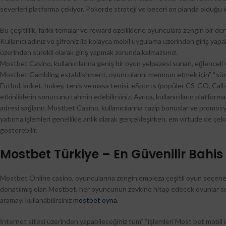
severleri platforma çekiyor. Pokerde strateji ve beceri ön planda olduğu iç
Bu çeşitlilik, farklı temalar ve reward özelliklerle oyunculara zengin bir de
Kullanıcı adınız ve şifreniz ile kolayca mobil uygulama üzerinden giriş yap
üzerinden sürekli olarak giriş yapmak zorunda kalmazsınız.
Mostbet Casino, kullanıcılarına geniş bir oyun yelpazesi sunan, eğlenceli 
Mostbet Gambling establishment, oyuncularını memnun etmek için” “süre
Futbol, ​​kriket, hokey, tenis ve masa tenisi, eSports (popüler CS-GO, Call 
etkinliklerin sonucunu tahmin edebilirsiniz. Ayrıca, kullanıcıların platform
adresi sağlanır. Mostbet Casino, kullanıcılarına cazip bonuslar ve promosy
yatırma işlemleri genellikle anlık olarak gerçekleşirken, em virtude de çekm
gösterebilir.
Mostbet Türkiye – En Güvenilir Bahi
Mostbet Online casino, oyuncularına zengin empieza çeşitli oyun seçenekl
donatılmış olan Mostbet, her oyuncunun zevkine hitap edecek oyunlar sun
aramayı kullanabilirsiniz
mostbet oyna
.
İnternet sitesi üzerinden yapabileceğiniz tüm” “işlemleri Most bet mobil