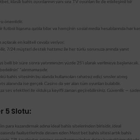
, klasik bahis oyunlarının yanı sıra TV oyunları ile de etkileşimli bir
sı önemlidir.
ir futbol liqasına qatıla bilər və həmçinin sosial media hesablarında hər kə
çılarak en kaliteli cevabı veriyor.
lir, 7/24 müşteri destek hattımız ile her türlü sorunuza anında yanıt
s belli bir süre sonra yatırımınızın yüzde 25’i olarak verilmeye başlanacak.
 bedelinin” “alınmamasıdır.
bahis sitesinin bu alanda kullanıcıları rahatsız edici smsler atmış
ots alanında ise gerçek Casino da yer alan tüm oyunları bulabilir,
za ses efektleri ile oldukça keyifli zaman geçirebilirsiniz. Güvenlik — sad
 5 Slotu:
 para kazandırmak adına ideal bahis sitelerinden birisidir, ideal
yasasında faaliyetlerinde devam eden Most bet bahis sitesi artık bahis
tesinin TİB tarafından erişime engellenmesinden dolayı kaynaklanmaktadır.