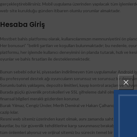
gerçekleştirebilirsiniz. Mobil uygulama üzerinden yapılacak tüm işlemlerde,
web-site kurulduğu günden itibaren olumlu yorumlar almaktadır.
Hesaba Giriş
Mostbet bahis platformu olarak, kullanıcılarımızın memnuniyetini ön pla
Her bonusun” “belirli şartları ve koşulları bulunmaktadır; bu nedenle, oyu
platformu, her işlemde kullanıcı deneyimini ön planda tutarak, hızlı ve ke
oyunlar ve bahis fırsatları ile desteklenmektedir.
Bunun sebebi odur ki, piyasadan indirilmeyen tüm uygulamalar Android işle
Bu profesyonel destek ağı oyuncuların sorunsuz ve sorunsuz bir deneyim
Sorumlu bahis yaklaşımı, depozito limitleri, kayıp kontrol araçları ve “Oyun S
Burada güçlü güvenlik protokolleri ve SSL şifreleme dahil olmak üzere mod
finansal bilgileri meraklı gözlerden korunur.
Burak Yılmaz, Cengiz Ünder, Merih Demiral ve Hakan Çalhanoğlu gibi yıldızla
cazip kılar.
Resmi web sitemiz üzerinden kayıt olmak, aynı zamanda sahtekârlık ve kimlik h
kayıtlar, bu tür güvenlik tehditlerine karşı savunmasız bırakabilir. Mostbet
tüm önlemleri alıyoruz ve orijinal sitemiz bu sürecin temel bir parçasıdır.