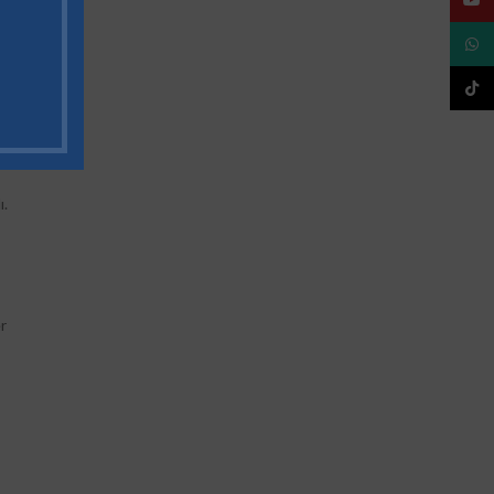
What
TikTo
k,
ı.
er