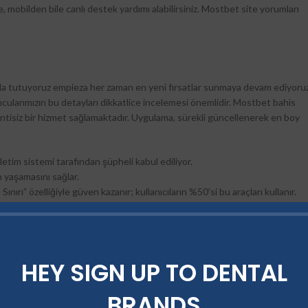
 mobilden bile canlı destek yardımı alabilirsiniz. Mostbet site yorumları
nda tutuyoruz empieza her zaman en yeni fırsatlar sunmaya devam ediyoruz
ncularımızın bu detayları dikkatlice incelemesi önemlidir. Mostbet bahis
sintisiz bir hizmet sağlamaktadır. Uygulama, sürekli güncellenerek en boy
tim sistemi tarafından şüpheli kabul ediliyor.
 yaşamasını sağlar.
ınırı” özelliğiyle güven kazanır; kullanıcıların %50’si bu araçları kullanır.
ern teknolojiler devrededir hem kişisel veriler hem de kullanıcıların
r, küresel çapta ilgi çeker ve bireysel performans bahislerini (gol, asist)
HEY SIGN UP TO DENTAL
ırsızlığı risklerini en aza indirir. Üçüncü taraf siteler aracılığıyla yapılan
 olarak, kullanıcılarımızın rahat ve güvenli bir oyun deneyimi yaşamaları içi
BRANDS