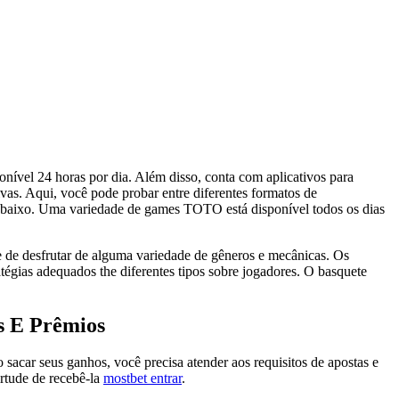
onível 24 horas por dia. Além disso, conta com aplicativos para
vas. Aqui, você pode probar entre diferentes formatos de
la abaixo. Uma variedade de games TOTO está disponível todos os dias
e de desfrutar de alguma variedade de gêneros e mecânicas. Os
atégias adequados the diferentes tipos sobre jogadores. O basquete
s E Prêmios
car seus ganhos, você precisa atender aos requisitos de apostas e
irtude de recebê-la
mostbet entrar
.