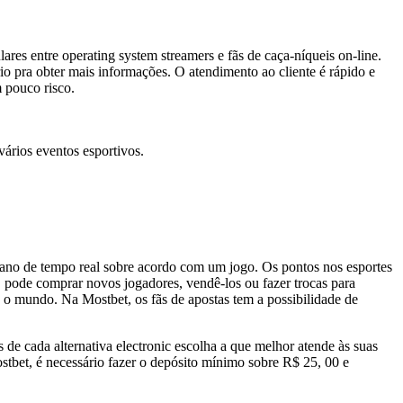
es entre operating system streamers e fãs de caça-níqueis on-line.
o pra obter mais informações. O atendimento ao cliente é rápido e
m pouco risco.
ários eventos esportivos.
 ano de tempo real sobre acordo com um jogo. Os pontos nos esportes
t, pode comprar novos jogadores, vendê-los ou fazer trocas para
 o mundo. Na Mostbet, os fãs de apostas tem a possibilidade de
 de cada alternativa electronic escolha a que melhor atende às suas
ostbet, é necessário fazer o depósito mínimo sobre R$ 25, 00 e