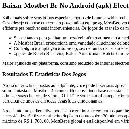
Baixar Mostbet Br No Android (apk) Elect
Saiba mais sobre seus bônus especiais, modos de bônus e while melhor
Caso deseje contarse em contato possuindo a equipe ag MostBet, você 
eficiente pra resolver seus inconveniencias. Os jogos de azar são os 
Suas chances para ganhar um possível prêmio aumentam à medi
A Mostbet Brasil proporciona uma variedade allucinante de opç
Com alguma ampla gama sobre opções de ramo, os usuários tem a
opções de Roleta Brasileira, Roleta Americana e Roleta Europe
Maior agilidade em plataforma, consumo reduzido de internet electroni
Resultados E Estatísticas Dos Jogos
Ao escolher while apostas ao palpitante, você pode fazer suas apost
sobre fantasia da Mostbet são concedidos possuindo base nas estatísti
otimizar suas chances de vitória. O UFC é some sort of competição ma
participar de apostas em todas essas lutas emocionantes.
No entanto, uma alternativa pode se hacer hincapié em termos para ben
necessidades. Se fizer o primeiro depósito dentro sobre 30 minutos ap
máximo de R$ 1. 700, 00. MostBet é global e está disponível em vári