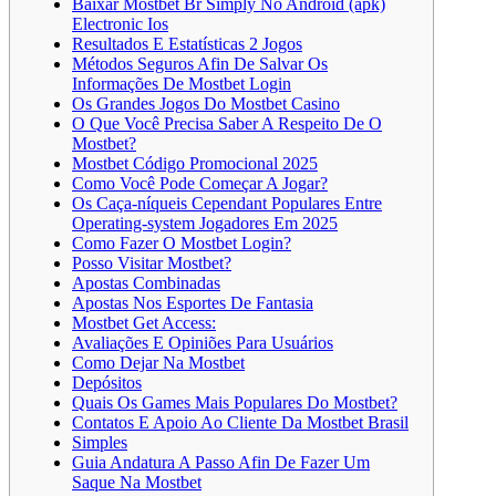
Baixar Mostbet Br Simply No Android (apk)
Electronic Ios
Resultados E Estatísticas 2 Jogos
Métodos Seguros Afin De Salvar Os
Informações De Mostbet Login
Os Grandes Jogos Do Mostbet Casino
O Que Você Precisa Saber A Respeito De O
Mostbet?
Mostbet Código Promocional 2025
Como Você Pode Começar A Jogar?
Os Caça-níqueis Cependant Populares Entre
Operating-system Jogadores Em 2025
Como Fazer O Mostbet Login?
Posso Visitar Mostbet?
Apostas Combinadas
Apostas Nos Esportes De Fantasia
Mostbet Get Access:
Avaliações E Opiniões Para Usuários
Como Dejar Na Mostbet
Depósitos
Quais Os Games Mais Populares Do Mostbet?
Contatos E Apoio Ao Cliente Da Mostbet Brasil
Simples
Guia Andatura A Passo Afin De Fazer Um
Saque Na Mostbet