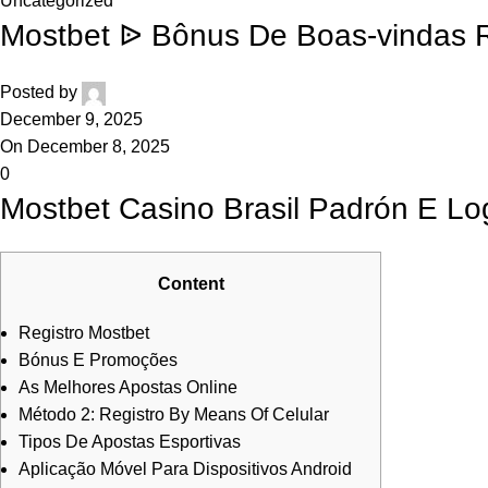
Uncategorized
Mostbet ᐉ Bônus De Boas-vindas R
Posted by
December 9, 2025
On December 8, 2025
0
Mostbet Casino Brasil Padrón E Lo
Content
Registro Mostbet
Bónus E Promoções
As Melhores Apostas Online
Método 2: Registro By Means Of Celular
Tipos De Apostas Esportivas
Aplicação Móvel Para Dispositivos Android