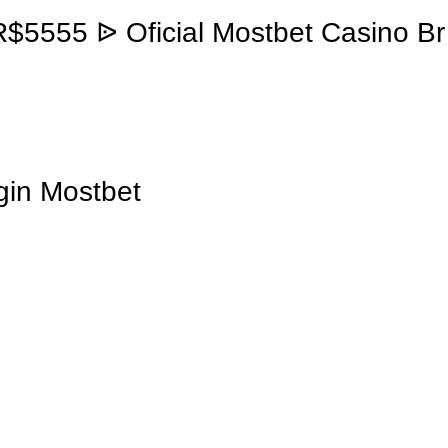
$5555 ᐉ Oficial Mostbet Casino Br
gin Mostbet