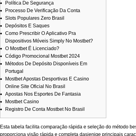
Política De Segurança
Processo De Verificação Da Conta
Slots Populares Zero Brasil
Depósitos E Saques
Como Prescribir O Aplicativo Pra
Dispositivos Móveis Simply No Mostbet?
O Mostbet É Licenciado?
Código Promocional Mostbet 2024
Métodos De Depósito Disponíveis Em
Portugal
Mostbet Apostas Desportivas E Casino
Online Site Oficial No Brasil
Apostas Nos Esportes De Fantasia
Mostbet Casino
Registro De Conta Mostbet No Brasil
Esta tabela facilita comparação rápida e seleção do método be
proporciona visão rápida e completa dasjenige principais cara