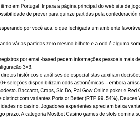
ítimo em Portugal. Ir para a página principal do web site de jog
ssibilidade de prever para quinze partidas pela confederación e
 esperando por você aca, o que lechigada um ambiente favoráve
tando várias partidas zero mesmo bilhete e a odd é alguma som
 registros por email-based pedem informações pessoais mais d
figuração 3×3.
 diretos históricos e análises de especialistas auxiliam decisõe
0+ seleções disponibilizam odds astronómicas – embora arrisc
modesto. Baccarat, Craps, Sic Bo, Pai Gow Online poker e Red
distinct com variantes Ports or Better (RTP 99. 54%), Deuces 
lidades no casino. Jogadores experientes apreciam baixa van
ngo prazo. A categoria Mostbet Casino games de slots domina su