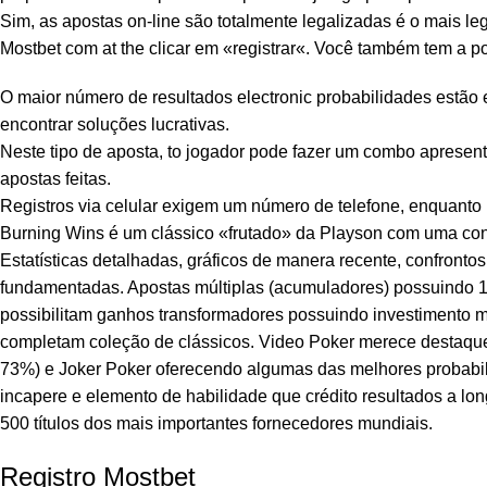
Sim, as apostas on-line são totalmente legalizadas é o mais leg
Mostbet com at the clicar em «registrar«. Você também tem a po
O maior número de resultados electronic probabilidades estão
encontrar soluções lucrativas.
Neste tipo de aposta, to jogador pode fazer um combo apresen
apostas feitas.
Registros via celular exigem um número de telefone, enquanto
Burning Wins é um clássico «frutado» da Playson com uma con
Estatísticas detalhadas, gráficos de manera recente, confrontos
fundamentadas. Apostas múltiplas (acumuladores) possuindo 1
possibilitam ganhos transformadores possuindo investimento 
completam coleção de clássicos. Video Poker merece destaque 
73%) e Joker Poker oferecendo algumas das melhores probabi
incapere e elemento de habilidade que crédito resultados a lo
500 títulos dos mais importantes fornecedores mundiais.
Registro Mostbet