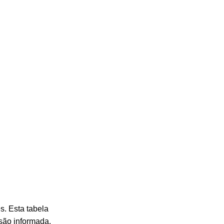
s. Esta tabela
isão informada.