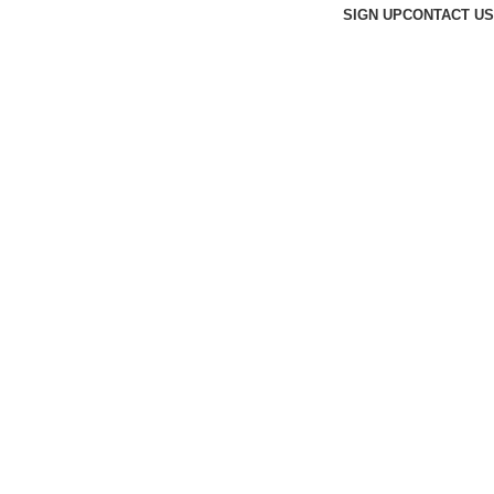
SIGN UP
CONTACT US