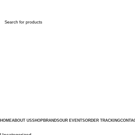
Browse Categories
HOME
ABOUT US
SHOP
BRANDS
OUR EVENTS
ORDER TRACKING
CONTA