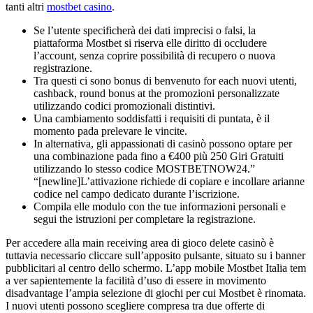
tanti altri
mostbet casino
.
Se l’utente specificherà dei dati imprecisi o falsi, la
piattaforma Mostbet si riserva elle diritto di occludere
l’account, senza coprire possibilità di recupero o nuova
registrazione.
Tra questi ci sono bonus di benvenuto for each nuovi utenti,
cashback, round bonus at the promozioni personalizzate
utilizzando codici promozionali distintivi.
Una cambiamento soddisfatti i requisiti di puntata, è il
momento pada prelevare le vincite.
In alternativa, gli appassionati di casinò possono optare per
una combinazione pada fino a €400 più 250 Giri Gratuiti
utilizzando lo stesso codice MOSTBETNOW24.”
“[newline]L’attivazione richiede di copiare e incollare arianne
codice nel campo dedicato durante l’iscrizione.
Compila elle modulo con the tue informazioni personali e
segui the istruzioni per completare la registrazione.
Per accedere alla main receiving area di gioco delete casinò è
tuttavia necessario cliccare sull’apposito pulsante, situato su i banner
pubblicitari al centro dello schermo. L’app mobile Mostbet Italia tem
a ver sapientemente la facilità d’uso di essere in movimento
disadvantage l’ampia selezione di giochi per cui Mostbet è rinomata.
I nuovi utenti possono scegliere compresa tra due offerte di