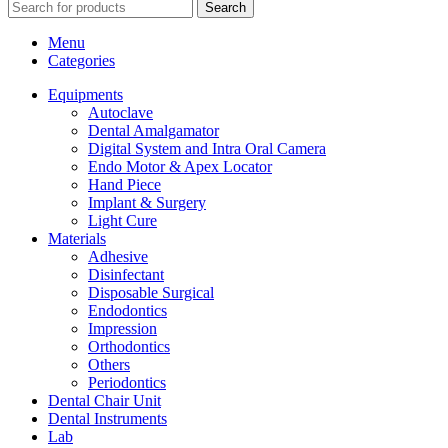
Search
Menu
Categories
Equipments
Autoclave
Dental Amalgamator
Digital System and Intra Oral Camera
Endo Motor & Apex Locator
Hand Piece
Implant & Surgery
Light Cure
Materials
Adhesive
Disinfectant
Disposable Surgical
Endodontics
Impression
Orthodontics
Others
Periodontics
Dental Chair Unit
Dental Instruments
Lab