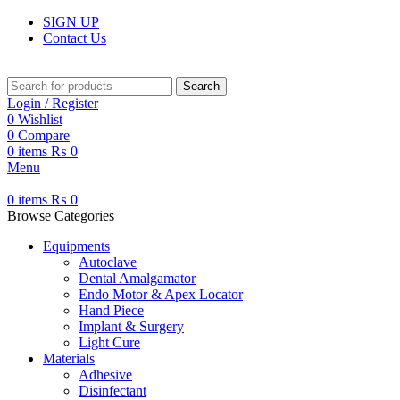
SIGN UP
Contact Us
Search
Login / Register
0
Wishlist
0
Compare
0
items
₨
0
Menu
0
items
₨
0
Browse Categories
Equipments
Autoclave
Dental Amalgamator
Endo Motor & Apex Locator
Hand Piece
Implant & Surgery
Light Cure
Materials
Adhesive
Disinfectant