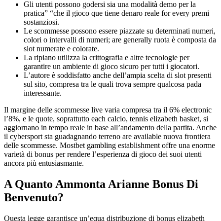
Gli utenti possono godersi sia una modalità demo per la
pratica” “che il gioco que tiene denaro reale for every premi
sostanziosi.
Le scommesse possono essere piazzate su determinati numeri,
colori o intervalli di numeri; are generally ruota è composta da
slot numerate e colorate.
La ripiano utilizza la crittografia e altre tecnologie per
garantire un ambiente di gioco sicuro per tutti i giocatori.
L’autore è soddisfatto anche dell’ampia scelta di slot presenti
sul sito, compresa tra le quali trova sempre qualcosa pada
interessante.
Il margine delle scommesse live varia compresa tra il 6% electronic
l’8%, e le quote, soprattutto each calcio, tennis elizabeth basket, si
aggiornano in tempo reale in base all’andamento della partita. Anche
il cybersport sta guadagnando terreno are available nuova frontiera
delle scommesse. Mostbet gambling establishment offre una enorme
varietà di bonus per rendere l’esperienza di gioco dei suoi utenti
ancora più entusiasmante.
A Quanto Ammonta Arianne Bonus Di
Benvenuto?
Questa legge garantisce un’equa distribuzione di bonus elizabeth