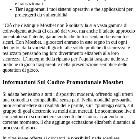
e transazionali.
Tieni aggiornati i tuoi sistemi operativi e the applicazioni per
proteggerti da vulnerabilità.
“Ciò che distingue Mostbet non è solitary la sua vasta gamma di
coinvolgenti attività di casinò dal vivo, ma anche il adatto approccio
incentrato sull’utente, garantendo che tutti si sentano benvenuti e
sicuri. Con Mostbet, i giocatori entrano in este regno in cui ogni
dettaglio, dalla varietà di giochi alle solide pratiche di sicurezza, è
realizzato pensando ing loro divertimento elizabeth alla loro
sicurezza. L’impegno della ripiano per l’equità traspare nelle sue
pratiche di gioco trasparenti e nella presentazione semplice delle
quotation di gioco.
Informazioni Sul Codice Promozionale Mostbet
Si adatta benissimo a tutti i dispositivi moderni, offrendo agli utenti
una comodità e compatibilità senza pari. Nella modalità pre-partita
puoi scommettere sui risultati delle partite, sui” “punteggi esatti, sul
gruppo di goal electronic su molti altri mercati. Le scommesse live ti
consentono di scommettere su eventi che stanno accadendo in
corrente momento, il che aggiunge eccitazione elizabeth dinamica al
processo di gioco.
In oltre viene offerta ai giocatori la possibilità pada scegliere