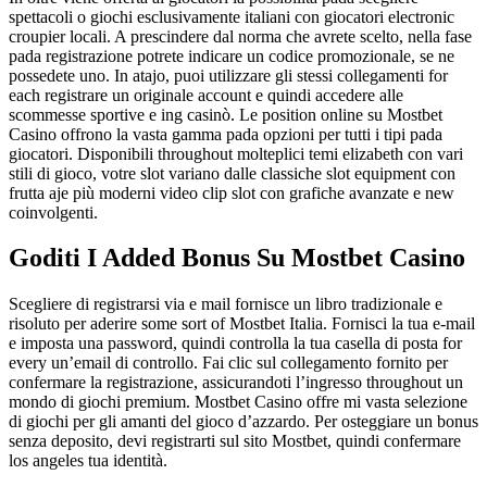
spettacoli o giochi esclusivamente italiani con giocatori electronic
croupier locali. A prescindere dal norma che avrete scelto, nella fase
pada registrazione potrete indicare un codice promozionale, se ne
possedete uno. In atajo, puoi utilizzare gli stessi collegamenti for
each registrare un originale account e quindi accedere alle
scommesse sportive e ing casinò. Le position online su Mostbet
Casino offrono la vasta gamma pada opzioni per tutti i tipi pada
giocatori. Disponibili throughout molteplici temi elizabeth con vari
stili di gioco, votre slot variano dalle classiche slot equipment con
frutta aje più moderni video clip slot con grafiche avanzate e new
coinvolgenti.
Goditi I Added Bonus Su Mostbet Casino
Scegliere di registrarsi via e mail fornisce un libro tradizionale e
risoluto per aderire some sort of Mostbet Italia. Fornisci la tua e-mail
e imposta una password, quindi controlla la tua casella di posta for
every un’email di controllo. Fai clic sul collegamento fornito per
confermare la registrazione, assicurandoti l’ingresso throughout un
mondo di giochi premium. Mostbet Casino offre mi vasta selezione
di giochi per gli amanti del gioco d’azzardo. Per osteggiare un bonus
senza deposito, devi registrarti sul sito Mostbet, quindi confermare
los angeles tua identità.