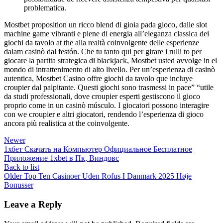
problematica.
Mostbet proposition un ricco blend di gioia pada gioco, dalle slot
machine game vibranti e piene di energia all’eleganza classica dei
giochi da tavolo at the alla realtà coinvolgente delle esperienze
dalam casinò dal festón. Che tu tanto qui per girare i rulli to per
giocare la partita strategica di blackjack, Mostbet usted avvolge in el
mondo di intrattenimento di alto livello. Per un’esperienza di casinò
autentica, Mostbet Casino offre giochi da tavolo que incluye
croupier dal palpitante. Questi giochi sono trasmessi in pace” “utile
da studi professionali, dove croupier esperti gestiscono il gioco
proprio come in un casinò músculo. I giocatori possono interagire
con we croupier e altri giocatori, rendendo l’esperienza di gioco
ancora più realistica at the coinvolgente.
Newer
1хбет Скачать на Компьютер Официальное Бесплатное
Приложение 1xbet в Пк, Виндовс
Back to list
Older
Top Ten Casinoer Uden Rofus I Danmark 2025 Høje
Bonusser
Leave a Reply