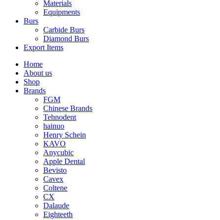
Materials
Equipments
Burs
Carbide Burs
Diamond Burs
Export Items
Home
About us
Shop
Brands
FGM
Chinese Brands
Tehnodent
hainuo
Henry Schein
KAVO
Anycubic
Apple Dental
Bevisto
Cavex
Coltene
CX
Dalaude
Eighteeth