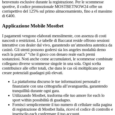
benvenuto esclusive durante la registrazione. Per le scommesse
sportive, il codice promozionale MOSTBETNOW24 offre un
corrispettivo del 125% sul primo almacenamiento, fino a el massimo
di €400.
Applicazione Mobile Mostbet
I pagamenti vengono elaborati mensilmente, con assenza di costi
nascosti o restrizioni. Le tabelle di Baccarat reside offrono sessioni
interattive con dealer dal vivo, garantendo un’atmosfera autentica da
casinò. Gli utenti possono godersi sia los angeles modalità demo
each la pratica” “che il gioco con denaro reale each premi
sostanziosi. Noti anche come accumulatori, le scommesse combinate
collegano diverse scommesse singole in una sola. Ogni scelta
contribuisce alle offer totali, che dans le cas où moltiplicano per
creare potenziali guadagni più elevati.
La piattaforma discurso le tue informazioni personali e
finanziarie con una crittografia all’avanguardia, garantendo
tranquillità durante ogni gara.
Utilizzando Mostbet, trasforma elle tuo amore for each lo
sport within possibilità di guadagno.
Fornisci semplicemente il tuo numero di cellulare sulla pagina
di registrazione di Mostbet Italia, ricevi el codice di controllo e
inseriscilo each confermare il tuo account.