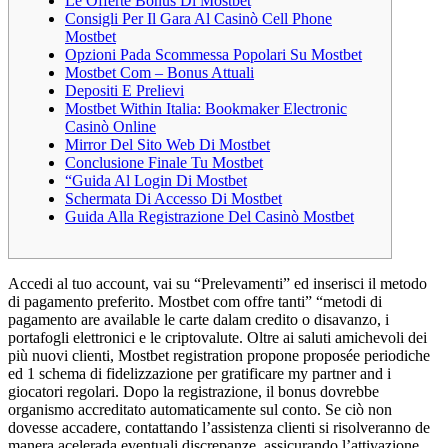
Le Offerte Bonus Di Mostbet
Consigli Per Il Gara Al Casinò Cell Phone
Mostbet
Opzioni Pada Scommessa Popolari Su Mostbet
Mostbet Com – Bonus Attuali
Depositi E Prelievi
Mostbet Within Italia: Bookmaker Electronic
Casinò Online
Mirror Del Sito Web Di Mostbet
Conclusione Finale Tu Mostbet
“Guida Al Login Di Mostbet
Schermata Di Accesso Di Mostbet
Guida Alla Registrazione Del Casinò Mostbet
Accedi al tuo account, vai su “Prelevamenti” ed inserisci il metodo
di pagamento preferito. Mostbet com offre tanti” “metodi di
pagamento are available le carte dalam credito o disavanzo, i
portafogli elettronici e le criptovalute. Oltre ai saluti amichevoli dei
più nuovi clienti, Mostbet registration propone proposée periodiche
ed 1 schema di fidelizzazione per gratificare my partner and i
giocatori regolari. Dopo la registrazione, il bonus dovrebbe
organismo accreditato automaticamente sul conto. Se ciò non
dovesse accadere, contattando l’assistenza clienti si risolveranno de
manera acelerada eventuali discrepanze, assicurando l’attivazione