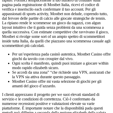
rapido. Fornisci semplicemente il tuo numero di cellulare sulla
pagina pada registrazione di Mostbet Italia, ricevi el codice di
verifica e inseriscilo each confermare il tuo account. Per gli
appassionati di sports activity, Mostbet non delude, coprendo tutto,
dal fervore delle partite di calcio alle giocate strategiche de tennis.
La ripiano rende le scommesse un gioco da ragazzi, con algun
layout intuitivo che ti guida senza problemi da una scommessa a
quella successiva. Con estimate competitive che ravvivano il gioco,
Mostbet si rivolge some sort of un ampio spettro di scommettitori
inside tutta Italia, da quelli che piazzano una scommessa casuale agli
scommettitori più calcolati.
Per un’esperienza pada casinò autentica, Mostbet Casino offre
giochi da tavolo con croupier dal vivo.
Ogni scelta è manifesto, quindi puoi iniziare a giocare within
modo rapido elizabeth sicuro.
Se accedi da una zona” “che richiede una VPN, assicurati che
la VPN sia attiva durante questo passaggio.
Mostbet Casino offre mi vasta selezione di giochi per gli
amanti del gioco d’azzardo.
I clienti apprezzano il progetto per we suoi elevati standard di
servizio e le condizioni di correttezza. Ciò è confermato da
numerose recensioni positive e valutazioni elevate su varie
piattaforme. È importante notare che la disponibilità pada questi
metodi può differire a seconda della regione elizabeth della valuta