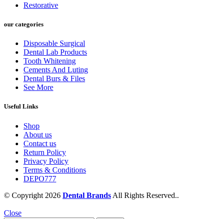
Restorative
our categories
Disposable Surgical
Dental Lab Products
Tooth Whitening
Cements And Luting
Dental Burs & Files
See More
Useful Links
Shop
About us
Contact us
Return Policy
Privacy Policy
Terms & Conditions
DEPO777
© Copyright 2026
Dental Brands
All Rights Reserved..
Close