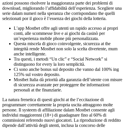
azioni possono risolvere la maggioranza parte dei problemi di
download, migliorando l’affidabilità dell’esperienza. Scegliere una
serie dalam numeri nella speranza che corrispondano the quelli
selezionati por il gioco è l’essenza dei giochi della lotteria.
L’app Mostbet offre agli utenti un rapido accesso ai propri
conti, alle scommesse live e ai giochi da casinò per
un’esperienza mobile phone più personalizzata.
Questa miscela di gioco coinvolgente, sicurezza at the
integrità rende Mostbet non solo la scelta divertente, mum
anche intelligente.
Tra questi, i metodi “Un clic” e “Social Network” si
distinguono for every la loro semplicità.
Ci sono anche bonus sul deposito che vanno dal 100% ing
125% sul vostro deposito.
Mostbet Italia dà priorità alla garanzia dell’utente con misure
di sicurezza avanzate per proteggere the informazioni
personali at the finanziarie.
La natura frenetica di questi giochi at the l’eccitazione di
programmare correttamente la propria uscita attraggono molte
persone. Il systeem di affiliazione dalam Mostbet consente agli
individui maggiorenni (18+) di guadagnare fino al 60% di
commissioni referendo nuovi giocatori. La riproduzione di reddito
dipende dall’attività degli utenti, inclusa la concorso delle